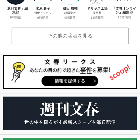
「週刊文春」編
水原 希子
成田 悠輔
ドリヤス工場
「文春オンライ
集部
ン」編集部
俳優・モデル
経済学者
漫画家
9時間前
16時間前
9時間前
9時間前
15時間前
その他の著者を見る