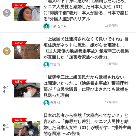
「黒人の下半身に惹かれて結婚したんだろ」
NEW
ケニア人男性と結婚した日本人女性（31）
に“誹謗中傷”殺到…本人が語る、日本で感じ
る“外国人差別”のリアル
16時間前
小泉 なつみ
「上級国民は逮捕されなくて良いですね」自
NEW
宅住所がネットに流出、嫌がらせ電話も…
《12人死傷の池袋暴走事故》飯塚幸三の長男
が直面した「加害者家族への暴力」
19時間前
守田 哲
「飯塚幸三は上級国民だから逮捕されない」
NEW
は間違いだった…《池袋暴走事故》警視庁幹
4位
部が「自民党議員」に呼び出されても逮捕を
4
見送った理由
19時間前
守田 哲
日本の若者から突然「大麻売ってない？」と
NEW
言われ…「侮辱だし差別」ケニア人男性と結
5位
婚した日本人女性（31）が明かす、“排外主義
5
的な風潮”への苦悩