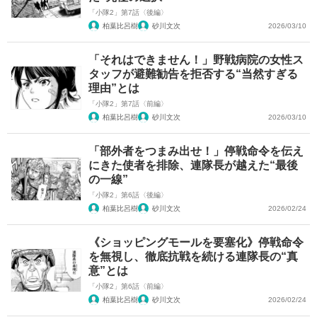
「小隊2」第7話〈後編〉
柏葉比呂樹
砂川文次
2026/03/10
「それはできません！」野戦病院の女性ス
タッフが避難勧告を拒否する“当然すぎる
理由”とは
「小隊2」第7話〈前編〉
柏葉比呂樹
砂川文次
2026/03/10
「部外者をつまみ出せ！」停戦命令を伝え
にきた使者を排除、連隊長が越えた“最後
の一線”
「小隊2」第6話〈後編〉
柏葉比呂樹
砂川文次
2026/02/24
《ショッピングモールを要塞化》停戦命令
を無視し、徹底抗戦を続ける連隊長の“真
意”とは
「小隊2」第6話〈前編〉
柏葉比呂樹
砂川文次
2026/02/24