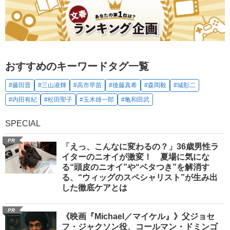
おすすめのキーワードタグ一覧
#藤田晋
#三山凌輝
#高市早苗
#後藤真希
#森岡毅
#城彰二
#内田有紀
#松田聖子
#玉木雄一郎
#亀和田武
SPECIAL
PR
「えっ、こんなに変わるの？」36歳男性ラ
イターのニオイが激変！ 夏場に気にな
る“頭皮のニオイ”や“ベタつき”を解消す
る、“ウィッグのスペシャリスト”が生み出
した徹底ケアとは
PR
《映画『Michael／マイケル』》父ジョセ
フ・ジャクソン役、コールマン・ドミンゴ