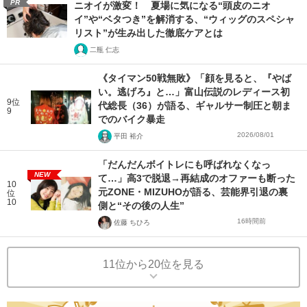
PR
ニオイが激変！ 夏場に気になる“頭皮のニオ
イ”や“ベタつき”を解消する、“ウィッグのスペシャ
リスト”が生み出した徹底ケアとは
二瓶 仁志
《タイマン50戦無敗》「顔を見ると、『やば
い。逃げろ』と…」富山伝説のレディース初
9位
代総長（36）が語る、ギャルサー制圧と朝ま
9
でのバイク暴走
2026/08/01
平田 裕介
「だんだんボイトレにも呼ばれなくなっ
NEW
て…」高3で脱退→再結成のオファーも断った
10
元ZONE・MIZUHOが語る、芸能界引退の裏
位
10
側と“その後の人生”
16時間前
佐藤 ちひろ
11位から20位を見る