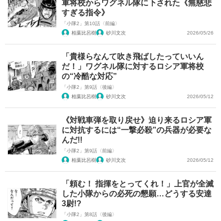
軍将校からワグネル隊に下された《無慈悲
すぎる指令》
「小隊2」第10話〈前編〉
柏葉比呂樹
砂川文次
2026/05/26
「貴様らなんて吹き飛ばしたっていいん
だ！」ワグネル隊に対するロシア軍将校
の“冷酷な対応”
「小隊2」第9話〈後編〉
柏葉比呂樹
砂川文次
2026/05/12
《対戦車弾を取り戻せ》迫り来るロシア軍
に対抗するには“一撃必殺”の兵器が必要な
んだ!!
「小隊2」第9話〈前編〉
柏葉比呂樹
砂川文次
2026/05/12
「頼む！ 指揮をとってくれ！」上官が全滅
した小隊からの必死の懇願…どうする安達
3尉!?
「小隊2」第8話〈後編〉