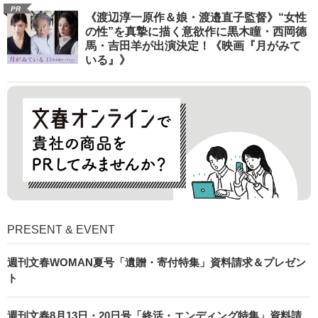
PR
《渡辺淳一原作＆娘・渡邉直子監督》“女性
の性”を真摯に描く意欲作に黒木瞳・西岡德
馬・吉田羊が出演決定！《映画『月がみて
いる』》
PRESENT & EVENT
週刊文春WOMAN夏号「遺贈・寄付特集」資料請求＆プレゼン
ト
週刊文春8月13日・20日号「終活・エンディング特集」資料請