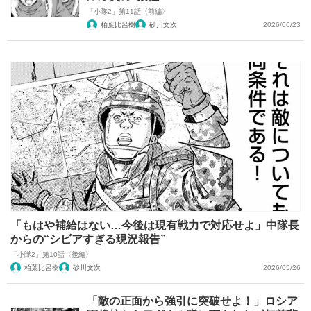
「小隊2」第11話〈前編〉
柏葉比呂樹
砂川文次
2026/06/23
「もはや補給はない…今後は現有戦力で対応せよ」中隊長
からの“シビアすぎる現況報告”
「小隊2」第10話〈後編〉
柏葉比呂樹
砂川文次
2026/05/26
「敵の正面から強引に突破せよ！」ロシア