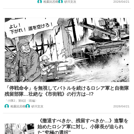
柏葉比呂樹
砂川文次
2026/04/21
「停戦命令」を無視してバトルを続けるロシア軍と自衛隊
残留部隊…壮絶な《市街戦》の行方は─!?
「小隊2」第8話〈前編〉
柏葉比呂樹
砂川文次
2026/04/21
《撤退すべきか、残留すべきか…》進撃を
始めたロシア軍に対し、小隊長が迫られ
た“究極の選択”