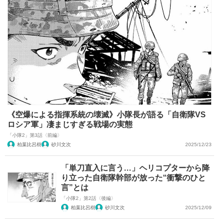
《空爆による指揮系統の壊滅》小隊長が語る「自衛隊VS
ロシア軍」凄まじすぎる戦場の実態
「小隊2」第3話〈前編〉
柏葉比呂樹
砂川文次
2025/12/23
「単刀直入に言う…」ヘリコプターから降
り立った自衛隊幹部が放った“衝撃のひと
言”とは
「小隊2」第2話〈後編〉
柏葉比呂樹
砂川文次
2025/12/09