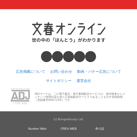
広告掲載について
お問い合わせ
動画・バナー広告について
サイトポリシー
運営会社
ABJマークは、この電子書店・電子書籍配信サービスが、著作権者からコ
ンテンツ使用許諾を得た正規版配信サービスであることを示す登録商標
（登録番号6091713号）です。
(c) Bungeishunju Ltd.
Number Web
CREA WEB
本の話