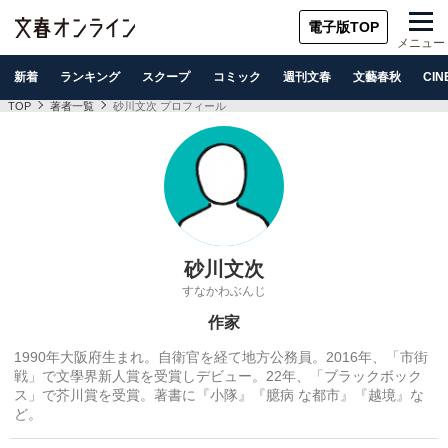
電子版TOP
メニュー
新着
ランキング
スクープ
コミック
週刊文春
文藝春秋
CIN
TOP
著者一覧
砂川文次 プロフィール
砂川文次
すなかわぶんじ
作家
1990年大阪府生まれ。自衛官を経て地方公務員。2016年、「市街
戦」で文學界新人賞を受賞しデビュー。22年、「ブラックボック
ス」で芥川賞を受賞。著書に『小隊』『臆病 な都市』『越境』な
ど。