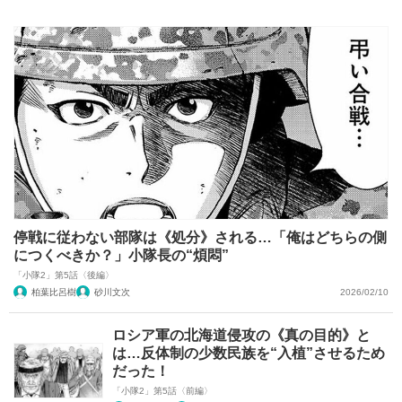
停戦に従わない部隊は《処分》される…「俺はどちらの側
につくべきか？」小隊長の“煩悶”
「小隊2」第5話〈後編〉
柏葉比呂樹
砂川文次
2026/02/10
ロシア軍の北海道侵攻の《真の目的》と
は…反体制の少数民族を“入植”させるため
だった！
「小隊2」第5話〈前編〉