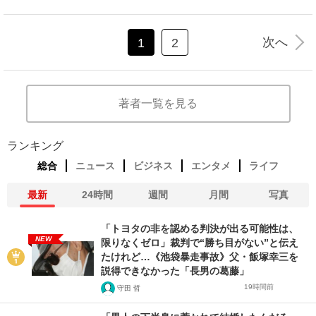
次へ
1
2
著者一覧を見る
ランキング
総合
ニュース
ビジネス
エンタメ
ライフ
最新
24時間
週間
月間
写真
「トヨタの非を認める判決が出る可能性は、
NEW
限りなくゼロ」裁判で“勝ち目がない”と伝え
たけれど…《池袋暴走事故》父・飯塚幸三を
説得できなかった「長男の葛藤」
19時間前
守田 哲