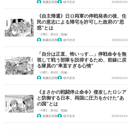
柏葉比呂樹
砂川文次
2026/02/10
《自主帰還》日ロ両軍の停戦発表の後、住
民の意志による帰宅を許可した政府の“思
惑”とは
「小隊2」第4話〈後編〉
柏葉比呂樹
砂川文次
2026/01/13
「自分は正直、怖いっす…」停戦命令を無
視して戦う部隊を説得するため、前線に戻
る隊員の“率直すぎる心情”
「小隊2」第4話〈前編〉
柏葉比呂樹
砂川文次
2026/01/13
《まさかの戦闘停止命令》侵攻したロシア
と防御する日本、両国に圧力をかけた“あ
の国”とは
「小隊2」第3話〈後編〉
柏葉比呂樹
砂川文次
2025/12/23