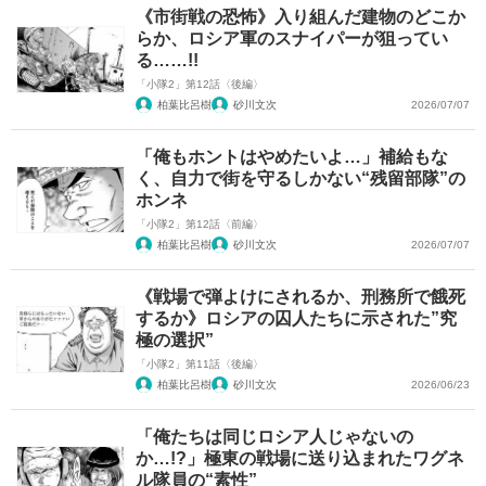
《市街戦の恐怖》入り組んだ建物のどこか
らか、ロシア軍のスナイパーが狙ってい
る……!!
「小隊2」第12話〈後編〉
柏葉比呂樹
砂川文次
2026/07/07
「俺もホントはやめたいよ…」補給もな
く、自力で街を守るしかない“残留部隊”の
ホンネ
「小隊2」第12話〈前編〉
柏葉比呂樹
砂川文次
2026/07/07
《戦場で弾よけにされるか、刑務所で餓死
するか》ロシアの囚人たちに示された”究
極の選択”
「小隊2」第11話〈後編〉
柏葉比呂樹
砂川文次
2026/06/23
「俺たちは同じロシア人じゃないの
か…!?」極東の戦場に送り込まれたワグネ
ル隊員の“素性”