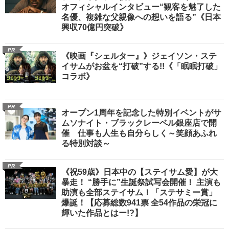
オフィシャルインタビュー“観客を魅了した
名優、複雑な父親像への想いを語る”《日本
興収70億円突破》
PR
《映画『シェルター』》ジェイソン・ステ
イサムがお盆を“打破”する!!《「眠眠打破」
コラボ》
PR
オープン1周年を記念した特別イベントがサ
ムソナイト・ブラックレーベル銀座店で開
催 仕事も人生も自分らしく～笑顔あふれ
る特別対談～
PR
《祝59歳》日本中の【ステイサム愛】が大
暴走！ “勝手に”生誕祭試写会開催！ 主演も
助演も全部ステイサム！「ステサミー賞」
爆誕！【応募総数941票 全54作品の栄冠に
輝いた作品とはー!?】