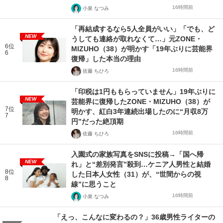
16時間前
小泉 なつみ
「再結成するなら5人全員がいい」「でも、ど
NEW
うしても連絡が取れなくて…」元ZONE・
6位
MIZUHO（38）が明かす「19年ぶりに芸能界
6
復帰」した本当の理由
16時間前
佐藤 ちひろ
「印税は1円ももらっていません」19年ぶりに
NEW
芸能界に復帰したZONE・MIZUHO（38）が
7位
明かす、紅白3年連続出場したのに“月収8万
7
円”だった絶頂期
16時間前
佐藤 ちひろ
入園式の家族写真をSNSに投稿→「国へ帰
NEW
れ」と“差別発言”殺到…ケニア人男性と結婚
8位
した日本人女性（31）が、“世間からの視
8
線”に思うこと
16時間前
小泉 なつみ
「えっ、こんなに変わるの？」36歳男性ライターの