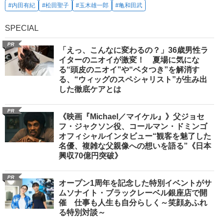
#内田有紀
#松田聖子
#玉木雄一郎
#亀和田武
SPECIAL
PR
「えっ、こんなに変わるの？」36歳男性ラ
イターのニオイが激変！ 夏場に気にな
る“頭皮のニオイ”や“ベタつき”を解消す
る、“ウィッグのスペシャリスト”が生み出
した徹底ケアとは
PR
《映画『Michael／マイケル』》父ジョセ
フ・ジャクソン役、コールマン・ドミンゴ
オフィシャルインタビュー“観客を魅了した
名優、複雑な父親像への想いを語る”《日本
興収70億円突破》
PR
オープン1周年を記念した特別イベントがサ
ムソナイト・ブラックレーベル銀座店で開
催 仕事も人生も自分らしく～笑顔あふれ
る特別対談～