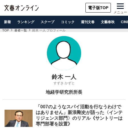
電子版TOP
メニュー
新着
ランキング
スクープ
コミック
週刊文春
文藝春秋
CIN
TOP
著者一覧
鈴木 一人 プロフィール
鈴木 一人
すずき かずと
地経学研究所所長
「007のようなスパイ活動を行なうわけで
はありません」新浪剛史が語った〈インテ
リジェンス部門〉のリアル《サントリーは
専門部署を設置》