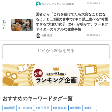
2026/07/03
鉄人ノンフィクション編集部
医者から「これを続けてたら大変なことにな
るよ」と…1回の食事で7キロ以上食べる“可愛
11
すぎる”大食い女子（24）が明かす、フードフ
位
11
ァイターのリアルな健康事情
2026/08/01
徳重 龍徳
11位から20位を見る
おすすめのキーワードタグ一覧
#藤田晋
#三山凌輝
#高市早苗
#後藤真希
#森岡毅
#城彰二