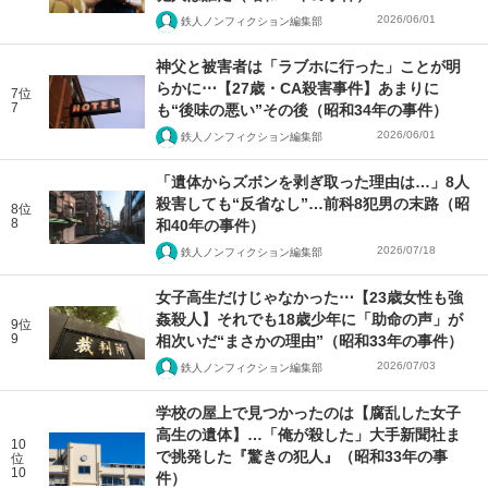
2026/06/01
鉄人ノンフィクション編集部
神父と被害者は「ラブホに行った」ことが明
らかに⋯【27歳・CA殺害事件】あまりに
7位
7
も“後味の悪い”その後（昭和34年の事件）
2026/06/01
鉄人ノンフィクション編集部
「遺体からズボンを剥ぎ取った理由は…」8人
殺害しても“反省なし”…前科8犯男の末路（昭
8位
8
和40年の事件）
2026/07/18
鉄人ノンフィクション編集部
女子高生だけじゃなかった⋯【23歳女性も強
姦殺人】それでも18歳少年に「助命の声」が
9位
9
相次いだ“まさかの理由”（昭和33年の事件）
2026/07/03
鉄人ノンフィクション編集部
学校の屋上で見つかったのは【腐乱した女子
高生の遺体】…「俺が殺した」大手新聞社ま
10
で挑発した『驚きの犯人』（昭和33年の事
位
10
件）