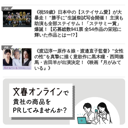
PR
《祝59歳》日本中の【ステイサム愛】が大
暴走！ “勝手に”生誕祭試写会開催！ 主演も
助演も全部ステイサム！「ステサミー賞」
爆誕！【応募総数941票 全54作品の栄冠に
輝いた作品とはー!?】
PR
《渡辺淳一原作＆娘・渡邉直子監督》“女性
の性”を真摯に描く意欲作に黒木瞳・西岡德
馬・吉田羊が出演決定！《映画『月がみて
いる』》