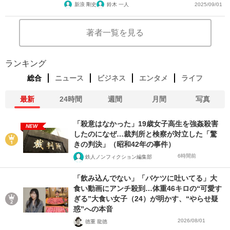
新浪 剛史
鈴木 一人
2025/09/01
著者一覧を見る
ランキング
総合
ニュース
ビジネス
エンタメ
ライフ
最新
24時間
週間
月間
写真
「殺意はなかった」19歳女子高生を強姦殺害
NEW
したのになぜ…裁判所と検察が対立した「驚
きの判決」（昭和42年の事件）
6時間前
鉄人ノンフィクション編集部
「飲み込んでない」「バケツに吐いてる」大
食い動画にアンチ殺到…体重46キロの“可愛す
ぎる”大食い女子（24）が明かす、“やらせ疑
惑”への本音
2026/08/01
徳重 龍徳