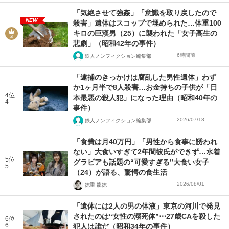
「気絶させて強姦」「意識を取り戻したので
NEW
殺害」遺体はスコップで埋められた…体重100
キロの巨漢男（25）に襲われた「女子高生の
悲劇」（昭和42年の事件）
6時間前
鉄人ノンフィクション編集部
「逮捕のきっかけは腐乱した男性遺体」わず
か1ヶ月半で8人殺害…お金持ちの子供が「日
4位
本最悪の殺人犯」になった理由（昭和40年の
4
事件）
2026/07/18
鉄人ノンフィクション編集部
「食費は月40万円」「男性から食事に誘われ
ない」大食いすぎて2年間彼氏ができず…水着
5位
グラビアも話題の“可愛すぎる”大食い女子
5
（24）が語る、驚愕の食生活
2026/08/01
徳重 龍徳
「遺体には2人の男の体液」東京の河川で発見
されたのは“女性の溺死体”⋯27歳CAを殺した
6位
6
犯人は誰だ（昭和34年の事件）