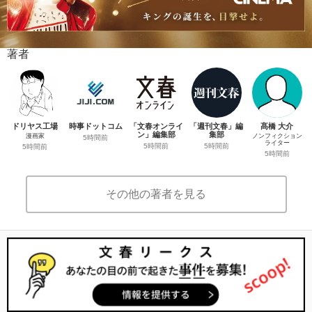
著者
ドリヤス工場
時事ドットコム
「文春オンライ
「週刊文春」編
髙橋 大介
ン」編集部
集部
漫画家
ノンフィクション
5時間前
ライター
5時間前
5時間前
5時間前
5時間前
その他の著者を見る