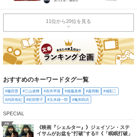
「週刊文春」編集部
11位から20位を見る
おすすめのキーワードタグ一覧
#藤田晋
#三山凌輝
#高市早苗
#後藤真希
#森岡毅
#城彰二
#内田有紀
#松田聖子
#玉木雄一郎
#亀和田武
SPECIAL
PR
《映画『シェルター』》ジェイソン・ステ
イサムがお盆を“打破”する!!《「眠眠打破」