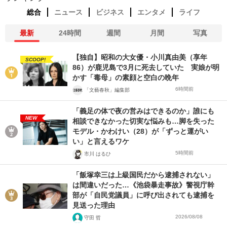
総合
ニュース
ビジネス
エンタメ
ライフ
最新
24時間
週間
月間
写真
【独自】昭和の大女優・小川真由美（享年
SCOOP!
86）が鹿児島で3月に死去していた 実娘が明
かす「毒母」の素顔と空白の晩年
6時間前
「文藝春秋」編集部
「義足の体で夜の営みはできるのか」誰にも
NEW
相談できなかった切実な悩みも…脚を失った
モデル・かわけい（28）が「ずっと運がい
い」と言えるワケ
5時間前
市川 はるひ
「飯塚幸三は上級国民だから逮捕されない」
は間違いだった…《池袋暴走事故》警視庁幹
部が「自民党議員」に呼び出されても逮捕を
見送った理由
2026/08/08
守田 哲