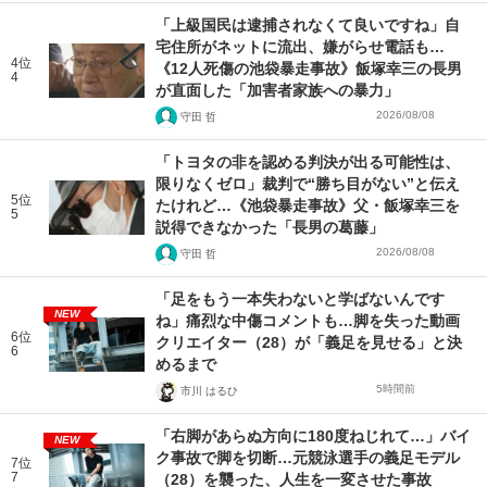
「上級国民は逮捕されなくて良いですね」自
宅住所がネットに流出、嫌がらせ電話も…
4位
《12人死傷の池袋暴走事故》飯塚幸三の長男
4
が直面した「加害者家族への暴力」
2026/08/08
守田 哲
「トヨタの非を認める判決が出る可能性は、
限りなくゼロ」裁判で“勝ち目がない”と伝え
5位
たけれど…《池袋暴走事故》父・飯塚幸三を
5
説得できなかった「長男の葛藤」
2026/08/08
守田 哲
「足をもう一本失わないと学ばないんです
NEW
ね」痛烈な中傷コメントも…脚を失った動画
6位
クリエイター（28）が「義足を見せる」と決
6
めるまで
5時間前
市川 はるひ
「右脚があらぬ方向に180度ねじれて…」バイ
NEW
ク事故で脚を切断…元競泳選手の義足モデル
7位
7
（28）を襲った、人生を一変させた事故