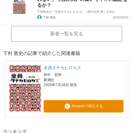
るか？
下村敦史が『全員タナカヒロカズ』（田中宏和 著）を読む
下村 敦史
2025/09/02
著者一覧を見る
下村 敦史の記事で紹介した関連書籍
全員タナカヒロカズ
田中 宏和
新潮社
2025年7月16日 発売
Amazonで購入する
ランキング