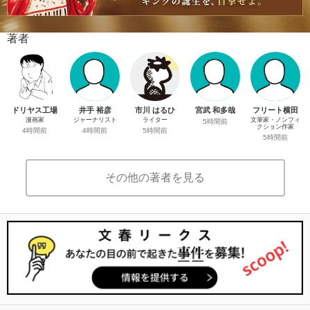
著者
ドリヤス工場
井手 裕彦
市川 はるひ
宮武 和多哉
フリート横田
漫画家
ジャーナリスト
ライター
文筆家・ノンフィ
5時間前
クション作家
4時間前
4時間前
5時間前
5時間前
その他の著者を見る