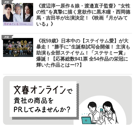
PR
《渡辺淳一原作＆娘・渡邉直子監督》“女性
の性”を真摯に描く意欲作に黒木瞳・西岡德
馬・吉田羊が出演決定！《映画『月がみて
いる』》
PR
《祝59歳》日本中の【ステイサム愛】が大
暴走！ “勝手に”生誕祭試写会開催！ 主演も
助演も全部ステイサム！「ステサミー賞」
爆誕！【応募総数941票 全54作品の栄冠に
輝いた作品とはー!?】