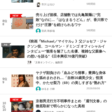
5時間前
市川 はるひ
売り上げ規模、店舗数では丸亀製麺に“完
NEW
敗”なのに…「はなまるうどん」が、香川県で
8位
8
だけ“圧勝”を続けられるワケ
5時間前
宮武 和多哉
《映画『Michael／マイケル』》父ジョセフ・ジャ
PR
クソン役、コールマン・ドミンゴ オフィシャルイ
ンタビュー“観客を魅了した名優、複雑な父親像へ
の想いを語る”《日本興収70億円突破》
「文春オンライン」編集部
ヤクザ顔負けの「血みどろ情事」豊満な身体
を舐めまわされ…「自称16歳美少女」怪演
9位
9
中、かたせ梨乃（69）の美しすぎる“熟れ方”
2026/08/06
ゆるま 小林
NEW
京都男児行方不明事件まとめ 「週刊文春」の
10
徹底取材で明らかになった真相
位
10
9時間前