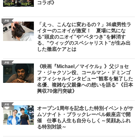
コラボ》
PR
「えっ、こんなに変わるの？」36歳男性ラ
イターのニオイが激変！ 夏場に気にな
る“頭皮のニオイ”や“ベタつき”を解消す
る、“ウィッグのスペシャリスト”が生み出
した徹底ケアとは
PR
《映画『Michael／マイケル』》父ジョセ
フ・ジャクソン役、コールマン・ドミンゴ
オフィシャルインタビュー“観客を魅了した
名優、複雑な父親像への想いを語る”《日本
興収70億円突破》
PR
オープン1周年を記念した特別イベントがサ
ムソナイト・ブラックレーベル銀座店で開
催 仕事も人生も自分らしく～笑顔あふれ
る特別対談～