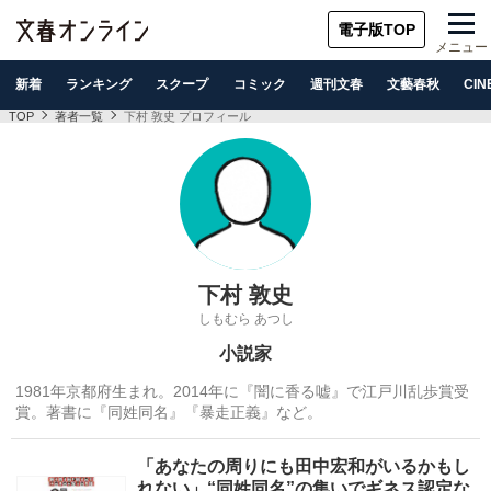
電子版TOP
メニュー
新着
ランキング
スクープ
コミック
週刊文春
文藝春秋
CIN
TOP
著者一覧
下村 敦史 プロフィール
下村 敦史
しもむら あつし
小説家
1981年京都府生まれ。2014年に『闇に香る嘘』で江戸川乱歩賞受
賞。著書に『同姓同名』『暴走正義』など。
「あなたの周りにも田中宏和がいるかもし
れない」“同姓同名”の集いでギネス認定な