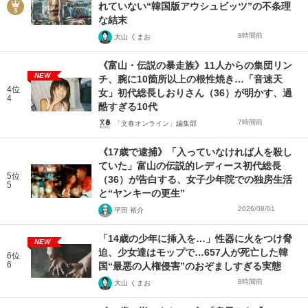
れていない“韓国版アウシュビッツ”の不条理
な結末
8時間前
大山 くまお
《富山・伝説の暴走族》11人からの集団リン
NEW
チ、腕に10箇所以上の根性焼き…「音速天
4位
女」初代総長しおりさん（36）が明かす、過
4
酷すぎる10代
7時間前
「文春オンライン」編集部
《17歳で逮捕》「入っていなければ人を殺し
ていた」富山の伝説的レディース初代総長
5位
（36）が告白する、女子少年院での独房生活
5
と“ヤンキーの更生”
2026/08/01
平田 裕介
「14歳の少年に挿入を…」性器に火をつけ脅
NEW
迫、少女達はモップで…657人が死亡した韓
6位
6
国“最悪の人権侵害”のおぞましすぎる実態
8時間前
大山 くまお