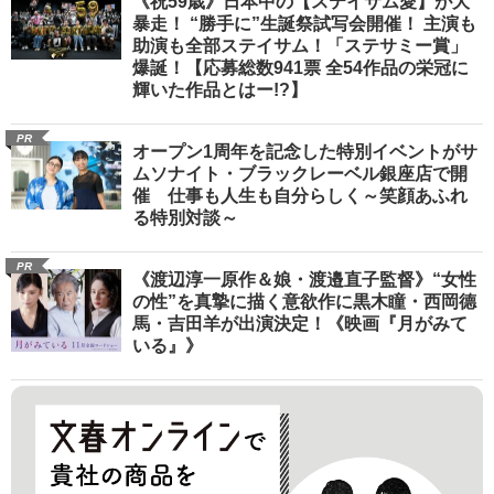
《祝59歳》日本中の【ステイサム愛】が大
暴走！ “勝手に”生誕祭試写会開催！ 主演も
助演も全部ステイサム！「ステサミー賞」
爆誕！【応募総数941票 全54作品の栄冠に
輝いた作品とはー!?】
PR
オープン1周年を記念した特別イベントがサ
ムソナイト・ブラックレーベル銀座店で開
催 仕事も人生も自分らしく～笑顔あふれ
る特別対談～
PR
《渡辺淳一原作＆娘・渡邉直子監督》“女性
の性”を真摯に描く意欲作に黒木瞳・西岡德
馬・吉田羊が出演決定！《映画『月がみて
いる』》