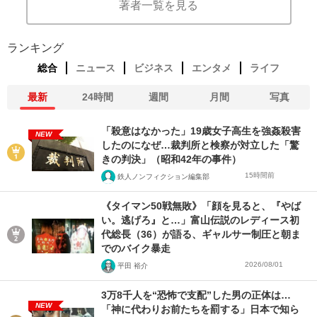
著者一覧を見る
ランキング
総合
ニュース
ビジネス
エンタメ
ライフ
最新
24時間
週間
月間
写真
「殺意はなかった」19歳女子高生を強姦殺害
NEW
したのになぜ…裁判所と検察が対立した「驚
きの判決」（昭和42年の事件）
15時間前
鉄人ノンフィクション編集部
《タイマン50戦無敗》「顔を見ると、『やば
い。逃げろ』と…」富山伝説のレディース初
代総長（36）が語る、ギャルサー制圧と朝ま
でのバイク暴走
2026/08/01
平田 裕介
3万8千人を“恐怖で支配”した男の正体は…
NEW
「神に代わりお前たちを罰する」日本で知ら