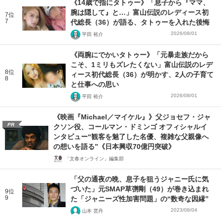
《14歳で指にタトゥー》「息子から『ママ、
腕は隠して』と…」富山伝説のレディース初
7位
7
代総長（36）が語る、タトゥーを入れた後悔
2026/08/01
平田 裕介
《両腕にでかいタトゥー》「元暴走族だから
こそ、1ミリもズレたくない」富山伝説のレデ
8位
ィース初代総長（36）が明かす、2人の子育て
8
と仕事への思い
2026/08/01
平田 裕介
《映画『Michael／マイケル』》父ジョセフ・ジャ
PR
クソン役、コールマン・ドミンゴ オフィシャルイ
ンタビュー“観客を魅了した名優、複雑な父親像へ
の想いを語る”《日本興収70億円突破》
「文春オンライン」編集部
「父の通夜の晩、息子を狙うジャニー氏に気
づいた」元SMAP草彅剛（49）が巻き込まれ
9位
9
た「ジャニーズ性加害問題」の“数奇な因縁”
2023/08/04
山本 雲丹