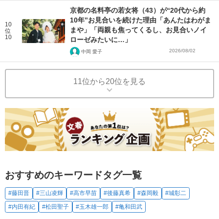
京都の名料亭の若女将（43）が“20代から約
10年”お見合いを続けた理由「あんたはわがま
10
まや」「両親も焦ってくるし、お見合いノイ
位
10
ローゼみたいに…」
2026/08/02
中岡 愛子
11位から20位を見る
おすすめのキーワードタグ一覧
#藤田晋
#三山凌輝
#高市早苗
#後藤真希
#森岡毅
#城彰二
#内田有紀
#松田聖子
#玉木雄一郎
#亀和田武