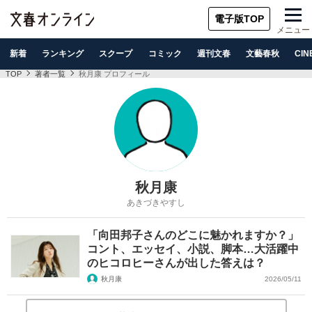
電子版TOP
メニュー
新着
ランキング
スクープ
コミック
週刊文春
文藝春秋
CIN
TOP
著者一覧
秋月康 プロフィール
秋月康
あきづきやすし
「向田邦子さんのどこに魅かれますか？」
コント、エッセイ、小説、脚本…大活躍中
のヒコロヒーさんが出した答えは？
秋月康
2026/05/11