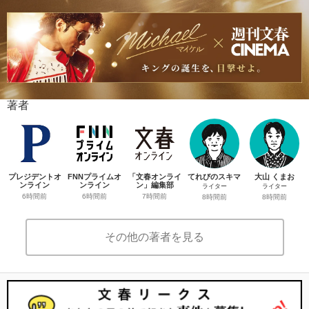
著者
プレジデントオ
FNNプライムオ
「文春オンライ
てれびのスキマ
大山 くまお
ンライン
ンライン
ン」編集部
ライター
ライター
6時間前
6時間前
7時間前
8時間前
8時間前
その他の著者を見る