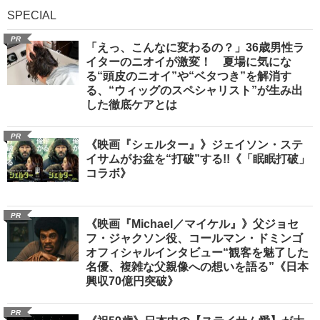
SPECIAL
PR
「えっ、こんなに変わるの？」36歳男性ラ
イターのニオイが激変！ 夏場に気にな
る“頭皮のニオイ”や“ベタつき”を解消す
る、“ウィッグのスペシャリスト”が生み出
した徹底ケアとは
PR
《映画『シェルター』》ジェイソン・ステ
イサムがお盆を“打破”する!!《「眠眠打破」
コラボ》
PR
《映画『Michael／マイケル』》父ジョセ
フ・ジャクソン役、コールマン・ドミンゴ
オフィシャルインタビュー“観客を魅了した
名優、複雑な父親像への想いを語る”《日本
興収70億円突破》
PR