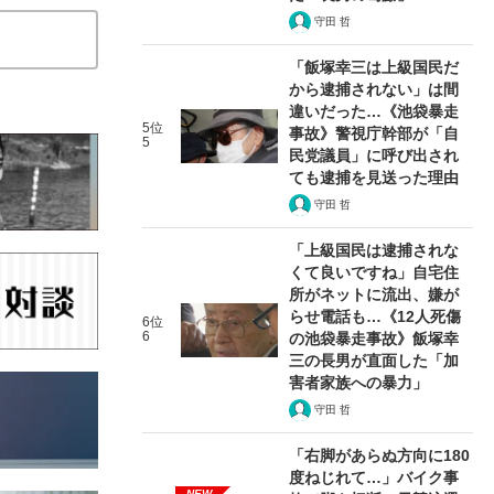
守田 哲
「飯塚幸三は上級国民だ
から逮捕されない」は間
違いだった…《池袋暴走
5位
事故》警視庁幹部が「自
5
民党議員」に呼び出され
ても逮捕を見送った理由
守田 哲
「上級国民は逮捕されな
くて良いですね」自宅住
所がネットに流出、嫌が
らせ電話も…《12人死傷
6位
6
の池袋暴走事故》飯塚幸
三の長男が直面した「加
害者家族への暴力」
守田 哲
在記》RM→渋谷で飲み会、JIN→伊豆の...
「右脚があらぬ方向に180
度ねじれて…」バイク事
NEW