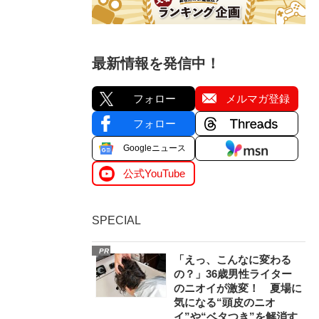
最新情報を発信中！
フォロー
メルマガ登録
フォロー
Googleニュース
公式YouTube
SPECIAL
PR
「えっ、こんなに変わる
の？」36歳男性ライター
のニオイが激変！ 夏場に
気になる“頭皮のニオ
イ”や“ベタつき”を解消す