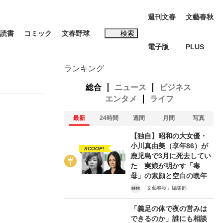
週刊文春
文藝春秋
読書
コミック
文春野球
検索
電子版
PLUS
インタビュー
読書
ランキング
総合
ニュース
ビジネス
エンタメ
ライフ
最新
24時間
週間
月間
写真
#松田聖子
【独自】昭和の大女優・
小川真由美（享年86）が
SCOOP!
鹿児島で3月に死去してい
た 実娘が明かす「毒
母」の素顔と空白の晩年
「文藝春秋」編集部
多くてもいい」時価総額が一時トヨタ超え...
K-POPアイドルたち
「義足の体で夜の営みは
できるのか」誰にも相談