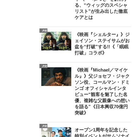
る、“ウィッグのスペシャ
リスト”が生み出した徹底
ケアとは
PR
《映画『シェルター』》ジ
ェイソン・ステイサムがお
盆を“打破”する!!《「眠眠
打破」コラボ》
PR
《映画『Michael／マイケ
ル』》父ジョセフ・ジャク
ソン役、コールマン・ドミ
ンゴ オフィシャルインタ
ビュー“観客を魅了した名
優、複雑な父親像への想い
を語る”《日本興収70億円
突破》
PR
オープン1周年を記念した
特別イベントがサムソナイ