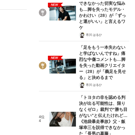
できなかった切実な悩み
NEW
も…脚を失ったモデル・
かわけい（28）が「ずっ
と運がいい」と言えるワ
む将棋
ケ
市川 はるひ
「足をもう一本失わない
と学ばないんですね」痛
NEW
烈な中傷コメントも…脚
を失った動画クリエイタ
ー（28）が「義足を見せ
る」と決めるまで
市川 はるひ
「トヨタの非を認める判
決が出る可能性は、限り
なくゼロ」裁判で“勝ち目
がない”と伝えたけれど…
4位
4
《池袋暴走事故》父・飯
塚幸三を説得できなかっ
た「長男の葛藤」