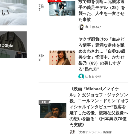
故で脚を切断…元競泳選
7位
手の義足モデル（28）を
7
襲った、人生を一変させ
た事故
市川 はるひ
ヤクザ顔負けの「血みど
ろ情事」豊満な身体を舐
めまわされ…「自称16歳
8位
美少女」怪演中、かたせ
8
梨乃（69）の美しすぎ
る“熟れ方”
ゆるま 小林
《映画『Michael／マイケ
ル』》父ジョセフ・ジャクソン
役、コールマン・ドミンゴ オフ
PR
ィシャルインタビュー“観客を
魅了した名優、複雑な父親像へ
の想いを語る”《日本興収70億
円突破》
「文春オンライン」編集部