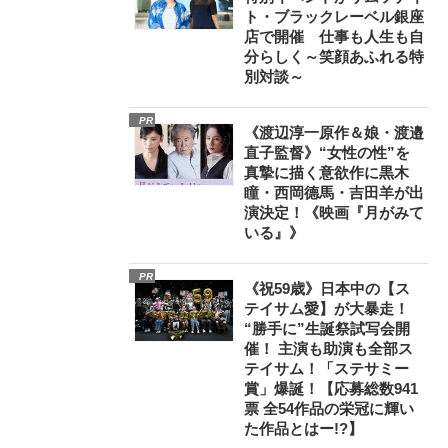
ト・ブラックレーベル銀座
店で開催 仕事も人生も自
分らしく～笑顔あふれる特
別対談～
PR
《渡辺淳一原作＆娘・渡邉
直子監督》“女性の性”を
真摯に描く意欲作に黒木
瞳・西岡德馬・吉田羊が出
演決定！《映画『月がみて
いる』》
PR
《祝59歳》日本中の【ス
テイサム愛】が大暴走！
“勝手に”生誕祭試写会開
催！ 主演も助演も全部ス
テイサム！「ステサミー
賞」爆誕！【応募総数941
票 全54作品の栄冠に輝い
た作品とはー!?】