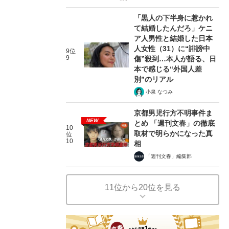
「黒人の下半身に惹かれ
て結婚したんだろ」ケニ
ア人男性と結婚した日本
人女性（31）に“誹謗中
9位
9
傷”殺到…本人が語る、日
本で感じる“外国人差
別”のリアル
小泉 なつみ
京都男児行方不明事件ま
NEW
とめ 「週刊文春」の徹底
10
取材で明らかになった真
位
10
相
「週刊文春」編集部
11位から20位を見る