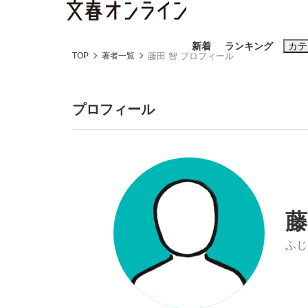
新着
ランキング
カテ
TOP
著者一覧
藤田 智 プロフィール
スクープ
ニュー
プロフィール
おすすめのキ
#藤田晋
#三
#玉木雄一郎
藤
ふじ
「善か悪かはどちらでもいい」リアル『九条の
終戦から81年