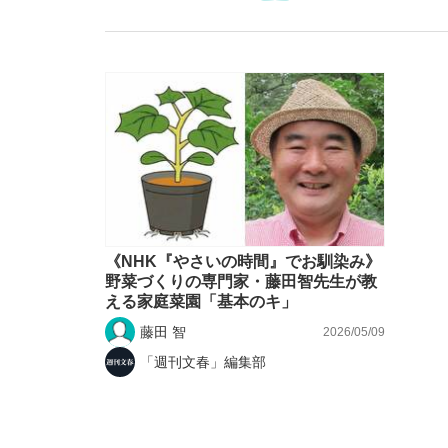
私のあのとき、私のいま
《NHK『やさいの時間』でお馴染み》
野菜づくりの専門家・藤田智先生が教
える家庭菜園「基本のキ」
藤田 智
2026/05/09
「週刊文春」編集部
キングの誕生を、目撃せよ。