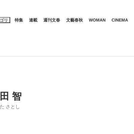
ゴリ
特集
連載
週刊文春
文藝春秋
WOMAN
CINEMA
キーワード入力
ス
エンタメ
ライフ
ビジネス
ーワードタグ一覧
山凌輝
#高市早苗
#後藤真希
#森岡毅
#城彰二
#内田有紀
#亀和田武
田 智
た さとし
大罪』弁護士が明かすトク...
「キオクシアの投資の桁は一つ
日本生まれの