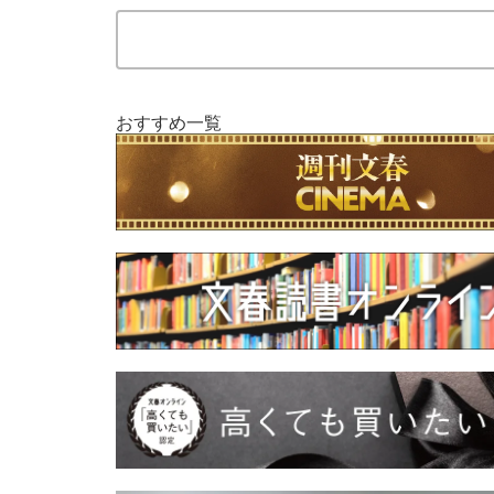
おすすめ一覧
【独自】昭和の大女優・小川真由美（享年86）
《VIVANT》頼れる相棒・ドラムが認めた“