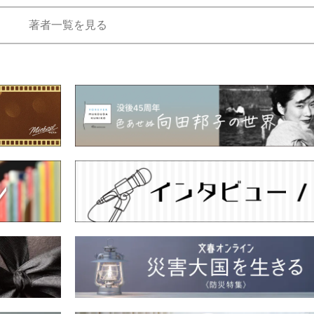
もっと見る
著者一覧を見る
が鹿児島で3月に死去し...
照ノ富士に激怒され...
《BTS厳戒トーキョー滞
もっと見る