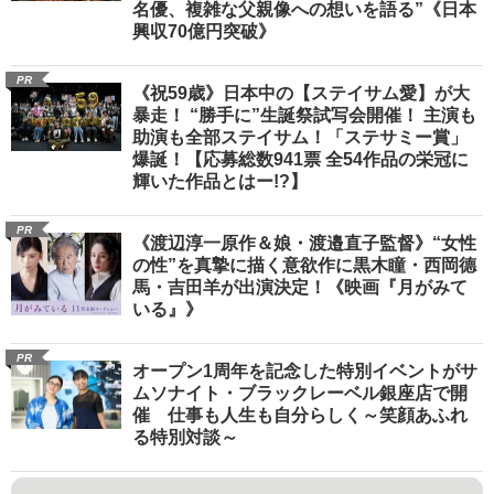
名優、複雑な父親像への想いを語る”《日本
興収70億円突破》
PR
《祝59歳》日本中の【ステイサム愛】が大
暴走！ “勝手に”生誕祭試写会開催！ 主演も
助演も全部ステイサム！「ステサミー賞」
爆誕！【応募総数941票 全54作品の栄冠に
輝いた作品とはー!?】
PR
《渡辺淳一原作＆娘・渡邉直子監督》“女性
の性”を真摯に描く意欲作に黒木瞳・西岡德
馬・吉田羊が出演決定！《映画『月がみて
いる』》
PR
オープン1周年を記念した特別イベントがサ
ムソナイト・ブラックレーベル銀座店で開
催 仕事も人生も自分らしく～笑顔あふれ
る特別対談～