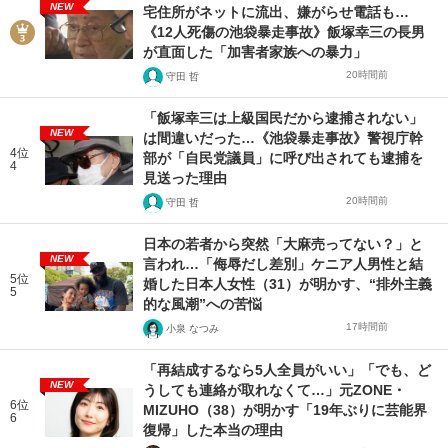
NEW
宅住所がネットに流出、嫌がらせ電話も…
《12人死傷の池袋暴走事故》飯塚幸三の長男
が直面した「加害者家族への暴力」
20時間前
守田 哲
「飯塚幸三は上級国民だから逮捕されない」
NEW
は間違いだった…《池袋暴走事故》警視庁幹
4位
部が「自民党議員」に呼び出されても逮捕を
4
見送った理由
20時間前
守田 哲
日本の若者から突然「大麻売ってない？」と
NEW
言われ…「侮辱だし差別」ケニア人男性と結
5位
婚した日本人女性（31）が明かす、“排外主義
5
的な風潮”への苦悩
17時間前
小泉 なつみ
「再結成するなら5人全員がいい」「でも、ど
NEW
うしても連絡が取れなくて…」元ZONE・
6位
MIZUHO（38）が明かす「19年ぶりに芸能界
6
復帰」した本当の理由