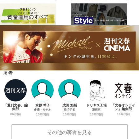
著者
「週刊文春」編
水原 希子
成田 悠輔
ドリヤス工場
「文春オンライ
集部
ン」編集部
俳優・モデル
経済学者
漫画家
9時間前
16時間前
10時間前
10時間前
16時間前
その他の著者を見る