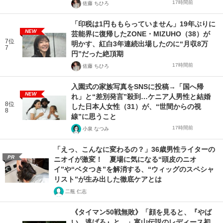
17時間前
佐藤 ちひろ
「印税は1円ももらっていません」19年ぶりに
NEW
芸能界に復帰したZONE・MIZUHO（38）が
7位
明かす、紅白3年連続出場したのに“月収8万
7
円”だった絶頂期
17時間前
佐藤 ちひろ
入園式の家族写真をSNSに投稿→「国へ帰
NEW
れ」と“差別発言”殺到…ケニア人男性と結婚
8位
した日本人女性（31）が、“世間からの視
8
線”に思うこと
17時間前
小泉 なつみ
「えっ、こんなに変わるの？」36歳男性ライターの
PR
ニオイが激変！ 夏場に気になる“頭皮のニオ
イ”や“ベタつき”を解消する、“ウィッグのスペシャ
リスト”が生み出した徹底ケアとは
二瓶 仁志
《タイマン50戦無敗》「顔を見ると、『やば
い。逃げろ』と…」富山伝説のレディース初