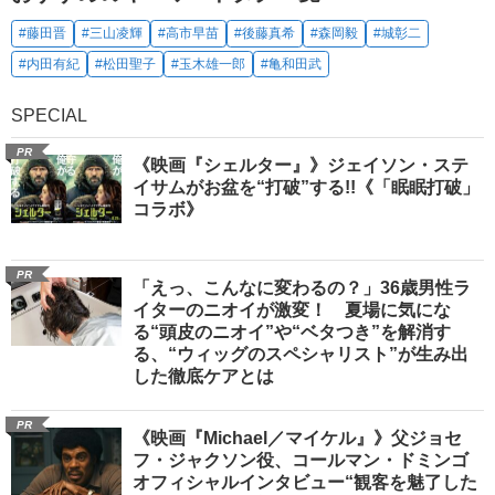
#藤田晋
#三山凌輝
#高市早苗
#後藤真希
#森岡毅
#城彰二
#内田有紀
#松田聖子
#玉木雄一郎
#亀和田武
SPECIAL
PR
《映画『シェルター』》ジェイソン・ステ
イサムがお盆を“打破”する!!《「眠眠打破」
コラボ》
PR
「えっ、こんなに変わるの？」36歳男性ラ
イターのニオイが激変！ 夏場に気にな
る“頭皮のニオイ”や“ベタつき”を解消す
る、“ウィッグのスペシャリスト”が生み出
した徹底ケアとは
PR
《映画『Michael／マイケル』》父ジョセ
フ・ジャクソン役、コールマン・ドミンゴ
オフィシャルインタビュー“観客を魅了した