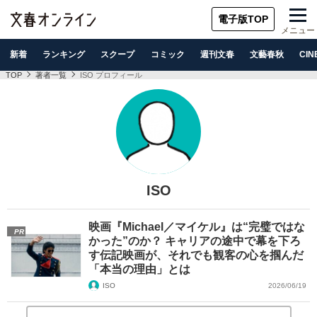
電子版TOP
メニュー
新着
ランキング
スクープ
コミック
週刊文春
文藝春秋
CIN
TOP
著者一覧
ISO プロフィール
ISO
映画『Michael／マイケル』は“完璧ではな
PR
かった”のか？ キャリアの途中で幕を下ろ
す伝記映画が、それでも観客の心を掴んだ
「本当の理由」とは
ISO
2026/06/19