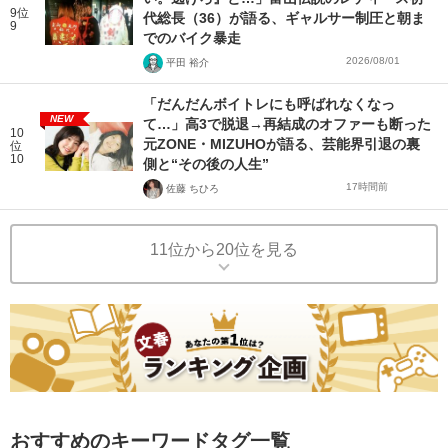
9位
代総長（36）が語る、ギャルサー制圧と朝ま
9
でのバイク暴走
2026/08/01
平田 裕介
「だんだんボイトレにも呼ばれなくなっ
NEW
て…」高3で脱退→再結成のオファーも断った
10
元ZONE・MIZUHOが語る、芸能界引退の裏
位
10
側と“その後の人生”
17時間前
佐藤 ちひろ
11位から20位を見る
おすすめのキーワードタグ一覧