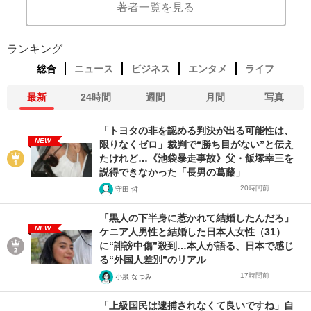
著者一覧を見る
ランキング
総合
ニュース
ビジネス
エンタメ
ライフ
最新
24時間
週間
月間
写真
「トヨタの非を認める判決が出る可能性は、
NEW
限りなくゼロ」裁判で“勝ち目がない”と伝え
たけれど…《池袋暴走事故》父・飯塚幸三を
説得できなかった「長男の葛藤」
20時間前
守田 哲
「黒人の下半身に惹かれて結婚したんだろ」
NEW
ケニア人男性と結婚した日本人女性（31）
に“誹謗中傷”殺到…本人が語る、日本で感じ
る“外国人差別”のリアル
17時間前
小泉 なつみ
「上級国民は逮捕されなくて良いですね」自