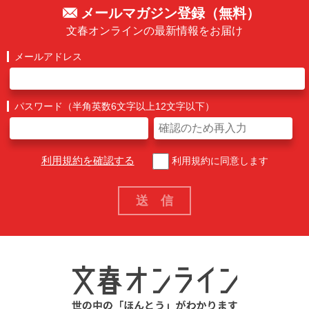
メールマガジン登録（無料）
文春オンラインの最新情報をお届け
メールアドレス
パスワード（半角英数6文字以上12文字以下）
利用規約を確認する
利用規約に同意します