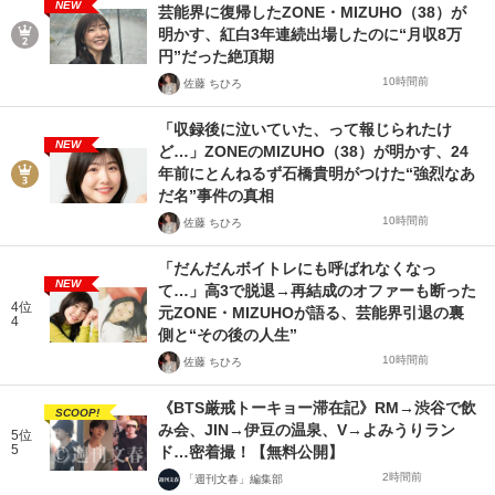
NEW
芸能界に復帰したZONE・MIZUHO（38）が
明かす、紅白3年連続出場したのに“月収8万
円”だった絶頂期
10時間前
佐藤 ちひろ
「収録後に泣いていた、って報じられたけ
NEW
ど…」ZONEのMIZUHO（38）が明かす、24
年前にとんねるず石橋貴明がつけた“強烈なあ
だ名”事件の真相
10時間前
佐藤 ちひろ
「だんだんボイトレにも呼ばれなくなっ
NEW
て…」高3で脱退→再結成のオファーも断った
4位
元ZONE・MIZUHOが語る、芸能界引退の裏
4
側と“その後の人生”
10時間前
佐藤 ちひろ
《BTS厳戒トーキョー滞在記》RM→渋谷で飲
SCOOP!
み会、JIN→伊豆の温泉、V→よみうりラン
5位
5
ド…密着撮！【無料公開】
2時間前
「週刊文春」編集部