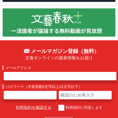
メールマガジン登録（無料）
文春オンラインの最新情報をお届け
メールアドレス
パスワード（半角英数6文字以上12文字以下）
利用規約を確認する
利用規約に同意します