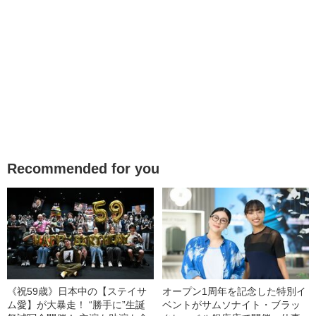
Recommended for you
《祝59歳》日本中の【ステイサ
オープン1周年を記念した特別イ
ム愛】が大暴走！ “勝手に”生誕
ベントがサムソナイト・ブラッ