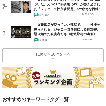
づいた」元SMAP草彅剛（49）が巻き込まれ
9位
9
た「ジャニーズ性加害問題」の“数奇な因縁”
2023/08/04
山本 雲丹
「近藤真彦が使っていた部屋で…」「性器を
10
握らされる」ジャニー喜多川による性加害、
位
語り始めた被害者たち《徹底取材の裏側》
10
2026/08/07
髙橋 大介
11位から20位を見る
おすすめのキーワードタグ一覧