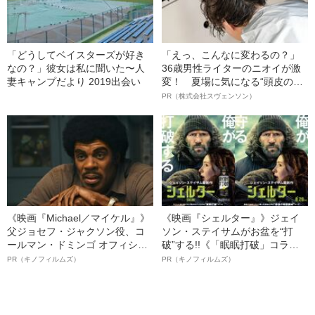
「どうしてベイスターズが好き
「えっ、こんなに変わるの？」
なの？」彼女は私に聞いた〜人
36歳男性ライターのニオイが激
妻キャンプだより 2019出会い
変！ 夏場に気になる“頭皮のニ
オイ”や“ベタつき”を解消す
PR（株式会社スヴェンソン）
る、“ウィッグのスペシャリス
ト”が生み出した徹底ケアとは
《映画『Michael／マイケル』》
《映画『シェルター』》ジェイ
父ジョセフ・ジャクソン役、コ
ソン・ステイサムがお盆を“打
ールマン・ドミンゴ オフィシャ
破”する!!《「眠眠打破」コラ
ルインタビュー“観客を魅了した
ボ》
PR（キノフィルムズ）
PR（キノフィルムズ）
名優、複雑な父親像への想いを
語る”《日本興収70億円突破》