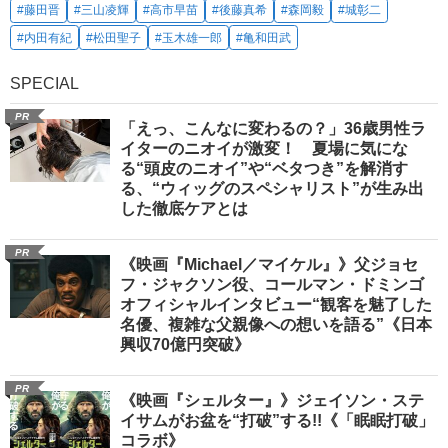
#藤田晋
#三山凌輝
#高市早苗
#後藤真希
#森岡毅
#城彰二
#内田有紀
#松田聖子
#玉木雄一郎
#亀和田武
SPECIAL
PR
「えっ、こんなに変わるの？」36歳男性ラ
イターのニオイが激変！ 夏場に気にな
る“頭皮のニオイ”や“ベタつき”を解消す
る、“ウィッグのスペシャリスト”が生み出
した徹底ケアとは
PR
《映画『Michael／マイケル』》父ジョセ
フ・ジャクソン役、コールマン・ドミンゴ
オフィシャルインタビュー“観客を魅了した
名優、複雑な父親像への想いを語る”《日本
興収70億円突破》
PR
《映画『シェルター』》ジェイソン・ステ
イサムがお盆を“打破”する!!《「眠眠打破」
コラボ》