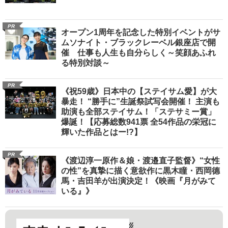
PR
オープン1周年を記念した特別イベントがサ
ムソナイト・ブラックレーベル銀座店で開
催 仕事も人生も自分らしく～笑顔あふれ
る特別対談～
PR
《祝59歳》日本中の【ステイサム愛】が大
暴走！ “勝手に”生誕祭試写会開催！ 主演も
助演も全部ステイサム！「ステサミー賞」
爆誕！【応募総数941票 全54作品の栄冠に
輝いた作品とはー!?】
PR
《渡辺淳一原作＆娘・渡邉直子監督》“女性
の性”を真摯に描く意欲作に黒木瞳・西岡德
馬・吉田羊が出演決定！《映画『月がみて
いる』》