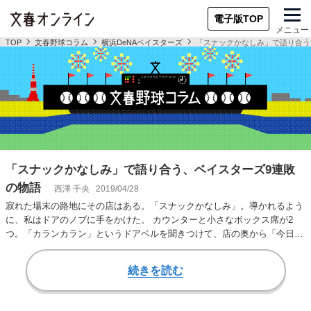
電子版TOP
メニュー
TOP
文春野球コラム
横浜DeNAベイスターズ
「スナックかなしみ」で語り合う
「スナックかなしみ」で語り合う、ベイスターズ9連敗
の物語
西澤 千央
2019/04/28
寂れた場末の路地にその店はある。「スナックかなしみ」。導かれるよう
に、私はドアのノブに手をかけた。 カウンターと小さなボックス席が2
つ。「カランカラン」というドアベルを聞きつけて、店の奥から「今日は
もう閉店よ」とい…
続きを読む