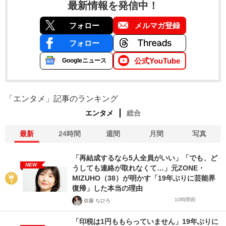
最新情報を発信中！
フォロー
メルマガ登録
フォロー
公式YouTube
Googleニュース
「エンタメ」記事のランキング
エンタメ
総合
最新
24時間
週間
月間
写真
「再結成するなら5人全員がいい」「でも、ど
NEW
うしても連絡が取れなくて…」元ZONE・
MIZUHO（38）が明かす「19年ぶりに芸能界
復帰」した本当の理由
10時間前
佐藤 ちひろ
「印税は1円ももらっていません」19年ぶりに