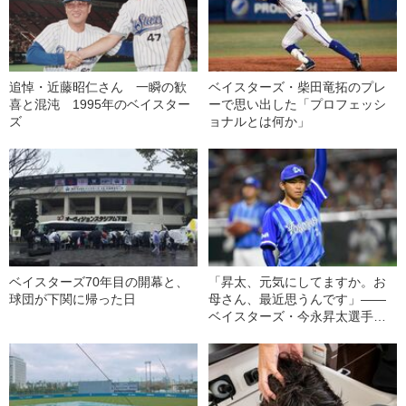
追悼・近藤昭仁さん 一瞬の歓
ベイスターズ・柴田竜拓のプレ
喜と混沌 1995年のベイスター
ーで思い出した「プロフェッシ
ズ
ョナルとは何か」
ベイスターズ70年目の開幕と、
「昇太、元気にしてますか。お
球団が下関に帰った日
母さん、最近思うんです」――
ベイスターズ・今永昇太選手へ
の手紙