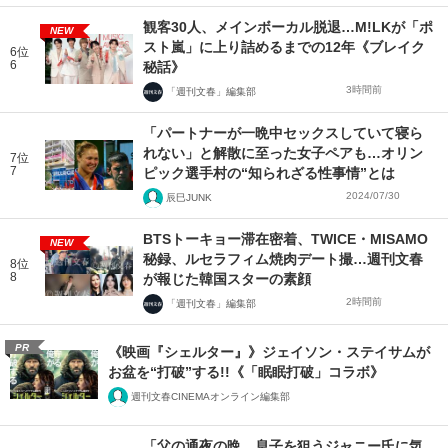
観客30人、メインボーカル脱退…M!LKが「ポ
NEW
スト嵐」に上り詰めるまでの12年《ブレイク
6位
6
秘話》
3時間前
「週刊文春」編集部
「パートナーが一晩中セックスしていて寝ら
れない」と解散に至った女子ペアも…オリン
7位
7
ピック選手村の“知られざる性事情”とは
2024/07/30
辰巳JUNK
BTSトーキョー滞在密着、TWICE・MISAMO
NEW
秘録、ルセラフィム焼肉デート撮…週刊文春
8位
8
が報じた韓国スターの素顔
2時間前
「週刊文春」編集部
PR
《映画『シェルター』》ジェイソン・ステイサムが
お盆を“打破”する!!《「眠眠打破」コラボ》
週刊文春CINEMAオンライン編集部
「父の通夜の晩、息子を狙うジャニー氏に気