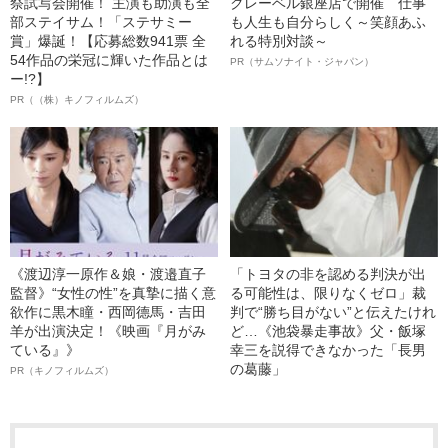
祭試写会開催！ 主演も助演も全
クレーベル銀座店で開催 仕事
部ステイサム！「ステサミー
も人生も自分らしく～笑顔あふ
賞」爆誕！【応募総数941票 全
れる特別対談～
54作品の栄冠に輝いた作品とは
PR（サムソナイト・ジャパン）
ー!?】
PR（（株）キノフィルムズ）
《渡辺淳一原作＆娘・渡邉直子
「トヨタの非を認める判決が出
監督》“女性の性”を真摯に描く意
る可能性は、限りなくゼロ」裁
欲作に黒木瞳・西岡德馬・吉田
判で“勝ち目がない”と伝えたけれ
羊が出演決定！《映画『月がみ
ど…《池袋暴走事故》父・飯塚
ている』》
幸三を説得できなかった「長男
の葛藤」
PR（キノフィルムズ）