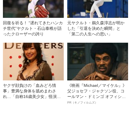
回復を祈る！ “遅れてきたハンカ
元ヤクルト・鵜久森淳志が明か
チ世代”ヤクルト・石山泰稚が語
した「引退を決めた瞬間」と
ったクローザーの誇り
「第二の人生への思い」
ヤクザ顔負けの「血みどろ情
《映画『Michael／マイケル』》
事」豊満な身体を舐めまわさ
父ジョセフ・ジャクソン役、コ
れ…「自称16歳美少女」怪演
ールマン・ドミンゴ オフィシャ
中、かたせ梨乃（69）の美しす
ルインタビュー“観客を魅了した
PR（キノフィルムズ）
ぎる“熟れ方”
名優、複雑な父親像への想いを
語る”《日本興収70億円突破》