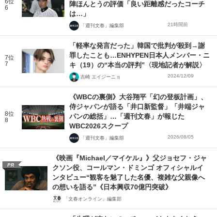
6位
陣ほんとうの評価「良い距離感だったコーチ
6
は…」
21時間前
「週刊文春」編集部
「軽率な発言だった」韓国で批判が殺到→謝
罪したことも…ENHYPEN日本人メンバー・ニ
7位
7
キ（19）の“本当の評判”〈現地記者が解説〉
2024/12/09
吉崎 エイジーニョ
《WBCの裏側》大谷翔平「幻の登板計画」、
侍ジャパンが語る「井口新監督」「井端ジャ
8位
パンの総括」…「週刊文春」が報じた
8
WBC2026スクープ
2026/08/05
「週刊文春」編集部
《映画『Michael／マイケル』》父ジョセフ・ジャ
PR
クソン役、コールマン・ドミンゴ オフィシャルイ
ンタビュー“観客を魅了した名優、複雑な父親像へ
の想いを語る”《日本興収70億円突破》
「文春オンライン」編集部