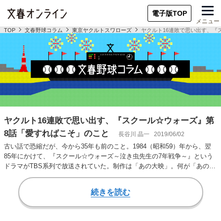
電子版TOP
メニュー
TOP
文春野球コラム
東京ヤクルトスワローズ
ヤクルト16連敗で思い出す、『
ヤクルト16連敗で思い出す、『スクール☆ウォーズ』第
8話「愛すればこそ」のこと
長谷川 晶一
2019/06/02
古い話で恐縮だが、今から35年も前のこと。1984（昭和59）年から、翌
85年にかけて、『スクール☆ウォーズ～泣き虫先生の7年戦争～』という
ドラマがTBS系列で放送されていた。制作は「あの大映」。何が「あの」
なのか…
続きを読む