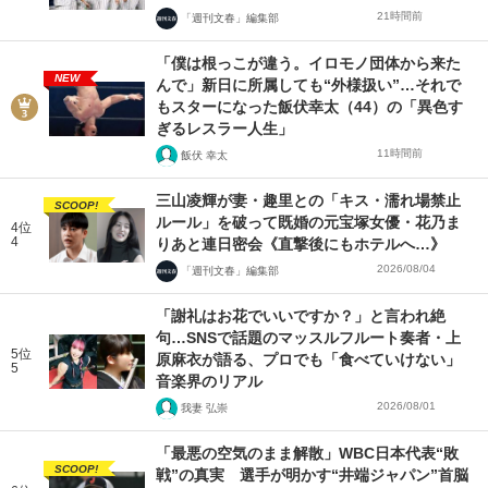
21時間前
「週刊文春」編集部
「僕は根っこが違う。イロモノ団体から来た
NEW
んで」新日に所属しても“外様扱い”…それで
もスターになった飯伏幸太（44）の「異色す
ぎるレスラー人生」
11時間前
飯伏 幸太
三山凌輝が妻・趣里との「キス・濡れ場禁止
SCOOP!
ルール」を破って既婚の元宝塚女優・花乃ま
4位
4
りあと連日密会《直撃後にもホテルへ…》
2026/08/04
「週刊文春」編集部
「謝礼はお花でいいですか？」と言われ絶
句…SNSで話題のマッスルフルート奏者・上
5位
原麻衣が語る、プロでも「食べていけない」
5
音楽界のリアル
2026/08/01
我妻 弘崇
「最悪の空気のまま解散」WBC日本代表“敗
SCOOP!
戦”の真実 選手が明かす“井端ジャパン”首脳