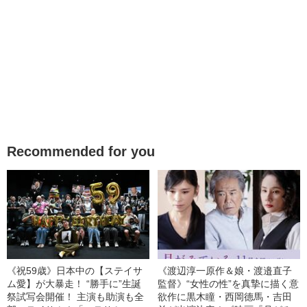
Recommended for you
《祝59歳》日本中の【ステイサ
《渡辺淳一原作＆娘・渡邉直子
ム愛】が大暴走！ “勝手に”生誕
監督》“女性の性”を真摯に描く意
祭試写会開催！ 主演も助演も全
欲作に黒木瞳・西岡德馬・吉田