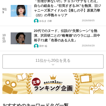
「生理が来ないの」チョコバナナをくわえ、
自らの経血を…“狂気すぎるJK”を熱演、旧ジ
9位
ャニーズ系アイドルの【推しの子】原菜乃華
9
（22）の早熟キャリア
2026/08/05
ゆるま 小林
20代でのヌード、伝説の“失禁シーン”を熱
10
演、沢田研二との“略奪婚”のウラには…田中
位
裕子71歳「色香のある人生」
10
2026/04/29
田中 稲
11位から20位を見る
おすすめのキーワードタグ一覧