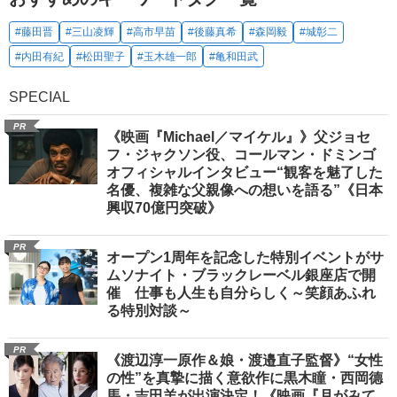
#藤田晋
#三山凌輝
#高市早苗
#後藤真希
#森岡毅
#城彰二
#内田有紀
#松田聖子
#玉木雄一郎
#亀和田武
SPECIAL
PR
《映画『Michael／マイケル』》父ジョセ
フ・ジャクソン役、コールマン・ドミンゴ
オフィシャルインタビュー“観客を魅了した
名優、複雑な父親像への想いを語る”《日本
興収70億円突破》
PR
オープン1周年を記念した特別イベントがサ
ムソナイト・ブラックレーベル銀座店で開
催 仕事も人生も自分らしく～笑顔あふれ
る特別対談～
PR
《渡辺淳一原作＆娘・渡邉直子監督》“女性
の性”を真摯に描く意欲作に黒木瞳・西岡德
馬・吉田羊が出演決定！《映画『月がみて