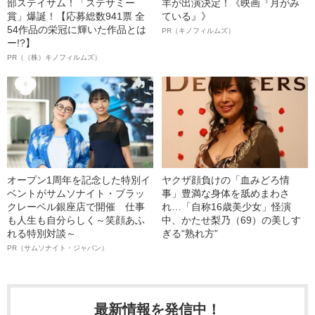
部ステイサム！「ステサミー
羊が出演決定！《映画『月がみ
賞」爆誕！【応募総数941票 全
ている』》
54作品の栄冠に輝いた作品とは
PR（キノフィルムズ）
ー!?】
PR（（株）キノフィルムズ）
オープン1周年を記念した特別イ
ヤクザ顔負けの「血みどろ情
ベントがサムソナイト・ブラッ
事」豊満な身体を舐めまわさ
クレーベル銀座店で開催 仕事
れ…「自称16歳美少女」怪演
も人生も自分らしく～笑顔あふ
中、かたせ梨乃（69）の美しす
れる特別対談～
ぎる“熟れ方”
PR（サムソナイト・ジャパン）
最新情報を発信中！