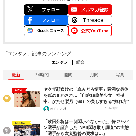
フォロー
メルマガ登録
フォロー
公式YouTube
Googleニュース
「エンタメ」記事のランキング
エンタメ
総合
最新
24時間
週間
月間
写真
ヤクザ顔負けの「血みどろ情事」豊満な身体
NEW
を舐めまわされ…「自称16歳美少女」怪演
中、かたせ梨乃（69）の美しすぎる“熟れ方”
18時間前
ゆるま 小林
「敗因分析は一切聞かれなかった」侍ジャパ
SCOOP!
ン選手が証言した“NPB聞き取り調査”の実態
「選手から次期監督の要求は…」