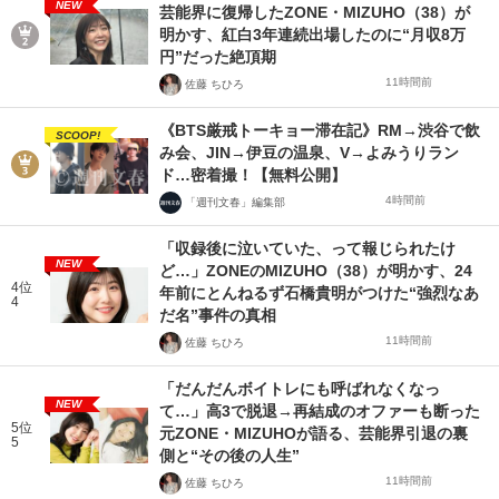
NEW
芸能界に復帰したZONE・MIZUHO（38）が
明かす、紅白3年連続出場したのに“月収8万
円”だった絶頂期
11時間前
佐藤 ちひろ
《BTS厳戒トーキョー滞在記》RM→渋谷で飲
SCOOP!
み会、JIN→伊豆の温泉、V→よみうりラン
ド…密着撮！【無料公開】
4時間前
「週刊文春」編集部
「収録後に泣いていた、って報じられたけ
NEW
ど…」ZONEのMIZUHO（38）が明かす、24
4位
年前にとんねるず石橋貴明がつけた“強烈なあ
4
だ名”事件の真相
11時間前
佐藤 ちひろ
「だんだんボイトレにも呼ばれなくなっ
NEW
て…」高3で脱退→再結成のオファーも断った
5位
元ZONE・MIZUHOが語る、芸能界引退の裏
5
側と“その後の人生”
11時間前
佐藤 ちひろ