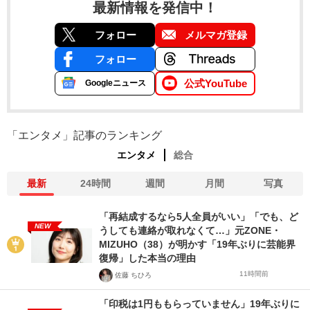
最新情報を発信中！
フォロー
メルマガ登録
フォロー
公式YouTube
Googleニュース
「エンタメ」記事のランキング
エンタメ
総合
最新
24時間
週間
月間
写真
「再結成するなら5人全員がいい」「でも、ど
NEW
うしても連絡が取れなくて…」元ZONE・
MIZUHO（38）が明かす「19年ぶりに芸能界
復帰」した本当の理由
11時間前
佐藤 ちひろ
「印税は1円ももらっていません」19年ぶりに