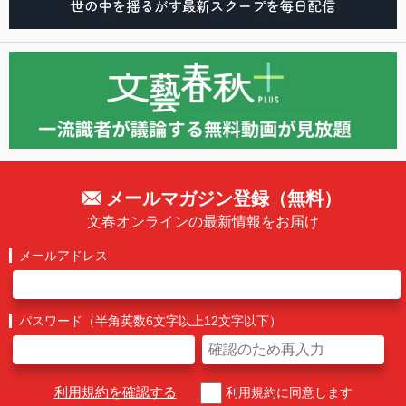
メールマガジン登録（無料）
文春オンラインの最新情報をお届け
メールアドレス
パスワード（半角英数6文字以上12文字以下）
利用規約を確認する
利用規約に同意します