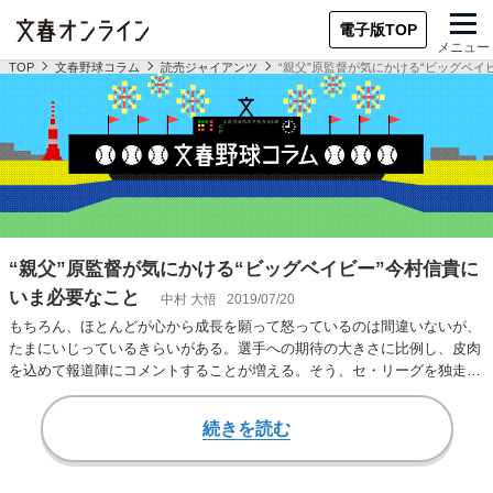
電子版TOP
メニュー
TOP
文春野球コラム
読売ジャイアンツ
“親父”原監督が気にかける“ビッグベイ
“親父”原監督が気にかける“ビッグベイビー”今村信貴に
いま必要なこと
中村 大悟
2019/07/20
もちろん、ほとんどが心から成長を願って怒っているのは間違いないが、
たまにいじっているきらいがある。選手への期待の大きさに比例し、皮肉
を込めて報道陣にコメントすることが増える。そう、セ・リーグを独走す
る原監督の心配の…
続きを読む