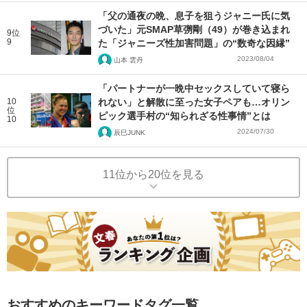
「父の通夜の晩、息子を狙うジャニー氏に気
づいた」元SMAP草彅剛（49）が巻き込まれ
9位
9
た「ジャニーズ性加害問題」の“数奇な因縁”
2023/08/04
山本 雲丹
「パートナーが一晩中セックスしていて寝ら
10
れない」と解散に至った女子ペアも…オリン
位
ピック選手村の“知られざる性事情”とは
10
2024/07/30
辰巳JUNK
11位から20位を見る
おすすめのキーワードタグ一覧