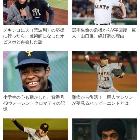
メキシコに夫（荒波翔）の応援
選手生命の危機からV字回復 巨
に行ったら、魔術師になったオ
人・山口俊、絶好調の理由
ビスポと再会した話
小学生の心も動かした、背番号
難病から復活！ 巨人マシソン
49ウォーレン・クロマティの記
が夢見るハッピーエンドとは
憶