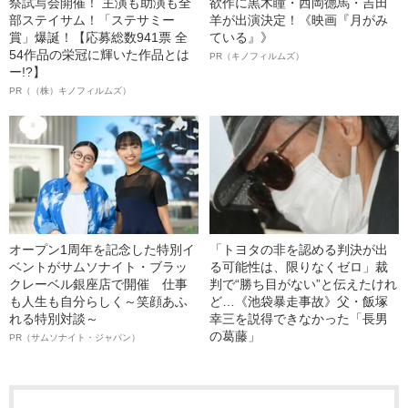
祭試写会開催！ 主演も助演も全
欲作に黒木瞳・西岡德馬・吉田
部ステイサム！「ステサミー
羊が出演決定！《映画『月がみ
賞」爆誕！【応募総数941票 全
ている』》
54作品の栄冠に輝いた作品とは
PR（キノフィルムズ）
ー!?】
PR（（株）キノフィルムズ）
オープン1周年を記念した特別イ
「トヨタの非を認める判決が出
ベントがサムソナイト・ブラッ
る可能性は、限りなくゼロ」裁
クレーベル銀座店で開催 仕事
判で“勝ち目がない”と伝えたけれ
も人生も自分らしく～笑顔あふ
ど…《池袋暴走事故》父・飯塚
れる特別対談～
幸三を説得できなかった「長男
の葛藤」
PR（サムソナイト・ジャパン）