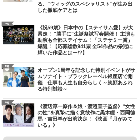
る、“ウィッグのスペシャリスト”が生み出
した徹底ケアとは
PR
《祝59歳》日本中の【ステイサム愛】が大
暴走！ “勝手に”生誕祭試写会開催！ 主演も
助演も全部ステイサム！「ステサミー賞」
爆誕！【応募総数941票 全54作品の栄冠に
輝いた作品とはー!?】
PR
オープン1周年を記念した特別イベントがサ
ムソナイト・ブラックレーベル銀座店で開
催 仕事も人生も自分らしく～笑顔あふれ
る特別対談～
PR
《渡辺淳一原作＆娘・渡邉直子監督》“女性
の性”を真摯に描く意欲作に黒木瞳・西岡德
馬・吉田羊が出演決定！《映画『月がみて
いる』》