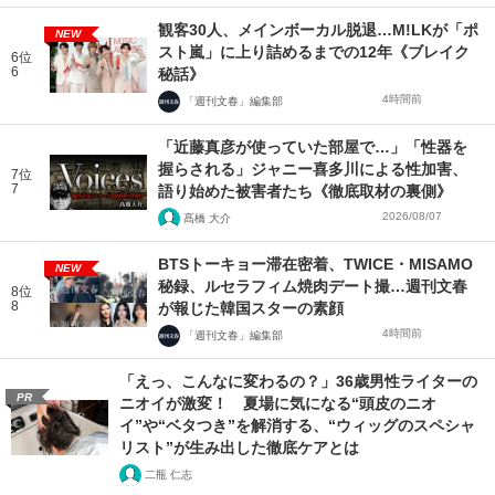
観客30人、メインボーカル脱退…M!LKが「ポ
NEW
スト嵐」に上り詰めるまでの12年《ブレイク
6位
6
秘話》
4時間前
「週刊文春」編集部
「近藤真彦が使っていた部屋で…」「性器を
握らされる」ジャニー喜多川による性加害、
7位
7
語り始めた被害者たち《徹底取材の裏側》
2026/08/07
髙橋 大介
BTSトーキョー滞在密着、TWICE・MISAMO
NEW
秘録、ルセラフィム焼肉デート撮…週刊文春
8位
8
が報じた韓国スターの素顔
4時間前
「週刊文春」編集部
「えっ、こんなに変わるの？」36歳男性ライターの
PR
ニオイが激変！ 夏場に気になる“頭皮のニオ
イ”や“ベタつき”を解消する、“ウィッグのスペシャ
リスト”が生み出した徹底ケアとは
二瓶 仁志