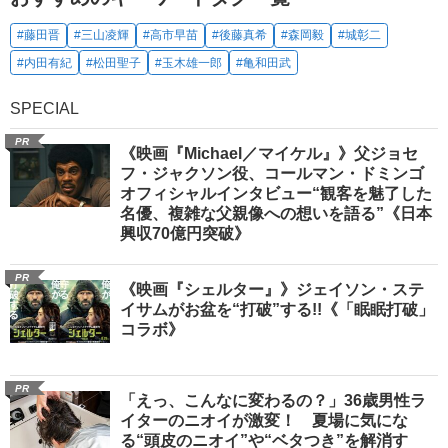
#藤田晋
#三山凌輝
#高市早苗
#後藤真希
#森岡毅
#城彰二
#内田有紀
#松田聖子
#玉木雄一郎
#亀和田武
SPECIAL
PR
《映画『Michael／マイケル』》父ジョセ
フ・ジャクソン役、コールマン・ドミンゴ
オフィシャルインタビュー“観客を魅了した
名優、複雑な父親像への想いを語る”《日本
興収70億円突破》
PR
《映画『シェルター』》ジェイソン・ステ
イサムがお盆を“打破”する!!《「眠眠打破」
コラボ》
PR
「えっ、こんなに変わるの？」36歳男性ラ
イターのニオイが激変！ 夏場に気にな
る“頭皮のニオイ”や“ベタつき”を解消す