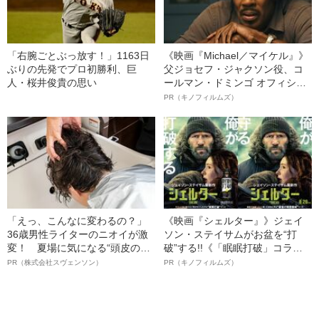
「右腕ごとぶっ放す！」1163日
《映画『Michael／マイケル』》
ぶりの先発でプロ初勝利、巨
父ジョセフ・ジャクソン役、コ
人・桜井俊貴の思い
ールマン・ドミンゴ オフィシャ
ルインタビュー“観客を魅了した
PR（キノフィルムズ）
名優、複雑な父親像への想いを
語る”《日本興収70億円突破》
「えっ、こんなに変わるの？」
《映画『シェルター』》ジェイ
36歳男性ライターのニオイが激
ソン・ステイサムがお盆を“打
変！ 夏場に気になる“頭皮のニ
破”する!!《「眠眠打破」コラ
オイ”や“ベタつき”を解消す
ボ》
PR（株式会社スヴェンソン）
PR（キノフィルムズ）
る、“ウィッグのスペシャリス
ト”が生み出した徹底ケアとは