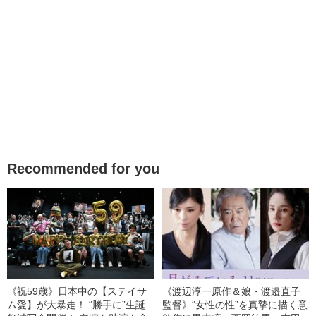
Recommended for you
《祝59歳》日本中の【ステイサ
《渡辺淳一原作＆娘・渡邉直子
ム愛】が大暴走！ “勝手に”生誕
監督》“女性の性”を真摯に描く意