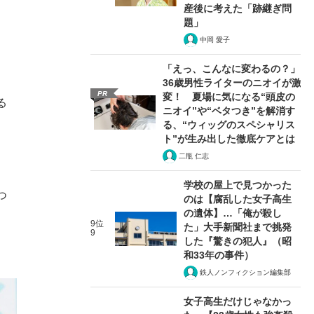
産後に考えた「跡継ぎ問
題」
中岡 愛子
「えっ、こんなに変わるの？」
36歳男性ライターのニオイが激
PR
変！ 夏場に気になる“頭皮の
る
ニオイ”や“ベタつき”を解消す
る、“ウィッグのスペシャリス
ト”が生み出した徹底ケアとは
二瓶 仁志
学校の屋上で見つかった
つ
のは【腐乱した女子高生
の遺体】…「俺が殺し
9位
た」大手新聞社まで挑発
9
した『驚きの犯人』（昭
和33年の事件）
鉄人ノンフィクション編集部
女子高生だけじゃなかっ