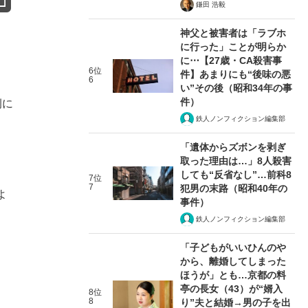
鎌田 浩毅
神父と被害者は「ラブホ
に行った」ことが明らか
に⋯【27歳・CA殺害事
6位
件】あまりにも“後味の悪
6
い”その後（昭和34年の事
件）
例に
鉄人ノンフィクション編集部
「遺体からズボンを剥ぎ
取った理由は…」8人殺害
しても“反省なし”…前科8
7位
7
犯男の末路（昭和40年の
よ
事件）
鉄人ノンフィクション編集部
「子どもがいいひんのや
から、離婚してしまった
ほうが」とも…京都の料
亭の長女（43）が“婿入
8位
8
り”夫と結婚→男の子を出