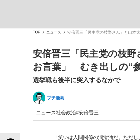
TOP
ニュース
安倍晋三「民主党の枝野さん」と山本太
安倍晋三「民主党の枝野
「敗因分析は一切聞かれなかった」侍ジャパン選
キングの誕生を、目撃せよ。
お言葉」 むき出しの“参
選挙戦も後半に突入するなかで
プチ鹿島
the Style
ニュース
社会
政治
#安倍晋三
「目標達成できなかったからと言って…」サッ
「笑いは人間関係の潤滑油だ。ただし