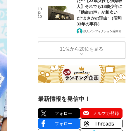
た⋯【23歳女性も強姦殺
人】それでも18歳少年に
10
「助命の声」が相次い
位
10
だ“まさかの理由”（昭和
33年の事件）
鉄人ノンフィクション編集部
11位から20位を見る
最新情報を発信中！
フォロー
メルマガ登録
フォロー