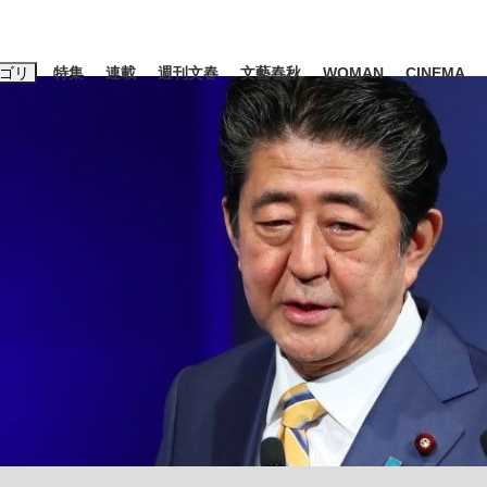
ゴリ
特集
連載
週刊文春
文藝春秋
WOMAN
CINEMA
キーワード入力
ス
エンタメ
ライフ
ビジネス
ーワードタグ一覧
山凌輝
#高市早苗
#後藤真希
#森岡毅
#城彰二
#内田有紀
観る将棋、読
#亀和田武
て明かした日本代表監督に...
「最悪の空気のまま解散」W