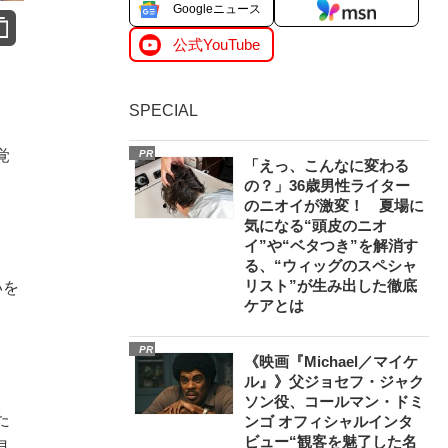
Googleニュース
公式YouTube
SPECIAL
覚
PR
「えっ、こんなに変わる
の？」36歳男性ライター
のニオイが激変！ 夏場に
気になる“頭皮のニオ
イ”や“ベタつき”を解消す
る、“ウィッグのスペシャ
リスト”が生み出した徹底
いを
ケアとは
PR
《映画『Michael／マイケ
ル』》父ジョセフ・ジャク
ソン役、コールマン・ドミ
た
ンゴ オフィシャルインタ
ビュー“観客を魅了した名
見