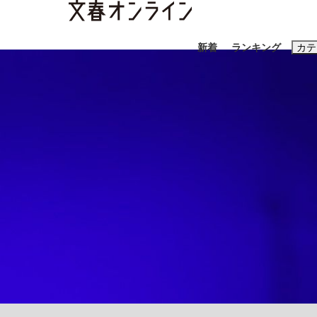
新着
ランキング
カテ
スクープ
ニュー
おすすめのキ
#藤田晋
#三
#玉木雄一郎
「90%は失敗する。でも…」本田圭佑が初め
終戦から81年