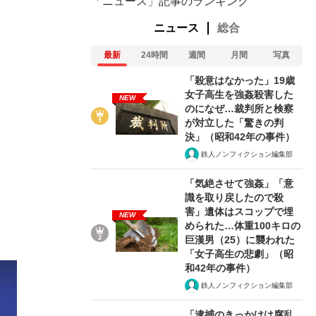
「ニュース」記事のランキング
ニュース
総合
最新
24時間
週間
月間
写真
「殺意はなかった」19歳
女子高生を強姦殺害した
NEW
のになぜ…裁判所と検察
が対立した「驚きの判
決」（昭和42年の事件）
鉄人ノンフィクション編集部
「気絶させて強姦」「意
識を取り戻したので殺
害」遺体はスコップで埋
NEW
められた…体重100キロの
巨漢男（25）に襲われた
「女子高生の悲劇」（昭
和42年の事件）
鉄人ノンフィクション編集部
「逮捕のきっかけは腐乱