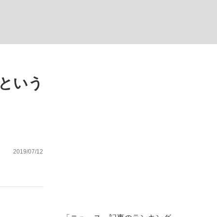
ない資産運用のすべて
という
が悲しい」『北の国から』倉本聰氏（91...
2019/07/12