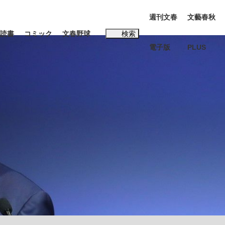
週刊文春
文藝春秋
読書
コミック
文春野球
検索
電子版
PLUS
インタビュー
読書
#松田聖子
む将棋
BC日本代表“敗戦”の真実 選手が明かす...