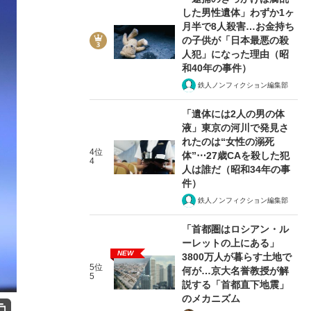
した男性遺体」わずか1ヶ
月半で8人殺害…お金持ち
の子供が「日本最悪の殺
人犯」になった理由（昭
和40年の事件）
鉄人ノンフィクション編集部
「遺体には2人の男の体
液」東京の河川で発見さ
れたのは“女性の溺死
4位
体”⋯27歳CAを殺した犯
4
人は誰だ（昭和34年の事
件）
鉄人ノンフィクション編集部
「首都圏はロシアン・ル
ーレットの上にある」
NEW
3800万人が暮らす土地で
5位
何が…京大名誉教授が解
5
説する「首都直下地震」
のメカニズム