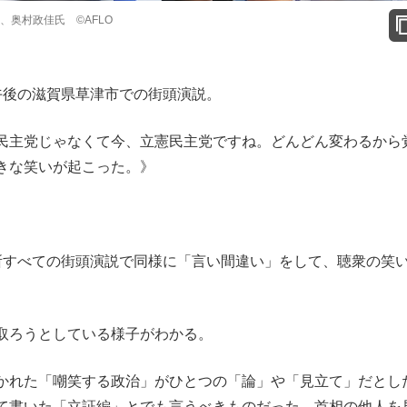
、奥村政佳氏 ©AFLO
後の滋賀県草津市での街頭演説。
民主党じゃなくて今、立憲民主党ですね。どんどん変わるから
きな笑いが起こった。》
所すべての街頭演説で同様に「言い間違い」をして、聴衆の笑
取ろうとしている様子がわかる。
かれた「嘲笑する政治」がひとつの「論」や「見立て」だとし
て書いた「立証編」とでも言うべきものだった。首相の他人を