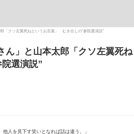
いまさら聞け
郎「クソ左翼死ねというお言葉」 むき出しの“参院選演説”
さん」と山本太郎「クソ左翼死ね
手が証言した“NPB聞...
「クマが悪者扱いされているの
院選演説”
もっと見る
カー日本代表・森保一監督...
、他人を見下す笑いとなれば話は違う。」