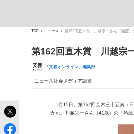
TOP
ニュース
第162回直木賞 川越宗一さん『熱源
第162回直木賞 川越
「敗因分析は一切聞かれなかった」侍ジャパン選
キングの誕生を、目撃せよ。
「文春オンライン」編集部
ニュース
社会
メディア
読書
the Style
1月15日、第162回直木三十五賞
かれ、川越宗一さん（41歳）の『熱
「目標達成できなかったからと言って…」サッ