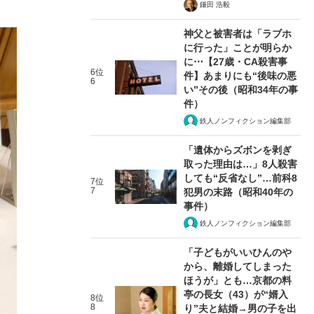
鎌田 浩毅
神父と被害者は「ラブホ
に行った」ことが明らか
に⋯【27歳・CA殺害事
6位
件】あまりにも“後味の悪
6
い”その後（昭和34年の事
件）
鉄人ノンフィクション編集部
「遺体からズボンを剥ぎ
取った理由は…」8人殺害
しても“反省なし”…前科8
7位
7
犯男の末路（昭和40年の
事件）
鉄人ノンフィクション編集部
「子どもがいいひんのや
から、離婚してしまった
ほうが」とも…京都の料
亭の長女（43）が“婿入
8位
8
り”夫と結婚→男の子を出