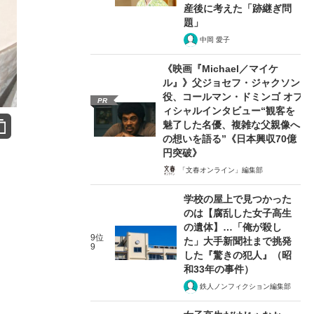
産後に考えた「跡継ぎ問
題」
中岡 愛子
《映画『Michael／マイケ
ル』》父ジョセフ・ジャクソン
役、コールマン・ドミンゴ オフ
PR
ィシャルインタビュー“観客を
魅了した名優、複雑な父親像へ
の想いを語る”《日本興収70億
円突破》
「文春オンライン」編集部
学校の屋上で見つかった
のは【腐乱した女子高生
の遺体】…「俺が殺し
9位
た」大手新聞社まで挑発
9
した『驚きの犯人』（昭
和33年の事件）
鉄人ノンフィクション編集部