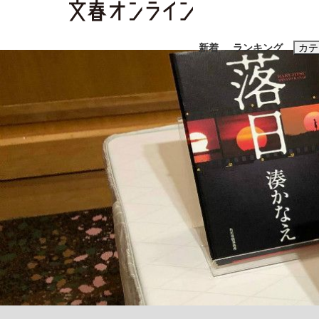
新着
ランキング
カテ
スクープ
ニュー
おすすめのキ
#藤田晋
#三
#玉木雄一郎
「90%は失敗する。でも…」本田圭佑が初め
終戦から81年