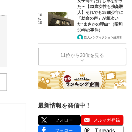
女子高生だけじゃなかっ
た⋯【23歳女性も強姦殺
人】それでも18歳少年に
10
「助命の声」が相次い
位
10
だ“まさかの理由”（昭和
33年の事件）
鉄人ノンフィクション編集部
11位から20位を見る
最新情報を発信中！
フォロー
メルマガ登録
フォロー