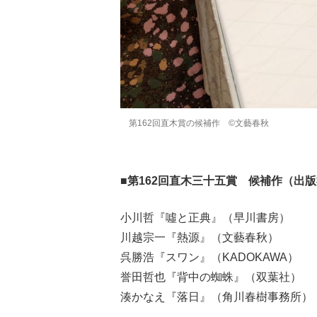
第162回直木賞の候補作 ©文藝春秋
■第162回直木三十五賞 候補作（出
小川哲『噓と正典』（早川書房）
川越宗一『熱源』（文藝春秋）
呉勝浩『スワン』（KADOKAWA）
誉田哲也『背中の蜘蛛』（双葉社）
湊かなえ『落日』（角川春樹事務所）