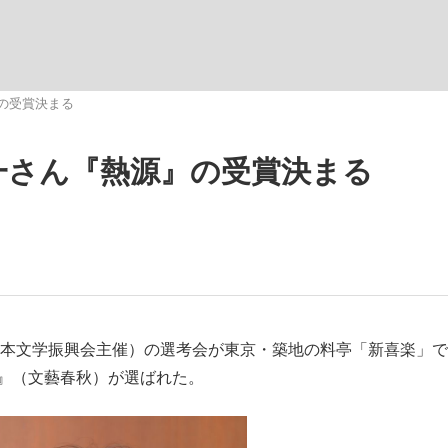
いまさら聞け
』の受賞決まる
宗一さん『熱源』の受賞決まる
手が証言した“NPB聞...
「クマが悪者扱いされているの
（日本文学振興会主催）の選考会が東京・築地の料亭「新喜楽」
源』（文藝春秋）が選ばれた。
もっと見る
カー日本代表・森保一監督...