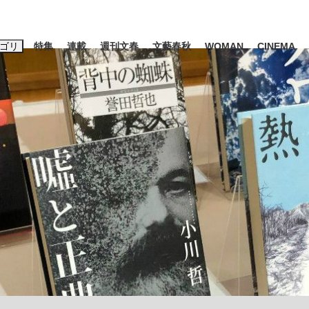
ゴリ
特集
連載
週刊文春
文藝春秋
WOMAN
CINEMA
キーワード入力
ス
エンタメ
ライフ
ビジネス
ーワードタグ一覧
山凌輝
#高市早苗
#後藤真希
#森岡毅
#城彰二
#内田有紀
観る将棋、読
#亀和田武
て明かした日本代表監督に...
「最悪の空気のまま解散」W