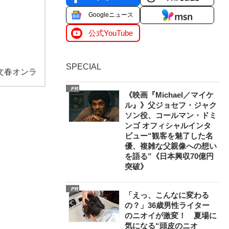
Googleニュース
公式YouTube
SPECIAL
文春オンラ
PR
《映画『Michael／マイケ
ル』》父ジョセフ・ジャク
ソン役、コールマン・ドミ
ンゴ オフィシャルインタ
ビュー“観客を魅了した名
優、複雑な父親像への想い
を語る”《日本興収70億円
突破》
PR
「えっ、こんなに変わる
の？」36歳男性ライター
のニオイが激変！ 夏場に
気になる“頭皮のニオ