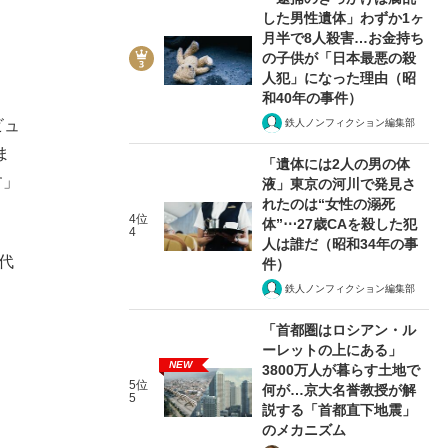
した男性遺体」わずか1ヶ
月半で8人殺害…お金持ち
の子供が「日本最悪の殺
人犯」になった理由（昭
和40年の事件）
鉄人ノンフィクション編集部
ビュ
ま
「遺体には2人の男の体
す」
液」東京の河川で発見さ
れたのは“女性の溺死
4位
体”⋯27歳CAを殺した犯
4
人は誰だ（昭和34年の事
代
件）
鉄人ノンフィクション編集部
「首都圏はロシアン・ル
ーレットの上にある」
NEW
3800万人が暮らす土地で
5位
何が…京大名誉教授が解
5
説する「首都直下地震」
のメカニズム