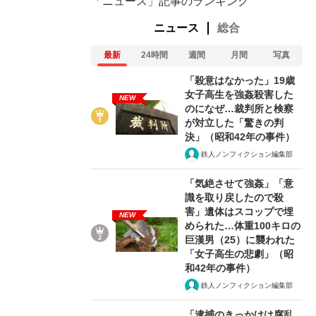
「ニュース」記事のランキング
ニュース
総合
最新
24時間
週間
月間
写真
「殺意はなかった」19歳
女子高生を強姦殺害した
NEW
のになぜ…裁判所と検察
が対立した「驚きの判
決」（昭和42年の事件）
鉄人ノンフィクション編集部
「気絶させて強姦」「意
識を取り戻したので殺
害」遺体はスコップで埋
NEW
められた…体重100キロの
巨漢男（25）に襲われた
「女子高生の悲劇」（昭
和42年の事件）
鉄人ノンフィクション編集部
「逮捕のきっかけは腐乱