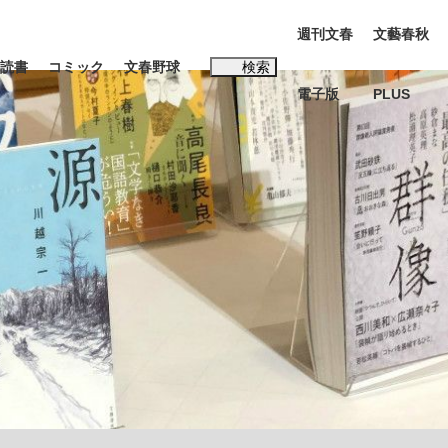
週刊文春
文藝春秋
読書
コミック
文春野球
検索
電子版
PLUS
インタビュー
読書
#松田聖子
む将棋
BC日本代表“敗戦”の真実 選手が明かす...