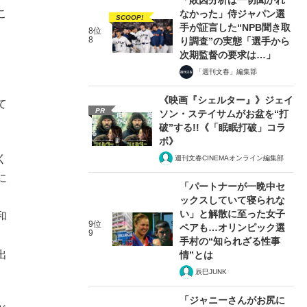
こ
なかった」侍ジャパン選
SCOOP!
手が証言した“NPB聞き取
8位
8
り調査”の実態「選手から
次期監督の要求は…」
「週刊文春」編集部
《映画『シェルター』》ジェイ
て
PR
ソン・ステイサムがお盆を“打
破”する!!《「眠眠打破」コラ
ボ》
く
週刊文春CINEMAオンライン編集部
に
「パートナーが一晩中セ
ックスしていて寝られな
い」と解散に至った女子
和
9位
ペアも…オリンピック選
9
手村の“知られざる性事
出
情”とは
辰巳JUNK
「ジャニーさんがお尻に