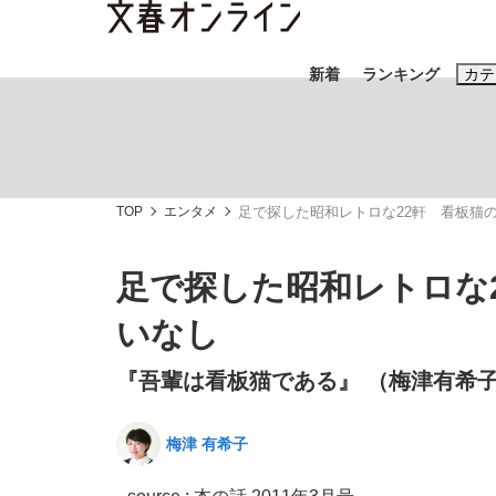
新着
ランキング
カテ
スクープ
ニュー
TOP
エンタメ
足で探した昭和レトロな22軒 看板猫
おすすめのキ
#藤田晋
#三
足で探した昭和レトロな
#玉木雄一郎
いなし
『吾輩は看板猫である』 （梅津有希子
「90%は失敗する。でも…」本田圭佑が初め
終戦から81年
梅津 有希子