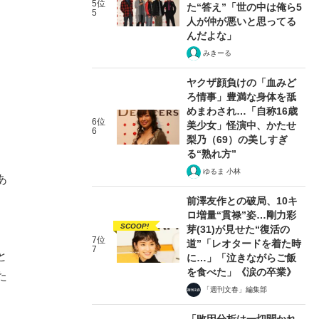
5位
た“答え”「世の中は俺ら5
5
人が仲が悪いと思ってる
んだよな」
みきーる
ヤクザ顔負けの「血みど
ろ情事」豊満な身体を舐
めまわされ…「自称16歳
6位
美少女」怪演中、かたせ
6
梨乃（69）の美しすぎ
る“熟れ方”
ゆるま 小林
あ
前澤友作との破局、10キ
ロ増量“貫禄”姿…剛力彩
SCOOP!
芽(31)が見せた“復活の
7位
道”「レオタードを着た時
7
と
に…」「泣きながらご飯
を食べた」《涙の卒業》
た
「週刊文春」編集部
「敗因分析は一切聞かれ