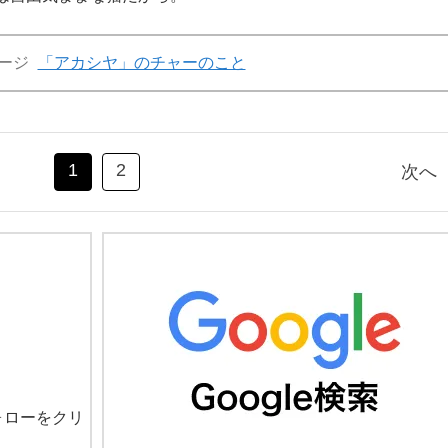
ージ
「アカシヤ」のチャーのこと
1
2
次へ
ォローをクリ