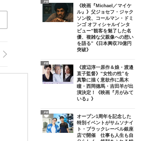
PR
《映画『Michael／マイケ
ル』》父ジョセフ・ジャク
ソン役、コールマン・ドミ
ンゴ オフィシャルインタ
ビュー“観客を魅了した名
優、複雑な父親像への想い
を語る”《日本興収70億円
突破》
PR
《渡辺淳一原作＆娘・渡邉
直子監督》“女性の性”を
真摯に描く意欲作に黒木
瞳・西岡德馬・吉田羊が出
演決定！《映画『月がみて
いる』》
PR
オープン1周年を記念した
特別イベントがサムソナイ
ト・ブラックレーベル銀座
店で開催 仕事も人生も自