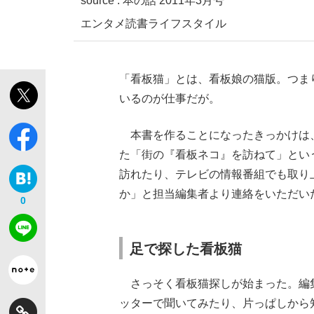
source : 本の話 2011年3月号
エンタメ
読書
ライフスタイル
「看板猫」とは、看板娘の猫版。つま
いるのが仕事だが。
「敗因分析は一切聞かれなかった」侍ジャパン選
キングの誕生を、目撃せよ。
本書を作ることになったきっかけは、女性誌
た「街の『看板ネコ』を訪ねて」とい
訪れたり、テレビの情報番組でも取り
か」と担当編集者より連絡をいただい
0
the Style
足で探した看板猫
さっそく看板猫探しが始まった。編
「目標達成できなかったからと言って…」サッ
ッターで聞いてみたり、片っぱしから