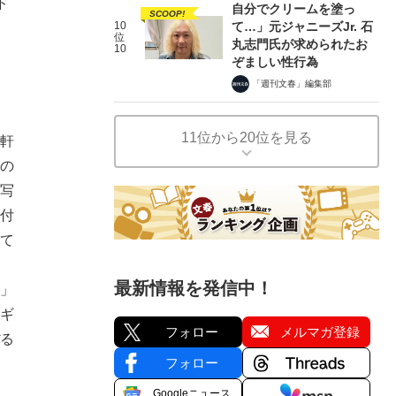
ド
自分でクリームを塗っ
SCOOP!
10
て…」元ジャニーズJr. 石
位
丸志門氏が求められたお
10
ぞましい性行為
「週刊文春」編集部
11位から20位を見る
軒
の
写
付
て
最新情報を発信中！
」
ギ
フォロー
メルマガ登録
る
フォロー
Googleニュース