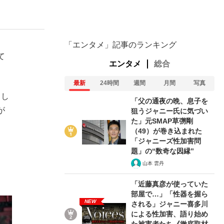
ない資産運用のすべて
「エンタメ」記事のランキング
て
エンタメ
総合
最新
24時間
週間
月間
写真
が悲しい」『北の国から』倉本聰氏（91...
当し
「父の通夜の晩、息子を
が
狙うジャニー氏に気づい
た」元SMAP草彅剛
（49）が巻き込まれた
「ジャニーズ性加害問
題」の“数奇な因縁”
山本 雲丹
「近藤真彦が使っていた
部屋で…」「性器を握ら
NEW
される」ジャニー喜多川
による性加害、語り始め
た被害者たち《徹底取材