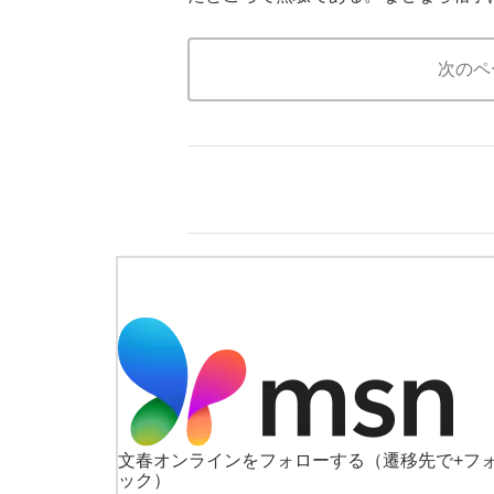
次のペ
文春オンラインをフォローする
（遷移先で+フ
ック）