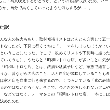
らに「写真映えするかどうか」というのも譲れないため、ハー
うか、自分で高くしていったような気もするが……。
た訳
んな人の協力もあり、取材候補リストはどんどん充実して五十
もなったが、下見に行くうちに「テーマをしぼったほうがよい
ということになった。そこで、改めてリストや下見時に撮った
ていくうちに、やたらと「昭和レトロな店」が多いことに気が
「昭和レトロな店」とは、銭湯や駄菓子店など、家族で経営し
うな、昔ながらの店のこと。店と自宅が隣接していることも多
は家と店を自由に行き来するので、くつろいでいる「素の表情
るのではないだろうか。そこで、今どきのおしゃれなカフェや
ーなどではなく、テーマをこの「昭和レトロな店」一本にしぼ
決めたのだ。