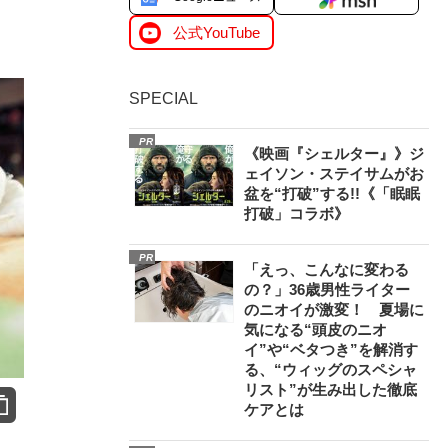
公式YouTube
SPECIAL
PR
《映画『シェルター』》ジ
ェイソン・ステイサムがお
盆を“打破”する!!《「眠眠
打破」コラボ》
PR
「えっ、こんなに変わる
の？」36歳男性ライター
のニオイが激変！ 夏場に
気になる“頭皮のニオ
イ”や“ベタつき”を解消す
る、“ウィッグのスペシャ
リスト”が生み出した徹底
ケアとは