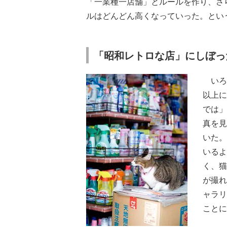
「一業種一店舗」とルールを作り、さ
ルはどんどん高くなっていった。とい
「昭和レトロな店」にしぼっ
いろ
以上に
では」
真を見
いた。
いるよ
く、猫
が撮れ
ャラリ
ことに