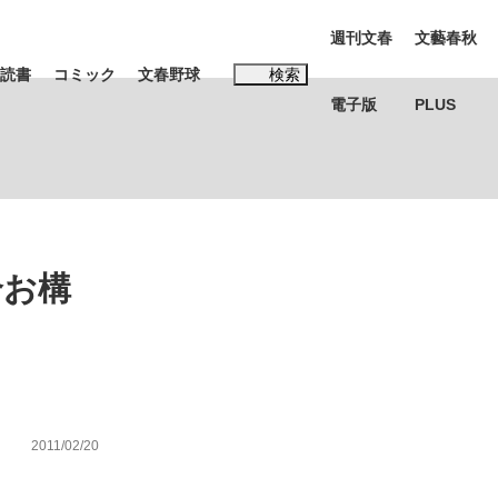
週刊文春
文藝春秋
読書
コミック
文春野球
検索
電子版
PLUS
インタビュー
読書
#松田聖子
合お構
む将棋
BC日本代表“敗戦”の真実 選手が明かす...
2011/02/20