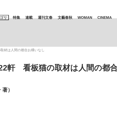
ゴリ
特集
連載
週刊文春
文藝春秋
WOMAN
CINEMA
キーワード入力
ス
エンタメ
ライフ
ビジネス
の取材は人間の都合お構いなし
ーワードタグ一覧
山凌輝
#高市早苗
#後藤真希
#森岡毅
#城彰二
#内田有紀
22軒 看板猫の取材は人間の都
観る将棋、読
#亀和田武
 著）
て明かした日本代表監督に...
「最悪の空気のまま解散」W