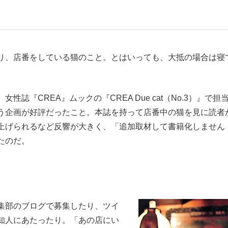
いまさら聞け
り、店番をしている猫のこと。とはいっても、大抵の場合は寝
手が証言した“NPB聞...
「クマが悪者扱いされているの
『CREA』ムックの『CREA Due cat（No.3）』で担
う企画が好評だったこと。本誌を持って店番中の猫を見に読者
上げられるなど反響が大きく、「追加取材して書籍化しません
たのだ。
もっと見る
集部のブログで募集したり、ツイ
カー日本代表・森保一監督...
知人にあたったり。「あの店にい