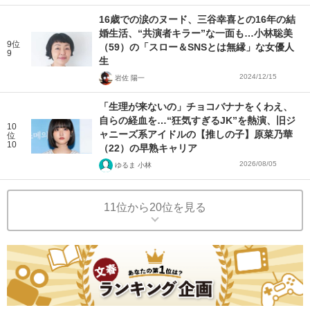
16歳での涙のヌード、三谷幸喜との16年の結
婚生活、“共演者キラー”な一面も…小林聡美
9位
（59）の「スロー＆SNSとは無縁」な女優人
9
生
2024/12/15
岩佐 陽一
「生理が来ないの」チョコバナナをくわえ、
自らの経血を…“狂気すぎるJK”を熱演、旧ジ
10
ャニーズ系アイドルの【推しの子】原菜乃華
位
10
（22）の早熟キャリア
2026/08/05
ゆるま 小林
11位から20位を見る