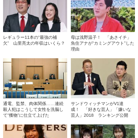
レギュラー11本の“最強の補
母は浅野温子！ 「あさイチ」
欠” 山里亮太の年収はいくら？
魚住アナが“カミングアウト”した
理由
通電、監禁、肉体関係……連続
サンドウィッチマンがV1達
殺人犯はこうして女性を洗脳し
成！ 「好きな芸人」「嫌いな
て“獲物”に仕立て上げた
芸人」2018 ランキング公開