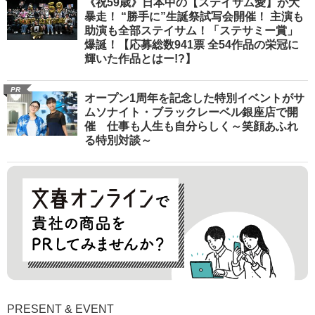
《祝59歳》日本中の【ステイサム愛】が大
暴走！ “勝手に”生誕祭試写会開催！ 主演も
助演も全部ステイサム！「ステサミー賞」
爆誕！【応募総数941票 全54作品の栄冠に
輝いた作品とはー!?】
PR
オープン1周年を記念した特別イベントがサ
ムソナイト・ブラックレーベル銀座店で開
催 仕事も人生も自分らしく～笑顔あふれ
る特別対談～
PRESENT & EVENT