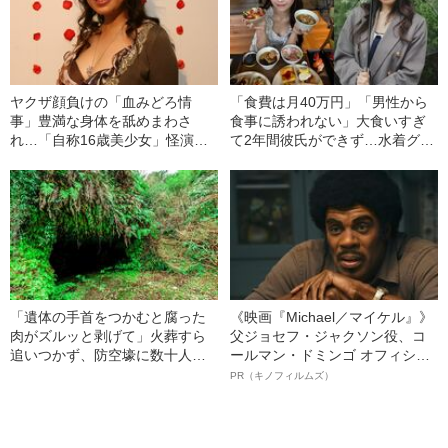
ヤクザ顔負けの「血みどろ情
「食費は月40万円」「男性から
事」豊満な身体を舐めまわさ
食事に誘われない」大食いすぎ
れ…「自称16歳美少女」怪演
て2年間彼氏ができず…水着グラ
中、かたせ梨乃（69）の美しす
ビアも話題の“可愛すぎる”大食い
ぎる“熟れ方”
女子（24）が語る、驚愕の食生
活
「遺体の手首をつかむと腐った
《映画『Michael／マイケル』》
肉がズルッと剥げて」火葬すら
父ジョセフ・ジャクソン役、コ
追いつかず、防空壕に数十人
ールマン・ドミンゴ オフィシャ
を“集団土葬”…この世の地獄を見
ルインタビュー“観客を魅了した
PR（キノフィルムズ）
た少年兵が明かした“過酷すぎる
名優、複雑な父親像への想いを
任務”とは
語る”《日本興収70億円突破》