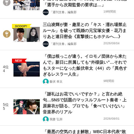
「選手から次期監督の要求は…」
19時間前
「週刊文春」編集部
三山凌輝が妻・趣里との「キス・濡れ場禁止
SCOOP!
ルール」を破って既婚の元宝塚女優・花乃ま
りあと連日密会《直撃後にもホテルへ…》
2026/08/04
「週刊文春」編集部
「僕は根っこが違う。イロモノ団体から来た
NEW
んで」新日に所属しても“外様扱い”…それで
4位
もスターになった飯伏幸太（44）の「異色す
4
ぎるレスラー人生」
9時間前
飯伏 幸太
「謝礼はお花でいいですか？」と言われ絶
句…SNSで話題のマッスルフルート奏者・上
5位
原麻衣が語る、プロでも「食べていけない」
5
音楽界のリアル
2026/08/01
我妻 弘崇
「最悪の空気のまま解散」WBC日本代表“敗