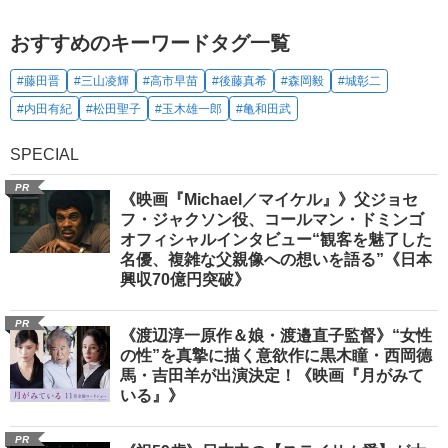
おすすめのキーワードタグ一覧
#藤田晋
#三山凌輝
#高市早苗
#後藤真希
#森岡毅
#城彰二
#内田有紀
#松田聖子
#玉木雄一郎
#亀和田武
SPECIAL
PR
《映画『Michael／マイケル』》父ジョセ
フ・ジャクソン役、コールマン・ドミンゴ
オフィシャルインタビュー“観客を魅了した
名優、複雑な父親像への想いを語る”《日本
興収70億円突破》
PR
《渡辺淳一原作＆娘・渡邉直子監督》“女性
の性”を真摯に描く意欲作に黒木瞳・西岡德
馬・吉田羊が出演決定！《映画『月がみて
いる』》
PR