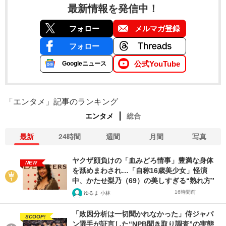
最新情報を発信中！
フォロー
メルマガ登録
フォロー
公式YouTube
Googleニュース
「エンタメ」記事のランキング
エンタメ
総合
最新
24時間
週間
月間
写真
ヤクザ顔負けの「血みどろ情事」豊満な身体
NEW
を舐めまわされ…「自称16歳美少女」怪演
中、かたせ梨乃（69）の美しすぎる“熟れ方”
16時間前
ゆるま 小林
「敗因分析は一切聞かれなかった」侍ジャパ
SCOOP!
ン選手が証言した“NPB聞き取り調査”の実態