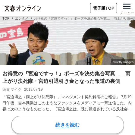
電子版TOP
メニュー
TOP
エンタメ
お得意の『宮迫ですっ！』ポーズを決め集合写真……雨上がり決死
お得意の『宮迫ですっ！』ポーズを決め集合写真……雨
上がり決死隊・宮迫引退引き金となった報道の裏側
須賀 マイク
2019/07/19
「宮迫博之（雨上がり決死隊）、マネジメント契約解消のご報告」 7月19
日午後、吉本興業はこのようなファックスをメディアに一斉送信した。内
容は次のようなものだった。〈宮迫博之は、既に報道されている反社会的
勢力の主催する…
続きを読む