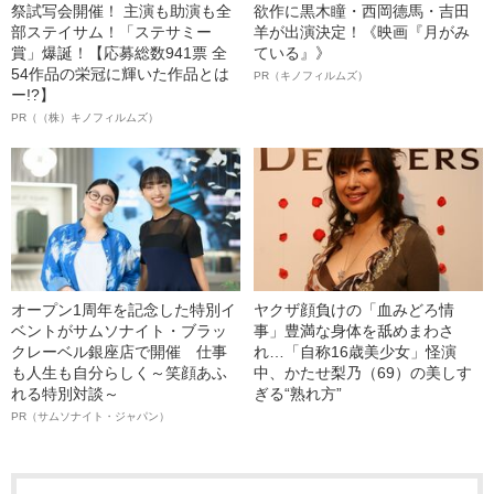
祭試写会開催！ 主演も助演も全
欲作に黒木瞳・西岡德馬・吉田
部ステイサム！「ステサミー
羊が出演決定！《映画『月がみ
賞」爆誕！【応募総数941票 全
ている』》
54作品の栄冠に輝いた作品とは
PR（キノフィルムズ）
ー!?】
PR（（株）キノフィルムズ）
オープン1周年を記念した特別イ
ヤクザ顔負けの「血みどろ情
ベントがサムソナイト・ブラッ
事」豊満な身体を舐めまわさ
クレーベル銀座店で開催 仕事
れ…「自称16歳美少女」怪演
も人生も自分らしく～笑顔あふ
中、かたせ梨乃（69）の美しす
れる特別対談～
ぎる“熟れ方”
PR（サムソナイト・ジャパン）