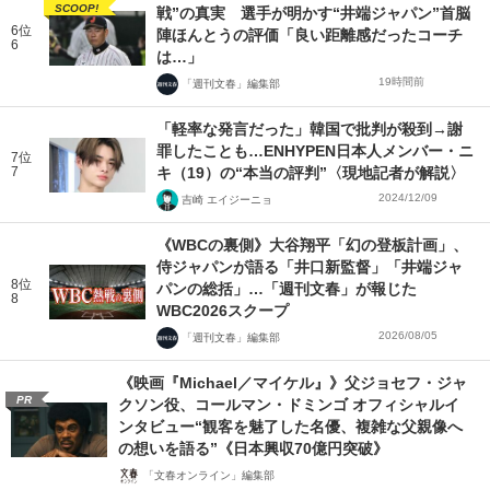
SCOOP!
戦”の真実 選手が明かす“井端ジャパン”首脳
6位
陣ほんとうの評価「良い距離感だったコーチ
6
は…」
19時間前
「週刊文春」編集部
「軽率な発言だった」韓国で批判が殺到→謝
罪したことも…ENHYPEN日本人メンバー・ニ
7位
7
キ（19）の“本当の評判”〈現地記者が解説〉
2024/12/09
吉崎 エイジーニョ
《WBCの裏側》大谷翔平「幻の登板計画」、
侍ジャパンが語る「井口新監督」「井端ジャ
8位
パンの総括」…「週刊文春」が報じた
8
WBC2026スクープ
2026/08/05
「週刊文春」編集部
《映画『Michael／マイケル』》父ジョセフ・ジャ
PR
クソン役、コールマン・ドミンゴ オフィシャルイ
ンタビュー“観客を魅了した名優、複雑な父親像へ
の想いを語る”《日本興収70億円突破》
「文春オンライン」編集部