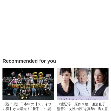
Recommended for you
《祝59歳》日本中の【ステイサ
《渡辺淳一原作＆娘・渡邉直子
ム愛】が大暴走！ “勝手に”生誕
監督》“女性の性”を真摯に描く意