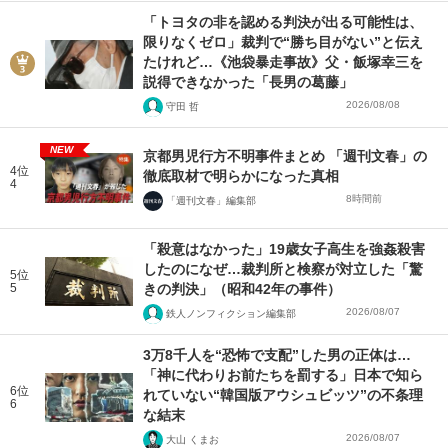
「トヨタの非を認める判決が出る可能性は、
限りなくゼロ」裁判で“勝ち目がない”と伝え
たけれど…《池袋暴走事故》父・飯塚幸三を
説得できなかった「長男の葛藤」
2026/08/08
守田 哲
NEW
京都男児行方不明事件まとめ 「週刊文春」の
4位
徹底取材で明らかになった真相
4
8時間前
「週刊文春」編集部
「殺意はなかった」19歳女子高生を強姦殺害
したのになぜ…裁判所と検察が対立した「驚
5位
5
きの判決」（昭和42年の事件）
2026/08/07
鉄人ノンフィクション編集部
3万8千人を“恐怖で支配”した男の正体は…
「神に代わりお前たちを罰する」日本で知ら
6位
れていない“韓国版アウシュビッツ”の不条理
6
な結末
2026/08/07
大山 くまお