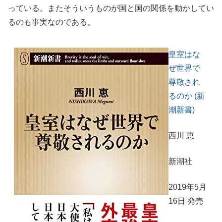
っている。またそういうものが国と国の関係を動かしてい
るのも事実なのである。
皇室はな
ぜ世界で
尊敬され
るのか (新
潮新書)
西川 恵
新潮社
2019年5月
16日 発売