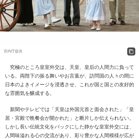
宮内庁提供
究極のところ皇室外交は、天皇、皇后の人間力に負って
いる。両陛下の振る舞いやお言葉が、訪問国の人々の間に
日本のよきイメージを浸透させ、これが国と国との友好的
な雰囲気を醸成する。
新聞やテレビでは「天皇は外国元首と面会された」「皇
居・宮殿で晩餐会が開かれた」と断片しか伝えられない。
しかし長い伝統文化をバックにした静かな皇室外交には、
人間味溢れる心の交流があり、彩り豊かな人間模様が広が