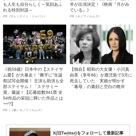
も人生も自分らしく～笑顔あふ
羊が出演決定！《映画『月がみ
れる特別対談～
ている』》
PR（サムソナイト・ジャパン）
PR（キノフィルムズ）
《祝59歳》日本中の【ステイサ
【独自】昭和の大女優・小川真
ム愛】が大暴走！ “勝手に”生誕
由美（享年86）が鹿児島で3月に
祭試写会開催！ 主演も助演も全
死去していた 実娘が明かす
部ステイサム！「ステサミー
「毒母」の素顔と空白の晩年
賞」爆誕！【応募総数941票 全
54作品の栄冠に輝いた作品とは
ー!?】
PR（（株）キノフィルムズ）
X(旧Twitter)をフォローして最新記事