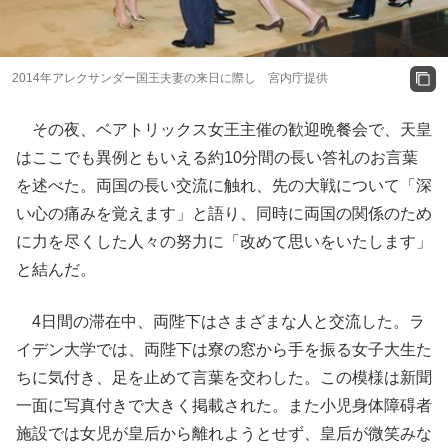
2014年アレクサンダー国王夫妻の来日に際し 宮内庁提供
その夜、ベアトリックス女王主催の歓迎晩餐会で、天皇
はここでも異例ともいえる約10分間の長い答礼のお言葉
を述べた。両国の長い交流に触れ、先の大戦について「深
い心の痛みを覚えます」と語り、同時に両国の関係のため
に力を尽くした人々の努力に「改めて思いをいたします」
と結んだ。
4日間の滞在中、両陛下はさまざまな人と交流した。ラ
イデン大学では、両陛下は寮の窓から手を振る女子大生た
ちに気付き、足を止めて言葉を交わした。この模様は新聞
一面に写真付きで大きく掲載された。また小児身体障碍者
施設では女児が皇后から離れようとせず、皇后が微笑みな