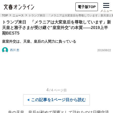
電子版TOP
メニュー
TOP
ニュース
トランプ来日 「メラニアは大変皇后を尊敬しています」新天皇と雅子さ
トランプ来日 「メラニアは大変皇后を尊敬しています」新
天皇と雅子さまが受け継ぐ“皇室外交”の本質――2019上半
期BEST5
皇室外交は、天皇、皇后の人間力に負っている
西川 恵
2019/08/22
4
/4
ページ目
この記事を1ページ目から読む
先の天皇、皇后が初めて国賓として訪れたのは日蘭交流