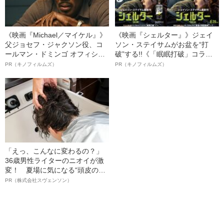
《映画『Michael／マイケル』》
《映画『シェルター』》ジェイ
父ジョセフ・ジャクソン役、コ
ソン・ステイサムがお盆を“打
ールマン・ドミンゴ オフィシャ
破”する!!《「眠眠打破」コラ
ルインタビュー“観客を魅了した
ボ》
PR（キノフィルムズ）
PR（キノフィルムズ）
名優、複雑な父親像への想いを
語る”《日本興収70億円突破》
「えっ、こんなに変わるの？」
36歳男性ライターのニオイが激
変！ 夏場に気になる“頭皮のニ
オイ”や“ベタつき”を解消す
PR（株式会社スヴェンソン）
る、“ウィッグのスペシャリス
ト”が生み出した徹底ケアとは