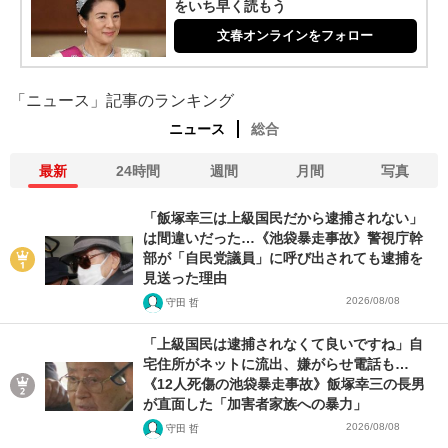
をいち早く読もう
文春オンラインをフォロー
「ニュース」記事のランキング
ニュース
総合
最新
24時間
週間
月間
写真
「飯塚幸三は上級国民だから逮捕されない」
は間違いだった…《池袋暴走事故》警視庁幹
部が「自民党議員」に呼び出されても逮捕を
見送った理由
2026/08/08
守田 哲
「上級国民は逮捕されなくて良いですね」自
宅住所がネットに流出、嫌がらせ電話も…
《12人死傷の池袋暴走事故》飯塚幸三の長男
が直面した「加害者家族への暴力」
2026/08/08
守田 哲