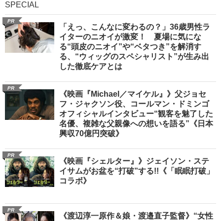
SPECIAL
PR
「えっ、こんなに変わるの？」36歳男性ラ
イターのニオイが激変！ 夏場に気にな
る“頭皮のニオイ”や“ベタつき”を解消す
る、“ウィッグのスペシャリスト”が生み出
した徹底ケアとは
PR
《映画『Michael／マイケル』》父ジョセ
フ・ジャクソン役、コールマン・ドミンゴ
オフィシャルインタビュー“観客を魅了した
名優、複雑な父親像への想いを語る”《日本
興収70億円突破》
PR
《映画『シェルター』》ジェイソン・ステ
イサムがお盆を“打破”する!!《「眠眠打破」
コラボ》
PR
《渡辺淳一原作＆娘・渡邉直子監督》“女性