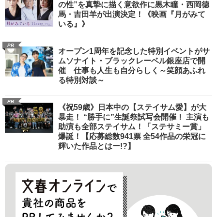
の性”を真摯に描く意欲作に黒木瞳・西岡德
馬・吉田羊が出演決定！《映画『月がみて
いる』》
PR
オープン1周年を記念した特別イベントがサ
ムソナイト・ブラックレーベル銀座店で開
催 仕事も人生も自分らしく～笑顔あふれ
る特別対談～
PR
《祝59歳》日本中の【ステイサム愛】が大
暴走！ “勝手に”生誕祭試写会開催！ 主演も
助演も全部ステイサム！「ステサミー賞」
爆誕！【応募総数941票 全54作品の栄冠に
輝いた作品とはー!?】