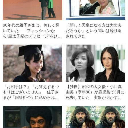
90年代の雅子さまは、美しく輝
「新しく天皇になる方は大丈夫
いていた――ファッションか
だろうか」という問いは繰り返
ら“皇太子妃のメッセージ”をひも
されてきた
解く
「お相手は？」「お答えするつ
【独自】昭和の大女優・小川真
もりはございません」 佳子さ
由美（享年86）が鹿児島で3月に
まが「回答拒否」に込められた
死去していた 実娘が明かす
思い
「毒母」の素顔と空白の晩年