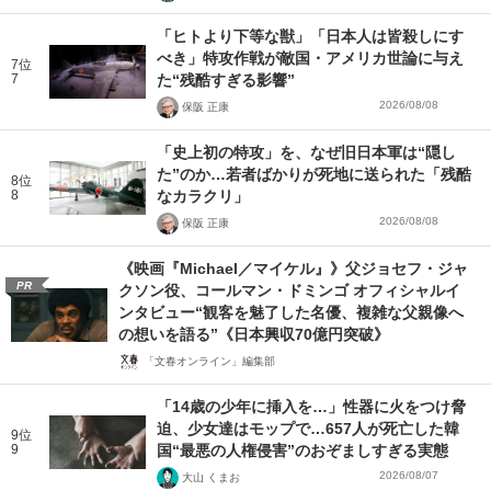
「ヒトより下等な獣」「日本人は皆殺しにす
べき」特攻作戦が敵国・アメリカ世論に与え
7位
7
た“残酷すぎる影響”
2026/08/08
保阪 正康
「史上初の特攻」を、なぜ旧日本軍は“隠し
た”のか…若者ばかりが死地に送られた「残酷
8位
8
なカラクリ」
2026/08/08
保阪 正康
《映画『Michael／マイケル』》父ジョセフ・ジャ
PR
クソン役、コールマン・ドミンゴ オフィシャルイ
ンタビュー“観客を魅了した名優、複雑な父親像へ
の想いを語る”《日本興収70億円突破》
「文春オンライン」編集部
「14歳の少年に挿入を…」性器に火をつけ脅
迫、少女達はモップで…657人が死亡した韓
9位
9
国“最悪の人権侵害”のおぞましすぎる実態
2026/08/07
大山 くまお