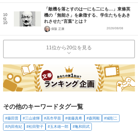
「敵機を落とすのは一にも二にも…」東條英
10
機の「無能さ」を象徴する、学生たちをあき
位
れさせた“言葉”とは？
10
2026/08/08
保阪 正康
11位から20位を見る
その他のキーワードタグ一覧
#藤田晋
#三山凌輝
#高市早苗
#後藤真希
#森岡毅
#城彰二
#内田有紀
#松田聖子
#玉木雄一郎
#亀和田武