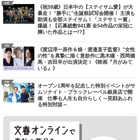
PR
《祝59歳》日本中の【ステイサム愛】が大
暴走！ “勝手に”生誕祭試写会開催！ 主演も
助演も全部ステイサム！「ステサミー賞」
爆誕！【応募総数941票 全54作品の栄冠に
輝いた作品とはー!?】
PR
《渡辺淳一原作＆娘・渡邉直子監督》“女性
の性”を真摯に描く意欲作に黒木瞳・西岡德
馬・吉田羊が出演決定！《映画『月がみて
いる』》
PR
オープン1周年を記念した特別イベントがサ
ムソナイト・ブラックレーベル銀座店で開
催 仕事も人生も自分らしく～笑顔あふれ
る特別対談～