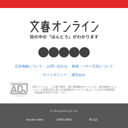
広告掲載について
お問い合わせ
動画・バナー広告について
サイトポリシー
運営会社
ABJマークは、この電子書店・電子書籍配信サービスが、著作権者からコ
ンテンツ使用許諾を得た正規版配信サービスであることを示す登録商標
（登録番号6091713号）です。
(c) Bungeishunju Ltd.
Number Web
CREA WEB
本の話