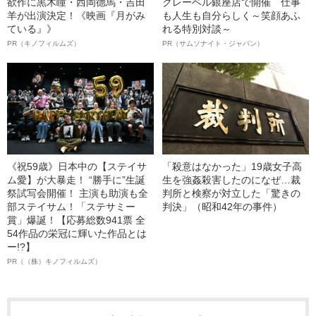
欲作に黒木瞳・西岡德馬・吉田
クレーベル銀座店で開催 仕事
羊が出演決定！《映画『月がみ
も人生も自分らしく～笑顔あふ
ている』》
れる特別対談～
PR（キノフィルムズ）
PR（サムソナイト・ジャパン）
《祝59歳》日本中の【ステイサ
「殺意はなかった」19歳女子高
ム愛】が大暴走！ “勝手に”生誕
生を強姦殺害したのになぜ…裁
祭試写会開催！ 主演も助演も全
判所と検察が対立した「驚きの
部ステイサム！「ステサミー
判決」（昭和42年の事件）
賞」爆誕！【応募総数941票 全
54作品の栄冠に輝いた作品とは
ー!?】
PR（（株）キノフィルムズ）