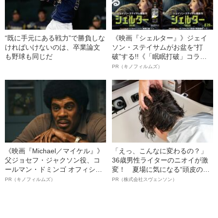
“既に手元にある戦力”で勝負しな
《映画『シェルター』》ジェイ
ければいけないのは、卒業論文
ソン・ステイサムがお盆を“打
も野球も同じだ
破”する!!《「眠眠打破」コラ
ボ》
PR（キノフィルムズ）
《映画『Michael／マイケル』》
「えっ、こんなに変わるの？」
父ジョセフ・ジャクソン役、コ
36歳男性ライターのニオイが激
ールマン・ドミンゴ オフィシャ
変！ 夏場に気になる“頭皮のニ
ルインタビュー“観客を魅了した
オイ”や“ベタつき”を解消す
PR（キノフィルムズ）
PR（株式会社スヴェンソン）
名優、複雑な父親像への想いを
る、“ウィッグのスペシャリス
語る”《日本興収70億円突破》
ト”が生み出した徹底ケアとは