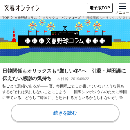
電子版TOP
メニュー
TOP
文春野球コラム
オリックス・バファローズ
日韓関係もオリックスも“厳し
日韓関係もオリックスも“厳しい冬”へ 引退・岸田護に
伝えたい感謝の気持ち
木村 幹
2019/09/22
私ごとで恐縮であるが―― 否、毎回私ごとしか書いていないような気も
するがそれは気にしないことにしよう――国際シンポジウムのために韓国
に来ている。どうして韓国に、と思われる方もいるかもしれないが、筆者
の本業はオリック…
続きを読む