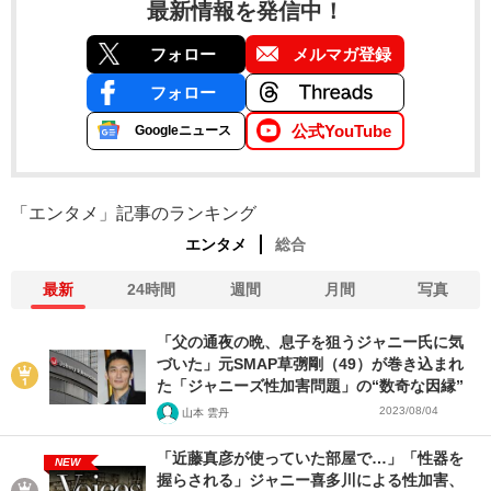
最新情報を発信中！
フォロー
メルマガ登録
フォロー
公式YouTube
Googleニュース
「エンタメ」記事のランキング
エンタメ
総合
最新
24時間
週間
月間
写真
「父の通夜の晩、息子を狙うジャニー氏に気
づいた」元SMAP草彅剛（49）が巻き込まれ
た「ジャニーズ性加害問題」の“数奇な因縁”
2023/08/04
山本 雲丹
「近藤真彦が使っていた部屋で…」「性器を
NEW
握らされる」ジャニー喜多川による性加害、