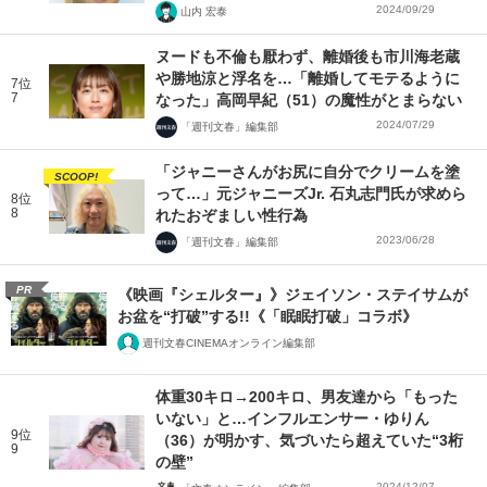
2024/09/29
山内 宏泰
ヌードも不倫も厭わず、離婚後も市川海老蔵
や勝地涼と浮名を…「離婚してモテるように
7位
7
なった」高岡早紀（51）の魔性がとまらない
2024/07/29
「週刊文春」編集部
「ジャニーさんがお尻に自分でクリームを塗
SCOOP!
って…」元ジャニーズJr. 石丸志門氏が求めら
8位
8
れたおぞましい性行為
2023/06/28
「週刊文春」編集部
PR
《映画『シェルター』》ジェイソン・ステイサムが
お盆を“打破”する!!《「眠眠打破」コラボ》
週刊文春CINEMAオンライン編集部
体重30キロ→200キロ、男友達から「もった
いない」と…インフルエンサー・ゆりん
9位
（36）が明かす、気づいたら超えていた“3桁
9
の壁”
2024/12/07