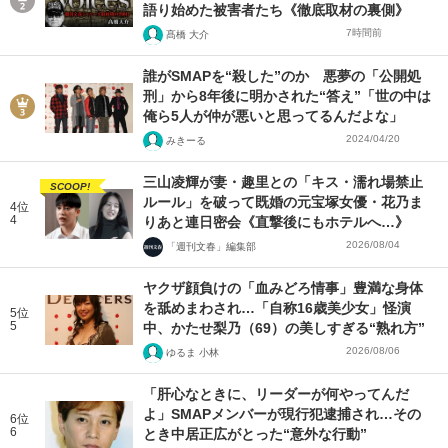
語り始めた被害者たち《徹底取材の裏側》
7時間前
髙橋 大介
誰がSMAPを“殺した”のか 悪夢の「公開処
刑」から8年後に明かされた“答え”「世の中は
俺ら5人が仲が悪いと思ってるんだよな」
2024/04/20
みきーる
三山凌輝が妻・趣里との「キス・濡れ場禁止
SCOOP!
ルール」を破って既婚の元宝塚女優・花乃ま
4位
4
りあと連日密会《直撃後にもホテルへ…》
2026/08/04
「週刊文春」編集部
ヤクザ顔負けの「血みどろ情事」豊満な身体
を舐めまわされ…「自称16歳美少女」怪演
5位
5
中、かたせ梨乃（69）の美しすぎる“熟れ方”
2026/08/06
ゆるま 小林
「肝心なときに、リーダーが何やってんだ
よ」SMAPメンバーが現行犯逮捕され…その
6位
6
とき中居正広がとった“意外な行動”