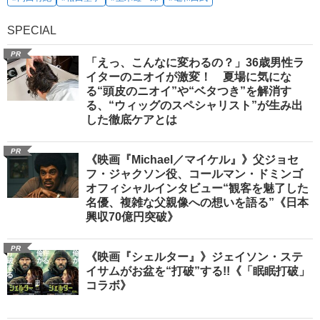
SPECIAL
PR
「えっ、こんなに変わるの？」36歳男性ラ
イターのニオイが激変！ 夏場に気にな
る“頭皮のニオイ”や“ベタつき”を解消す
る、“ウィッグのスペシャリスト”が生み出
した徹底ケアとは
PR
《映画『Michael／マイケル』》父ジョセ
フ・ジャクソン役、コールマン・ドミンゴ
オフィシャルインタビュー“観客を魅了した
名優、複雑な父親像への想いを語る”《日本
興収70億円突破》
PR
《映画『シェルター』》ジェイソン・ステ
イサムがお盆を“打破”する!!《「眠眠打破」
コラボ》