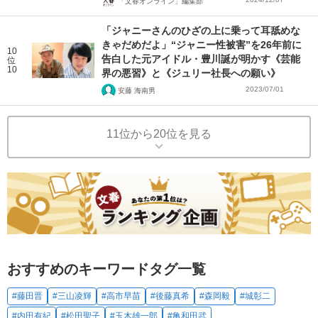
「文春オンライン」編集部
「ジャニーさんのひざの上に乗って耳舐めな
きゃだめだよ」“ジャニー性被害”を26年前に
10
告白した元アイドル・豊川誕が明かす《芸能
位
10
界の悪習》と《ジュリー社長への願い》
2023/07/01
安藤 海南男
11位から20位を見る
おすすめのキーワードタグ一覧
#藤田晋
#三山凌輝
#高市早苗
#後藤真希
#森岡毅
#城彰二
#内田有紀
#松田聖子
#玉木雄一郎
#亀和田武