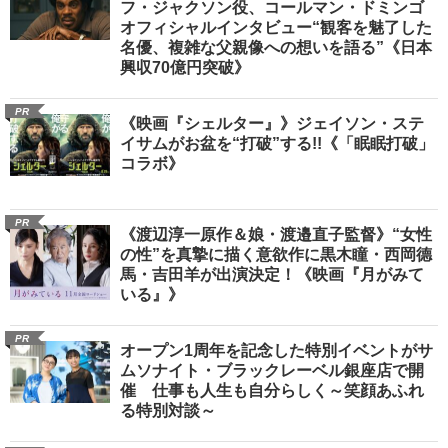
フ・ジャクソン役、コールマン・ドミンゴ
オフィシャルインタビュー“観客を魅了した
名優、複雑な父親像への想いを語る”《日本
興収70億円突破》
PR
《映画『シェルター』》ジェイソン・ステ
イサムがお盆を“打破”する!!《「眠眠打破」
コラボ》
PR
《渡辺淳一原作＆娘・渡邉直子監督》“女性
の性”を真摯に描く意欲作に黒木瞳・西岡德
馬・吉田羊が出演決定！《映画『月がみて
いる』》
PR
オープン1周年を記念した特別イベントがサ
ムソナイト・ブラックレーベル銀座店で開
催 仕事も人生も自分らしく～笑顔あふれ
る特別対談～