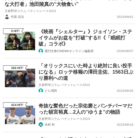
な大打者」池田陵真の“大物食い”
文春野球コラム ペナントレース2023
市原 武法
2023/09/01
《映画『シェルター』》ジェイソン・ステ
0
HIT!
イサムがお盆を“打破”する!!《「眠眠打
破」コラボ》
週刊文春CINEMAオンライン編集部
2026/08/07
「オリックスにいた時より絶対に良い投手
366
HIT!
になる」ロッテ移籍の澤田圭佑、1563日ぶ
り勝利への道
文春野球コラム ペナントレース2023
どら増田
2023/08/26
424
HIT!
奇抜な髪色だった宗佑磨とパンチパーマだ
った頓宮裕真…2人の“ゆうま“の物語
文春野球コラム ペナントレース2023
木村 幹
2023/08/19