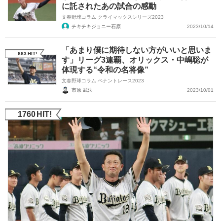
に託されたあの試合の感動
文春野球コラム クライマックスシリーズ2023
チキチキジョニー石原
2023/10/14
「あまり僕に期待しない方がいいと思いま
663
HIT!
す」リーグ3連覇、オリックス・中嶋聡が
体現する“令和の名将像”
文春野球コラム ペナントレース2023
市原 武法
2023/10/01
1760
HIT!