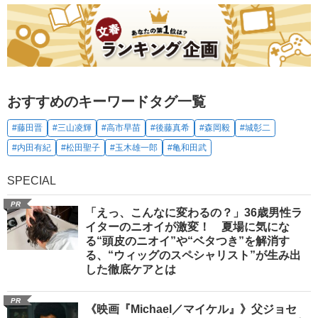
おすすめのキーワードタグ一覧
#藤田晋
#三山凌輝
#高市早苗
#後藤真希
#森岡毅
#城彰二
#内田有紀
#松田聖子
#玉木雄一郎
#亀和田武
SPECIAL
PR
「えっ、こんなに変わるの？」36歳男性ラ
イターのニオイが激変！ 夏場に気にな
る“頭皮のニオイ”や“ベタつき”を解消す
る、“ウィッグのスペシャリスト”が生み出
した徹底ケアとは
PR
《映画『Michael／マイケル』》父ジョセ