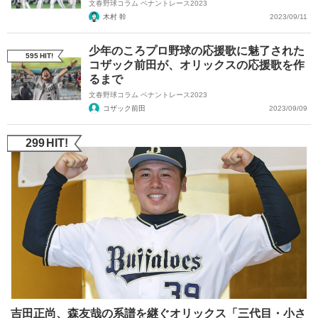
文春野球コラム ペナントレース2023
木村 幹
2023/09/11
少年のころプロ野球の応援歌に魅了された
595
HIT!
コザック前田が、オリックスの応援歌を作
るまで
文春野球コラム ペナントレース2023
コザック前田
2023/09/09
299
HIT!
吉田正尚、森友哉の系譜を継ぐオリックス「三代目・小さ