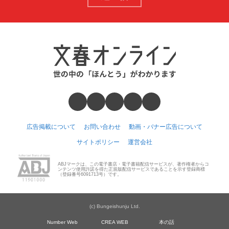
広告掲載について
お問い合わせ
動画・バナー広告について
サイトポリシー
運営会社
ABJマークは、この電子書店・電子書籍配信サービスが、著作権者からコ
ンテンツ使用許諾を得た正規版配信サービスであることを示す登録商標
（登録番号6091713号）です。
(c) Bungeishunju Ltd.
Number Web
CREA WEB
本の話