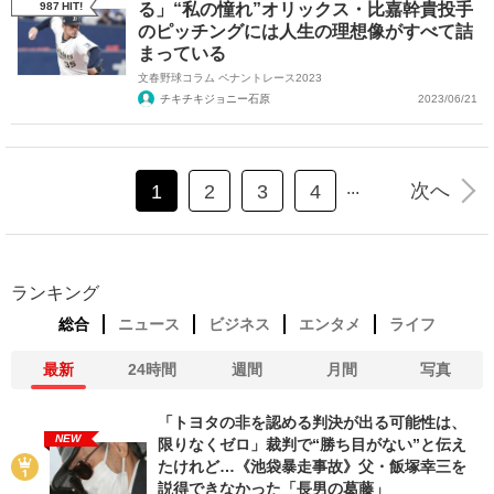
987
HIT!
る」“私の憧れ”オリックス・比嘉幹貴投手
のピッチングには人生の理想像がすべて詰
まっている
文春野球コラム ペナントレース2023
チキチキジョニー石原
2023/06/21
...
次へ
1
2
3
4
ランキング
総合
ニュース
ビジネス
エンタメ
ライフ
最新
24時間
週間
月間
写真
「トヨタの非を認める判決が出る可能性は、
NEW
限りなくゼロ」裁判で“勝ち目がない”と伝え
たけれど…《池袋暴走事故》父・飯塚幸三を
説得できなかった「長男の葛藤」