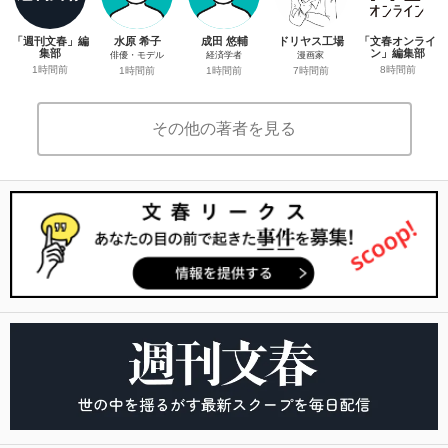
「週刊文春」編
水原 希子
成田 悠輔
ドリヤス工場
「文春オンライ
集部
ン」編集部
俳優・モデル
経済学者
漫画家
1時間前
8時間前
1時間前
1時間前
7時間前
その他の著者を見る