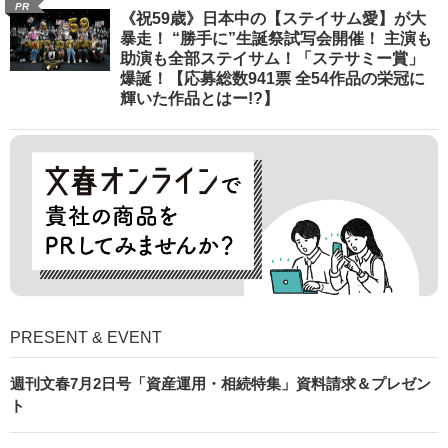
PR
《祝59歳》日本中の【ステイサム愛】が大
暴走！ “勝手に”生誕祭試写会開催！ 主演も
助演も全部ステイサム！「ステサミー賞」
爆誕！【応募総数941票 全54作品の栄冠に
輝いた作品とはー!?】
PRESENT & EVENT
週刊文春7月2日号「資産運用・相続特集」資料請求＆プレゼン
ト