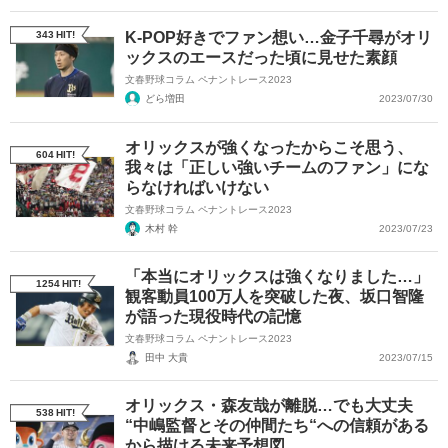
343
HIT!
K-POP好きでファン想い…金子千尋がオリ
ックスのエースだった頃に見せた素顔
文春野球コラム ペナントレース2023
どら増田
2023/07/30
オリックスが強くなったからこそ思う、
604
HIT!
我々は「正しい強いチームのファン」にな
らなければいけない
文春野球コラム ペナントレース2023
木村 幹
2023/07/23
「本当にオリックスは強くなりました…」
1254
HIT!
観客動員100万人を突破した夜、坂口智隆
が語った現役時代の記憶
文春野球コラム ペナントレース2023
田中 大貴
2023/07/15
オリックス・森友哉が離脱…でも大丈夫
538
HIT!
“中嶋監督とその仲間たち“への信頼がある
から描ける未来予想図