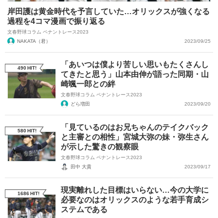
岸田護は黄金時代を予言していた…オリックスが強くなる
過程を4コマ漫画で振り返る
文春野球コラム ペナントレース2023
NAKATA（君）
2023/09/25
「あいつは僕より苦しい思いもたくさんし
490
HIT!
てきたと思う」山本由伸が語った同期・山
崎颯一郎との絆
文春野球コラム ペナントレース2023
どら増田
2023/09/20
「見ているのはお兄ちゃんのテイクバック
580
HIT!
と主審との相性」宮城大弥の妹・弥生さん
が示した驚きの観察眼
文春野球コラム ペナントレース2023
田中 大貴
2023/09/17
現実離れした目標はいらない…今の大学に
1686
HIT!
必要なのはオリックスのような若手育成シ
ステムである