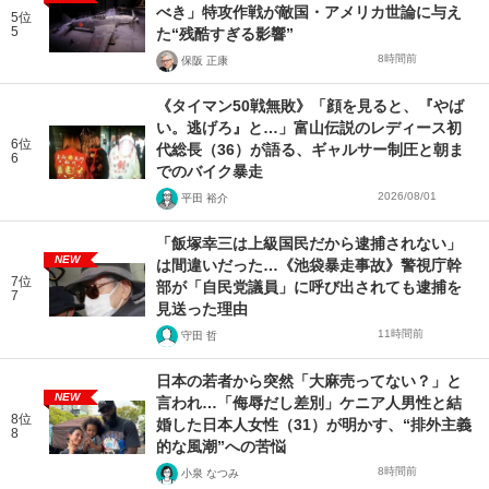
べき」特攻作戦が敵国・アメリカ世論に与え
5位
5
た“残酷すぎる影響”
8時間前
保阪 正康
《タイマン50戦無敗》「顔を見ると、『やば
い。逃げろ』と…」富山伝説のレディース初
6位
代総長（36）が語る、ギャルサー制圧と朝ま
6
でのバイク暴走
2026/08/01
平田 裕介
「飯塚幸三は上級国民だから逮捕されない」
NEW
は間違いだった…《池袋暴走事故》警視庁幹
7位
部が「自民党議員」に呼び出されても逮捕を
7
見送った理由
11時間前
守田 哲
日本の若者から突然「大麻売ってない？」と
NEW
言われ…「侮辱だし差別」ケニア人男性と結
8位
婚した日本人女性（31）が明かす、“排外主義
8
的な風潮”への苦悩
8時間前
小泉 なつみ