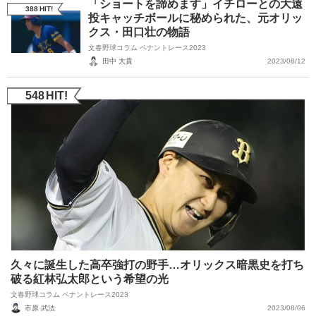
「ショートを諦めます」イチローとの大遠
388
HIT!
投キャッチボールに秘められた、元オリッ
クス・田口壮の物語
文春野球コラム ペナントレース2023
田中 大貴
2023/08/12
548
HIT!
久々に誕生した高卒強打の野手…オリックス暗黒史を打ち
破る紅林弘太郎という希望の光
文春野球コラム ペナントレース2023
市原 武法
2023/08/06