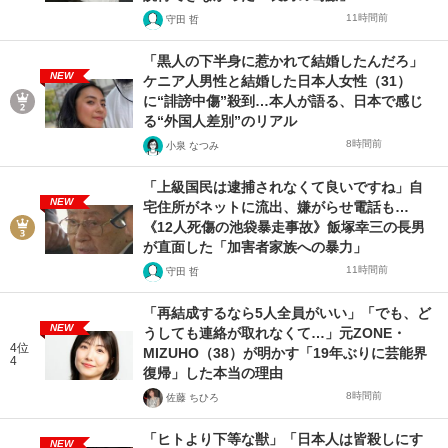
11時間前
守田 哲
「黒人の下半身に惹かれて結婚したんだろ」
NEW
ケニア人男性と結婚した日本人女性（31）
に“誹謗中傷”殺到…本人が語る、日本で感じ
る“外国人差別”のリアル
8時間前
小泉 なつみ
「上級国民は逮捕されなくて良いですね」自
NEW
宅住所がネットに流出、嫌がらせ電話も…
《12人死傷の池袋暴走事故》飯塚幸三の長男
が直面した「加害者家族への暴力」
11時間前
守田 哲
「再結成するなら5人全員がいい」「でも、ど
NEW
うしても連絡が取れなくて…」元ZONE・
4位
MIZUHO（38）が明かす「19年ぶりに芸能界
4
復帰」した本当の理由
8時間前
佐藤 ちひろ
「ヒトより下等な獣」「日本人は皆殺しにす
NEW