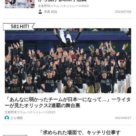
文春野球コラム ペナントレース2023
市原 武法
2023/07/06
581
HIT!
「あんなに弱かったチームが日本一になって…」一ライタ
ーが見たオリックス2連覇の舞台裏
文春野球コラム ペナントレース2023
どら増田
2023/06/27
「求められた場面で、キッチリ仕事す