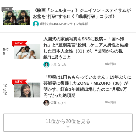
PR
《映画『シェルター』》ジェイソン・ステイサムが
お盆を“打破”する!!《「眠眠打破」コラボ》
週刊文春CINEMAオンライン編集部
入園式の家族写真をSNSに投稿→「国へ帰
NEW
れ」と“差別発言”殺到…ケニア人男性と結婚
9位
した日本人女性（31）が、“世間からの視
9
線”に思うこと
8時間前
小泉 なつみ
「印税は1円ももらっていません」19年ぶりに
NEW
芸能界に復帰したZONE・MIZUHO（38）が
10
明かす、紅白3年連続出場したのに“月収8万
位
10
円”だった絶頂期
8時間前
佐藤 ちひろ
11位から20位を見る