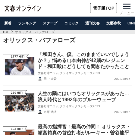
電子版TOP
メニュー
新着
ランキング
スクープ
コミック
週刊文春
文藝春秋
CIN
TOP
オリックス・バファローズ
オリックス・バファローズ
「和田さん、僕、このままでいいでしょう
1777
HIT!
か？」悩める山本由伸が42歳のレジェン
ド・和田毅にどうしても聞きたかったこと
文春野球コラム クライマックスシリーズ2023
田中 大貴
2023/10/16
230
HIT!
人生の隣にはいつもオリックスがあった…
浪人時代と1992年のブルーウェーブ
文春野球コラム クライマックスシリーズ2023
市原 武法
2023/10/15
最高の指揮官！最高の仲間！ オリックス・
663
HIT!
頓宮裕真の首位打者がルーキー・曽谷龍平