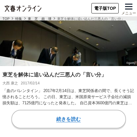
電子版TOP
メニュー
TOP
特集
東 芝 崩 壊
東芝を解体に追い込んだ三悪人の「言い分」
東芝を解体に追い込んだ三悪人の「言い分」
大西 康之
2017/02/14
「血のバレンタイン」 2017年2月14日は、東芝関係者の間で、長くそう記
憶されることだろう。 この日、東芝は、米国原発サービス子会社の減損
損失額は、7125億円になったと発表した。 自己資本3600億円の東芝は、
そ…
続きを読む