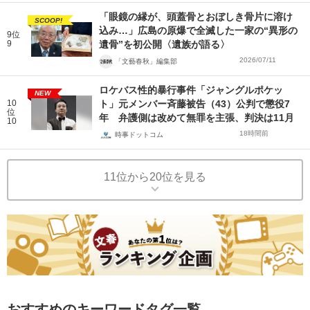
「眼鏡の縁が、頭蓋骨とおぼしき骨片に溶け
SCOOP!
込み…」広島の原爆で全滅した一家の“異形の
9位
9
遺骨”を初公開〈遺族が語る〉
2026/07/11
「文藝春秋」編集部
ロケバス性的暴行事件「ジャングルポケッ
NEW
10
ト」元メンバー斉藤被告（43）公判で懲役7
位
年 弁護側は改めて無罪を主張、判決は11月
10
18時間前
時事ドットコム
11位から20位を見る
おすすめのキーワードタグ一覧