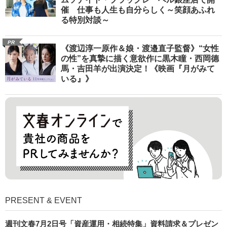
催 仕事も人生も自分らしく～笑顔あふれ
る特別対談～
PR
《渡辺淳一原作＆娘・渡邉直子監督》“女性
の性”を真摯に描く意欲作に黒木瞳・西岡德
馬・吉田羊が出演決定！《映画『月がみて
いる』》
PRESENT & EVENT
週刊文春7月2日号「資産運用・相続特集」資料請求＆プレゼン