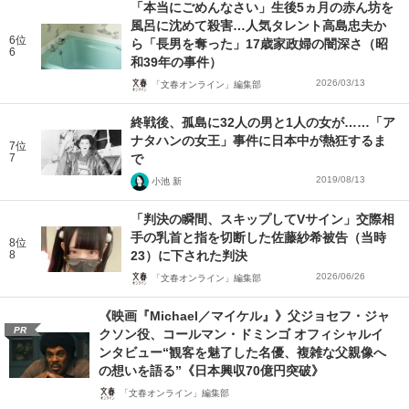
「本当にごめんなさい」生後5ヵ月の赤ん坊を
風呂に沈めて殺害…人気タレント高島忠夫か
6位
ら「長男を奪った」17歳家政婦の闇深さ（昭
6
和39年の事件）
2026/03/13
「文春オンライン」編集部
終戦後、孤島に32人の男と1人の女が……「ア
ナタハンの女王」事件に日本中が熱狂するま
7位
7
で
2019/08/13
小池 新
「判決の瞬間、スキップしてVサイン」交際相
手の乳首と指を切断した佐藤紗希被告（当時
8位
8
23）に下された判決
2026/06/26
「文春オンライン」編集部
《映画『Michael／マイケル』》父ジョセフ・ジャ
PR
クソン役、コールマン・ドミンゴ オフィシャルイ
ンタビュー“観客を魅了した名優、複雑な父親像へ
の想いを語る”《日本興収70億円突破》
「文春オンライン」編集部