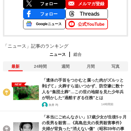
フォロー
メルマガ登録
フォロー
公式YouTube
Googleニュース
「ニュース」記事のランキング
ニュース
総合
最新
24時間
週間
月間
写真
「遺体の手首をつかむと腐った肉がズルッと
NEW
剥げて」火葬すら追いつかず、防空壕に数十
人を“集団土葬”…この世の地獄を見た少年兵
が明かした“過酷すぎる任務”とは
14時間前
永井 均
「本当にごめんなさい」17歳少女が生後5ヶ月
の長男を殺害…《高島忠夫の長男殺害事件》
夫婦が背負った“消えない傷”（昭和39年の事