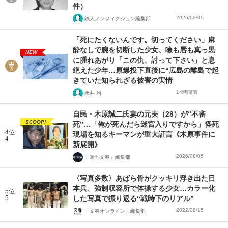
件）
2026/03/09
鉄人ノンフィクション編集部
「死にたくないんです。切ってください」麻
酔なしで腕を切断した少女、瞼も唇も真っ黒
NEW
に腫れあがり「この仇、討って下さい」と息
絶えた少年…原爆投下直後に“広島の離島で起
きていた知られざる被害の実情
14時間前
永井 均
自民・木原誠二氏妻の元夫（28）が“不審
SCOOP!
死”…「俺が死んだら迷宮入りですから」怪死
4位
現場を知るキーマンが重大証言《木原事件に
4
新展開》
2026/08/05
「週刊文春」編集部
〈写真多数〉あばら骨がクッキリ浮き出た日
本兵、強制収容所で体操する少女…カラー化
5位
5
した写真で振り返る“戦時下のリアル”
2022/08/15
「文春オンライン」編集部