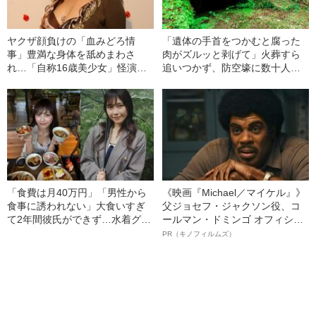
ヤクザ顔負けの「血みどろ情
「遺体の手首をつかむと腐った
事」豊満な身体を舐めまわさ
肉がズルッと剥げて」火葬すら
れ…「自称16歳美少女」怪演
追いつかず、防空壕に数十人
中、かたせ梨乃（69）の美しす
を“集団土葬”…この世の地獄を見
ぎる“熟れ方”
た少年兵が明かした“過酷すぎる
任務”とは
「食費は月40万円」「男性から
《映画『Michael／マイケル』》
食事に誘われない」大食いすぎ
父ジョセフ・ジャクソン役、コ
て2年間彼氏ができず…水着グラ
ールマン・ドミンゴ オフィシャ
ビアも話題の“可愛すぎる”大食い
ルインタビュー“観客を魅了した
PR（キノフィルムズ）
女子（24）が語る、驚愕の食生
名優、複雑な父親像への想いを
活
語る”《日本興収70億円突破》