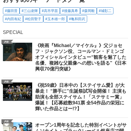
#藤田晋
#三山凌輝
#高市早苗
#後藤真希
#森岡毅
#城彰二
#内田有紀
#松田聖子
#玉木雄一郎
#亀和田武
SPECIAL
PR
《映画『Michael／マイケル』》父ジョセ
フ・ジャクソン役、コールマン・ドミンゴ
オフィシャルインタビュー“観客を魅了した
名優、複雑な父親像への想いを語る”《日本
興収70億円突破》
PR
《祝59歳》日本中の【ステイサム愛】が大
暴走！ “勝手に”生誕祭試写会開催！ 主演も
助演も全部ステイサム！「ステサミー賞」
爆誕！【応募総数941票 全54作品の栄冠に
輝いた作品とはー!?】
PR
オープン1周年を記念した特別イベントがサ
ムソナイト・ブラックレーベル銀座店で開