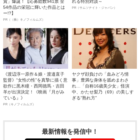
賞」爆誕！【応募総数941票 全
れる特別対談～
54作品の栄冠に輝いた作品とは
PR（サムソナイト・ジャパン）
ー!?】
PR（（株）キノフィルムズ）
《渡辺淳一原作＆娘・渡邉直子
ヤクザ顔負けの「血みどろ情
監督》“女性の性”を真摯に描く意
事」豊満な身体を舐めまわさ
欲作に黒木瞳・西岡德馬・吉田
れ…「自称16歳美少女」怪演
羊が出演決定！《映画『月がみ
中、かたせ梨乃（69）の美しす
ている』》
ぎる“熟れ方”
PR（キノフィルムズ）
最新情報を発信中！