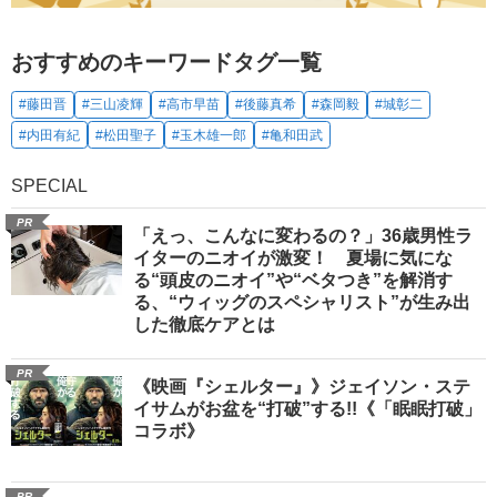
おすすめのキーワードタグ一覧
#藤田晋
#三山凌輝
#高市早苗
#後藤真希
#森岡毅
#城彰二
#内田有紀
#松田聖子
#玉木雄一郎
#亀和田武
SPECIAL
PR
「えっ、こんなに変わるの？」36歳男性ラ
イターのニオイが激変！ 夏場に気にな
る“頭皮のニオイ”や“ベタつき”を解消す
る、“ウィッグのスペシャリスト”が生み出
した徹底ケアとは
PR
《映画『シェルター』》ジェイソン・ステ
イサムがお盆を“打破”する!!《「眠眠打破」
コラボ》
PR