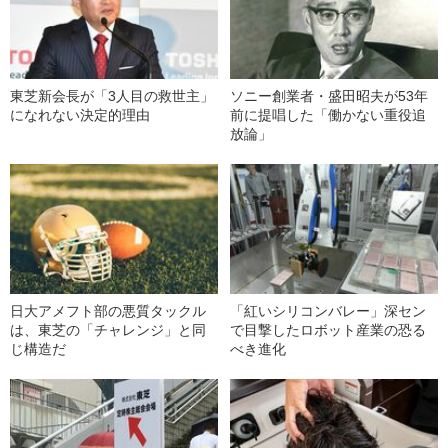
東芝新会長が「3人目の救世主」
ソニー創業者・盛田昭夫が53年
になれない決定的理由
前に提唱した「働かない重役追
放論」
日大アメフト部の悪質タックル
「紅いシリコンバレー」深セン
は、東芝の「チャレンジ」と同
で目撃したロボット産業の恐る
じ構造だ
べき進化