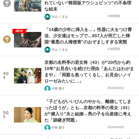
れていない“韓国版アウシュビッツ”の不条理
な結末
13時間前
大山 くまお
「14歳の少年に挿入を…」性器に火をつけ脅
NEW
迫、少女達はモップで…657人が死亡した韓
国“最悪の人権侵害”のおぞましすぎる実態
13時間前
大山 くまお
京都の名料亭の若女将（43）が“20代から約
10年”お見合いを続けた理由「あんたはわがま
4位
まや」「両親も焦ってくるし、お見合いノイ
4
ローゼみたいに…」
2026/08/02
中岡 愛子
「子どもがいいひんのやから、離婚してしま
ったほうが」とも…京都の料亭の長女（43）
5位
が“婿入り”夫と結婚→男の子を出産後に考え
5
た「跡継ぎ問題」
2026/08/02
中岡 愛子