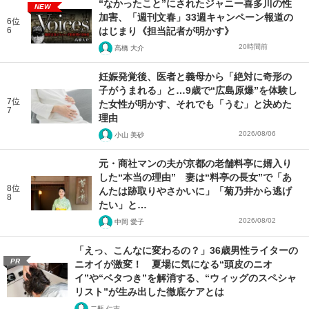
“なかったこと”にされたジャニー喜多川の性
NEW
加害、「週刊文春」33週キャンペーン報道の
6位
6
はじまり《担当記者が明かす》
20時間前
髙橋 大介
妊娠発覚後、医者と義母から「絶対に奇形の
子がうまれる」と…9歳で“広島原爆”を体験し
7位
た女性が明かす、それでも「うむ」と決めた
7
理由
2026/08/06
小山 美砂
元・商社マンの夫が京都の老舗料亭に婿入り
した“本当の理由” 妻は“料亭の長女”で「あ
8位
んたは跡取りやさかいに」「菊乃井から逃げ
8
たい」と…
2026/08/02
中岡 愛子
「えっ、こんなに変わるの？」36歳男性ライターの
PR
ニオイが激変！ 夏場に気になる“頭皮のニオ
イ”や“ベタつき”を解消する、“ウィッグのスペシャ
リスト”が生み出した徹底ケアとは
二瓶 仁志