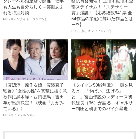
クレーベル銀座店で開催 仕事
祭試写会開催！ 主演も助演も全
も人生も自分らしく～笑顔あふ
部ステイサム！「ステサミー
れる特別対談～
賞」爆誕！【応募総数941票 全
54作品の栄冠に輝いた作品とは
PR（サムソナイト・ジャパン）
ー!?】
PR（（株）キノフィルムズ）
《渡辺淳一原作＆娘・渡邉直子
《タイマン50戦無敗》「顔を見
監督》“女性の性”を真摯に描く意
ると、『やばい。逃げろ』
欲作に黒木瞳・西岡德馬・吉田
と…」富山伝説のレディース初
羊が出演決定！《映画『月がみ
代総長（36）が語る、ギャルサ
ている』》
ー制圧と朝までのバイク暴走
PR（キノフィルムズ）