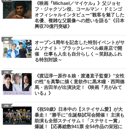
《映画『Michael／マイケル』》父ジョセ
フ・ジャクソン役、コールマン・ドミンゴ
オフィシャルインタビュー“観客を魅了した
名優、複雑な父親像への想いを語る”《日本
興収70億円突破》
PR
オープン1周年を記念した特別イベントがサ
ムソナイト・ブラックレーベル銀座店で開
催 仕事も人生も自分らしく～笑顔あふれ
る特別対談～
PR
《渡辺淳一原作＆娘・渡邉直子監督》“女性
の性”を真摯に描く意欲作に黒木瞳・西岡德
馬・吉田羊が出演決定！《映画『月がみて
いる』》
PR
《祝59歳》日本中の【ステイサム愛】が大
暴走！ “勝手に”生誕祭試写会開催！ 主演も
助演も全部ステイサム！「ステサミー賞」
爆誕！【応募総数941票 全54作品の栄冠に