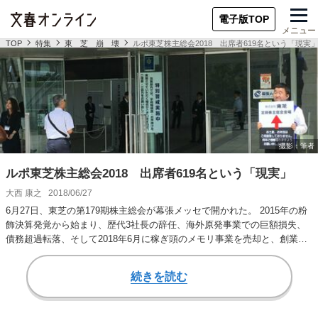
電子版TOP
メニュー
TOP
特集
東 芝 崩 壊
ルポ東芝株主総会2018 出席者619名という「現実
ルポ東芝株主総会2018 出席者619名という「現実」
大西 康之
2018/06/27
6月27日、東芝の第179期株主総会が幕張メッセで開かれた。 2015年の粉
飾決算発覚から始まり、歴代3社長の辞任、海外原発事業での巨額損失、
債務超過転落、そして2018年6月に稼ぎ頭のメモリ事業を売却と、創業以
来…
続きを読む