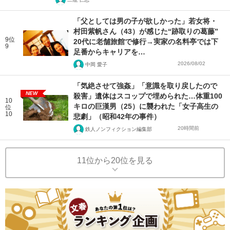
「父としては男の子が欲しかった」若女将・
村田紫帆さん（43）が感じた“跡取りの葛藤”
9位
20代に老舗旅館で修行→実家の名料亭では下
9
足番からキャリアを…
2026/08/02
中岡 愛子
「気絶させて強姦」「意識を取り戻したので
NEW
殺害」遺体はスコップで埋められた…体重100
10
キロの巨漢男（25）に襲われた「女子高生の
位
10
悲劇」（昭和42年の事件）
20時間前
鉄人ノンフィクション編集部
11位から20位を見る