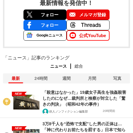
最新情報を発信中！
フォロー
メルマガ登録
フォロー
公式YouTube
Googleニュース
「ニュース」記事のランキング
ニュース
総合
最新
24時間
週間
月間
写真
「殺意はなかった」19歳女子高生を強姦殺害
NEW
したのになぜ…裁判所と検察が対立した「驚
きの判決」（昭和42年の事件）
20時間前
鉄人ノンフィクション編集部
3万8千人を“恐怖で支配”した男の正体は…
NEW
「神に代わりお前たちを罰する」日本で知ら