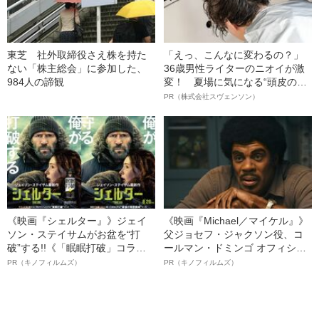
東芝 社外取締役さえ株を持た
「えっ、こんなに変わるの？」
ない「株主総会」に参加した、
36歳男性ライターのニオイが激
984人の諦観
変！ 夏場に気になる“頭皮のニ
オイ”や“ベタつき”を解消す
PR（株式会社スヴェンソン）
る、“ウィッグのスペシャリス
ト”が生み出した徹底ケアとは
《映画『シェルター』》ジェイ
《映画『Michael／マイケル』》
ソン・ステイサムがお盆を“打
父ジョセフ・ジャクソン役、コ
破”する!!《「眠眠打破」コラ
ールマン・ドミンゴ オフィシャ
ボ》
ルインタビュー“観客を魅了した
PR（キノフィルムズ）
PR（キノフィルムズ）
名優、複雑な父親像への想いを
語る”《日本興収70億円突破》