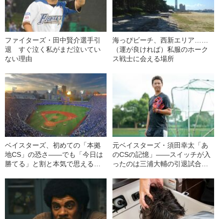
ファイターズ・田中賢介選手引
海っぴビーチ、西新エリア……
退 すぐ泣く私がまだ泣いてい
（運が良ければ）私服のホーク
ない理由
ス戦士に会える場所
ベイスターズ、初めての「本拠
元ベイスターズ・須田幸太「あ
地CS」の恐さ――でも「今日は
のCSの記憶」――スイッチが入
勝てる」と割と本気で思える理
ったのは三浦大輔の引退試合だ
由
った