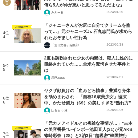
俺ら5人が仲が悪いと思ってるんだよな」
2024/04/20
みきーる
「ジャニーさんがお尻に自分でクリームを塗
SCOOP!
って…」元ジャニーズJr. 石丸志門氏が求めら
4位
4
れたおぞましい性行為
2023/06/28
「週刊文春」編集部
2度も誘拐された少女の両親は、犯人に性的に
籠絡されていた……全米を驚愕させた事件と
5位
5
は
2019/07/01
辰巳JUNK
ヤクザ顔負けの「血みどろ情事」豊満な身体
を舐めまわされ…「自称16歳美少女」怪演
6位
6
中、かたせ梨乃（69）の美しすぎる“熟れ方”
2026/08/06
ゆるま 小林
「元カノアイドルとの複雑な事情が…」“吉本
SCOOP!
の美容番長”レインボー池田直人(31)が元AKB
7位
篠崎彩奈（28）と2泊3日“超親密”韓国旅行