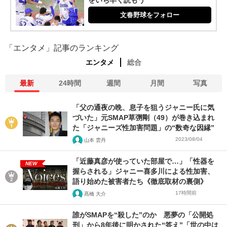
をいち早く読もう
文春野球をフォロー
「エンタメ」記事のランキング
エンタメ
総合
最新
24時間
週間
月間
写真
「父の通夜の晩、息子を狙うジャニー氏に気
づいた」元SMAP草彅剛（49）が巻き込まれ
た「ジャニーズ性加害問題」の“数奇な因縁”
2023/08/04
山本 雲丹
「近藤真彦が使っていた部屋で…」「性器を
NEW
握らされる」ジャニー喜多川による性加害、
語り始めた被害者たち《徹底取材の裏側》
17時間前
髙橋 大介
誰がSMAPを“殺した”のか 悪夢の「公開処
刑」から8年後に明かされた“答え”「世の中は