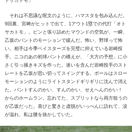
トサカトモ」
それは不思議な呪文のように、ハマスタを包み込んだ。
9回裏、宮﨑がヒットで出て、1アウト1塁での代打「オト
サカトモ」。ピンと張り詰めたマウンドの空気が、一瞬、
乙坂のバントのモーションで緩んだ。怖い、野球って怖
い。相手は今季ベイスターズを完璧に抑えている岩崎投
手。ニコのあの初球バントの構えが、「大方の予想」に小
さく引っ掻きキズを作った。迷いを含んだ岩崎投手のスト
レートを乙坂が思い切ってスイングする。ボールはスロー
モーションのようにライトスタンドギリギリに沈んで消え
た。バントすんのかい、すんのかい、せえへんのかい！
からのホームラン。忘れてた、スプリットなら両方狙うの
が乙坂だった。喜びと驚きと虚脱がいっぺんに訪れて、涙
が溢れ、私は腰を抜かしていた。