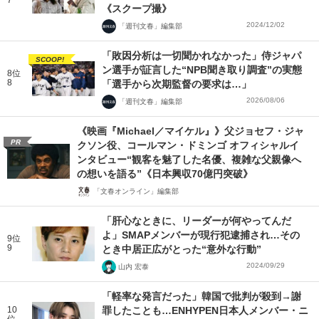
7
《スクープ撮》
2024/12/02
「週刊文春」編集部
「敗因分析は一切聞かれなかった」侍ジャパ
SCOOP!
ン選手が証言した“NPB聞き取り調査”の実態
8位
8
「選手から次期監督の要求は…」
2026/08/06
「週刊文春」編集部
《映画『Michael／マイケル』》父ジョセフ・ジャ
PR
クソン役、コールマン・ドミンゴ オフィシャルイ
ンタビュー“観客を魅了した名優、複雑な父親像へ
の想いを語る”《日本興収70億円突破》
「文春オンライン」編集部
「肝心なときに、リーダーが何やってんだ
よ」SMAPメンバーが現行犯逮捕され…その
9位
9
とき中居正広がとった“意外な行動”
2024/09/29
山内 宏泰
「軽率な発言だった」韓国で批判が殺到→謝
10
罪したことも…ENHYPEN日本人メンバー・ニ
位