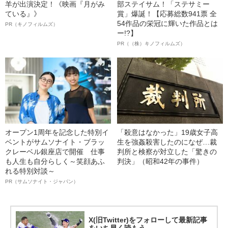
羊が出演決定！《映画『月がみ
部ステイサム！「ステサミー
ている』》
賞」爆誕！【応募総数941票 全
54作品の栄冠に輝いた作品とは
PR（キノフィルムズ）
ー!?】
PR（（株）キノフィルムズ）
オープン1周年を記念した特別イ
「殺意はなかった」19歳女子高
ベントがサムソナイト・ブラッ
生を強姦殺害したのになぜ…裁
クレーベル銀座店で開催 仕事
判所と検察が対立した「驚きの
も人生も自分らしく～笑顔あふ
判決」（昭和42年の事件）
れる特別対談～
PR（サムソナイト・ジャパン）
X(旧Twitter)をフォローして最新記事