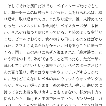
そしてそれは濱口だけでも、ベイスターズだけでもな
い、相手チームの阪神もそうだった。点を取られれば、取
り返す。取り返されては、また取り返す。誰一人諦めてな
かった。ハマスタにいる全員が、ベイスターズが、阪神
が、それぞれ勝つと信じきっている。奇跡のような空間だ
った。ビールはおろか、食べ物すら口にするのをはばから
れた。スマホさえ見られなかった。回を追うごとに漲って
くる、両チームの余りにも研ぎ澄まされた「絶対勝つ」と
いう気迫の中で、私ができることと言ったら、ただ一緒に
戦わせてくださいという気持ちだけ。ベイスターズおじさ
んの言う通り、我々はウキウキウォッチングするしかな
い。だけどこんなにレベルの高いウキウキウォッチングあ
るか。ぎゅっと握ったまま、拳の中の爪が痛い。寒いのに
持ってきた上着を取り出すこともできない。私が集中力を
切らしたら、負けると本気で思っていた。ガンジーは、ガ
ンジーってこんな気持ちだったんだろうか。ファンは無力