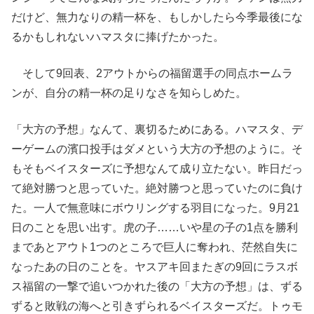
だけど、無力なりの精一杯を、もしかしたら今季最後にな
るかもしれないハマスタに捧げたかった。
そして9回表、2アウトからの福留選手の同点ホームラ
ンが、自分の精一杯の足りなさを知らしめた。
「大方の予想」なんて、裏切るためにある。ハマスタ、デ
ーゲームの濱口投手はダメという大方の予想のように。そ
もそもベイスターズに予想なんて成り立たない。昨日だっ
て絶対勝つと思っていた。絶対勝つと思っていたのに負け
た。一人で無意味にボウリングする羽目になった。9月21
日のことを思い出す。虎の子……いや星の子の1点を勝利
まであとアウト1つのところで巨人に奪われ、茫然自失に
なったあの日のことを。ヤスアキ回またぎの9回にラスボ
ス福留の一撃で追いつかれた後の「大方の予想」は、ずる
ずると敗戦の海へと引きずられるベイスターズだ。トゥモ