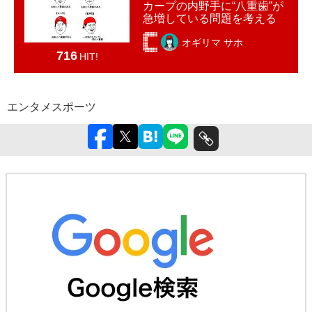
カープの内野手に“八重歯”が
急増している問題を考える
オギリマ サホ
716
HIT!
エンタメ
スポーツ