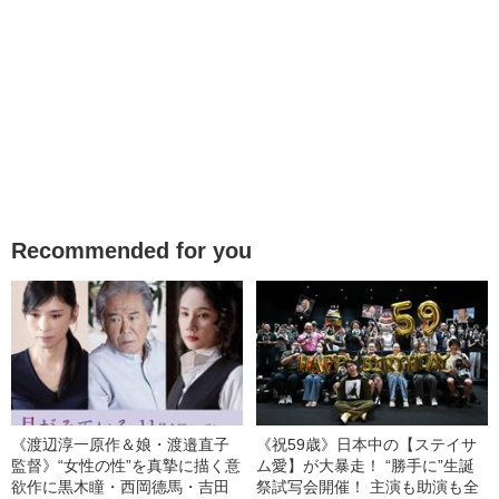
Recommended for you
《渡辺淳一原作＆娘・渡邉直子
《祝59歳》日本中の【ステイサ
監督》“女性の性”を真摯に描く意
ム愛】が大暴走！ “勝手に”生誕
欲作に黒木瞳・西岡德馬・吉田
祭試写会開催！ 主演も助演も全