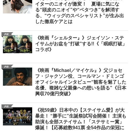
イターのニオイが激変！ 夏場に気にな
る“頭皮のニオイ”や“ベタつき”を解消す
る、“ウィッグのスペシャリスト”が生み出
した徹底ケアとは
PR
《映画『シェルター』》ジェイソン・ステ
イサムがお盆を“打破”する!!《「眠眠打破」
コラボ》
PR
《映画『Michael／マイケル』》父ジョセ
フ・ジャクソン役、コールマン・ドミンゴ
オフィシャルインタビュー“観客を魅了した
名優、複雑な父親像への想いを語る”《日本
興収70億円突破》
PR
《祝59歳》日本中の【ステイサム愛】が大
暴走！ “勝手に”生誕祭試写会開催！ 主演も
助演も全部ステイサム！「ステサミー賞」
爆誕！【応募総数941票 全54作品の栄冠に