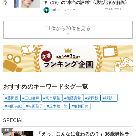
キ（19）の“本当の評判”〈現地記者が解説〉
10
2024/12/09
吉崎 エイジーニョ
11位から20位を見る
おすすめのキーワードタグ一覧
#藤田晋
#三山凌輝
#高市早苗
#後藤真希
#森岡毅
#城彰二
#内田有紀
#松田聖子
#玉木雄一郎
#亀和田武
SPECIAL
PR
「えっ、こんなに変わるの？」36歳男性ラ