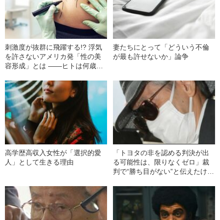
刺激度が抜群に飛躍する!? 浮気
妻たちにとって「どういう不倫
を許さないアメリカ発「性の美
が最も許せないか」論争
容形成」とは ――ヒトは何歳ま
でセックスできるのか？
高学歴高収入女性が「選択的愛
「トヨタの非を認める判決が出
人」として生きる理由
る可能性は、限りなくゼロ」裁
判で“勝ち目がない”と伝えたけれ
ど…《池袋暴走事故》父・飯塚
幸三を説得できなかった「長男
の葛藤」