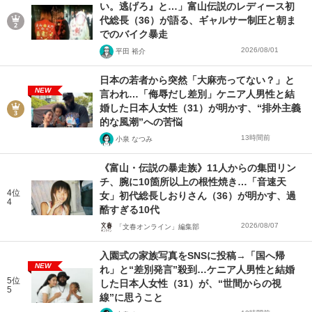
い。逃げろ』と…」富山伝説のレディース初
代総長（36）が語る、ギャルサー制圧と朝ま
でのバイク暴走
2026/08/01
平田 裕介
日本の若者から突然「大麻売ってない？」と
NEW
言われ…「侮辱だし差別」ケニア人男性と結
婚した日本人女性（31）が明かす、“排外主義
的な風潮”への苦悩
13時間前
小泉 なつみ
《富山・伝説の暴走族》11人からの集団リン
チ、腕に10箇所以上の根性焼き…「音速天
4位
女」初代総長しおりさん（36）が明かす、過
4
酷すぎる10代
2026/08/07
「文春オンライン」編集部
入園式の家族写真をSNSに投稿→「国へ帰
NEW
れ」と“差別発言”殺到…ケニア人男性と結婚
5位
した日本人女性（31）が、“世間からの視
5
線”に思うこと