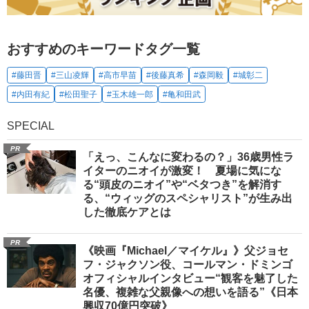
おすすめのキーワードタグ一覧
#藤田晋
#三山凌輝
#高市早苗
#後藤真希
#森岡毅
#城彰二
#内田有紀
#松田聖子
#玉木雄一郎
#亀和田武
SPECIAL
PR
「えっ、こんなに変わるの？」36歳男性ラ
イターのニオイが激変！ 夏場に気にな
る“頭皮のニオイ”や“ベタつき”を解消す
る、“ウィッグのスペシャリスト”が生み出
した徹底ケアとは
PR
《映画『Michael／マイケル』》父ジョセ
フ・ジャクソン役、コールマン・ドミンゴ
オフィシャルインタビュー“観客を魅了した
名優、複雑な父親像への想いを語る”《日本
興収70億円突破》