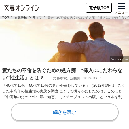
電子版TOP
メニュー
TOP
文藝春秋
ライフ
妻たちの不倫を防ぐための処方箋「“挿入にこだわらない
妻たちの不倫を防ぐための処方箋「“挿入にこだわらな
い”性生活」とは？
「文藝春秋」編集部
2019/10/17
「40代で15％、50代で16％の妻が不倫をしている」（2012年調べ） こう
した中高年の性生活の実態を調査によって明らかにしたのは、このほど
『中高年のための性生活の知恵』（アチーブメント出版）という本を刊行
した日本…
続きを読む