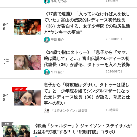
13時間前
小泉 なつみ
《17歳で逮捕》「入っていなければ人を殺し
ていた」富山の伝説的レディース初代総長
6位
（36）が告白する、女子少年院での独房生活
6
と“ヤンキーの更生”
2026/08/01
平田 裕介
《14歳で指にタトゥー》「息子から『ママ、
腕は隠して』と…」富山伝説のレディース初
7位
7
代総長（36）が語る、タトゥーを入れた後悔
2026/08/01
平田 裕介
息子から「特攻服はダサい。タトゥーは隠し
NEW
て」と…少年院を経てシングルマザーになっ
8位
た元レディース総長（36）が語る、育児と仕
8
事への思い
12時間前
「文春オンライン」編集部
PR
《映画『シェルター』》ジェイソン・ステイサムが
お盆を“打破”する!!《「眠眠打破」コラボ》