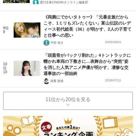
週刊文春CINEMAオンライン編集部
《両腕にでかいタトゥー》「元暴走族だから
こそ、1ミリもズレたくない」富山伝説のレデ
9位
ィース初代総長（36）が明かす、2人の子育て
9
と仕事への思い
2026/08/01
平田 裕介
「頭蓋骨がパックリ割れた」4トントラックに
轢かれ車両の下敷きに…表舞台から“突然”姿
10
を消した人気アニメ声優が明かす、凄惨な交
位
10
通事故の一部始終
2026/07/11
徳重 龍徳
11位から20位を見る