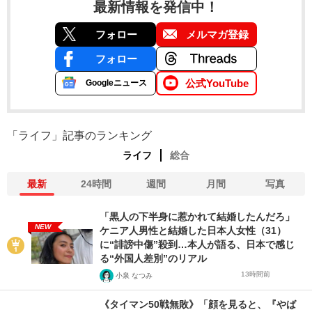
最新情報を発信中！
フォロー
メルマガ登録
フォロー
公式YouTube
Googleニュース
「ライフ」記事のランキング
ライフ
総合
最新
24時間
週間
月間
写真
「黒人の下半身に惹かれて結婚したんだろ」
NEW
ケニア人男性と結婚した日本人女性（31）
に“誹謗中傷”殺到…本人が語る、日本で感じ
る“外国人差別”のリアル
13時間前
小泉 なつみ
《タイマン50戦無敗》「顔を見ると、『やば