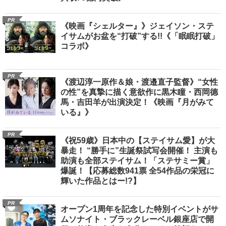
PR
《映画『シェルター』》ジェイソン・ステ
イサムがお盆を“打破”する!!《「眠眠打破」
コラボ》
PR
《渡辺淳一原作＆娘・渡邉直子監督》“女性
の性”を真摯に描く意欲作に黒木瞳・西岡德
馬・吉田羊が出演決定！《映画『月がみて
いる』》
PR
《祝59歳》日本中の【ステイサム愛】が大
暴走！ “勝手に”生誕祭試写会開催！ 主演も
助演も全部ステイサム！「ステサミー賞」
爆誕！【応募総数941票 全54作品の栄冠に
輝いた作品とはー!?】
PR
オープン1周年を記念した特別イベントがサ
ムソナイト・ブラックレーベル銀座店で開