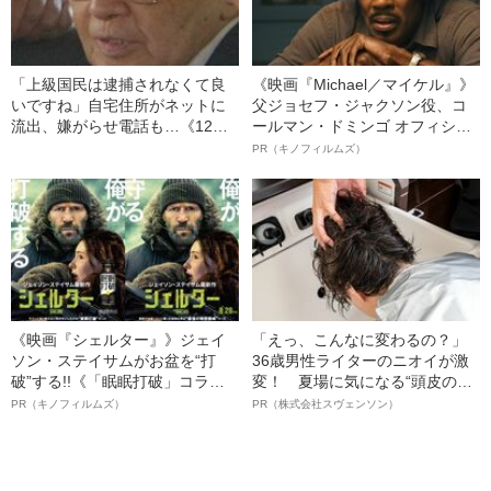
「上級国民は逮捕されなくて良
《映画『Michael／マイケル』》
いですね」自宅住所がネットに
父ジョセフ・ジャクソン役、コ
流出、嫌がらせ電話も…《12人
ールマン・ドミンゴ オフィシャ
死傷の池袋暴走事故》飯塚幸三
ルインタビュー“観客を魅了した
PR（キノフィルムズ）
の長男が直面した「加害者家族
名優、複雑な父親像への想いを
への暴力」
語る”《日本興収70億円突破》
《映画『シェルター』》ジェイ
「えっ、こんなに変わるの？」
ソン・ステイサムがお盆を“打
36歳男性ライターのニオイが激
破”する!!《「眠眠打破」コラ
変！ 夏場に気になる“頭皮のニ
ボ》
オイ”や“ベタつき”を解消す
PR（キノフィルムズ）
PR（株式会社スヴェンソン）
る、“ウィッグのスペシャリス
ト”が生み出した徹底ケアとは