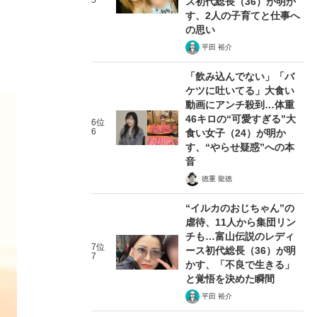
5
ス初代総長（36）が明か
す、2人の子育てと仕事へ
の思い
平田 裕介
「飲み込んでない」「バ
ケツに吐いてる」大食い
動画にアンチ殺到…体重
46キロの“可愛すぎる”大
6位
6
食い女子（24）が明か
す、“やらせ疑惑”への本
音
徳重 龍徳
“イルカのおじちゃん”の
虐待、11人から集団リン
チも…富山伝説のレディ
7位
ース初代総長（36）が明
7
かす、「不良で生きる」
と覚悟を決めた瞬間
平田 裕介