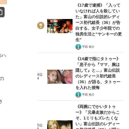
《17歳で逮捕》「入って
いなければ人を殺してい
た」富山の伝説的レディ
ース初代総長（36）が告
白する、女子少年院での
独房生活と“ヤンキーの更
生”
平田 裕介
のハ
《14歳で指にタトゥー》
「息子から『ママ、腕は
隠して』と…」富山伝説
4位
のレディース初代総長
の
4
（36）が語る、タトゥー
を入れた後悔
平田 裕介
さ
《両腕にでかいタトゥ
ー》「元暴走族だからこ
そ、1ミリもズレたくな
い」富山伝説のレディー
5位