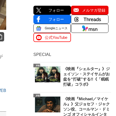
フォロー
メルマガ登録
フォロー
Googleニュース
公式YouTube
SPECIAL
が
PR
《映画『シェルター』》ジ
ェイソン・ステイサムがお
盆を“打破”する!!《「眠眠
打破」コラボ》
WEB
PR
《映画『Michael／マイケ
ル』》父ジョセフ・ジャク
ソン役、コールマン・ドミ
ンゴ オフィシャルインタ