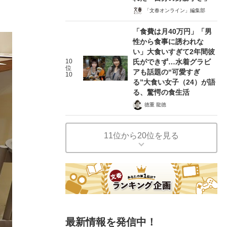
「文春オンライン」編集部
「食費は月40万円」「男
性から食事に誘われな
い」大食いすぎて2年間彼
10
氏ができず…水着グラビ
位
アも話題の“可愛すぎ
10
る”大食い女子（24）が語
る、驚愕の食生活
徳重 龍徳
11位から20位を見る
最新情報を発信中！