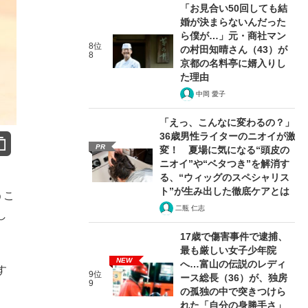
「お見合い50回しても結
婚が決まらないんだった
ら僕が…」元・商社マン
8位
の村田知晴さん（43）が
8
京都の名料亭に婿入りし
た理由
中岡 愛子
「えっ、こんなに変わるの？」
36歳男性ライターのニオイが激
PR
変！ 夏場に気になる“頭皮の
ニオイ”や“ベタつき”を解消す
る、“ウィッグのスペシャリス
ト”が生み出した徹底ケアとは
うこ
二瓶 仁志
し
17歳で傷害事件で逮捕、
最も厳しい女子少年院
NEW
へ…富山の伝説のレディ
す
9位
ース総長（36）が、独房
9
の孤独の中で突きつけら
れた「自分の身勝手さ」