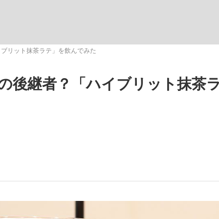
いまさら聞け
イブリット抹茶ラテ」を飲んでみた
の後継者？「ハイブリット抹茶
手が証言した“NPB聞...
「クマが悪者扱いされているの
もっと見る
カー日本代表・森保一監督...