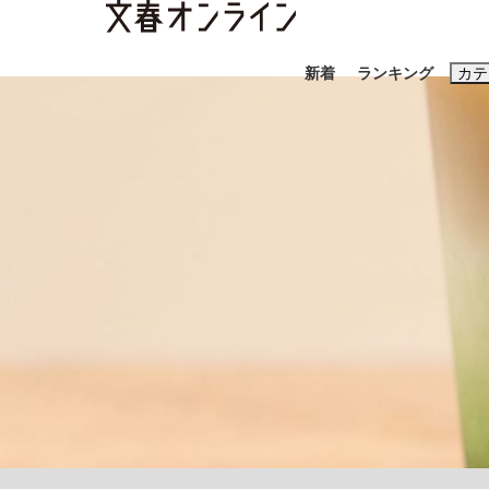
新着
ランキング
カテ
スクープ
ニュー
おすすめのキ
#藤田晋
#三
#玉木雄一郎
「90%は失敗する。でも…」本田圭佑が初め
終戦から81年