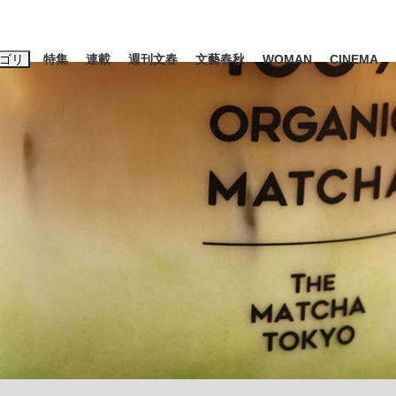
ゴリ
特集
連載
週刊文春
文藝春秋
WOMAN
CINEMA
キーワード入力
ス
エンタメ
ライフ
ビジネス
ーワードタグ一覧
山凌輝
#高市早苗
#後藤真希
#森岡毅
#城彰二
#内田有紀
観る将棋、読
#亀和田武
て明かした日本代表監督に...
「最悪の空気のまま解散」W