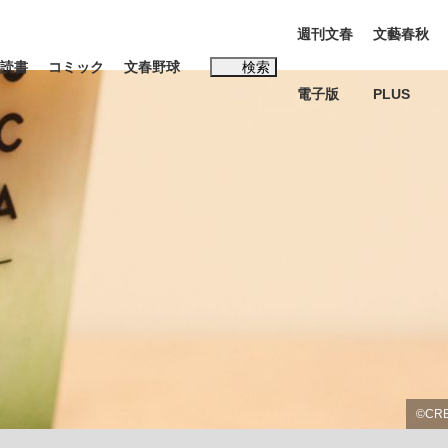
週刊文春
文藝春秋
読書
コミック
文春野球
検索
電子版
PLUS
インタビュー
読書
#松田聖子
む将棋
BC日本代表“敗戦”の真実 選手が明かす...