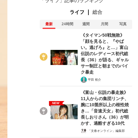
「ライフ」記事のランキング
ライフ
総合
最新
24時間
週間
月間
写真
《タイマン50戦無敗》
「顔を見ると、『やば
い。逃げろ』と…」富山
伝説のレディース初代総
長（36）が語る、ギャル
サー制圧と朝までのバイ
ク暴走
平田 裕介
《富山・伝説の暴走族》
11人からの集団リンチ、
NEW
腕に10箇所以上の根性焼
き…「音速天女」初代総
長しおりさん（36）が明
かす、過酷すぎる10代
「文春オンライン」編集部