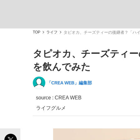
TOP
ライフ
タピオカ、チーズティーの後継者？「ハ
タピオカ、チーズティー
「敗因分析は一切聞かれなかった」侍ジャパン選
キングの誕生を、目撃せよ。
を飲んでみた
「CREA WEB」編集部
source : CREA WEB
the Style
ライフ
グルメ
「目標達成できなかったからと言って…」サッ