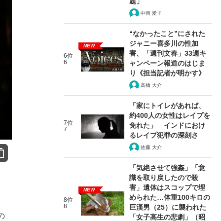
題」
中岡 愛子
“なかったこと”にされた
ジャニー喜多川の性加
NEW
害、「週刊文春」33週キ
6位
6
ャンペーン報道のはじま
り《担当記者が明かす》
髙橋 大介
「家にトイレがあれば、
約400人の女性はレイプを
7位
免れた」 インドにおけ
7
るレイプ犯罪の深刻さ
佐藤 大介
「気絶させて強姦」「意
識を取り戻したので殺
害」遺体はスコップで埋
NEW
められた…体重100キロの
8位
8
巨漢男（25）に襲われた
の
「女子高生の悲劇」（昭