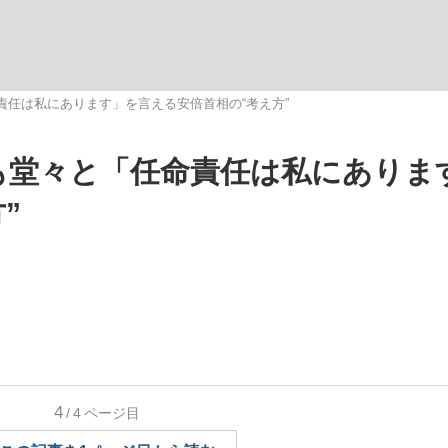
いまさら聞け
責任は私にあります」を言える安倍首相の“考え方”
も堂々と「任命責任は私にありま
手が証言した“NPB聞...
「クマが悪者扱いされているの
”
もっと見る
4
/4
ページ目
カー日本代表・森保一監督...