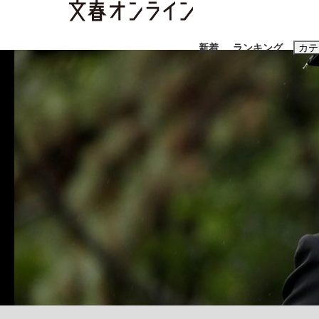
新着
ランキング
カテ
スクープ
ニュー
おすすめのキ
#藤田晋
#三
#玉木雄一郎
「90%は失敗する。でも…」本田圭佑が初め
終戦から81年