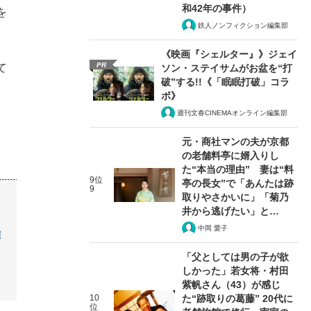
和42年の事件）
を
鉄人ノンフィクション編集部
《映画『シェルター』》ジェイ
PR
て
ソン・ステイサムがお盆を“打
破”する!!《「眠眠打破」コラ
ボ》
週刊文春CINEMAオンライン編集部
元・商社マンの夫が京都
の老舗料亭に婿入りし
た“本当の理由” 妻は“料
9位
亭の長女”で「あんたは跡
9
取りやさかいに」「菊乃
井から逃げたい」と…
中岡 愛子
離
「父としては男の子が欲
しかった」若女将・村田
紫帆さん（43）が感じ
10
た“跡取りの葛藤” 20代に
位