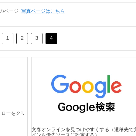
のページ
写真ページはこちら
1
2
3
4
ォローをクリ
文春オンラインを見つけやすくする
（遷移先で
インを優先ソースに設定する）