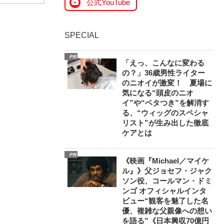
公式YouTube
SPECIAL
PR
「えっ、こんなに変わる
の？」36歳男性ライター
のニオイが激変！ 夏場に
気になる“頭皮のニオ
イ”や“ベタつき”を解消す
る、“ウィッグのスペシャ
リスト”が生み出した徹底
ケアとは
PR
《映画『Michael／マイケ
ル』》父ジョセフ・ジャク
ソン役、コールマン・ドミ
ンゴ オフィシャルインタ
ビュー“観客を魅了した名
優、複雑な父親像への想い
を語る”《日本興収70億円