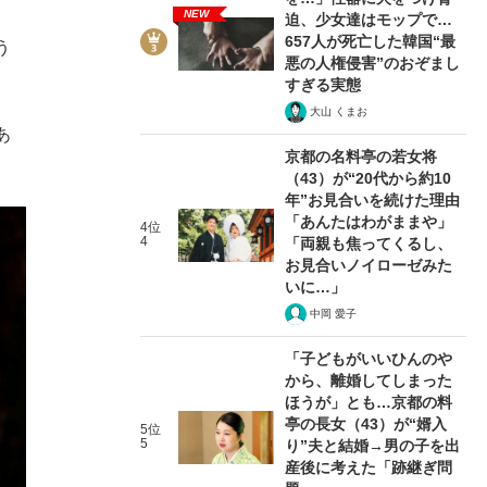
NEW
迫、少女達はモップで…
657人が死亡した韓国“最
う
悪の人権侵害”のおぞまし
すぎる実態
大山 くまお
あ
京都の名料亭の若女将
（43）が“20代から約10
年”お見合いを続けた理由
「あんたはわがままや」
4位
4
「両親も焦ってくるし、
お見合いノイローゼみた
いに…」
中岡 愛子
「子どもがいいひんのや
から、離婚してしまった
ほうが」とも…京都の料
亭の長女（43）が“婿入
5位
5
り”夫と結婚→男の子を出
産後に考えた「跡継ぎ問