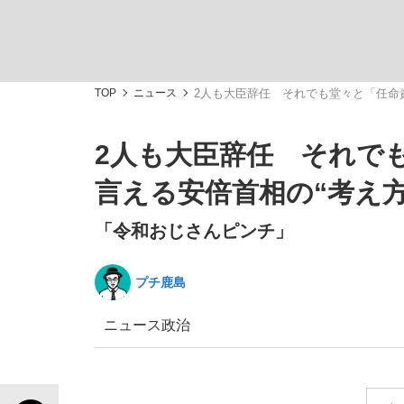
TOP
ニュース
2人も大臣辞任 それでも堂々と「任命
2人も大臣辞任 それで
「敗因分析は一切聞かれなかった」侍ジャパン選
キングの誕生を、目撃せよ。
言える安倍首相の“考え方
「令和おじさんピンチ」
プチ鹿島
the Style
ニュース
政治
「目標達成できなかったからと言って…」サッ