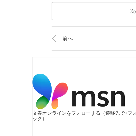
次
前へ
文春オンラインをフォローする
（遷移先で+フ
ック）