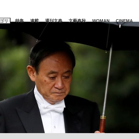
ゴリ
特集
連載
週刊文春
文藝春秋
WOMAN
CINEMA
キーワード入力
ス
エンタメ
ライフ
ビジネス
ーワードタグ一覧
山凌輝
#高市早苗
#後藤真希
#森岡毅
#城彰二
#内田有紀
観る将棋、読
#亀和田武
て明かした日本代表監督に...
「最悪の空気のまま解散」W