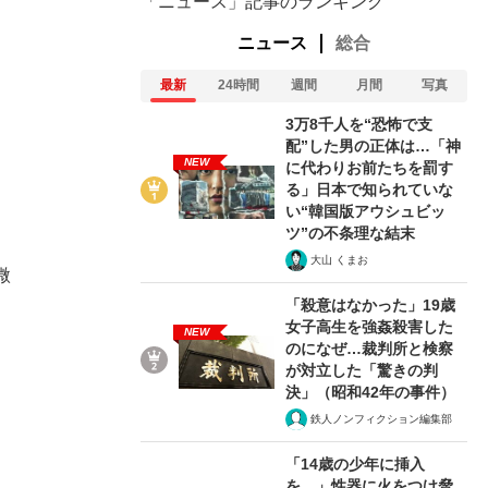
「ニュース」記事のランキング
ニュース
総合
最新
24時間
週間
月間
写真
3万8千人を“恐怖で支
配”した男の正体は…「神
NEW
に代わりお前たちを罰す
る」日本で知られていな
い“韓国版アウシュビッ
ツ”の不条理な結末
大山 くまお
微
「殺意はなかった」19歳
女子高生を強姦殺害した
NEW
のになぜ…裁判所と検察
が対立した「驚きの判
決」（昭和42年の事件）
鉄人ノンフィクション編集部
「14歳の少年に挿入
を…」性器に火をつけ脅