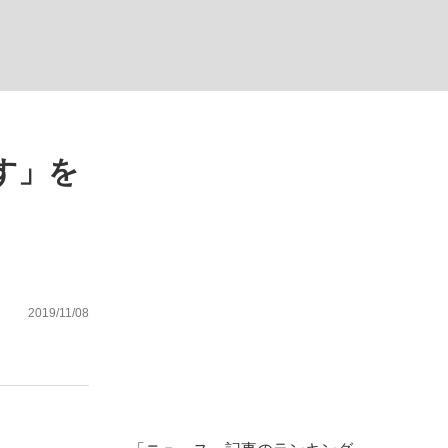
ない資産運用のすべて
す」を
が悲しい」『北の国から』倉本聰氏（91...
2019/11/08