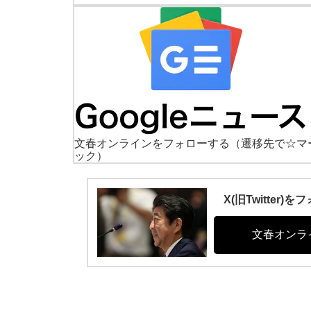
文春オンラインをフォローする
（遷移先で☆マ
ック）
X(旧Twitte
文春オンラ