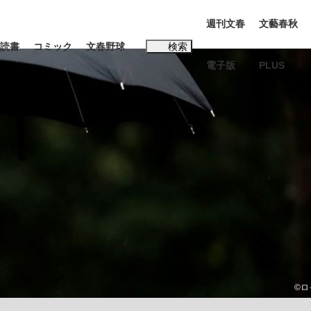
週刊文春
文藝春秋
読書
コミック
文春野球
検索
電子版
PLUS
インタビュー
読書
#松田聖子
む将棋
BC日本代表“敗戦”の真実 選手が明かす...