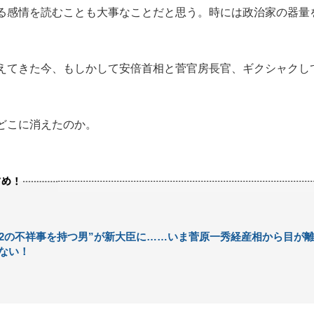
る感情を読むことも大事なことだと思う。時には政治家の器量
えてきた今、もしかして安倍首相と菅官房長官、ギクシャクし
どこに消えたのか。
12の不祥事を持つ男”が新大臣に……いま菅原一秀経産相から目が
ない！