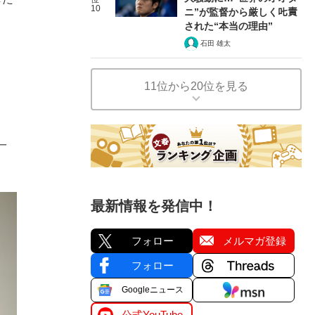
10
ニ”が監督から厳しく𠮟責
された“本当の理由”
石田 雄太
11位から20位を見る
一
最新情報を発信中！
フォロー
メルマガ登録
フォロー
Googleニュース
公式YouTube