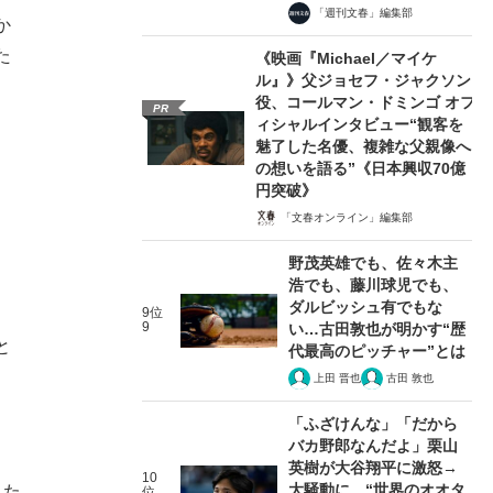
「週刊文春」編集部
か
た
《映画『Michael／マイケ
ル』》父ジョセフ・ジャクソン
役、コールマン・ドミンゴ オフ
PR
ィシャルインタビュー“観客を
魅了した名優、複雑な父親像へ
の想いを語る”《日本興収70億
円突破》
「文春オンライン」編集部
野茂英雄でも、佐々木主
浩でも、藤川球児でも、
ダルビッシュ有でもな
9位
。
9
い…古田敦也が明かす“歴
と
代最高のピッチャー”とは
上田 晋也
古田 敦也
「ふざけんな」「だから
バカ野郎なんだよ」栗山
英樹が大谷翔平に激怒→
10
大騒動に…“世界のオオタ
した
位