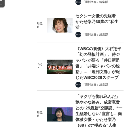
「週刊文春」編集部
セクシー女優の先駆者
かたせ梨乃60歳の“私生
6位
6
活”
「週刊文春」編集部
《WBCの裏側》大谷翔平
「幻の登板計画」、侍ジ
ャパンが語る「井口新監
7位
督」「井端ジャパンの総
7
括」…「週刊文春」が報
じたWBC2026スクープ
「週刊文春」編集部
「ヤクザも惚れ込んだ」
艶やかな絡み、成宮寛貴
との“25歳差”交際説、“一
8位
生結婚しない”宣言も…肉
8
体派女優・かたせ梨乃
（68）の“極める”人生