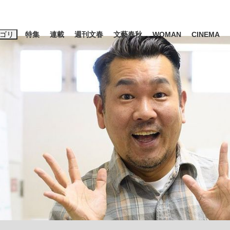
ゴリ
特集
連載
週刊文春
文藝春秋
WOMAN
CINEMA
キーワード入力
ス
エンタメ
ライフ
ビジネス
ーワードタグ一覧
山凌輝
#高市早苗
#後藤真希
#森岡毅
#城彰二
#内田有紀
観る将棋、読
#亀和田武
て明かした日本代表監督に...
「最悪の空気のまま解散」W