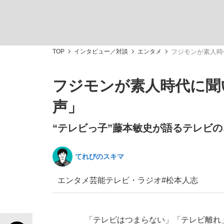
TOP
インタビュー／対談
エンタメ
フジモンが素人時
フジモンが素人時代に聞
「敗因分析は一切聞かれなかった」侍ジャパン選
キングの誕生を、目撃せよ。
声」
“テレビっ子”藤本敏史が語るテレビの
てれびのスキマ
the Style
エンタメ
芸能
テレビ・ラジオ
#松本人志
「目標達成できなかったからと言って…」サッ
「テレビはつまらない」「テレビ離れ