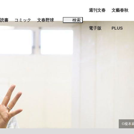
週刊文春
文藝春秋
読書
コミック
文春野球
検索
電子版
PLUS
インタビュー
読書
#松田聖子
む将棋
BC日本代表“敗戦”の真実 選手が明かす...