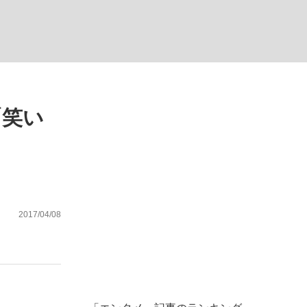
ない資産運用のすべて
「笑い
が悲しい」『北の国から』倉本聰氏（91...
2017/04/08