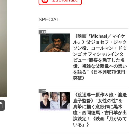
SPECIAL
PR
《映画『Michael／マイケ
ル』》父ジョセフ・ジャク
ソン役、コールマン・ドミ
ンゴ オフィシャルインタ
ビュー“観客を魅了した名
優、複雑な父親像への想い
を語る”《日本興収70億円
突破》
PR
《渡辺淳一原作＆娘・渡邉
直子監督》“女性の性”を
真摯に描く意欲作に黒木
瞳・西岡德馬・吉田羊が出
演決定！《映画『月がみて
いる』》