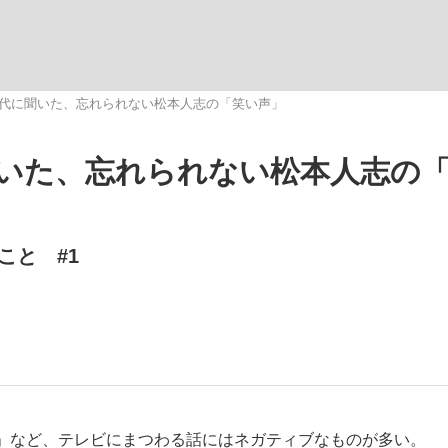
いまさら聞け
代に聞いた、忘れられない松本人志の「笑い声」
いた、忘れられない松本人志の
手が証言した“NPB聞...
「クマが悪者扱いされているの
こと #1
もっと見る
カー日本代表・森保一監督...
」など、テレビにまつわる話にはネガティブなものが多い。