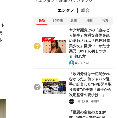
「エンタメ」記事のランキング
エンタメ
総合
最新
24時間
週間
月間
写真
スト
ヤクザ顔負けの「血みど
そ
ろ情事」豊満な身体を舐
NEW
少
めまわされ…「自称16歳
美少女」怪演中、かたせ
梨乃（69）の美しすぎ
る“熟れ方”
ゆるま 小林
「敗因分析は一切聞かれ
なかった」侍ジャパン選
SCOOP!
手が証言した“NPB聞き取
り調査”の実態「選手から
次期監督の要求は…」
「週刊文春」編集部
「最悪の空気のまま解
散」WBC日本代表“敗