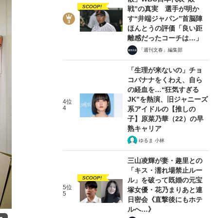
SCOOP!
戦”の真実 選手が明か
す“井端ジャパン”首脳陣
ほんとうの評価「良い距
離感だったコーチは…」
「週刊文春」編集部
「生理が来ないの」チョ
コバナナをくわえ、自ら
の経血を…“狂気すぎる
JK”を熱演、旧ジャニーズ
4位
4
系アイドルの【推しの
子】原菜乃華（22）の早
熟キャリア
ゆるま 小林
三山凌輝が妻・趣里との
「キス・濡れ場禁止ルー
SCOOP!
ル」を破って既婚の元宝
5位
塚女優・花乃まりあと連
5
日密会《直撃後にもホテ
ルへ…》