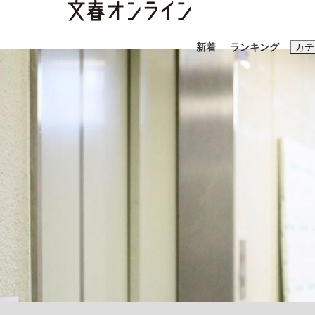
新着
ランキング
カテ
スクープ
ニュー
おすすめのキ
#藤田晋
#三
#玉木雄一郎
「90%は失敗する。でも…」本田圭佑が初め
終戦から81年