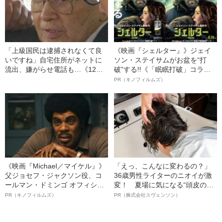
「上級国民は逮捕されなくて良
《映画『シェルター』》ジェイ
いですね」自宅住所がネットに
ソン・ステイサムがお盆を“打
流出、嫌がらせ電話も…《12人
破”する!!《「眠眠打破」コラ
死傷の池袋暴走事故》飯塚幸三
ボ》
PR（キノフィルムズ）
の長男が直面した「加害者家族
への暴力」
《映画『Michael／マイケル』》
「えっ、こんなに変わるの？」
父ジョセフ・ジャクソン役、コ
36歳男性ライターのニオイが激
ールマン・ドミンゴ オフィシャ
変！ 夏場に気になる“頭皮のニ
ルインタビュー“観客を魅了した
オイ”や“ベタつき”を解消す
PR（キノフィルムズ）
PR（株式会社スヴェンソン）
名優、複雑な父親像への想いを
る、“ウィッグのスペシャリス
語る”《日本興収70億円突破》
ト”が生み出した徹底ケアとは