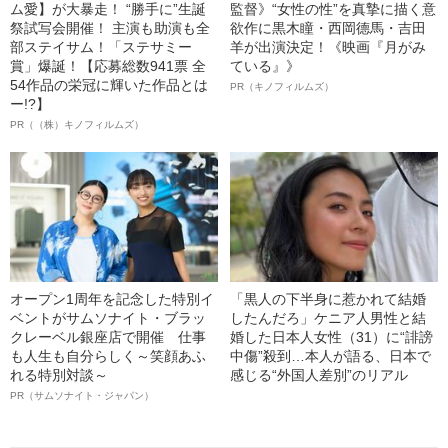
ム愛】が大暴走！ “勝手に”生誕
監督》“女性の性”を真摯に描く意
祭試写会開催！ 主演も助演も全
欲作に黒木瞳・西岡德馬・吉田
部ステイサム！「ステサミー
羊が出演決定！《映画『月がみ
賞」爆誕！【応募総数941票 全
ている』》
54作品の栄冠に輝いた作品とは
PR（キノフィルムズ）
ー!?】
PR（（株）キノフィルムズ）
オープン1周年を記念した特別イ
「黒人の下半身に惹かれて結婚
ベントがサムソナイト・ブラッ
したんだろ」ケニア人男性と結
クレーベル銀座店で開催 仕事
婚した日本人女性（31）に“誹謗
も人生も自分らしく～笑顔あふ
中傷”殺到…本人が語る、日本で
れる特別対談～
感じる“外国人差別”のリアル
PR（サムソナイト・ジャパン）