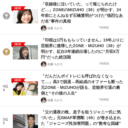
「収録後に泣いていた、って報じられたけ
NEW
ど…」ZONEのMIZUHO（38）が明かす、24
年前にとんねるず石橋貴明がつけた“強烈なあ
だ名”事件の真相
7時間前
佐藤 ちひろ
「印税は1円ももらっていません」19年ぶりに
NEW
芸能界に復帰したZONE・MIZUHO（38）が
明かす、紅白3年連続出場したのに“月収8万
円”だった絶頂期
7時間前
佐藤 ちひろ
「だんだんボイトレにも呼ばれなくなっ
NEW
て…」高3で脱退→再結成のオファーも断った
4位
元ZONE・MIZUHOが語る、芸能界引退の裏
4
側と“その後の人生”
7時間前
佐藤 ちひろ
「父の通夜の晩、息子を狙うジャニー氏に気
づいた」元SMAP草彅剛（49）が巻き込まれ
5位
5
た「ジャニーズ性加害問題」の“数奇な因縁”