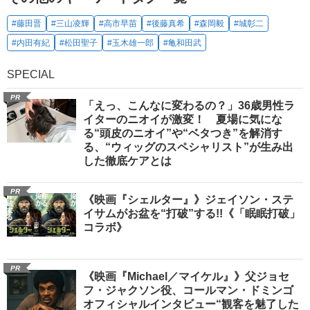
#藤田晋
#三山凌輝
#高市早苗
#後藤真希
#森岡毅
#城彰二
#内田有紀
#松田聖子
#玉木雄一郎
#亀和田武
SPECIAL
PR
「えっ、こんなに変わるの？」36歳男性ラ
イターのニオイが激変！ 夏場に気にな
る“頭皮のニオイ”や“ベタつき”を解消す
る、“ウィッグのスペシャリスト”が生み出
した徹底ケアとは
PR
《映画『シェルター』》ジェイソン・ステ
イサムがお盆を“打破”する!!《「眠眠打破」
コラボ》
PR
《映画『Michael／マイケル』》父ジョセ
フ・ジャクソン役、コールマン・ドミンゴ
オフィシャルインタビュー“観客を魅了した