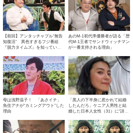
【前回】アンタッチャブル“無告
あのM-1初代準優勝者が語る「歴
知復活” 異色すぎるフジ番組
代M-1王者でサンドウィッチマン
『脱力タイムズ』を知っていま
が一番支持される理由」
すか？
母は浅野温子！ 「あさイチ」
「黒人の下半身に惹かれて結婚
魚住アナが“カミングアウト”した
したんだろ」ケニア人男性と結
理由
婚した日本人女性（31）に“誹謗
中傷”殺到…本人が語る、日本で
感じる“外国人差別”のリアル