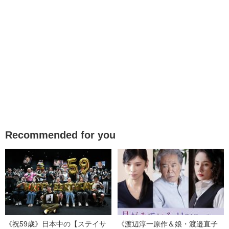
Recommended for you
《祝59歳》日本中の【ステイサ
《渡辺淳一原作＆娘・渡邉直子