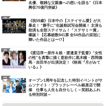
名優、複雑な父親像への想いを語る”《日本
興収70億円突破》
PR
《祝59歳》日本中の【ステイサム愛】が大
暴走！ “勝手に”生誕祭試写会開催！ 主演も
助演も全部ステイサム！「ステサミー賞」
爆誕！【応募総数941票 全54作品の栄冠に
輝いた作品とはー!?】
PR
《渡辺淳一原作＆娘・渡邉直子監督》“女性
の性”を真摯に描く意欲作に黒木瞳・西岡德
馬・吉田羊が出演決定！《映画『月がみて
いる』》
PR
オープン1周年を記念した特別イベントがサ
ムソナイト・ブラックレーベル銀座店で開
催 仕事も人生も自分らしく～笑顔あふれ
る特別対談～