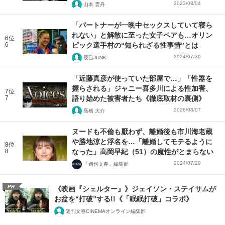
2023/08/04
山本 雲丹
「パートナーが一晩中セックスしていて寝ら
れない」と解散に至った女子ペアも…オリン
6位
6
ピック選手村の“知られざる性事情”とは
2024/07/30
辰巳JUNK
「近藤真彦が使っていた部屋で…」「性器を
握らされる」ジャニー喜多川による性加害、
7位
7
語り始めた被害者たち《徹底取材の裏側》
2026/08/07
髙橋 大介
ヌードも不倫も厭わず、離婚後も市川海老蔵
や勝地涼と浮名を…「離婚してモテるように
8位
8
なった」高岡早紀（51）の魔性がとまらない
2024/07/29
「週刊文春」編集部
PR
《映画『シェルター』》ジェイソン・ステイサムが
お盆を“打破”する!!《「眠眠打破」コラボ》
週刊文春CINEMAオンライン編集部