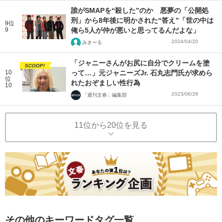
誰がSMAPを“殺した”のか 悪夢の「公開処
刑」から8年後に明かされた“答え”「世の中は
9位
9
俺ら5人が仲が悪いと思ってるんだよな」
2024/04/20
みきーる
「ジャニーさんがお尻に自分でクリームを塗
SCOOP!
10
って…」元ジャニーズJr. 石丸志門氏が求めら
位
れたおぞましい性行為
10
2023/06/28
「週刊文春」編集部
11位から20位を見る
その他のキーワードタグ一覧