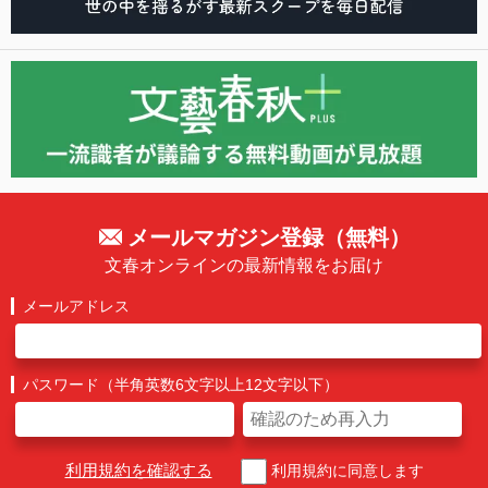
メールマガジン登録（無料）
文春オンラインの最新情報をお届け
メールアドレス
パスワード（半角英数6文字以上12文字以下）
利用規約を確認する
利用規約に同意します