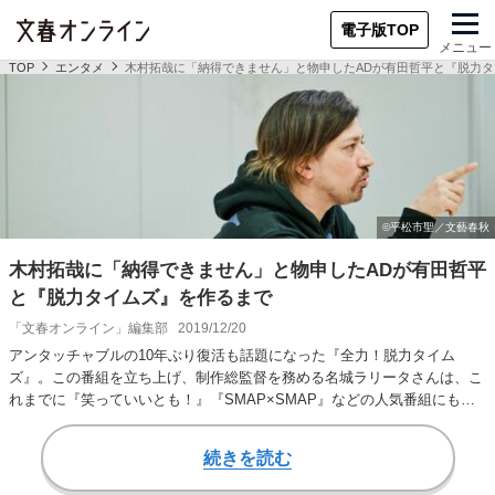
電子版TOP
メニュー
TOP
エンタメ
木村拓哉に「納得できません」と物申したADが有田哲平と『脱力
木村拓哉に「納得できません」と物申したADが有田哲平
と『脱力タイムズ』を作るまで
「文春オンライン」編集部
2019/12/20
アンタッチャブルの10年ぶり復活も話題になった『全力！脱力タイム
ズ』。この番組を立ち上げ、制作総監督を務める名城ラリータさんは、こ
れまでに『笑っていいとも！』『SMAP×SMAP』などの人気番組にも携
わってきました…
続きを読む