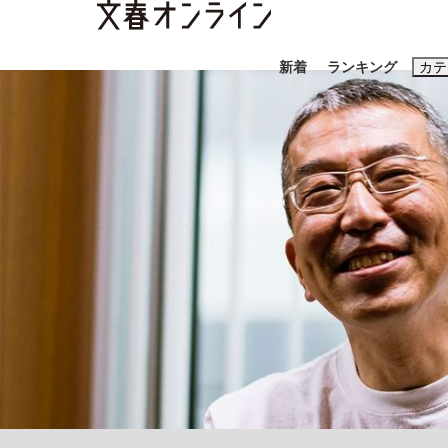
新着
ランキング
カテ
スクープ
ニュー
おすすめのキ
#三山凌輝
#
#玉木雄一郎
「90%は失敗する。でも…」本田圭佑が初め
終戦から81年