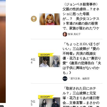
〈ジョンベネ殺害事件〉
父親の性的虐待…？オネ
ショに怒った母親
が…？ 美少女コンテス
ト常連の6歳の娘の殺害
で、家族が疑われたワケ
飯塚 真紀子
「ちょっとエロいほうが
いい」三山凌輝が『愛の
不時着』共演の既婚女
SCOOP!
優・花乃まりあと“裏切り
4位
4
愛”《趣里の悲痛告白「夫
は子供に興味がないのか
も」》
「週刊文春」編集部
「取材された日にホテ
ル？」三山凌輝と元宝
SCOOP!
塚・花乃まりあの連日密
5位
会…文春直撃→まさかの
5