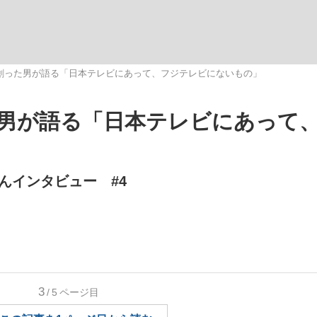
いまさら聞け
を創った男が語る「日本テレビにあって、フジテレビにないもの」
た男が語る「日本テレビにあって
手が証言した“NPB聞...
「クマが悪者扱いされているの
んインタビュー #4
もっと見る
3
/5
ページ目
カー日本代表・森保一監督...