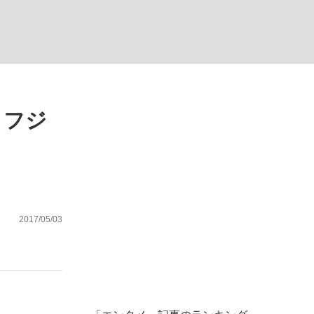
ない資産運用のすべて
、フジ
が悲しい」『北の国から』倉本聰氏（91...
2017/05/03