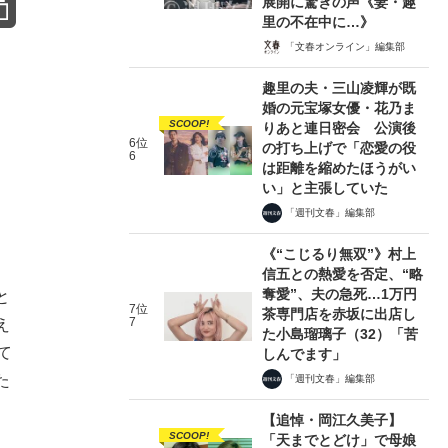
展開に驚きの声《妻・趣
里の不在中に…》
「文春オンライン」編集部
趣里の夫・三山凌輝が既
婚の元宝塚女優・花乃ま
SCOOP!
りあと連日密会 公演後
6位
の打ち上げで「恋愛の役
6
は距離を縮めたほうがい
い」と主張していた
「週刊文春」編集部
《“こじるり無双”》村上
信五との熱愛を否定、“略
奪愛”、夫の急死…1万円
と
7位
茶専門店を赤坂に出店し
7
え
た小島瑠璃子（32）「苦
て
しんでます」
た
「週刊文春」編集部
【追悼・岡江久美子】
SCOOP!
「天までとどけ」で母娘