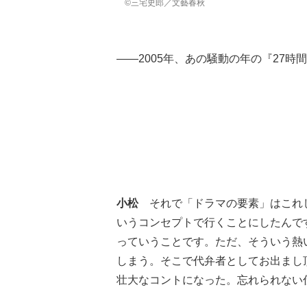
©三宅史郎／文藝春秋
――2005年、あの騒動の年の『27
小松
それで「ドラマの要素」はこれし
いうコンセプトで行くことにしたんで
っていうことです。ただ、そういう熱
しまう。そこで代弁者としてお出まし
壮大なコントになった。忘れられない