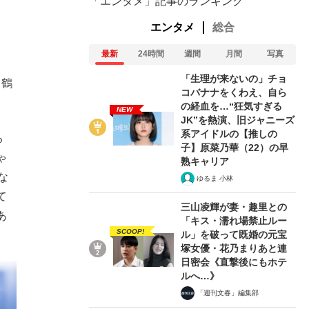
「エンタメ」記事のランキング
エンタメ
総合
最新
24時間
週間
月間
写真
「生理が来ないの」チョ
、鶴
コバナナをくわえ、自ら
の経血を…“狂気すぎる
NEW
JK”を熱演、旧ジャニーズ
系アイドルの【推しの
る
子】原菜乃華（22）の早
ゃ
熟キャリア
な
ゆるま 小林
て
三山凌輝が妻・趣里との
あ
「キス・濡れ場禁止ルー
SCOOP!
ル」を破って既婚の元宝
塚女優・花乃まりあと連
日密会《直撃後にもホテ
ルへ…》
「週刊文春」編集部