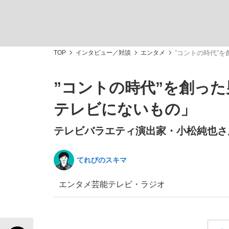
TOP
インタビュー／対談
エンタメ
”コントの時代”
”コントの時代”を創っ
「敗因分析は一切聞かれなかった」侍ジャパン選
キングの誕生を、目撃せよ。
テレビにないもの」
テレビバラエティ演出家・小松純也さ
てれびのスキマ
the Style
エンタメ
芸能
テレビ・ラジオ
「目標達成できなかったからと言って…」サッ