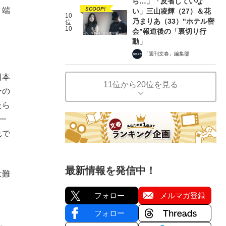
ら…」「反省していな
SCOOP!
、端
い」三山凌輝（27）＆花
10
乃まりあ（33）"ホテル密
位
。
10
会”報道後の「裏切り行
動」
「週刊文春」編集部
日本
11位から20位を見る
ーの
たら
一
れで
最新情報を発信中！
は難
フォロー
メルマガ登録
フォロー