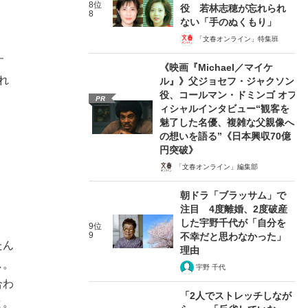
8位
役 若林志穂が忘れられ
8
ない「手のぬくもり」
「文春オンライン」特集班
す
《映画『Michael／マイケ
れ
ル』》父ジョセフ・ジャクソン
役、コールマン・ドミンゴ オフ
PR
ィシャルインタビュー“観客を
魅了した名優、複雑な父親像へ
の想いを語る”《日本興収70億
円突破》
「文春オンライン」編集部
朝ドラ「ブラッサム」で
注目 4度離婚、2度破産
した宇野千代が「自分を
9位
9
不幸だと思わなかった」
たん
理由
し。
宇野 千代
合わ
「2人でストレッチしなが
と。