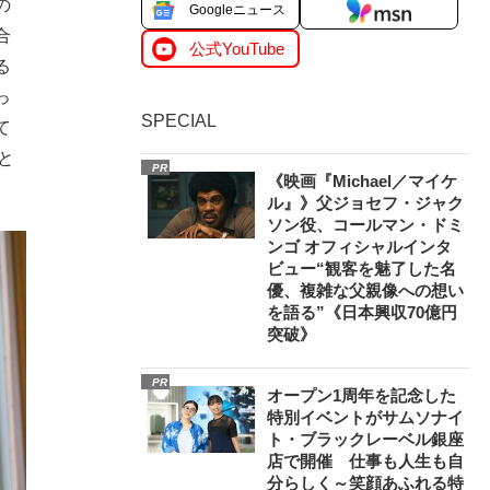
の
Googleニュース
合
公式YouTube
る
っ
SPECIAL
て
と
PR
《映画『Michael／マイケ
ル』》父ジョセフ・ジャク
ソン役、コールマン・ドミ
ンゴ オフィシャルインタ
ビュー“観客を魅了した名
優、複雑な父親像への想い
を語る”《日本興収70億円
突破》
PR
オープン1周年を記念した
特別イベントがサムソナイ
ト・ブラックレーベル銀座
店で開催 仕事も人生も自
分らしく～笑顔あふれる特