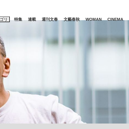
ゴリ
特集
連載
週刊文春
文藝春秋
WOMAN
CINEMA
キーワード入力
ス
エンタメ
ライフ
ビジネス
ーワードタグ一覧
藤田晋
#高市早苗
#後藤真希
#森岡毅
#城彰二
#内田有紀
観る将棋、読
#亀和田武
て明かした日本代表監督に...
「最悪の空気のまま解散」W