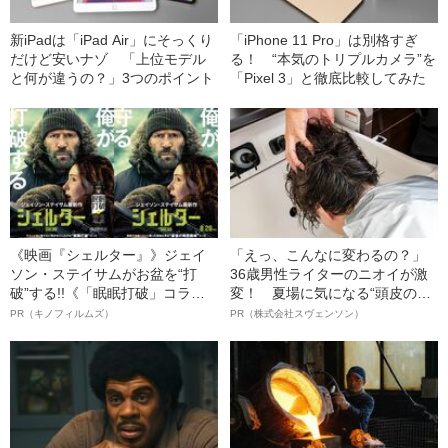
新iPadは「iPad Air」にそっくり
「iPhone 11 Pro」は別格すぎ
だけど安いナゾ 「上位モデル
る！ “本気のトリプルカメラ”を
と何が違うの？」3つのポイント
「Pixel 3」と徹底比較してみた
《映画『シェルター』》ジェイ
「えっ、こんなに変わるの？」
ソン・ステイサムがお盆を“打
36歳男性ライターのニオイが激
破”する!!《「眠眠打破」コラ
変！ 夏場に気になる“頭皮のニ
ボ》
オイ”や“ベタつき”を解消す
PR（キノフィルムズ）
PR（株式会社スヴェンソン）
る、“ウィッグのスペシャリス
ト”が生み出した徹底ケアとは