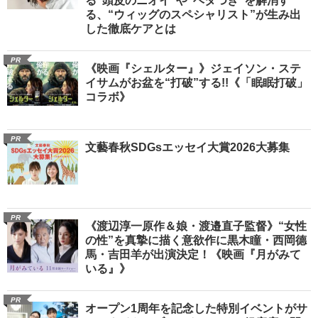
る“頭皮のニオイ”や“ベタつき”を解消す
る、“ウィッグのスペシャリスト”が生み出
した徹底ケアとは
PR
《映画『シェルター』》ジェイソン・ステ
イサムがお盆を“打破”する!!《「眠眠打破」
コラボ》
PR
文藝春秋SDGsエッセイ大賞2026大募集
PR
《渡辺淳一原作＆娘・渡邉直子監督》“女性
の性”を真摯に描く意欲作に黒木瞳・西岡德
馬・吉田羊が出演決定！《映画『月がみて
いる』》
PR
オープン1周年を記念した特別イベントがサ