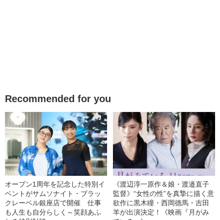
Recommended for you
オープン1周年を記念した特別イ
《渡辺淳一原作＆娘・渡邉直子
ベントがサムソナイト・ブラッ
監督》“女性の性”を真摯に描く意
クレーベル銀座店で開催 仕事
欲作に黒木瞳・西岡德馬・吉田
も人生も自分らしく～笑顔あふ
羊が出演決定！《映画『月がみ