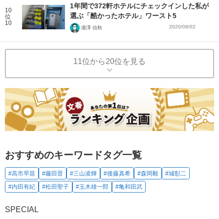
1年間で372軒ホテルにチェックインした私が
10
選ぶ「酷かったホテル」ワースト5
位
10
2020/08/02
瀧澤 信秋
11位から20位を見る
おすすめのキーワードタグ一覧
#高市早苗
#藤田晋
#三山凌輝
#後藤真希
#森岡毅
#城彰二
#内田有紀
#松田聖子
#玉木雄一郎
#亀和田武
SPECIAL