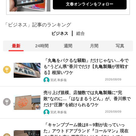
文春オンラインをフォロー
「ビジネス」記事のランキング
ビジネス
総合
最新
24時間
週間
月間
写真
「丸亀をパクるな騒動」だけじゃない…今で
も“うどん県”香川でだけ【丸亀製麺が苦戦す
る】根深いワケ
2026/08/09
宮武 和多哉
売り上げ規模、店舗数では丸亀製麺に“完
敗”なのに…「はなまるうどん」が、香川県で
だけ“圧勝”を続けられるワケ
2026/08/09
宮武 和多哉
「キャンプブーム後は8～9割が去っていっ
た」アウトドアブランド『コールマン』現在