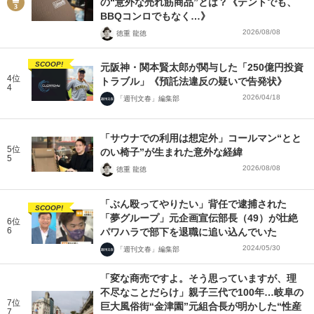
の“意外な売れ筋商品”とは？《テントでも、
BBQコンロでもなく…》
2026/08/08
徳重 龍徳
SCOOP!
元阪神・関本賢太郎が関与した「250億円投資
4位
トラブル」《預託法違反の疑いで告発状》
4
2026/04/18
「週刊文春」編集部
「サウナでの利用は想定外」コールマン“とと
5位
のい椅子”が生まれた意外な経緯
5
2026/08/08
徳重 龍徳
「ぶん殴ってやりたい」背任で逮捕された
SCOOP!
「夢グループ」元企画宣伝部長（49）が壮絶
6位
6
パワハラで部下を退職に追い込んでいた
2024/05/30
「週刊文春」編集部
「変な商売ですよ。そう思っていますが、理
不尽なことだらけ」親子三代で100年…岐阜の
7位
巨大風俗街“金津園”元組合長が明かした“性産
7