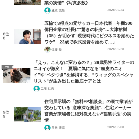
業の実情”《写真多数》
2026/02/24
鹿取 茂雄
五輪で3得点の元サッカー日本代表→年商300
億円企業の社長に“驚きの転身”…大津祐樹
8位
（35）が明かす“現役時代にビジネスを始めた
8
ワケ”「23歳で株式投資を始めて…」
2026/02/28
佐藤 俊
「えっ、こんなに変わるの？」36歳男性ライターの
PR
ニオイが激変！ 夏場に気になる“頭皮のニオ
イ”や“ベタつき”を解消する、“ウィッグのスペシャ
リスト”が生み出した徹底ケアとは
二瓶 仁志
住宅展示場の「無料FP相談会」の裏で業者が
交わしている“意味深な笑顔”…住宅メーカー
9位
営業が来場者に絶対教えない“営業手法”の実
9
情
2026/06/08
屋敷 康蔵