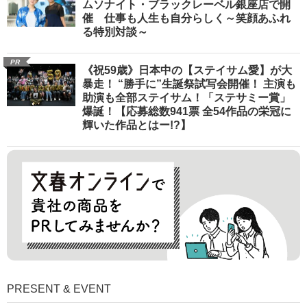
ムソナイト・ブラックレーベル銀座店で開
催 仕事も人生も自分らしく～笑顔あふれ
る特別対談～
PR
《祝59歳》日本中の【ステイサム愛】が大
暴走！ “勝手に”生誕祭試写会開催！ 主演も
助演も全部ステイサム！「ステサミー賞」
爆誕！【応募総数941票 全54作品の栄冠に
輝いた作品とはー!?】
PRESENT & EVENT