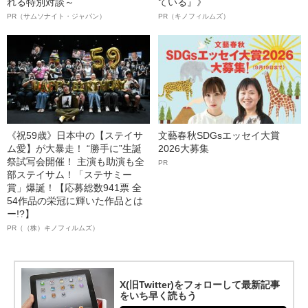
れる特別対談～
ている』》
PR（サムソナイト・ジャパン）
PR（キノフィルムズ）
《祝59歳》日本中の【ステイサ
文藝春秋SDGsエッセイ大賞
ム愛】が大暴走！ “勝手に”生誕
2026大募集
祭試写会開催！ 主演も助演も全
PR
部ステイサム！「ステサミー
賞」爆誕！【応募総数941票 全
54作品の栄冠に輝いた作品とは
ー!?】
PR（（株）キノフィルムズ）
X(旧Twitter)をフォローして最新記事
をいち早く読もう