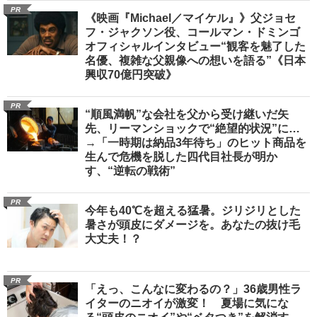
PR
《映画『Michael／マイケル』》父ジョセ
フ・ジャクソン役、コールマン・ドミンゴ
オフィシャルインタビュー“観客を魅了した
名優、複雑な父親像への想いを語る”《日本
興収70億円突破》
PR
“順風満帆”な会社を父から受け継いだ矢
先、リーマンショックで“絶望的状況”に…
→「一時期は納品3年待ち」のヒット商品を
生んで危機を脱した四代目社長が明か
す、“逆転の戦術”
PR
今年も40℃を超える猛暑。ジリジリとした
暑さが頭皮にダメージを。あなたの抜け毛
大丈夫！？
PR
「えっ、こんなに変わるの？」36歳男性ラ
イターのニオイが激変！ 夏場に気にな