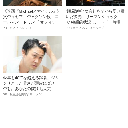
《映画『Michael／マイケル』》
“順風満帆”な会社を父から受け継
父ジョセフ・ジャクソン役、コ
いだ矢先、リーマンショック
ールマン・ドミンゴ オフィシャ
で“絶望的状況”に…→「一時期は
ルインタビュー“観客を魅了した
納品3年待ち」のヒット商品を生
PR（キノフィルムズ）
PR（オープンハウスグループ）
名優、複雑な父親像への想いを
んで危機を脱した四代目社長が
語る”《日本興収70億円突破》
明かす、“逆転の戦術”
今年も40℃を超える猛暑。ジリ
ジリとした暑さが頭皮にダメー
ジを。あなたの抜け毛大丈
夫！？
PR（銀座総合美容クリニック）