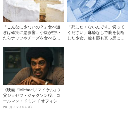
「こんなに少ないの？」食べ過
「死にたくないんです。切って
ぎは確実に悪影響…小腹が空い
ください」麻酔なしで腕を切断
たらナッツやチーズを食べる人
した少女、瞼も唇も真っ黒に腫
が知らない「本当の適正量」
れあがり「この仇、討って下さ
い」と息絶えた少年…原爆投下
直後に“広島の離島で起きていた
知られざる被害の実情
《映画『Michael／マイケル』》
父ジョセフ・ジャクソン役、コ
ールマン・ドミンゴ オフィシャ
ルインタビュー“観客を魅了した
PR（キノフィルムズ）
名優、複雑な父親像への想いを
語る”《日本興収70億円突破》