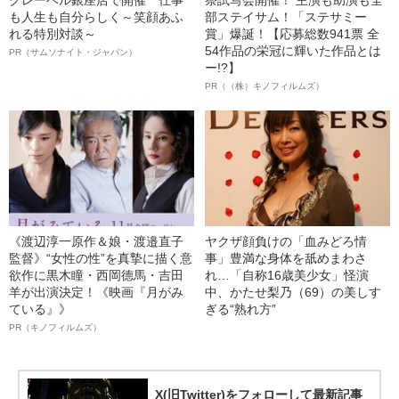
も人生も自分らしく～笑顔あふ
部ステイサム！「ステサミー
れる特別対談～
賞」爆誕！【応募総数941票 全
54作品の栄冠に輝いた作品とは
PR（サムソナイト・ジャパン）
ー!?】
PR（（株）キノフィルムズ）
《渡辺淳一原作＆娘・渡邉直子
ヤクザ顔負けの「血みどろ情
監督》“女性の性”を真摯に描く意
事」豊満な身体を舐めまわさ
欲作に黒木瞳・西岡德馬・吉田
れ…「自称16歳美少女」怪演
羊が出演決定！《映画『月がみ
中、かたせ梨乃（69）の美しす
ている』》
ぎる“熟れ方”
PR（キノフィルムズ）
X(旧Twitter)をフォローして最新記事