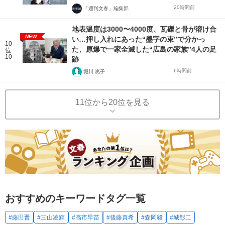
20時間前
「週刊文春」編集部
地表温度は3000〜4000度、瓦礫と骨が溶け合
NEW
い…押し入れにあった“墨字の束”で分かっ
10
た、原爆で一家全滅した“広島の家族”4人の足
位
10
跡
6時間前
堀川 惠子
11位から20位を見る
おすすめのキーワードタグ一覧
#藤田晋
#三山凌輝
#高市早苗
#後藤真希
#森岡毅
#城彰二