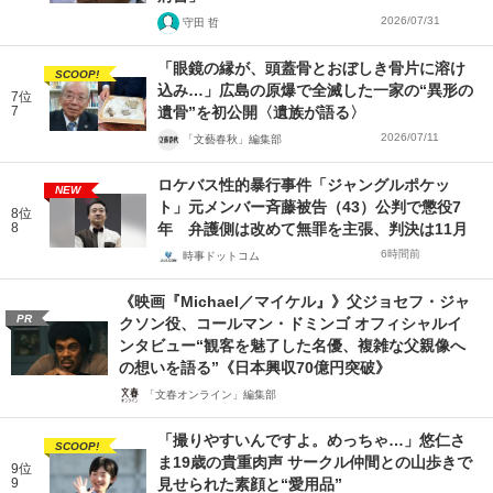
2026/07/31
守田 哲
「眼鏡の縁が、頭蓋骨とおぼしき骨片に溶け
SCOOP!
込み…」広島の原爆で全滅した一家の“異形の
7位
7
遺骨”を初公開〈遺族が語る〉
2026/07/11
「文藝春秋」編集部
ロケバス性的暴行事件「ジャングルポケッ
NEW
ト」元メンバー斉藤被告（43）公判で懲役7
8位
8
年 弁護側は改めて無罪を主張、判決は11月
6時間前
時事ドットコム
《映画『Michael／マイケル』》父ジョセフ・ジャ
PR
クソン役、コールマン・ドミンゴ オフィシャルイ
ンタビュー“観客を魅了した名優、複雑な父親像へ
の想いを語る”《日本興収70億円突破》
「文春オンライン」編集部
「撮りやすいんですよ。めっちゃ…」悠仁さ
SCOOP!
ま19歳の貴重肉声 サークル仲間との山歩きで
9位
9
見せられた素顔と“愛用品”