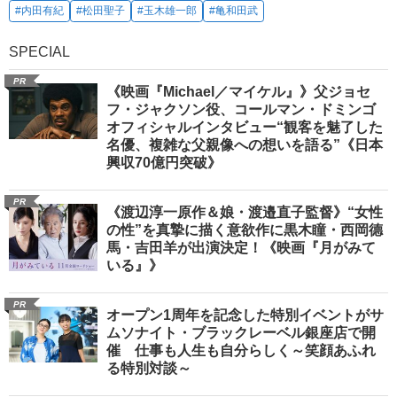
#内田有紀
#松田聖子
#玉木雄一郎
#亀和田武
SPECIAL
PR
《映画『Michael／マイケル』》父ジョセ
フ・ジャクソン役、コールマン・ドミンゴ
オフィシャルインタビュー“観客を魅了した
名優、複雑な父親像への想いを語る”《日本
興収70億円突破》
PR
《渡辺淳一原作＆娘・渡邉直子監督》“女性
の性”を真摯に描く意欲作に黒木瞳・西岡德
馬・吉田羊が出演決定！《映画『月がみて
いる』》
PR
オープン1周年を記念した特別イベントがサ
ムソナイト・ブラックレーベル銀座店で開
催 仕事も人生も自分らしく～笑顔あふれ
る特別対談～