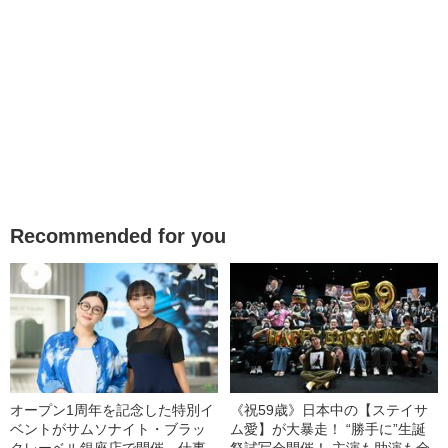
Recommended for you
オープン1周年を記念した特別イ
《祝59歳》日本中の【ステイサ
ベントがサムソナイト・ブラッ
ム愛】が大暴走！ “勝手に”生誕
クレーベル銀座店で開催 仕事
祭試写会開催！ 主演も助演も全