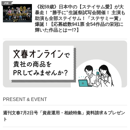
PR
《祝59歳》日本中の【ステイサム愛】が大
暴走！ “勝手に”生誕祭試写会開催！ 主演も
助演も全部ステイサム！「ステサミー賞」
爆誕！【応募総数941票 全54作品の栄冠に
輝いた作品とはー!?】
PRESENT & EVENT
週刊文春7月2日号「資産運用・相続特集」資料請求＆プレゼン
ト