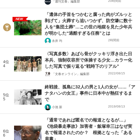
20時間前
「週刊文春」編集部
「遺体の手首をつかむと腐った肉がズルッと
NEW
剥げて」火葬すら追いつかず、防空壕に数十
人を“集団土葬”…この世の地獄を見た少年兵
が明かした“過酷すぎる任務”とは
2時間前
永井 均
〈写真多数〉あばら骨がクッキリ浮き出た日
本兵、強制収容所で体操する少女…カラー化
4位
4
した写真で振り返る“戦時下のリアル”
2022/08/15
「文春オンライン」編集部
終戦後、孤島に32人の男と1人の女が……「ア
ナタハンの女王」事件に日本中が熱狂するま
5位
5
で
2019/08/13
小池 新
「通常であれば匿名での報道となるが…」
《池袋暴走事故》加害者・飯塚幸三はなぜ実
6位
名で報道されたのか？ 根拠となった「ある
6
肩書」