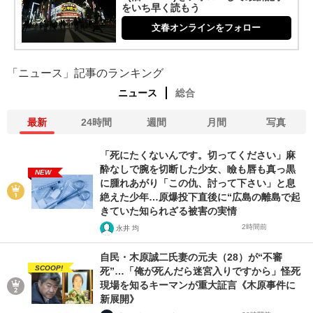
をいち早く読もう
文春オンラインをフォロー
「ニュース」記事のランキング
ニュース
総合
最新
24時間
週間
月間
写真
「死にたくないんです。切ってください」麻
酔なしで腕を切断した少女、瞼も唇も真っ黒
NEW
に腫れあがり「この仇、討って下さい」と息
絶えた少年…原爆投下直後に“広島の離島で起
きていた知られざる被害の実情
2時間前
永井 均
自民・木原誠二氏妻の元夫（28）が“不審
SCOOP!
死”…「俺が死んだら迷宮入りですから」怪死
現場を知るキーマンが重大証言《木原事件に
新展開》