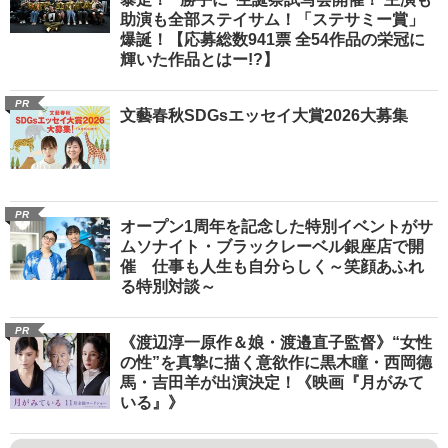
助演も全部ステイサム！「ステサミー賞」
爆誕！【応募総数941票 全54作品の栄冠に
輝いた作品とはー!?】
PR
文藝春秋SDGsエッセイ大賞2026大募集
PR
オープン1周年を記念した特別イベントがサ
ムソナイト・ブラックレーベル銀座店で開
催 仕事も人生も自分らしく～笑顔あふれ
る特別対談～
PR
《渡辺淳一原作＆娘・渡邉直子監督》“女性
の性”を真摯に描く意欲作に黒木瞳・西岡德
馬・吉田羊が出演決定！《映画『月がみて
いる』》