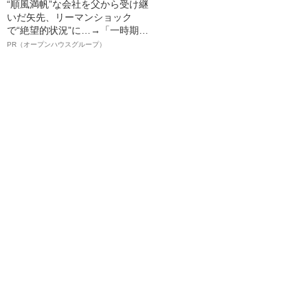
“順風満帆”な会社を父から受け継
いだ矢先、リーマンショック
で“絶望的状況”に…→「一時期は
納品3年待ち」のヒット商品を生
PR（オープンハウスグループ）
んで危機を脱した四代目社長が
明かす、“逆転の戦術”