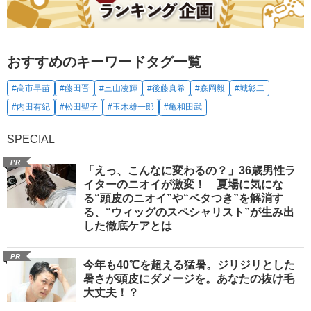
おすすめのキーワードタグ一覧
#高市早苗
#藤田晋
#三山凌輝
#後藤真希
#森岡毅
#城彰二
#内田有紀
#松田聖子
#玉木雄一郎
#亀和田武
SPECIAL
PR
「えっ、こんなに変わるの？」36歳男性ラ
イターのニオイが激変！ 夏場に気にな
る“頭皮のニオイ”や“ベタつき”を解消す
る、“ウィッグのスペシャリスト”が生み出
した徹底ケアとは
PR
今年も40℃を超える猛暑。ジリジリとした
暑さが頭皮にダメージを。あなたの抜け毛
大丈夫！？