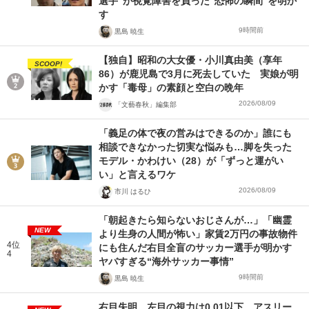
選手”が視覚障害を負った“恐怖の瞬間”を明か
す
9時間前
黒島 暁生
【独自】昭和の大女優・小川真由美（享年
SCOOP!
86）が鹿児島で3月に死去していた 実娘が明
かす「毒母」の素顔と空白の晩年
2026/08/09
「文藝春秋」編集部
「義足の体で夜の営みはできるのか」誰にも
相談できなかった切実な悩みも…脚を失った
モデル・かわけい（28）が「ずっと運がい
い」と言えるワケ
2026/08/09
市川 はるひ
「朝起きたら知らないおじさんが…」「幽霊
NEW
より生身の人間が怖い」家賃2万円の事故物件
4位
にも住んだ右目全盲のサッカー選手が明かす
4
ヤバすぎる“海外サッカー事情”
9時間前
黒島 暁生
右目失明、左目の視力は0.01以下…アスリー