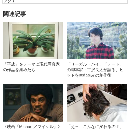
ック）
関連記事
「平成」をテーマに現代写真家
「リーガル・ハイ」「デート」
の作品を集めたら
の脚本家・古沢良太が語る、ヒ
ットを生む企みの創作術
《映画『Michael／マイケル』》
「えっ、こんなに変わるの？」