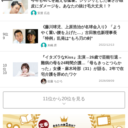
今年も40℃を超える猛暑。ジリジリとした暑さが頭
皮にダメージを。あなたの抜け毛大丈夫！？
安渡 広志
《藤川球児、上原浩治が名球会入り》「よう
やく重い腰を上げた…」古田敦也新理事長
9位
9
「特例」乱発は“もろ刃の剣”
2022/12/13
木嶋 昇
『イタズラなKiss』主演→26歳で芸能引退→
難病の母を24時間介護…「母もきっとつらか
10
った」女優・麻木玲那（31）が語る、2年で在
位
10
宅介護を辞めたワケ
2026/08/09
佐藤 ちひろ
11位から20位を見る