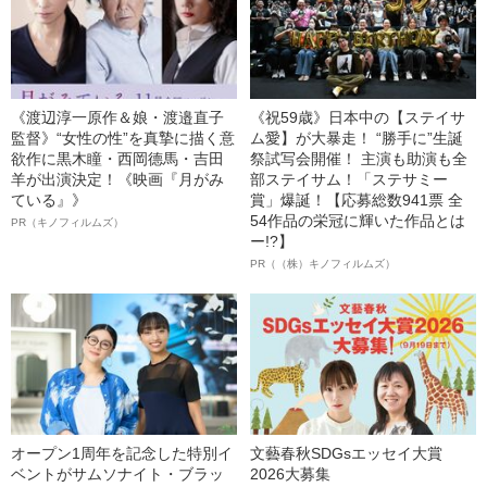
《渡辺淳一原作＆娘・渡邉直子
《祝59歳》日本中の【ステイサ
監督》“女性の性”を真摯に描く意
ム愛】が大暴走！ “勝手に”生誕
欲作に黒木瞳・西岡德馬・吉田
祭試写会開催！ 主演も助演も全
羊が出演決定！《映画『月がみ
部ステイサム！「ステサミー
ている』》
賞」爆誕！【応募総数941票 全
54作品の栄冠に輝いた作品とは
PR（キノフィルムズ）
ー!?】
PR（（株）キノフィルムズ）
オープン1周年を記念した特別イ
文藝春秋SDGsエッセイ大賞
ベントがサムソナイト・ブラッ
2026大募集