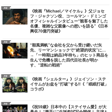
PR
《映画『Michael／マイケル』》父ジョセ
フ・ジャクソン役、コールマン・ドミンゴ
オフィシャルインタビュー“観客を魅了した
名優、複雑な父親像への想いを語る”《日本
興収70億円突破》
PR
“順風満帆”な会社を父から受け継いだ矢
先、リーマンショックで“絶望的状況”に…
→「一時期は納品3年待ち」のヒット商品を
生んで危機を脱した四代目社長が明か
す、“逆転の戦術”
PR
《映画『シェルター』》ジェイソン・ステ
イサムがお盆を“打破”する!!《「眠眠打破」
コラボ》
PR
《祝59歳》日本中の【ステイサム愛】が大
暴走！ “勝手に”生誕祭試写会開催！ 主演も