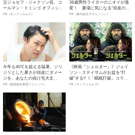
父ジョセフ・ジャクソン役、コ
36歳男性ライターのニオイが激
ールマン・ドミンゴ オフィシャ
変！ 夏場に気になる“頭皮のニ
ルインタビュー“観客を魅了した
オイ”や“ベタつき”を解消す
PR（キノフィルムズ）
PR（株式会社スヴェンソン）
名優、複雑な父親像への想いを
る、“ウィッグのスペシャリス
語る”《日本興収70億円突破》
ト”が生み出した徹底ケアとは
今年も40℃を超える猛暑。ジリ
《映画『シェルター』》ジェイ
ジリとした暑さが頭皮にダメー
ソン・ステイサムがお盆を“打
ジを。あなたの抜け毛大丈
破”する!!《「眠眠打破」コラ
夫！？
ボ》
PR（銀座総合美容クリニック）
PR（キノフィルムズ）