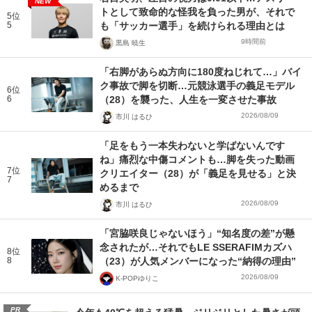
NEW
トとして致命的な怪我を負った男が、それで
5位
5
も「サッカー選手」を続けられる理由とは
9時間前
黒島 暁生
「右脚があらぬ方向に180度ねじれて…」バイ
ク事故で脚を切断…元競泳選手の義足モデル
6位
6
（28）を襲った、人生を一変させた事故
2026/08/09
市川 はるひ
「足をもう一本失わないと学ばないんです
ね」痛烈な中傷コメントも…脚を失った動画
7位
クリエイター（28）が「義足を見せる」と決
7
めるまで
2026/08/09
市川 はるひ
「宮脇咲良じゃないほう」“知名度の差”が懸
念されたが…それでもLE SSERAFIMカズハ
8位
8
（23）が人気メンバーになった“納得の理由”
2026/08/09
K-POPゆりこ
PR