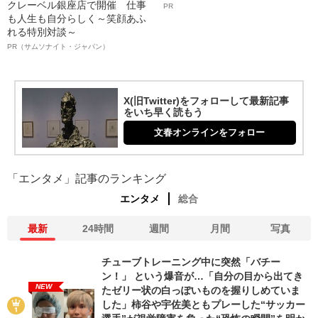
クレーベル銀座店で開催 仕事
PR
も人生も自分らしく～笑顔あふ
れる特別対談～
PR（サムソナイト・ジャパン）
X(旧Twitter)をフォローして最新記事
をいち早く読もう
文春オンラインをフォロー
「エンタメ」記事のランキング
エンタメ
総合
最新
24時間
週間
月間
写真
チューブトレーニング中に突然「バチー
ン！」 という爆音が…「自分の目から出てき
NEW
たゼリー状の白っぽいものを握りしめていま
した」柿谷や宇佐美ともプレーした“サッカー