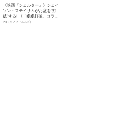
《映画『シェルター』》ジェイ
ソン・ステイサムがお盆を“打
破”する!!《「眠眠打破」コラ
ボ》
PR（キノフィルムズ）