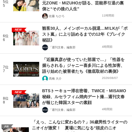
5位
元ZONE・MIZUHOが語る、芸能界引退の裏
5
側と“その後の人生”
11時間前
佐藤 ちひろ
観客30人、メインボーカル脱退…M!LKが「ポ
NEW
スト嵐」に上り詰めるまでの12年《ブレイク
6位
6
秘話》
4時間前
「週刊文春」編集部
「近藤真彦が使っていた部屋で…」「性器を
握らされる」ジャニー喜多川による性加害、
7位
7
語り始めた被害者たち《徹底取材の裏側》
2026/08/07
髙橋 大介
BTSトーキョー滞在密着、TWICE・MISAMO
NEW
秘録、ルセラフィム焼肉デート撮…週刊文春
8位
8
が報じた韓国スターの素顔
4時間前
「週刊文春」編集部
「えっ、こんなに変わるの？」36歳男性ライターの
PR
ニオイが激変！ 夏場に気になる“頭皮のニオ