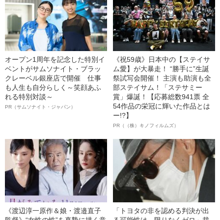
オープン1周年を記念した特別イ
《祝59歳》日本中の【ステイサ
ベントがサムソナイト・ブラッ
ム愛】が大暴走！ “勝手に”生誕
クレーベル銀座店で開催 仕事
祭試写会開催！ 主演も助演も全
も人生も自分らしく～笑顔あふ
部ステイサム！「ステサミー
れる特別対談～
賞」爆誕！【応募総数941票 全
54作品の栄冠に輝いた作品とは
PR（サムソナイト・ジャパン）
ー!?】
PR（（株）キノフィルムズ）
《渡辺淳一原作＆娘・渡邉直子
「トヨタの非を認める判決が出