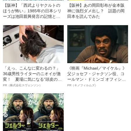
【阪神】「西武よりヤクルトの
【阪神】あの岡田彰布が金本阪
ほうが怖い」1985年の日本シリ
神に強烈ダメ出し？ 話題の岡
ーズは池田親興発言の記憶とと
田本を読んでみた
もに
「えっ、こんなに変わるの？」
《映画『Michael／マイケル』》
36歳男性ライターのニオイが激
父ジョセフ・ジャクソン役、コ
変！ 夏場に気になる“頭皮のニ
ールマン・ドミンゴ オフィシャ
オイ”や“ベタつき”を解消す
ルインタビュー“観客を魅了した
PR（株式会社スヴェンソン）
PR（キノフィルムズ）
る、“ウィッグのスペシャリス
名優、複雑な父親像への想いを
ト”が生み出した徹底ケアとは
語る”《日本興収70億円突破》