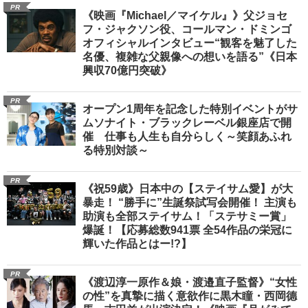
PR
《映画『Michael／マイケル』》父ジョセ
フ・ジャクソン役、コールマン・ドミンゴ
オフィシャルインタビュー“観客を魅了した
名優、複雑な父親像への想いを語る”《日本
興収70億円突破》
PR
オープン1周年を記念した特別イベントがサ
ムソナイト・ブラックレーベル銀座店で開
催 仕事も人生も自分らしく～笑顔あふれ
る特別対談～
PR
《祝59歳》日本中の【ステイサム愛】が大
暴走！ “勝手に”生誕祭試写会開催！ 主演も
助演も全部ステイサム！「ステサミー賞」
爆誕！【応募総数941票 全54作品の栄冠に
輝いた作品とはー!?】
PR
《渡辺淳一原作＆娘・渡邉直子監督》“女性
の性”を真摯に描く意欲作に黒木瞳・西岡德