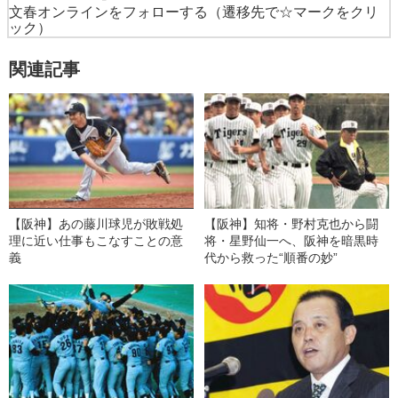
文春オンラインをフォローする
（遷移先で☆マークをクリ
ック）
関連記事
【阪神】あの藤川球児が敗戦処
【阪神】知将・野村克也から闘
理に近い仕事もこなすことの意
将・星野仙一へ、阪神を暗黒時
義
代から救った“順番の妙”