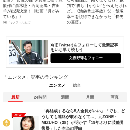
監督》“女性の性”を真摯に描く意
る可能性は、限りなくゼロ」裁
欲作に黒木瞳・西岡德馬・吉田
判で“勝ち目がない”と伝えたけれ
羊が出演決定！《映画『月がみ
ど…《池袋暴走事故》父・飯塚
ている』》
幸三を説得できなかった「長男
の葛藤」
PR（キノフィルムズ）
X(旧Twitter)をフォローして最新記事
をいち早く読もう
文春野球をフォロー
「エンタメ」記事のランキング
エンタメ
総合
最新
24時間
週間
月間
写真
「再結成するなら5人全員がいい」「でも、ど
NEW
うしても連絡が取れなくて…」元ZONE・
MIZUHO（38）が明かす「19年ぶりに芸能界
復帰」した本当の理由