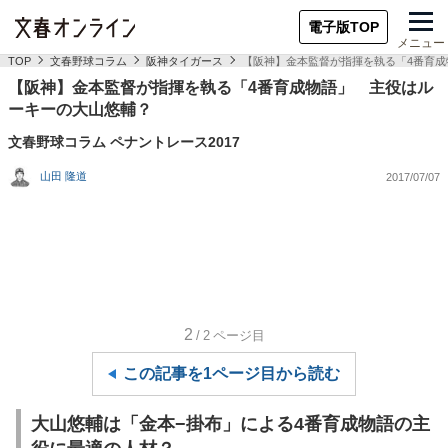
電子版TOP
メニュー
TOP
文春野球コラム
阪神タイガース
【阪神】金本監督が指揮を執る「4番育
【阪神】金本監督が指揮を執る「4番育成物語」 主役はル
ーキーの大山悠輔？
文春野球コラム ペナントレース2017
山田 隆道
2017/07/07
2
/2
ページ目
この記事を1ページ目から読む
大山悠輔は「金本−掛布」による4番育成物語の主