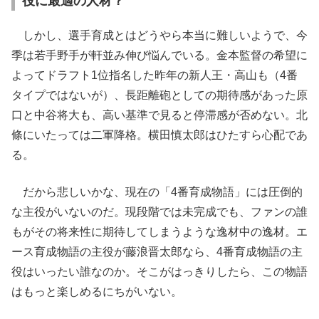
役に最適の人材？
しかし、選手育成とはどうやら本当に難しいようで、今
季は若手野手が軒並み伸び悩んでいる。金本監督の希望に
よってドラフト1位指名した昨年の新人王・高山も（4番
タイプではないが）、長距離砲としての期待感があった原
口と中谷将大も、高い基準で見ると停滞感が否めない。北
條にいたっては二軍降格。横田慎太郎はひたすら心配であ
る。
だから悲しいかな、現在の「4番育成物語」には圧倒的
な主役がいないのだ。現段階では未完成でも、ファンの誰
もがその将来性に期待してしまうような逸材中の逸材。エ
ース育成物語の主役が藤浪晋太郎なら、4番育成物語の主
役はいったい誰なのか。そこがはっきりしたら、この物語
はもっと楽しめるにちがいない。