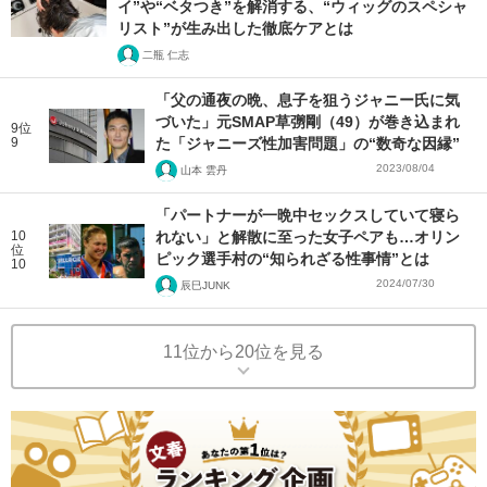
イ”や“ベタつき”を解消する、“ウィッグのスペシャ
リスト”が生み出した徹底ケアとは
二瓶 仁志
「父の通夜の晩、息子を狙うジャニー氏に気
づいた」元SMAP草彅剛（49）が巻き込まれ
9位
9
た「ジャニーズ性加害問題」の“数奇な因縁”
2023/08/04
山本 雲丹
「パートナーが一晩中セックスしていて寝ら
10
れない」と解散に至った女子ペアも…オリン
位
ピック選手村の“知られざる性事情”とは
10
2024/07/30
辰巳JUNK
11位から20位を見る