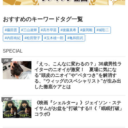
おすすめのキーワードタグ一覧
#藤田晋
#三山凌輝
#高市早苗
#後藤真希
#森岡毅
#城彰二
#内田有紀
#松田聖子
#玉木雄一郎
#亀和田武
SPECIAL
PR
「えっ、こんなに変わるの？」36歳男性ラ
イターのニオイが激変！ 夏場に気にな
る“頭皮のニオイ”や“ベタつき”を解消す
る、“ウィッグのスペシャリスト”が生み出
した徹底ケアとは
PR
《映画『シェルター』》ジェイソン・ステ
イサムがお盆を“打破”する!!《「眠眠打破」
コラボ》