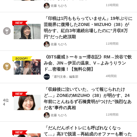
11時間前
佐藤 ちひろ
「印税は1円ももらっていません」19年ぶりに
NEW
芸能界に復帰したZONE・MIZUHO（38）が
明かす、紅白3年連続出場したのに“月収8万
円”だった絶頂期
11時間前
佐藤 ちひろ
《BTS厳戒トーキョー滞在記》RM→渋谷で飲
SCOOP!
み会、JIN→伊豆の温泉、V→よみうりラン
ド…密着撮！【無料公開】
4時間前
「週刊文春」編集部
「収録後に泣いていた、って報じられたけ
NEW
ど…」ZONEのMIZUHO（38）が明かす、24
4位
年前にとんねるず石橋貴明がつけた“強烈なあ
4
だ名”事件の真相
11時間前
佐藤 ちひろ
「だんだんボイトレにも呼ばれなくなっ
NEW
て…」高3で脱退→再結成のオファーも断った