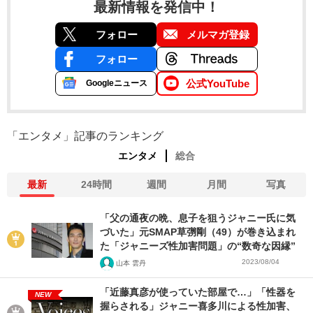
最新情報を発信中！
フォロー
メルマガ登録
フォロー
公式YouTube
Googleニュース
「エンタメ」記事のランキング
エンタメ
総合
最新
24時間
週間
月間
写真
「父の通夜の晩、息子を狙うジャニー氏に気
づいた」元SMAP草彅剛（49）が巻き込まれ
た「ジャニーズ性加害問題」の“数奇な因縁”
2023/08/04
山本 雲丹
「近藤真彦が使っていた部屋で…」「性器を
NEW
握らされる」ジャニー喜多川による性加害、