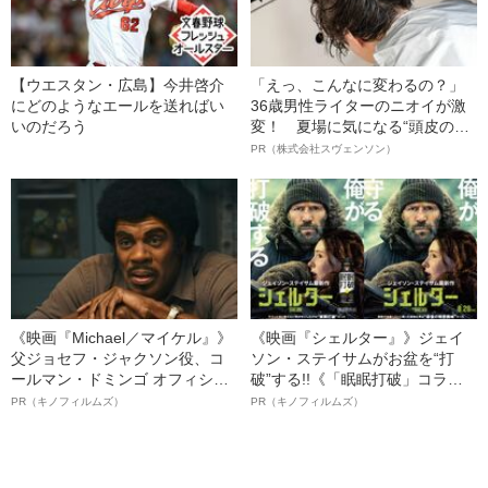
【ウエスタン・広島】今井啓介
「えっ、こんなに変わるの？」
にどのようなエールを送ればい
36歳男性ライターのニオイが激
いのだろう
変！ 夏場に気になる“頭皮のニ
オイ”や“ベタつき”を解消す
PR（株式会社スヴェンソン）
る、“ウィッグのスペシャリス
ト”が生み出した徹底ケアとは
《映画『Michael／マイケル』》
《映画『シェルター』》ジェイ
父ジョセフ・ジャクソン役、コ
ソン・ステイサムがお盆を“打
ールマン・ドミンゴ オフィシャ
破”する!!《「眠眠打破」コラ
ルインタビュー“観客を魅了した
ボ》
PR（キノフィルムズ）
PR（キノフィルムズ）
名優、複雑な父親像への想いを
語る”《日本興収70億円突破》