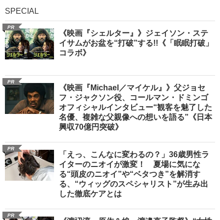
SPECIAL
PR
《映画『シェルター』》ジェイソン・ステ
イサムがお盆を“打破”する!!《「眠眠打破」
コラボ》
PR
《映画『Michael／マイケル』》父ジョセ
フ・ジャクソン役、コールマン・ドミンゴ
オフィシャルインタビュー“観客を魅了した
名優、複雑な父親像への想いを語る”《日本
興収70億円突破》
PR
「えっ、こんなに変わるの？」36歳男性ラ
イターのニオイが激変！ 夏場に気にな
る“頭皮のニオイ”や“ベタつき”を解消す
る、“ウィッグのスペシャリスト”が生み出
した徹底ケアとは
PR