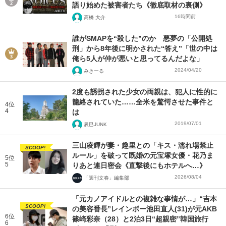
語り始めた被害者たち《徹底取材の裏側》
16時間前
髙橋 大介
誰がSMAPを“殺した”のか 悪夢の「公開処
刑」から8年後に明かされた“答え”「世の中は
俺ら5人が仲が悪いと思ってるんだよな」
2024/04/20
みきーる
2度も誘拐された少女の両親は、犯人に性的に
籠絡されていた……全米を驚愕させた事件と
4位
4
は
2019/07/01
辰巳JUNK
三山凌輝が妻・趣里との「キス・濡れ場禁止
SCOOP!
ルール」を破って既婚の元宝塚女優・花乃ま
5位
5
りあと連日密会《直撃後にもホテルへ…》
2026/08/04
「週刊文春」編集部
「元カノアイドルとの複雑な事情が…」“吉本
SCOOP!
の美容番長”レインボー池田直人(31)が元AKB
6位
篠崎彩奈（28）と2泊3日“超親密”韓国旅行
6