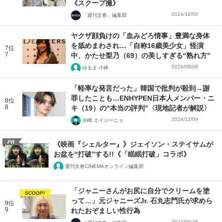
《スクープ撮》
2024/12/02
「週刊文春」編集部
ヤクザ顔負けの「血みどろ情事」豊満な身体
を舐めまわされ…「自称16歳美少女」怪演
7位
7
中、かたせ梨乃（69）の美しすぎる“熟れ方”
2026/08/06
ゆるま 小林
「軽率な発言だった」韓国で批判が殺到→謝
罪したことも…ENHYPEN日本人メンバー・ニ
8位
8
キ（19）の“本当の評判”〈現地記者が解説〉
2024/12/09
吉崎 エイジーニョ
PR
《映画『シェルター』》ジェイソン・ステイサムが
お盆を“打破”する!!《「眠眠打破」コラボ》
週刊文春CINEMAオンライン編集部
「ジャニーさんがお尻に自分でクリームを塗
SCOOP!
って…」元ジャニーズJr. 石丸志門氏が求めら
9位
9
れたおぞましい性行為
2023/06/28