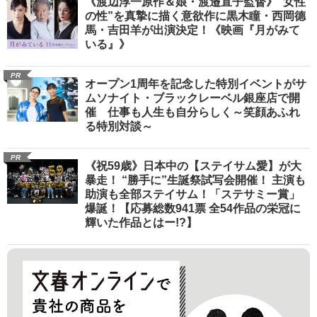
《渡辺淳一原作＆娘・渡邉直子監督》“女性
の性”を真摯に描く意欲作に黒木瞳・西岡德
馬・吉田羊が出演決定！《映画『月がみて
いる』》
PR
オープン1周年を記念した特別イベントがサ
ムソナイト・ブラックレーベル銀座店で開
催 仕事も人生も自分らしく～笑顔あふれ
る特別対談～
PR
《祝59歳》日本中の【ステイサム愛】が大
暴走！ “勝手に”生誕祭試写会開催！ 主演も
助演も全部ステイサム！「ステサミー賞」
爆誕！【応募総数941票 全54作品の栄冠に
輝いた作品とはー!?】