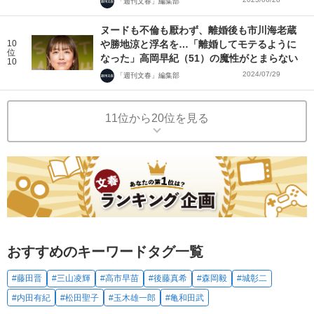
「週刊文春」編集部
ヌードも不倫も厭わず、離婚後も市川海老蔵
10
や勝地涼と浮名を…「離婚してモテるように
位
なった」高岡早紀（51）の魔性がとまらない
10
2024/07/29
「週刊文春」編集部
11位から20位を見る
おすすめのキーワードタグ一覧
#藤田晋
#三山凌輝
#高市早苗
#後藤真希
#森岡毅
#城彰二
#内田有紀
#松田聖子
#玉木雄一郎
#亀和田武