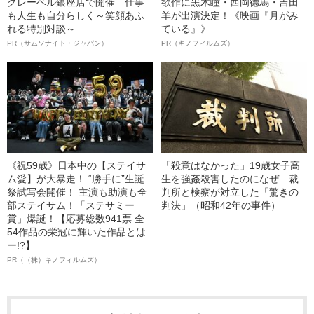
クレーベル銀座店で開催 仕事
欲作に黒木瞳・西岡德馬・吉田
も人生も自分らしく～笑顔あふ
羊が出演決定！《映画『月がみ
れる特別対談～
ている』》
PR（サムソナイト・ジャパン）
PR（キノフィルムズ）
《祝59歳》日本中の【ステイサ
「殺意はなかった」19歳女子高
ム愛】が大暴走！ “勝手に”生誕
生を強姦殺害したのになぜ…裁
祭試写会開催！ 主演も助演も全
判所と検察が対立した「驚きの
部ステイサム！「ステサミー
判決」（昭和42年の事件）
賞」爆誕！【応募総数941票 全
54作品の栄冠に輝いた作品とは
ー!?】
PR（（株）キノフィルムズ）