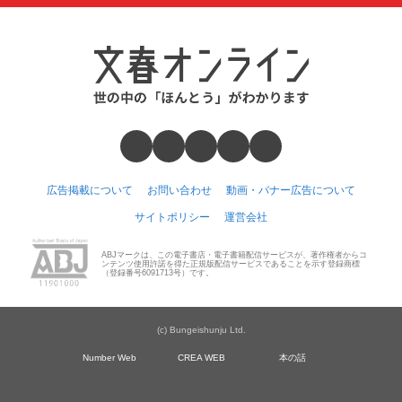
広告掲載について
お問い合わせ
動画・バナー広告について
サイトポリシー
運営会社
ABJマークは、この電子書店・電子書籍配信サービスが、著作権者からコ
ンテンツ使用許諾を得た正規版配信サービスであることを示す登録商標
（登録番号6091713号）です。
(c) Bungeishunju Ltd.
Number Web
CREA WEB
本の話