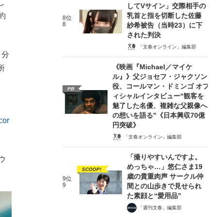
し
してVサイン」交際相手の
乳首と指を切断した佐藤
約
8位
8
紗希被告（当時23）に下
された判決
「文春オンライン」編集部
月分
《映画『Michael／マイケ
所
ル』》父ジョセフ・ジャクソン
役、コールマン・ドミンゴ オフ
PR
ィシャルインタビュー“観客を
魅了した名優、複雑な父親像へ
の想いを語る”《日本興収70億
cor
円突破》
「文春オンライン」編集部
「撮りやすいんですよ。
ウ
めっちゃ…」悠仁さま19
SCOOP!
歳の貴重肉声 サークル仲
9位
9
間との山歩きで見せられ
た素顔と“愛用品”
「週刊文春」編集部