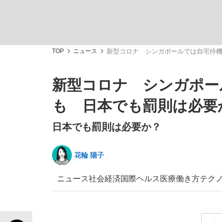
TOP
ニュース
新型コロナ シンガポールでは自宅待機
新型コロナ シンガポー
「敗因分析は一切聞かれなかった」侍ジャパン選
キングの誕生を、目撃せよ。
も 日本でも罰則は必要
日本でも罰則は必要か？
花輪 陽子
the Style
ニュース
社会
経済
国際
ヘルス
医療
働き方
テク
「目標達成できなかったからと言って…」サッ