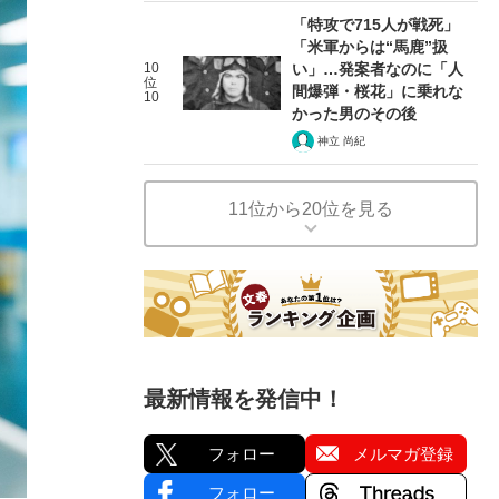
「特攻で715人が戦死」
「米軍からは“馬鹿”扱
10
い」…発案者なのに「人
位
間爆弾・桜花」に乗れな
10
かった男のその後
神立 尚紀
11位から20位を見る
最新情報を発信中！
フォロー
メルマガ登録
フォロー