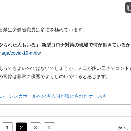
る厚生労働省職員は多忙を極めています。
やられた人もいる」 新型コロナ対策の現場で何が起きているか
anaga/covid-19-mhlw
あってもよいのではないでしょうか。人口が多い日本でコント
の官僚は非常に優秀でよくしのいでいると感じます。
い、シンガポールへの再入国が禁止されたケースも
1
2
3
4
次へ