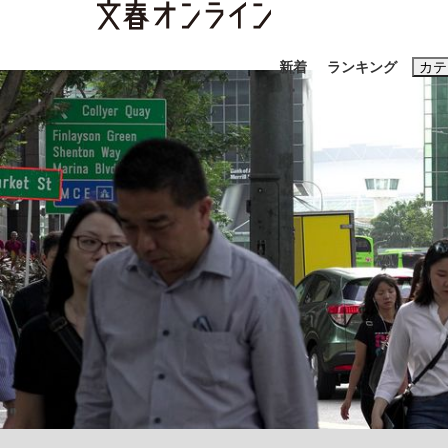
新着
ランキング
カテ
スクープ
ニュー
おすすめのキ
#藤田晋
#三
#玉木雄一郎
「90%は失敗する。でも…」本田圭佑が初め
終戦から81年