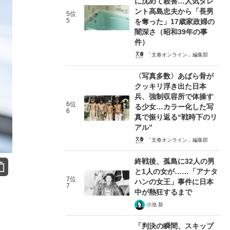
に沈めて殺害…人気タレ
ント高島忠夫から「長男
5位
5
を奪った」17歳家政婦の
闇深さ（昭和39年の事
件）
「文春オンライン」編集部
〈写真多数〉あばら骨が
クッキリ浮き出た日本
兵、強制収容所で体操す
6位
る少女…カラー化した写
6
真で振り返る“戦時下のリ
アル”
「文春オンライン」編集部
終戦後、孤島に32人の男
と1人の女が……「アナタ
7位
ハンの女王」事件に日本
7
中が熱狂するまで
小池 新
「判決の瞬間、スキップ