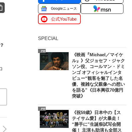
Googleニュース
公式YouTube
SPECIAL
？
PR
《映画『Michael／マイケ
ル』》父ジョセフ・ジャク
ソン役、コールマン・ドミ
ロ
ンゴ オフィシャルインタ
ビュー“観客を魅了した名
優、複雑な父親像への想い
を語る”《日本興収70億円
突破》
PR
《祝59歳》日本中の【ス
テイサム愛】が大暴走！
“勝手に”生誕祭試写会開
催！ 主演も助演も全部ス