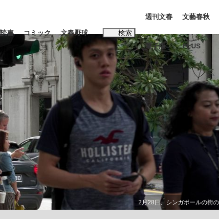
週刊文春
文藝春秋
読書
コミック
文春野球
検索
電子版
PLUS
インタビュー
読書
#松田聖子
む将棋
BC日本代表“敗戦”の真実 選手が明かす...