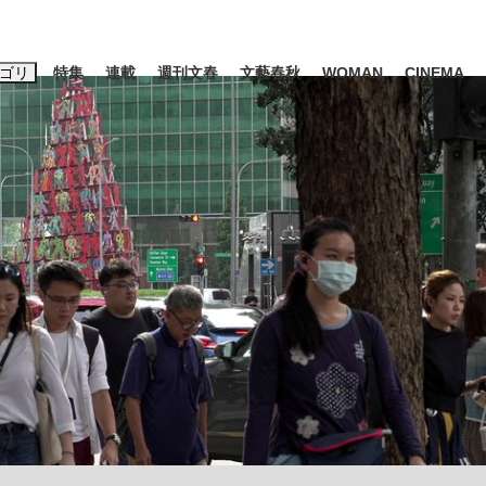
ゴリ
特集
連載
週刊文春
文藝春秋
WOMAN
CINEMA
キーワード入力
ス
エンタメ
ライフ
ビジネス
ーワードタグ一覧
山凌輝
#高市早苗
#後藤真希
#森岡毅
#城彰二
#内田有紀
観る将棋、読
#亀和田武
て明かした日本代表監督に...
「最悪の空気のまま解散」W