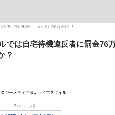
いまさら聞け
違反者に罰金76万円も 日本でも罰則は必要か？
ルでは自宅待機違反者に罰金76
手が証言した“NPB聞...
「クマが悪者扱いされているの
か？
ノロジー
メディア
政治
ライフスタイル
もっと見る
2
/4
ページ目
カー日本代表・森保一監督...