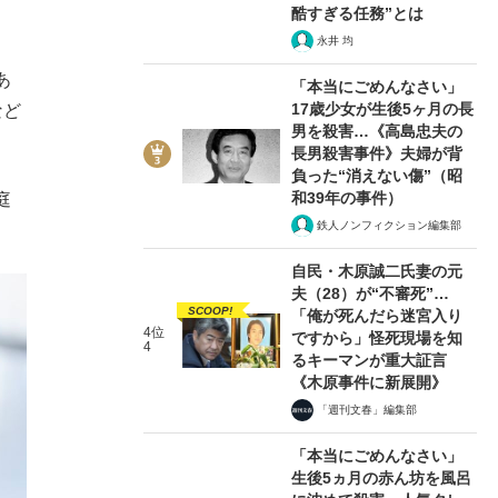
酷すぎる任務”とは
永井 均
あ
「本当にごめんなさい」
17歳少女が生後5ヶ月の長
など
男を殺害…《高島忠夫の
長男殺害事件》夫婦が背
負った“消えない傷”（昭
和39年の事件）
庭
鉄人ノンフィクション編集部
自民・木原誠二氏妻の元
夫（28）が“不審死”…
SCOOP!
「俺が死んだら迷宮入り
4位
ですから」怪死現場を知
4
るキーマンが重大証言
《木原事件に新展開》
「週刊文春」編集部
「本当にごめんなさい」
生後5ヵ月の赤ん坊を風呂