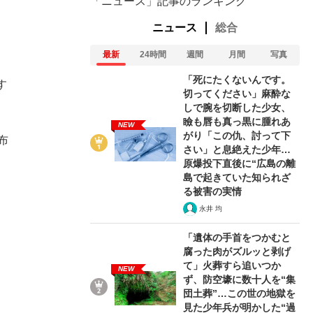
「ニュース」記事のランキング
ニュース
総合
最新
24時間
週間
月間
写真
「死にたくないんです。
す
切ってください」麻酔な
しで腕を切断した少女、
瞼も唇も真っ黒に腫れあ
NEW
がり「この仇、討って下
布
さい」と息絶えた少年…
原爆投下直後に“広島の離
島で起きていた知られざ
る被害の実情
永井 均
「遺体の手首をつかむと
腐った肉がズルッと剥げ
て」火葬すら追いつか
NEW
ず、防空壕に数十人を“集
団土葬”…この世の地獄を
見た少年兵が明かした“過