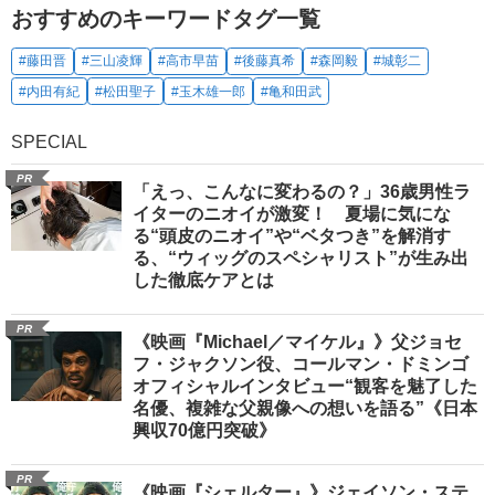
おすすめのキーワードタグ一覧
#藤田晋
#三山凌輝
#高市早苗
#後藤真希
#森岡毅
#城彰二
#内田有紀
#松田聖子
#玉木雄一郎
#亀和田武
SPECIAL
PR
「えっ、こんなに変わるの？」36歳男性ラ
イターのニオイが激変！ 夏場に気にな
る“頭皮のニオイ”や“ベタつき”を解消す
る、“ウィッグのスペシャリスト”が生み出
した徹底ケアとは
PR
《映画『Michael／マイケル』》父ジョセ
フ・ジャクソン役、コールマン・ドミンゴ
オフィシャルインタビュー“観客を魅了した
名優、複雑な父親像への想いを語る”《日本
興収70億円突破》
PR
《映画『シェルター』》ジェイソン・ステ