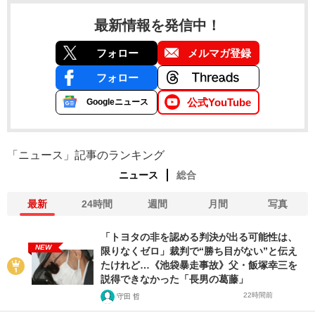
最新情報を発信中！
フォロー
メルマガ登録
フォロー
公式YouTube
Googleニュース
「ニュース」記事のランキング
ニュース
総合
最新
24時間
週間
月間
写真
「トヨタの非を認める判決が出る可能性は、
NEW
限りなくゼロ」裁判で“勝ち目がない”と伝え
たけれど…《池袋暴走事故》父・飯塚幸三を
説得できなかった「長男の葛藤」
22時間前
守田 哲