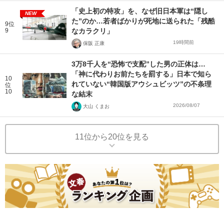
「史上初の特攻」を、なぜ旧日本軍は“隠し
NEW
た”のか…若者ばかりが死地に送られた「残酷
9位
9
なカラクリ」
19時間前
保阪 正康
3万8千人を“恐怖で支配”した男の正体は…
「神に代わりお前たちを罰する」日本で知ら
10
れていない“韓国版アウシュビッツ”の不条理
位
10
な結末
2026/08/07
大山 くまお
11位から20位を見る