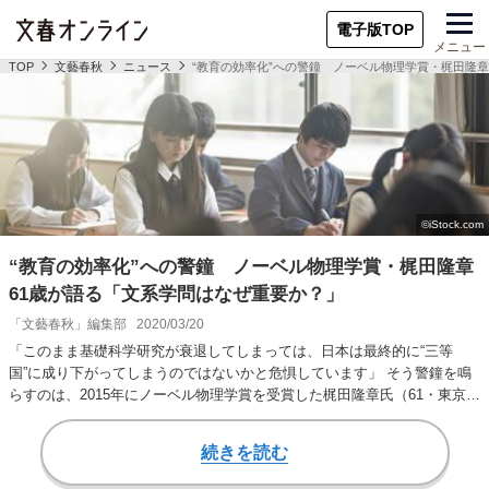
電子版TOP
メニュー
TOP
文藝春秋
ニュース
“教育の効率化”への警鐘 ノーベル物理学賞・梶田隆
“教育の効率化”への警鐘 ノーベル物理学賞・梶田隆章
61歳が語る「文系学問はなぜ重要か？」
「文藝春秋」編集部
2020/03/20
「このまま基礎科学研究が衰退してしまっては、日本は最終的に“三等
国”に成り下がってしまうのではないかと危惧しています」 そう警鐘を鳴
らすのは、2015年にノーベル物理学賞を受賞した梶田隆章氏（61・東京大
学宇宙線研究…
続きを読む