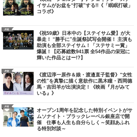
イサムがお盆を“打破”する!!《「眠眠打破」
コラボ》
PR
《祝59歳》日本中の【ステイサム愛】が大
暴走！ “勝手に”生誕祭試写会開催！ 主演も
助演も全部ステイサム！「ステサミー賞」
爆誕！【応募総数941票 全54作品の栄冠に
輝いた作品とはー!?】
PR
《渡辺淳一原作＆娘・渡邉直子監督》“女性
の性”を真摯に描く意欲作に黒木瞳・西岡德
馬・吉田羊が出演決定！《映画『月がみて
いる』》
PR
オープン1周年を記念した特別イベントがサ
ムソナイト・ブラックレーベル銀座店で開
催 仕事も人生も自分らしく～笑顔あふれ
る特別対談～