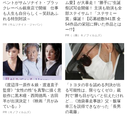
ベントがサムソナイト・ブラッ
ム愛】が大暴走！ “勝手に”生誕
クレーベル銀座店で開催 仕事
祭試写会開催！ 主演も助演も全
も人生も自分らしく～笑顔あふ
部ステイサム！「ステサミー
れる特別対談～
賞」爆誕！【応募総数941票 全
54作品の栄冠に輝いた作品とは
PR（サムソナイト・ジャパン）
ー!?】
PR（（株）キノフィルムズ）
《渡辺淳一原作＆娘・渡邉直子
「トヨタの非を認める判決が出
監督》“女性の性”を真摯に描く意
る可能性は、限りなくゼロ」裁
欲作に黒木瞳・西岡德馬・吉田
判で“勝ち目がない”と伝えたけれ
羊が出演決定！《映画『月がみ
ど…《池袋暴走事故》父・飯塚
ている』》
幸三を説得できなかった「長男
の葛藤」
PR（キノフィルムズ）