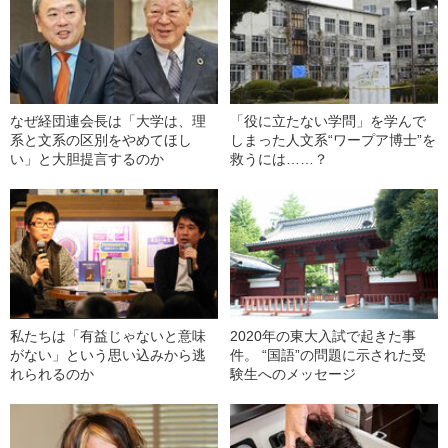
なぜ経団連会長は「大学は、理
「役に立たない学問」を学んで
系と文系の区別をやめてほし
しまった人文系“ワープア博士”を
い」と大胆提言するのか
救うには……？
私たちは「有益じゃないと意味
2020年の東大入試で起きた事
がない」という思い込みから逃
件。 “国語”の問題に示された受
れられるのか
験生へのメッセージ