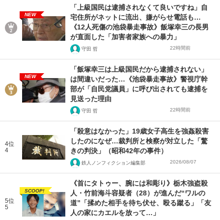
「上級国民は逮捕されなくて良いですね」自
NEW
宅住所がネットに流出、嫌がらせ電話も…
《12人死傷の池袋暴走事故》飯塚幸三の長男
が直面した「加害者家族への暴力」
22時間前
守田 哲
「飯塚幸三は上級国民だから逮捕されない」
NEW
は間違いだった…《池袋暴走事故》警視庁幹
部が「自民党議員」に呼び出されても逮捕を
見送った理由
22時間前
守田 哲
「殺意はなかった」19歳女子高生を強姦殺害
したのになぜ…裁判所と検察が対立した「驚
4位
4
きの判決」（昭和42年の事件）
2026/08/07
鉄人ノンフィクション編集部
《首にタトゥー、腕には和彫り》栃木強盗殺
SCOOP!
人・竹前海斗容疑者（28）が進んだ“ワルの
5位
道”「揉めた相手を待ち伏せ、殴る蹴る」「友
5
人の家にカエルを放って…」