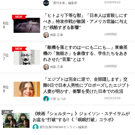
2026/05/22
「週刊文春」編集部
「ヒトより下等な獣」「日本人は皆殺しにす
NEW
べき」特攻作戦が敵国・アメリカ世論に与え
6位
6
た“残酷すぎる影響”
19時間前
保阪 正康
「敵機を落とすのは一にも二にも…」東條英
NEW
機の「無能さ」を象徴する、学生たちをあき
7位
7
れさせた“言葉”とは？
19時間前
保阪 正康
「エジプトは完全に逆で、全部隠します」交
際0日で日本人男性にプロポーズしたエジプト
8位
8
人妻が明かす、衝撃を受けた日本での生活
2023/12/16
小泉 なつみ
PR
《映画『シェルター』》ジェイソン・ステイサムが
お盆を“打破”する!!《「眠眠打破」コラボ》
週刊文春CINEMAオンライン編集部