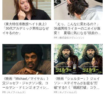
《東大特任准教授ヘイト炎上》
「えっ、こんなに変わるの？」
「30代アカデミック男性はなぜ
36歳男性ライターのニオイが激
イキるのか」
変！ 夏場に気になる“頭皮のニ
オイ”や“ベタつき”を解消す
PR（株式会社スヴェンソン）
る、“ウィッグのスペシャリス
ト”が生み出した徹底ケアとは
《映画『Michael／マイケル』》
《映画『シェルター』》ジェイ
父ジョセフ・ジャクソン役、コ
ソン・ステイサムがお盆を“打
ールマン・ドミンゴ オフィシャ
破”する!!《「眠眠打破」コラ
ルインタビュー“観客を魅了した
ボ》
PR（キノフィルムズ）
PR（キノフィルムズ）
名優、複雑な父親像への想いを
語る”《日本興収70億円突破》