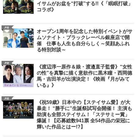
イサムがお盆を“打破”する!!《「眠眠打破」
コラボ》
PR
オープン1周年を記念した特別イベントがサ
ムソナイト・ブラックレーベル銀座店で開
催 仕事も人生も自分らしく～笑顔あふれ
る特別対談～
PR
《渡辺淳一原作＆娘・渡邉直子監督》“女性
の性”を真摯に描く意欲作に黒木瞳・西岡德
馬・吉田羊が出演決定！《映画『月がみて
いる』》
PR
《祝59歳》日本中の【ステイサム愛】が大
暴走！ “勝手に”生誕祭試写会開催！ 主演も
助演も全部ステイサム！「ステサミー賞」
爆誕！【応募総数941票 全54作品の栄冠に
輝いた作品とはー!?】