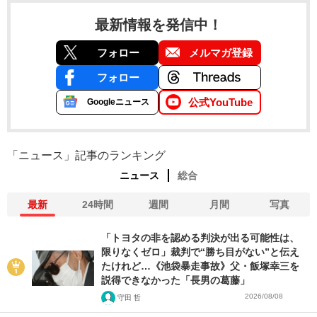
最新情報を発信中！
フォロー
メルマガ登録
フォロー
公式YouTube
Googleニュース
「ニュース」記事のランキング
ニュース
総合
最新
24時間
週間
月間
写真
「トヨタの非を認める判決が出る可能性は、
限りなくゼロ」裁判で“勝ち目がない”と伝え
たけれど…《池袋暴走事故》父・飯塚幸三を
説得できなかった「長男の葛藤」
2026/08/08
守田 哲