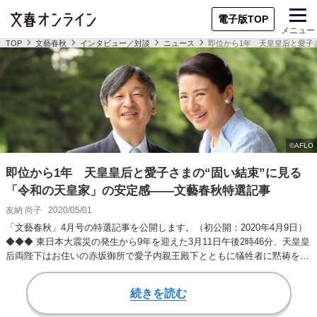
電子版TOP
メニュー
TOP
文藝春秋
インタビュー／対談
ニュース
即位から1年 天皇皇后と愛子
即位から1年 天皇皇后と愛子さまの“固い結束”に見る
「令和の天皇家」の安定感――文藝春秋特選記事
友納 尚子
2020/05/01
「文藝春秋」4月号の特選記事を公開します。（初公開：2020年4月9日）
◆◆◆ 東日本大震災の発生から9年を迎えた3月11日午後2時46分、天皇皇
后両陛下はお住いの赤坂御所で愛子内親王殿下とともに犠牲者に黙祷を捧
げら…
続きを読む