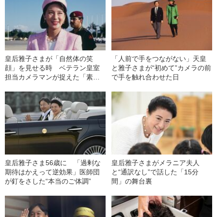
皇后雅子さまが「自然体の笑
「人前で手をつながない」天皇
顔」を見せる時 ベテラン皇室
と雅子さまが“初めて”カメラの前
担当カメラマンが捉えた「素
で手を触れ合わせた日
顔」
皇后雅子さま56歳に 「過剰な
皇后雅子さまがメラニア夫人
期待はかえって逆効果」医師団
と“通訳なし”で話した「15分
が釘をさした“本当のご体調”
間」の舞台裏