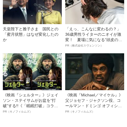
天皇陛下と雅子さま 国民との
「えっ、こんなに変わるの？」
「蜜月状態」はなぜ変化したの
36歳男性ライターのニオイが激
か
変！ 夏場に気になる“頭皮のニ
オイ”や“ベタつき”を解消す
PR（株式会社スヴェンソン）
る、“ウィッグのスペシャリス
ト”が生み出した徹底ケアとは
《映画『シェルター』》ジェイ
《映画『Michael／マイケル』》
ソン・ステイサムがお盆を“打
父ジョセフ・ジャクソン役、コ
破”する!!《「眠眠打破」コラ
ールマン・ドミンゴ オフィシャ
ボ》
ルインタビュー“観客を魅了した
PR（キノフィルムズ）
PR（キノフィルムズ）
名優、複雑な父親像への想いを
語る”《日本興収70億円突破》