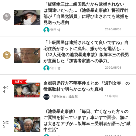
「飯塚幸三は上級国民だから逮捕されない」
は間違いだった…《池袋暴走事故》警視庁幹
部が「自民党議員」に呼び出されても逮捕を
見送った理由
2026/08/08
守田 哲
「上級国民は逮捕されなくて良いですね」自
宅住所がネットに流出、嫌がらせ電話も…
《12人死傷の池袋暴走事故》飯塚幸三の長男
が直面した「加害者家族への暴力」
2026/08/08
守田 哲
NEW
京都男児行方不明事件まとめ 「週刊文春」の
4位
徹底取材で明らかになった真相
4
11時間前
「週刊文春」編集部
《池袋暴走事故》「毎日、亡くなった方々の
ご冥福を祈っています」車いすで面会、額に
5位
は大きなアザが…飯塚幸三受刑者が語った“獄
5
中生活”