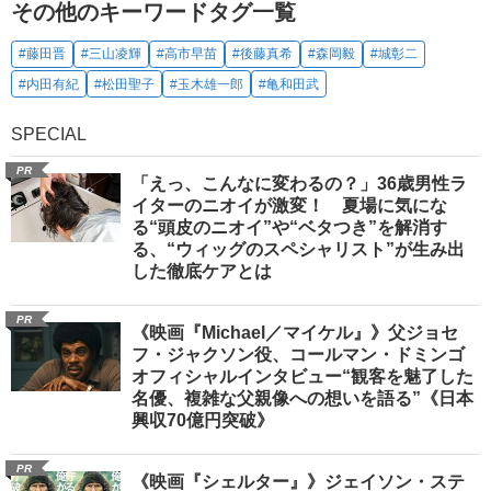
その他のキーワードタグ一覧
#藤田晋
#三山凌輝
#高市早苗
#後藤真希
#森岡毅
#城彰二
#内田有紀
#松田聖子
#玉木雄一郎
#亀和田武
SPECIAL
PR
「えっ、こんなに変わるの？」36歳男性ラ
イターのニオイが激変！ 夏場に気にな
る“頭皮のニオイ”や“ベタつき”を解消す
る、“ウィッグのスペシャリスト”が生み出
した徹底ケアとは
PR
《映画『Michael／マイケル』》父ジョセ
フ・ジャクソン役、コールマン・ドミンゴ
オフィシャルインタビュー“観客を魅了した
名優、複雑な父親像への想いを語る”《日本
興収70億円突破》
PR
《映画『シェルター』》ジェイソン・ステ