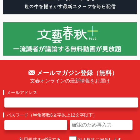
メールマガジン登録（無料）
文春オンラインの最新情報をお届け
メールアドレス
パスワード（半角英数6文字以上12文字以下）
利用規約を確認する
利用規約に同意します