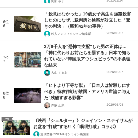
2022/11/24
阿部 恭子
「殺意はなかった」19歳女子高生を強姦殺害
したのになぜ…裁判所と検察が対立した「驚
6位
6
きの判決」（昭和42年の事件）
2026/08/07
鉄人ノンフィクション編集部
3万8千人を“恐怖で支配”した男の正体は…
「神に代わりお前たちを罰する」日本で知ら
7位
れていない“韓国版アウシュビッツ”の不条理
7
な結末
2026/08/07
大山 くまお
「ヒトより下等な獣」「日本人は皆殺しにす
べき」特攻作戦が敵国・アメリカ世論に与え
8位
8
た“残酷すぎる影響”
2026/08/08
保阪 正康
PR
《映画『シェルター』》ジェイソン・ステイサムが
お盆を“打破”する!!《「眠眠打破」コラボ》
週刊文春CINEMAオンライン編集部