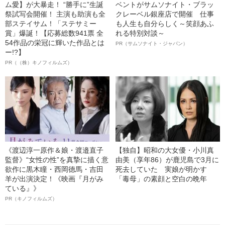
ム愛】が大暴走！ “勝手に”生誕
ベントがサムソナイト・ブラッ
祭試写会開催！ 主演も助演も全
クレーベル銀座店で開催 仕事
部ステイサム！「ステサミー
も人生も自分らしく～笑顔あふ
賞」爆誕！【応募総数941票 全
れる特別対談～
54作品の栄冠に輝いた作品とは
PR（サムソナイト・ジャパン）
ー!?】
PR（（株）キノフィルムズ）
《渡辺淳一原作＆娘・渡邉直子
【独自】昭和の大女優・小川真
監督》“女性の性”を真摯に描く意
由美（享年86）が鹿児島で3月に
欲作に黒木瞳・西岡德馬・吉田
死去していた 実娘が明かす
羊が出演決定！《映画『月がみ
「毒母」の素顔と空白の晩年
ている』》
PR（キノフィルムズ）