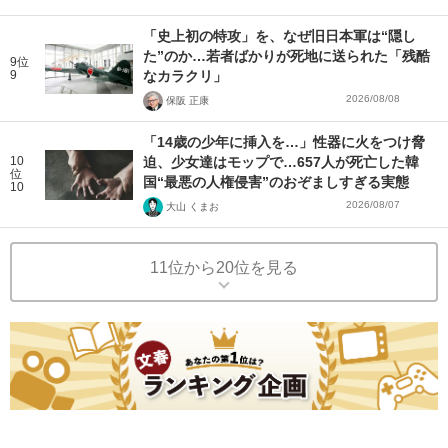
「史上初の特攻」を、なぜ旧日本軍は“隠し
た”のか…若者ばかりが死地に送られた「残酷
9位
9
なカラクリ」
2026/08/08
保阪 正康
「14歳の少年に挿入を…」性器に火をつけ脅
10
迫、少女達はモップで…657人が死亡した韓
位
国“最悪の人権侵害”のおぞましすぎる実態
10
2026/08/07
大山 くまお
11位から20位を見る