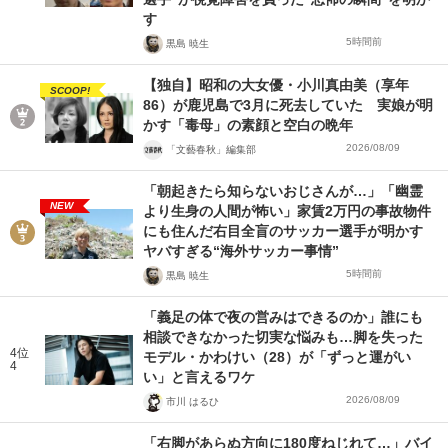
す
5時間前
黒島 暁生
【独自】昭和の大女優・小川真由美（享年
SCOOP!
86）が鹿児島で3月に死去していた 実娘が明
かす「毒母」の素顔と空白の晩年
2026/08/09
「文藝春秋」編集部
「朝起きたら知らないおじさんが…」「幽霊
NEW
より生身の人間が怖い」家賃2万円の事故物件
にも住んだ右目全盲のサッカー選手が明かす
ヤバすぎる“海外サッカー事情”
5時間前
黒島 暁生
「義足の体で夜の営みはできるのか」誰にも
相談できなかった切実な悩みも…脚を失った
4位
モデル・かわけい（28）が「ずっと運がい
4
い」と言えるワケ
2026/08/09
市川 はるひ
「右脚があらぬ方向に180度ねじれて…」バイ