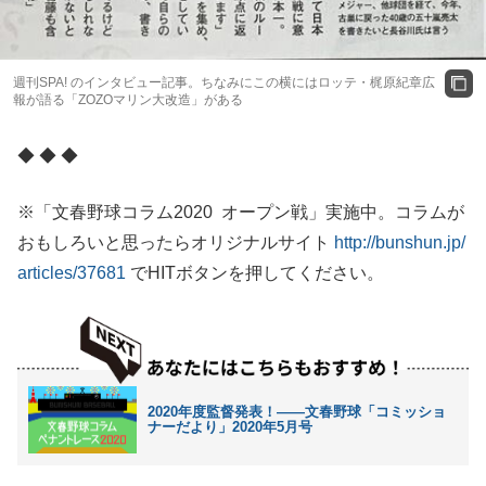
週刊SPA! のインタビュー記事。ちなみにこの横にはロッテ・梶原紀章広
報が語る「ZOZOマリン大改造」がある
◆ ◆ ◆
※「文春野球コラム2020 オープン戦」実施中。コラムが
おもしろいと思ったらオリジナルサイト
http://bunshun.jp/
articles/37681
でHITボタンを押してください。
2020年度監督発表！――文春野球「コミッショ
ナーだより」2020年5月号