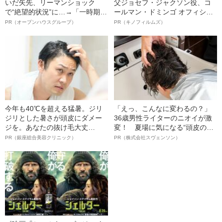
いだ矢先、リーマンショック
父ジョセフ・ジャクソン役、コ
で“絶望的状況”に…→「一時期は
ールマン・ドミンゴ オフィシャ
納品3年待ち」のヒット商品を生
ルインタビュー“観客を魅了した
PR（オープンハウスグループ）
PR（キノフィルムズ）
んで危機を脱した四代目社長が
名優、複雑な父親像への想いを
明かす、“逆転の戦術”
語る”《日本興収70億円突破》
今年も40℃を超える猛暑。ジリ
「えっ、こんなに変わるの？」
ジリとした暑さが頭皮にダメー
36歳男性ライターのニオイが激
ジを。あなたの抜け毛大丈
変！ 夏場に気になる“頭皮のニ
夫！？
オイ”や“ベタつき”を解消す
PR（銀座総合美容クリニック）
PR（株式会社スヴェンソン）
る、“ウィッグのスペシャリス
ト”が生み出した徹底ケアとは