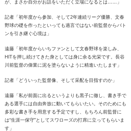
が、まさか自分がお話をいただく立場になるとは……」
記者「初年度から参加、そして2年連続リーグ優勝、文春
野球の礎を作ったといっても過言ではない前監督からバト
ンを引き継ぐ心境は」
遠藤「初年度からいちファンとして文春野球を楽しみ、
HITを押し続けてきた身としては身に余る光栄です。長谷
川前監督の偉業に泥を塗らないように精進いたします」
記者「どういった監督像、そして采配を目指すのか」
遠藤「私が前面に出るというよりも黒子に徹し、書き手で
ある選手には自由奔放に動いてもらいたい。そのためにも
多彩な書き手を用意する予定ですし、もちろん前監督に
は“生涯一保守”としてスワローズの打席に立ってもらいま
す」