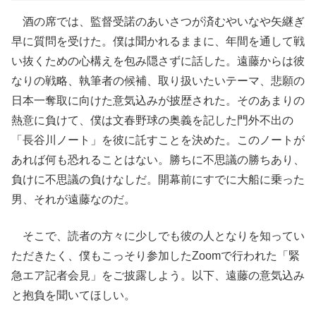
酒の席では、監督受諾のあいさつが済むやいなや矢継ぎ
早に質問を受けた。僕は聞かれるままに、年間を通して戦
い抜くための心構えを包み隠さずに話した。遠藤からは彼
なりの戦略、執筆者の候補、取り扱いたいテーマ、悲願の
日本一奪取に向けた意気込みが披歴された。そのあまりの
熱意に負けて、僕は文春野球の奥義を記した門外不出の
「長谷川ノート」を彼に託すことを決めた。このノートが
あれば何も恐れることはない。勝ちに不思議の勝ちあり、
負けに不思議の負けなしだ。開幕前にすでに大船に乗った
男、それが遠藤なのだ。
そこで、読者の方々に少しでも彼の人となりを知ってい
ただきたく、僕もこっそり参加したZoomで行われた「緊
急エア記者会見」をご披露しよう。以下、遠藤の意気込み
と抱負を聞いてほしい。