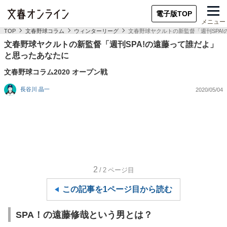
電子版TOP
メニュー
TOP
文春野球コラム
ウィンターリーグ
文春野球ヤクルトの新監督「週刊SPA
文春野球ヤクルトの新監督「週刊SPA!の遠藤って誰だよ」
と思ったあなたに
文春野球コラム2020 オープン戦
長谷川 晶一
2020/05/04
2
/2
ページ目
この記事を1ページ目から読む
SPA！の遠藤修哉という男とは？