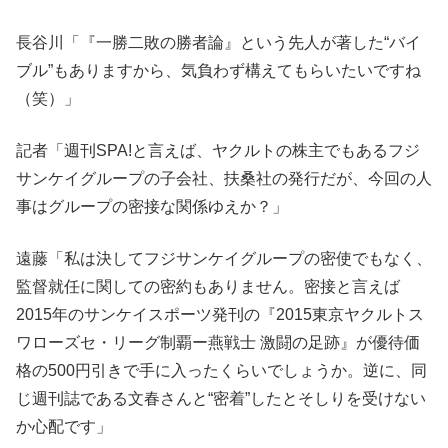
長谷川「『一勝二敗の勝者論』という先人が著した“バイ
ブル”もありますから、気負わず構えてもらいたいですね
（笑）」
記者「週刊SPA!と言えば、ヤクルトの株主でもあるフジ
サンケイグループの子会社、扶桑社の発行だが、今回の人
事はグループの密接な関係ゆえか？」
遠藤「私は決してフジサンケイグループの密使でもなく、
監督就任に関しての密約もありません。密接と言えば
2015年のサンケイスポーツ発刊の『2015東京ヤクルトス
ワローズセ・リーグ制覇ー燕戦士 激闘の足跡』が優待価
格の500円引きで手に入ったくらいでしょうか。逆に、同
じ週刊誌である文春さんと“密着”したとそしりを受けない
か心配です」