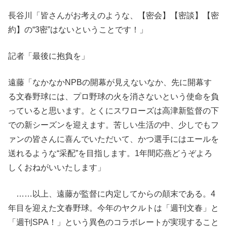
長谷川「皆さんがお考えのような、【密会】【密談】【密
約】の“3密”はないということです！」
記者「最後に抱負を」
遠藤「なかなかNPBの開幕が見えないなか、先に開幕す
る文春野球には、プロ野球の火を消さないという使命を負
っていると思います。とくにスワローズは高津新監督の下
での新シーズンを迎えます。苦しい生活の中、少しでもフ
ァンの皆さんに喜んでいただいて、かつ選手にはエールを
送れるような“采配”を目指します。1年間応燕どうぞよろ
しくおねがいいたします」
……以上、遠藤が監督に内定してからの顛末である。4
年目を迎えた文春野球。今年のヤクルトは「週刊文春」と
「週刊SPA！」という異色のコラボレートが実現すること