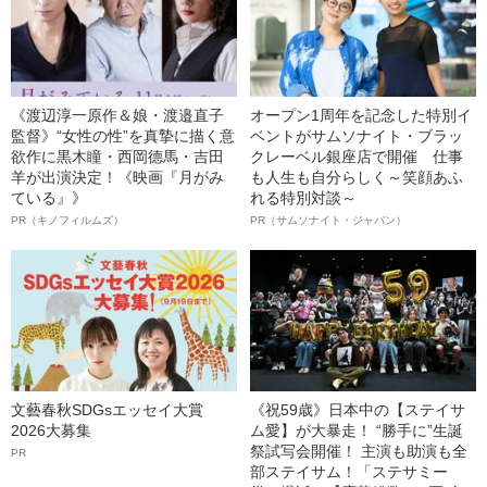
《渡辺淳一原作＆娘・渡邉直子
オープン1周年を記念した特別イ
監督》“女性の性”を真摯に描く意
ベントがサムソナイト・ブラッ
欲作に黒木瞳・西岡德馬・吉田
クレーベル銀座店で開催 仕事
羊が出演決定！《映画『月がみ
も人生も自分らしく～笑顔あふ
ている』》
れる特別対談～
PR（キノフィルムズ）
PR（サムソナイト・ジャパン）
文藝春秋SDGsエッセイ大賞
《祝59歳》日本中の【ステイサ
2026大募集
ム愛】が大暴走！ “勝手に”生誕
祭試写会開催！ 主演も助演も全
PR
部ステイサム！「ステサミー