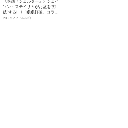
《映画『シェルター』》ジェイ
ソン・ステイサムがお盆を“打
破”する!!《「眠眠打破」コラ
ボ》
PR（キノフィルムズ）