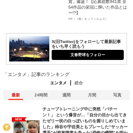
賞」爆誕！【応募総数941票 全
54作品の栄冠に輝いた作品とは
ー!?】
PR（（株）キノフィルムズ）
X(旧Twitter)をフォローして最新記事
をいち早く読もう
文春野球をフォロー
「エンタメ」記事のランキング
エンタメ
総合
最新
24時間
週間
月間
写真
チューブトレーニング中に突然「バチー
ン！」 という爆音が…「自分の目から出てき
NEW
たゼリー状の白っぽいものを握りしめていま
した」柿谷や宇佐美ともプレーした“サッカー
選手”が視覚障害を負った“恐怖の瞬間”を明か