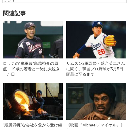
関連記事
ロッテの“鬼軍曹”鳥越裕介の原
サムスン2軍監督・落合英二さん
点 19歳の若者と一緒に大泣き
に聞く。韓国プロ野球が5月5日
した日
開幕に至るまで
“順風満帆”な会社を父から受け継
《映画『Michael／マイケル』》