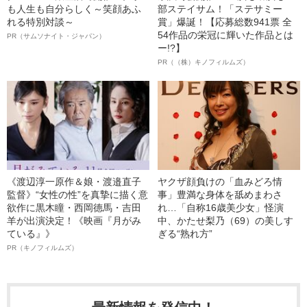
も人生も自分らしく～笑顔あふ
部ステイサム！「ステサミー
れる特別対談～
賞」爆誕！【応募総数941票 全
54作品の栄冠に輝いた作品とは
PR（サムソナイト・ジャパン）
ー!?】
PR（（株）キノフィルムズ）
《渡辺淳一原作＆娘・渡邉直子
ヤクザ顔負けの「血みどろ情
監督》“女性の性”を真摯に描く意
事」豊満な身体を舐めまわさ
欲作に黒木瞳・西岡德馬・吉田
れ…「自称16歳美少女」怪演
羊が出演決定！《映画『月がみ
中、かたせ梨乃（69）の美しす
ている』》
ぎる“熟れ方”
PR（キノフィルムズ）