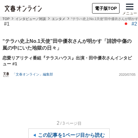
電子版TOP
メニュー
TOP
インタビュー／対談
エンタメ
“テラハ史上No.1天使”田中優衣さんが明
#1
#2
“テラハ史上No.1天使”田中優衣さんが明かす「誹謗中傷の
嵐の中にいた地獄の日々」
恋愛リアリティ番組『テラスハウス』出演・田中優衣さんインタビ
ュー #1
「文春オンライン」編集部
2020/07/05
2
/3
ページ目
この記事を1ページ目から読む