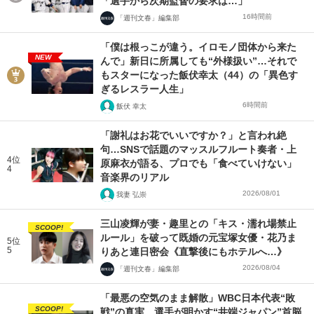
「選手から次期監督の要求は…」
16時間前
「週刊文春」編集部
「僕は根っこが違う。イロモノ団体から来た
NEW
んで」新日に所属しても“外様扱い”…それで
もスターになった飯伏幸太（44）の「異色す
ぎるレスラー人生」
6時間前
飯伏 幸太
「謝礼はお花でいいですか？」と言われ絶
句…SNSで話題のマッスルフルート奏者・上
4位
原麻衣が語る、プロでも「食べていけない」
4
音楽界のリアル
2026/08/01
我妻 弘崇
三山凌輝が妻・趣里との「キス・濡れ場禁止
SCOOP!
ルール」を破って既婚の元宝塚女優・花乃ま
5位
5
りあと連日密会《直撃後にもホテルへ…》
2026/08/04
「週刊文春」編集部
「最悪の空気のまま解散」WBC日本代表“敗
SCOOP!
戦”の真実 選手が明かす“井端ジャパン”首脳