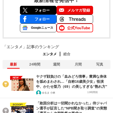
最新情報を発信中！
フォロー
メルマガ登録
フォロー
公式YouTube
Googleニュース
「エンタメ」記事のランキング
エンタメ
総合
最新
24時間
週間
月間
写真
ヤクザ顔負けの「血みどろ情事」豊満な身体
NEW
を舐めまわされ…「自称16歳美少女」怪演
中、かたせ梨乃（69）の美しすぎる“熟れ方”
13時間前
ゆるま 小林
「敗因分析は一切聞かれなかった」侍ジャパ
SCOOP!
ン選手が証言した“NPB聞き取り調査”の実態