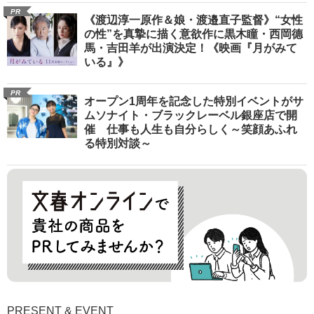
PR
《渡辺淳一原作＆娘・渡邉直子監督》“女性
の性”を真摯に描く意欲作に黒木瞳・西岡德
馬・吉田羊が出演決定！《映画『月がみて
いる』》
PR
オープン1周年を記念した特別イベントがサ
ムソナイト・ブラックレーベル銀座店で開
催 仕事も人生も自分らしく～笑顔あふれ
る特別対談～
PRESENT & EVENT