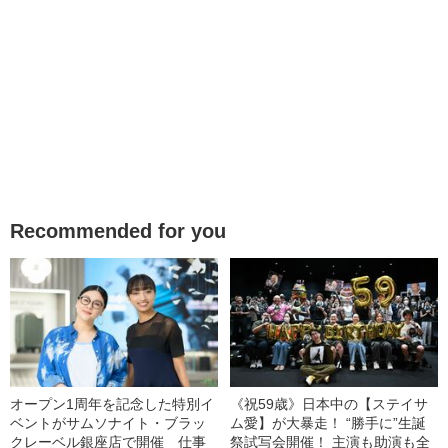
Recommended for you
オープン1周年を記念した特別イ
《祝59歳》日本中の【ステイサ
ベントがサムソナイト・ブラッ
ム愛】が大暴走！ “勝手に”生誕
クレーベル銀座店で開催 仕事
祭試写会開催！ 主演も助演も全