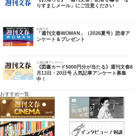
りすましメール」にご注意ください
お知らせ
「週刊文春WOMAN」（2026夏号）読者ア
ンケート＆プレゼント
人気記事アンケート
《図書カード5000円分が当たる》週刊文春8
月13日・20日号 人気記事アンケート募集
中！
おすすめ一覧