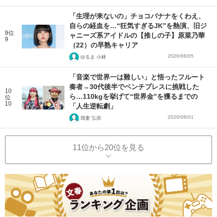
「生理が来ないの」チョコバナナをくわえ、
自らの経血を…“狂気すぎるJK”を熱演、旧ジ
9位
ャニーズ系アイドルの【推しの子】原菜乃華
9
（22）の早熟キャリア
2026/08/05
ゆるま 小林
「音楽で世界一は難しい」と悟ったフルート
奏者→30代後半でベンチプレスに挑戦した
10
ら…110kgを挙げて“世界金”を獲るまでの
位
10
「人生逆転劇」
2026/08/01
我妻 弘崇
11位から20位を見る