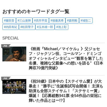
おすすめのキーワードタグ一覧
#藤田晋
#三山凌輝
#高市早苗
#後藤真希
#森岡毅
#城彰二
#内田有紀
#松田聖子
#玉木雄一郎
#池上彰
SPECIAL
PR
《映画『Michael／マイケル』》父ジョセ
フ・ジャクソン役、コールマン・ドミンゴ
オフィシャルインタビュー“観客を魅了した
名優、複雑な父親像への想いを語る”《日本
興収70億円突破》
PR
《祝59歳》日本中の【ステイサム愛】が大
暴走！ “勝手に”生誕祭試写会開催！ 主演も
助演も全部ステイサム！「ステサミー賞」
爆誕！【応募総数941票 全54作品の栄冠に
輝いた作品とはー!?】