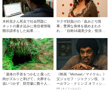
木村花さん死去で社会問題に
ヤクザ顔負けの「血みどろ情
ネットの書き込みに発信者情報
事」豊満な身体を舐めまわさ
開示請求をした結果……
れ…「自称16歳美少女」怪演
中、かたせ梨乃（69）の美しす
ぎる“熟れ方”
「遺体の手首をつかむと腐った
《映画『Michael／マイケル』》
肉がズルッと剥げて」火葬すら
父ジョセフ・ジャクソン役、コ
追いつかず、防空壕に数十人
ールマン・ドミンゴ オフィシャ
を“集団土葬”…この世の地獄を見
ルインタビュー“観客を魅了した
PR（キノフィルムズ）
た少年兵が明かした“過酷すぎる
名優、複雑な父親像への想いを
任務”とは
語る”《日本興収70億円突破》