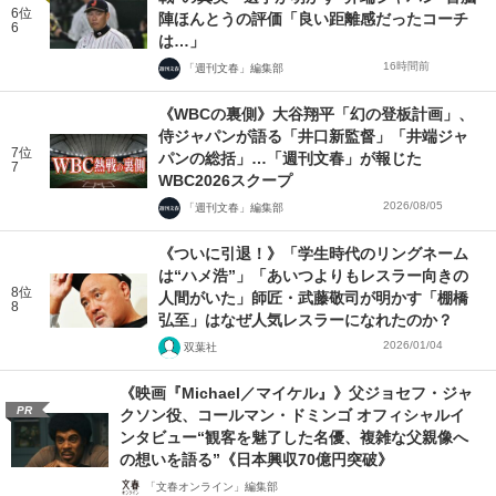
6位
陣ほんとうの評価「良い距離感だったコーチ
6
は…」
16時間前
「週刊文春」編集部
《WBCの裏側》大谷翔平「幻の登板計画」、
侍ジャパンが語る「井口新監督」「井端ジャ
7位
パンの総括」…「週刊文春」が報じた
7
WBC2026スクープ
2026/08/05
「週刊文春」編集部
《ついに引退！》「学生時代のリングネーム
は“ハメ浩”」「あいつよりもレスラー向きの
8位
人間がいた」師匠・武藤敬司が明かす「棚橋
8
弘至」はなぜ人気レスラーになれたのか？
2026/01/04
双葉社
《映画『Michael／マイケル』》父ジョセフ・ジャ
PR
クソン役、コールマン・ドミンゴ オフィシャルイ
ンタビュー“観客を魅了した名優、複雑な父親像へ
の想いを語る”《日本興収70億円突破》
「文春オンライン」編集部