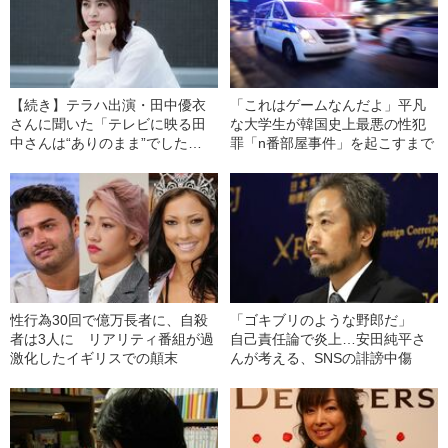
【続き】テラハ出演・田中優衣
「これはゲームなんだよ」平凡
さんに聞いた「テレビに映る田
な大学生が韓国史上最悪の性犯
中さんは“ありのまま”でした
罪「n番部屋事件」を起こすまで
か？」
性行為30回で億万長者に、自殺
「ゴキブリのような野郎だ」
者は3人に リアリティ番組が過
自己責任論で炎上…安田純平さ
激化したイギリスでの顛末
んが考える、SNSの誹謗中傷