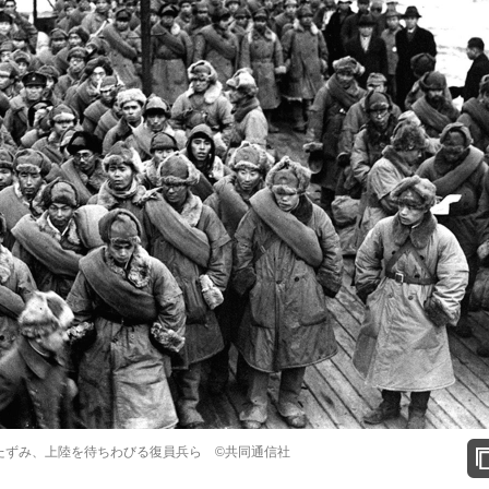
たずみ、上陸を待ちわびる復員兵ら ©共同通信社