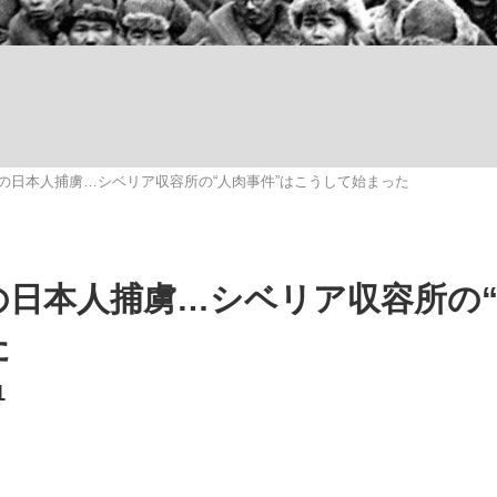
の日本人捕虜…シベリア収容所の“人肉事件”はこうして始まった
手が証言した“NPB聞...
「クマが悪者扱いされているの
キングの誕生
の日本人捕虜…シベリア収容所の
た
1
もっと見る
カー日本代表・森保一監督...