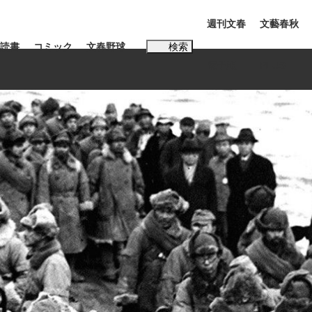
週刊文春
文藝春秋
読書
コミック
文春野球
検索
電子版
PLUS
インタビュー
読書
#松田聖子
BC日本代表“敗戦”の真実 選手が明かす...
、私のいま