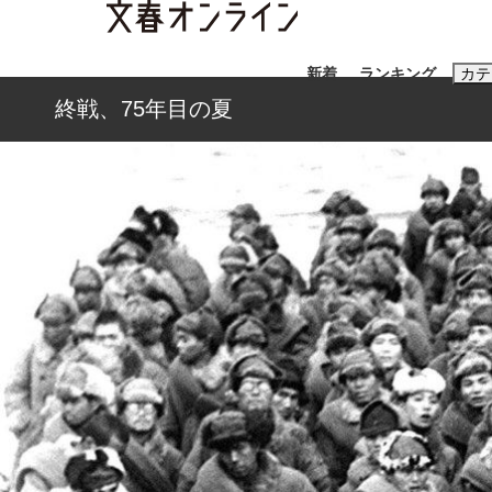
新着
ランキング
カテ
終戦、75年目の夏
スクープ
ニュー
おすすめのキ
#藤田晋
#三
#玉木雄一郎
「90%は失敗する。でも…」本田圭佑が初め
終戦から81年