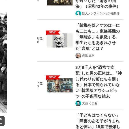
5
が対立した「驚きの判
決」（昭和42年の事件）
鉄人ノンフィクション編集部
「敵機を落とすのは一に
も二にも…」東條英機の
NEW
「無能さ」を象徴する、
6位
6
学生たちをあきれさせ
た“言葉”とは？
保阪 正康
3万8千人を“恐怖で支
配”した男の正体は…「神
NEW
に代わりお前たちを罰す
7位
る」日本で知られていな
7
い“韓国版アウシュビッ
ツ”の不条理な結末
大山 くまお
「子どもはつくらない」
「障害のある子がうまれ
ると怖い」15歳で被爆し