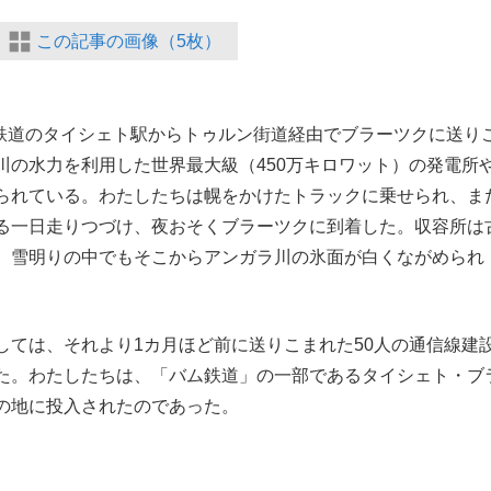
この記事の画像（5枚）
ア鉄道のタイシェト駅からトゥルン街道経由でブラーツクに送り
川の水力を利用した世界最大級（450万キロワット）の発電所
られている。わたしたちは幌をかけたトラックに乗せられ、ま
る一日走りつづけ、夜おそくブラーツクに到着した。収容所は
、雪明りの中でもそこからアンガラ川の氷面が白くながめられ
ては、それより1カ月ほど前に送りこまれた50人の通信線建
た。わたしたちは、「バム鉄道」の一部であるタイシェト・ブ
の地に投入されたのであった。