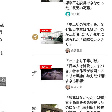
塚幸三を説得できなかっ
た「長男の葛藤」
守田 哲
「史上初の特攻」を、な
の歳
ぜ旧日本軍は“隠した”の
NEW
思
か…若者ばかりが死地に
る
送られた「残酷なカラク
リ」
。
保阪 正康
後
「ヒトより下等な獣」
「日本人は皆殺しにすべ
NEW
き」特攻作戦が敵国・ア
4位
4
メリカ世論に与えた“残酷
すぎる影響”
保阪 正康
「殺意はなかった」19歳
女子高生を強姦殺害した
のになぜ…裁判所と検察
5位