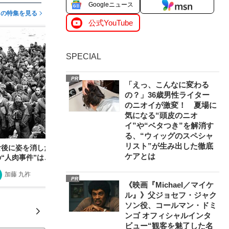
Googleニュース
この特集を見る
公式YouTube
SPECIAL
PR
「えっ、こんなに変わる
の？」36歳男性ライター
のニオイが激変！ 夏場に
気になる“頭皮のニオ
イ”や“ベタつき”を解消す
る、“ウィッグのスペシャ
リスト”が生み出した徹底
食後に姿を消した3人の日本人捕虜…シベリア収容
ケアとは
の“人肉事件”はこうして始まった
加藤 九祚
2020/08/13
PR
《映画『Michael／マイケ
ル』》父ジョセフ・ジャク
ソン役、コールマン・ドミ
ンゴ オフィシャルインタ
ビュー“観客を魅了した名