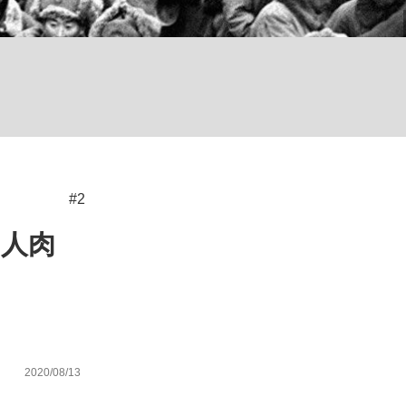
が悲しい」『北の国から』倉本聰氏（91...
を、目撃せよ。
#2
“人肉
2020/08/13