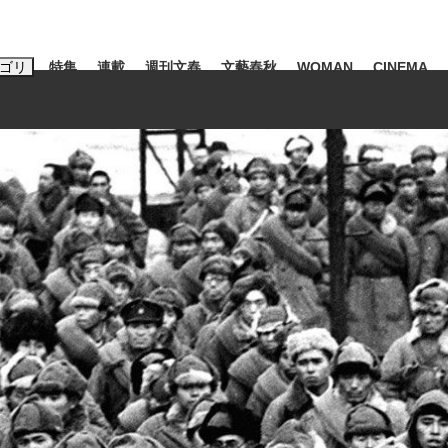
ゴリ
特集
連載
週刊文春
文藝春秋
WOMAN
CINEMA
キーワード入力
ス
エンタメ
ライフ
ビジネス
ーワードタグ一覧
山凌輝
#高市早苗
#後藤真希
#森岡毅
#城彰二
#内田有紀
#亀和田武
て明かした日本代表監督に...
「最悪の空気のまま解散」W
私のあのとき