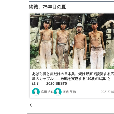
終戦、75年目の夏
あばら骨と皮だけの日本兵、焼け野原で談笑する広
島のカップル――敗戦を実感する“10枚の写真”と
は？――2020 BEST5
庭田 杏珠
渡邉 英徳
2021/01/