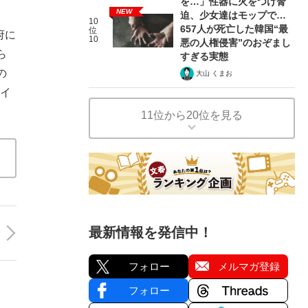
を…」性器に火をつけ脅
NEW
迫、少女達はモップで…
10
657人が死亡した韓国“最
位
府に
10
悪の人権侵害”のおぞまし
ら
すぎる実態
の
大山 くまお
タイ
11位から20位を見る
最新情報を発信中！
フォロー
メルマガ登録
フォロー