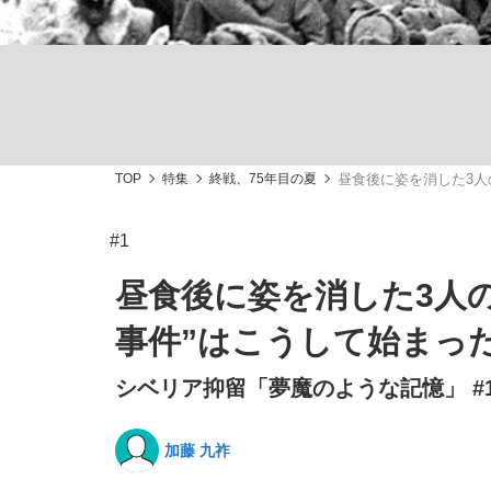
観る将棋、読む将棋
TOP
特集
終戦、75年目の夏
昼食後に姿を消した3人
「敗因分析は一切聞かれなかった」侍ジャパン選
#1
昼食後に姿を消した3人
事件”はこうして始まっ
いまさら聞けない資産運用のすべて
シベリア抑留「夢魔のような記憶」 #
加藤 九祚
「目標達成できなかったからと言って…」サッ