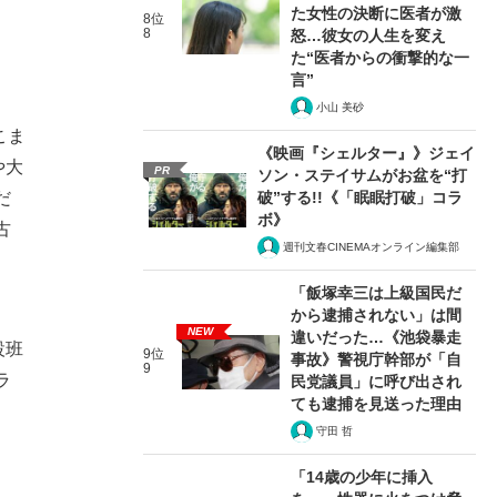
た女性の決断に医者が激
8位
8
怒…彼女の人生を変え
た“医者からの衝撃的な一
言”
小山 美砂
こま
《映画『シェルター』》ジェイ
や大
PR
ソン・ステイサムがお盆を“打
破”する!!《「眠眠打破」コラ
だ
ボ》
古
週刊文春CINEMAオンライン編集部
「飯塚幸三は上級国民だ
から逮捕されない」は間
NEW
違いだった…《池袋暴走
設班
9位
事故》警視庁幹部が「自
9
ラ
民党議員」に呼び出され
ても逮捕を見送った理由
守田 哲
「14歳の少年に挿入