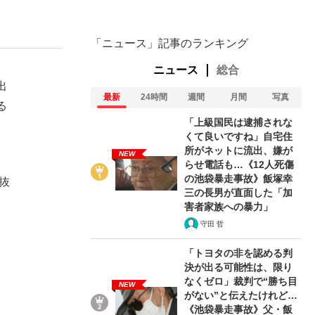
「ニュース」記事のランキング
ニュース
総合
出
最新
24時間
週間
月間
写真
る
「上級国民は逮捕されな
くて良いですね」自宅住
所がネットに流出、嫌が
NEW
らせ電話も…《12人死傷
の池袋暴走事故》飯塚幸
抜
三の長男が直面した「加
害者家族への暴力」
守田 哲
「トヨタの非を認める判
決が出る可能性は、限り
なくゼロ」裁判で“勝ち目
NEW
がない”と伝えたけれど…
《池袋暴走事故》父・飯