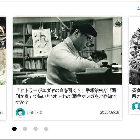
「ヒトラーがユダヤの血を引く？」手塚治虫が『週
昼
刊文春』で描いた“オトナの”戦争マンガをご存知で
所
すか？
近藤 正高
2020/08/19
04