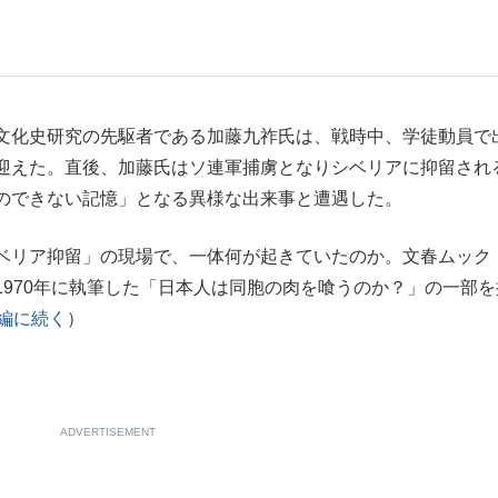
もっと見る
文化史研究の先駆者である加藤九祚氏は、戦時中、学徒動員で
迎えた。直後、加藤氏はソ連軍捕虜となりシベリアに抑留され
のできない記憶」となる異様な出来事と遭遇した。
ベリア抑留」の現場で、一体何が起きていたのか。文春ムック
1970年に執筆した「日本人は同胞の肉を喰うのか？」の一部を
編に続く
）
ADVERTISEMENT