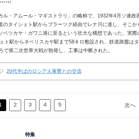
……
ル・アムール・マギストラリ」の略称で、1932年4月ソ連政
道のタイシェト駅からブラーツク経由でレナ川に達し、そこか
ソベツカヤ・ガワニ港に至るという壮大な構想であった。実際
シェト駅からネベリスカヤ駅まで58キロ敷設され、鉄道路盤は
ころで第二次世界大戦が勃発し、工事は中断された。
ジ
20代半ばのロシア人軍曹との交流
1
2
3
4
5
次へ
特集