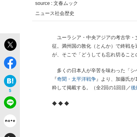
source : 文春ムック
ニュース
社会
歴史
ユーラシア・中央アジアの考古学・
征。満州国の敦化（とんか）で終戦を
が、そこで「どうしても忘れ切ること
多くの日本人が辛苦を味わった「シ
『
奇聞・太平洋戦争
』より、加藤氏が
粋して掲載する。（全2回の1回目／
後
5
◆ ◆ ◆