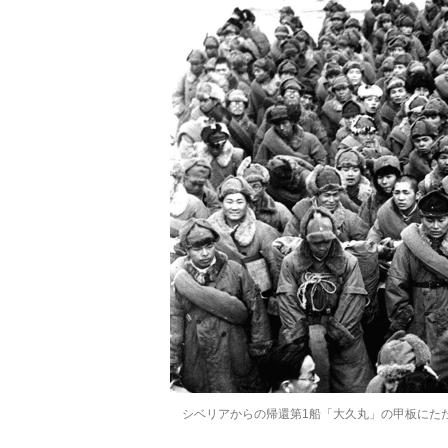
シベリアからの帰還第1船「大久丸」の甲板にた