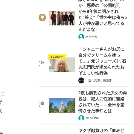
か 悪夢の「公開処刑」
から8年後に明かされ
た“答え”「世の中は俺ら5
人が仲が悪いと思ってる
んだよな」
みきーる
「ジャニーさんがお尻に
自分でクリームを塗っ
SCOOP!
て…」元ジャニーズJr. 石
4位
4
丸志門氏が求められたお
ぞましい性行為
「週刊文春」編集部
2度も誘拐された少女の両
じ
親は、犯人に性的に籠絡
た
5位
されていた……全米を驚
5
て
愕させた事件とは
辰巳JUNK
ヤクザ顔負けの「血みど