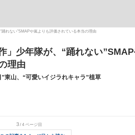
いまさら聞け
“踊れない”SMAPや嵐よりも評価されている本当の理由
」少年隊が、“踊れない”SMA
手が証言した“NPB聞...
「クマが悪者扱いされているの
の理由
目"東山、“可愛いイジラれキャラ”植草
もっと見る
3
/4
ページ目
カー日本代表・森保一監督...