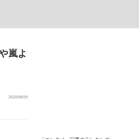
ない資産運用のすべて
Pや嵐よ
が悲しい」『北の国から』倉本聰氏（91...
2020/09/29