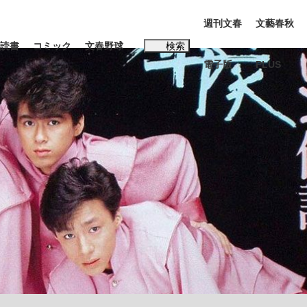
週刊文春
文藝春秋
読書
コミック
文春野球
検索
電子版
PLUS
インタビュー
読書
#松田聖子
む将棋
BC日本代表“敗戦”の真実 選手が明かす...