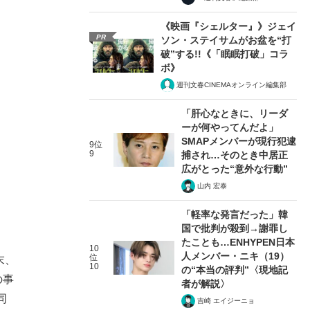
《映画『シェルター』》ジェイ
PR
ソン・ステイサムがお盆を“打
破”する!!《「眠眠打破」コラ
ボ》
週刊文春CINEMAオンライン編集部
「肝心なときに、リーダ
ーが何やってんだよ」
SMAPメンバーが現行犯逮
9位
9
捕され…そのとき中居正
広がとった“意外な行動”
山内 宏泰
「軽率な発言だった」韓
国で批判が殺到→謝罪し
たことも…ENHYPEN日本
10
人メンバー・ニキ（19）
位
末、
10
の“本当の評判”〈現地記
の事
者が解説〉
同
吉崎 エイジーニョ