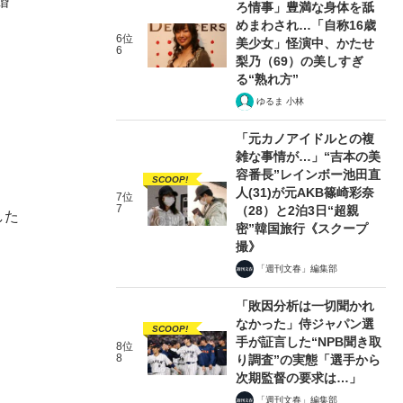
婚
ろ情事」豊満な身体を舐
めまわされ…「自称16歳
6位
美少女」怪演中、かたせ
6
梨乃（69）の美しすぎ
る“熟れ方”
ゆるま 小林
「元カノアイドルとの複
雑な事情が…」“吉本の美
容番長”レインボー池田直
SCOOP!
人(31)が元AKB篠崎彩奈
7位
7
（28）と2泊3日“超親
した
密”韓国旅行《スクープ
撮》
「週刊文春」編集部
「敗因分析は一切聞かれ
なかった」侍ジャパン選
SCOOP!
手が証言した“NPB聞き取
8位
8
り調査”の実態「選手から
次期監督の要求は…」
「週刊文春」編集部