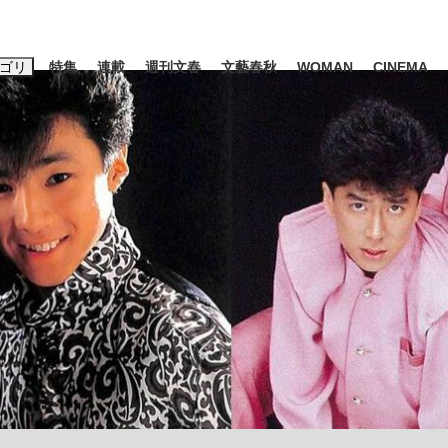
ゴリ
特集
連載
週刊文春
文藝春秋
WOMAN
CINEMA
キーワード入力
ス
エンタメ
ライフ
ビジネス
ーワードタグ一覧
山凌輝
#高市早苗
#後藤真希
#森岡毅
#城彰二
#内田有紀
観る将棋、読
#亀和田武
て明かした日本代表監督に...
「最悪の空気のまま解散」W