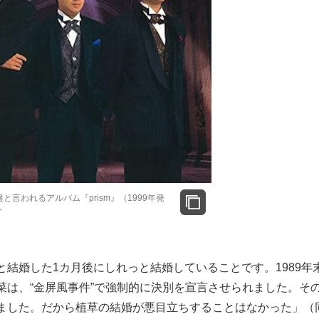
と言われるアルバム『prism』（1999年発
ト
結婚した1カ月後にしれっと結婚していることです。1989年
菜は、“金屏風事件”で強制的に決別を宣言させられました。そ
ました。だから植草の結婚が悪目立ちすることはなかった」（