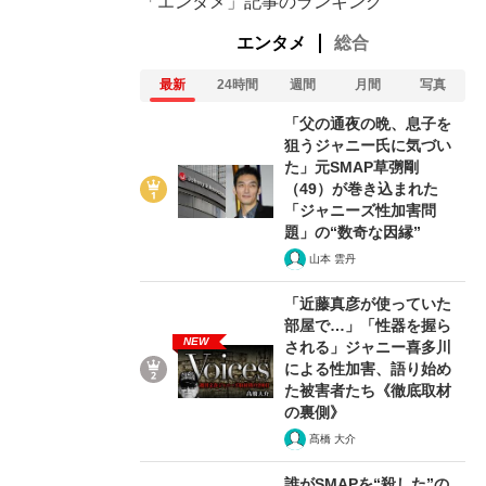
「エンタメ」記事のランキング
エンタメ
総合
最新
24時間
週間
月間
写真
「父の通夜の晩、息子を
狙うジャニー氏に気づい
た」元SMAP草彅剛
（49）が巻き込まれた
「ジャニーズ性加害問
題」の“数奇な因縁”
山本 雲丹
「近藤真彦が使っていた
部屋で…」「性器を握ら
NEW
される」ジャニー喜多川
による性加害、語り始め
た被害者たち《徹底取材
の裏側》
髙橋 大介
誰がSMAPを“殺した”の