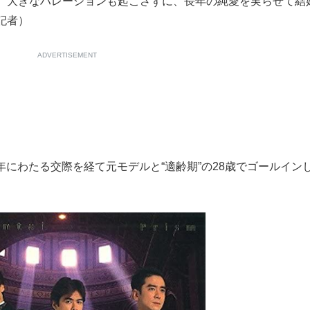
、大きなハレーションも起こさずに、長年の純愛を実らせて結
記者）
ADVERTISEMENT
0年にわたる交際を経て元モデルと“適齢期”の28歳でゴールイン