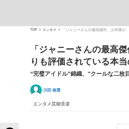
TOP
エンタメ
「ジャニーさんの最高傑作」少年隊が、
「ジャニーさんの最高傑作
「敗因分析は一切聞かれなかった」侍ジャパン選
キングの誕生を、目撃せよ。
りも評価されている本当
“完璧アイドル”錦織、"クールな二枚
川田 南雲
the Style
エンタメ
芸能
音楽
「目標達成できなかったからと言って…」サッ