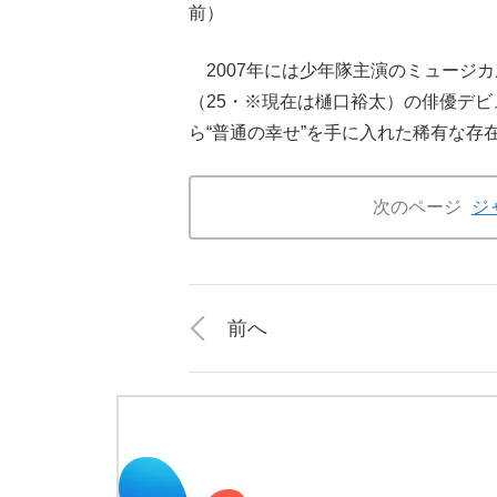
前）
2007年には少年隊主演のミュージカル「P
（25・※現在は樋口裕太）の俳優デ
ら“普通の幸せ”を手に入れた稀有な存
次のページ
ジ
前へ