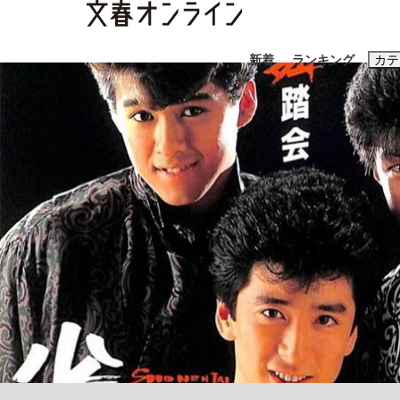
新着
ランキング
カテ
スクープ
ニュー
おすすめのキ
#藤田晋
#三
#玉木雄一郎
「90%は失敗する。でも…」本田圭佑が初め
終戦から81年