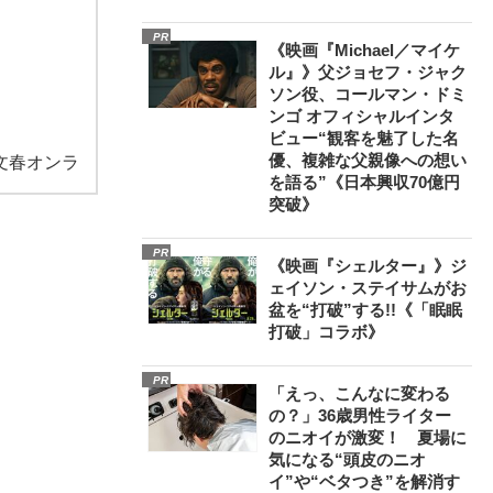
PR
《映画『Michael／マイケ
ル』》父ジョセフ・ジャク
ソン役、コールマン・ドミ
ンゴ オフィシャルインタ
ビュー“観客を魅了した名
優、複雑な父親像への想い
文春オンラ
を語る”《日本興収70億円
突破》
PR
《映画『シェルター』》ジ
ェイソン・ステイサムがお
盆を“打破”する!!《「眠眠
打破」コラボ》
PR
「えっ、こんなに変わる
の？」36歳男性ライター
のニオイが激変！ 夏場に
気になる“頭皮のニオ
イ”や“ベタつき”を解消す