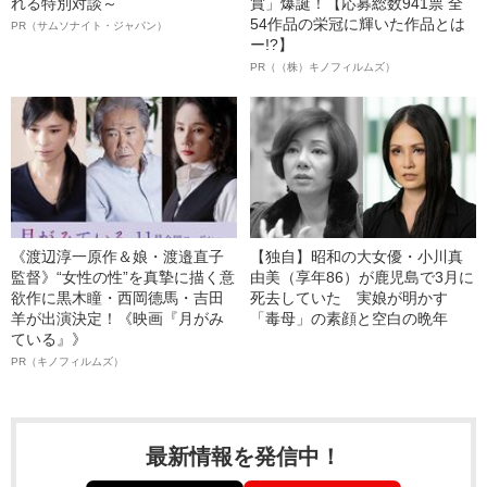
れる特別対談～
賞」爆誕！【応募総数941票 全
54作品の栄冠に輝いた作品とは
PR（サムソナイト・ジャパン）
ー!?】
PR（（株）キノフィルムズ）
《渡辺淳一原作＆娘・渡邉直子
【独自】昭和の大女優・小川真
監督》“女性の性”を真摯に描く意
由美（享年86）が鹿児島で3月に
欲作に黒木瞳・西岡德馬・吉田
死去していた 実娘が明かす
羊が出演決定！《映画『月がみ
「毒母」の素顔と空白の晩年
ている』》
PR（キノフィルムズ）
最新情報を発信中！