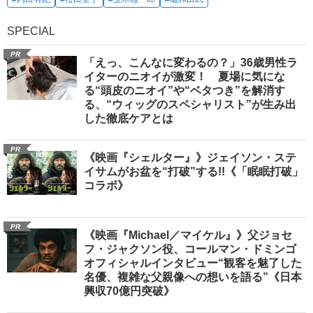
SPECIAL
PR
「えっ、こんなに変わるの？」36歳男性ラ
イターのニオイが激変！ 夏場に気にな
る“頭皮のニオイ”や“ベタつき”を解消す
る、“ウィッグのスペシャリスト”が生み出
した徹底ケアとは
PR
《映画『シェルター』》ジェイソン・ステ
イサムがお盆を“打破”する!!《「眠眠打破」
コラボ》
PR
《映画『Michael／マイケル』》父ジョセ
フ・ジャクソン役、コールマン・ドミンゴ
オフィシャルインタビュー“観客を魅了した
名優、複雑な父親像への想いを語る”《日本
興収70億円突破》