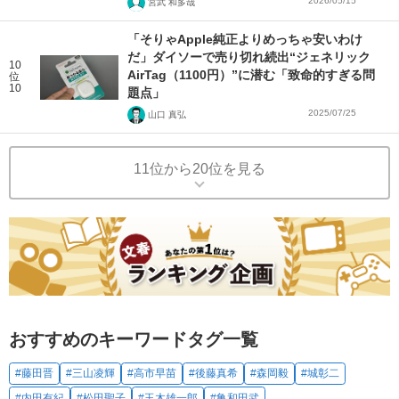
2026/05/15
宮武 和多哉
「そりゃApple純正よりめっちゃ安いわけ
だ」ダイソーで売り切れ続出“ジェネリック
10
AirTag（1100円）”に潜む「致命的すぎる問
位
10
題点」
2025/07/25
山口 真弘
11位から20位を見る
おすすめのキーワードタグ一覧
#藤田晋
#三山凌輝
#高市早苗
#後藤真希
#森岡毅
#城彰二
#内田有紀
#松田聖子
#玉木雄一郎
#亀和田武