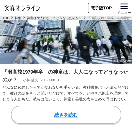
電子版TOP
メニュー
TOP
特集
神童は大人になってどうなったのか？
「灘高校1979年卒」の神童
「灘高校1979年卒」の神童は、大人になってどうなった
のか？
小林 哲夫
2017/09/13
どんなに勉強したってかなわない相手がいる。教科書をパッと読んだだけ
で、教師の話をさっと聞いただけで、すべてを、いやそれ以上を理解して
しまう人たちだ。彼らは幼いころ、神童と畏敬の念をこめて呼ばれてい
た。 神童は大人に…
続きを読む