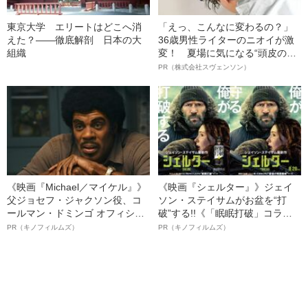
東京大学 エリートはどこへ消
「えっ、こんなに変わるの？」
えた？――徹底解剖 日本の大
36歳男性ライターのニオイが激
組織
変！ 夏場に気になる“頭皮のニ
オイ”や“ベタつき”を解消す
PR（株式会社スヴェンソン）
る、“ウィッグのスペシャリス
ト”が生み出した徹底ケアとは
《映画『Michael／マイケル』》
《映画『シェルター』》ジェイ
父ジョセフ・ジャクソン役、コ
ソン・ステイサムがお盆を“打
ールマン・ドミンゴ オフィシャ
破”する!!《「眠眠打破」コラ
ルインタビュー“観客を魅了した
ボ》
PR（キノフィルムズ）
PR（キノフィルムズ）
名優、複雑な父親像への想いを
語る”《日本興収70億円突破》