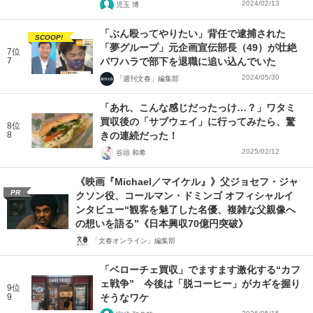
2024/02/13
児玉 博
「ぶん殴ってやりたい」背任で逮捕された
SCOOP!
「夢グループ」元企画宣伝部長（49）が壮絶
7位
7
パワハラで部下を退職に追い込んでいた
2024/05/30
「週刊文春」編集部
「あれ、こんな感じだったっけ…？」ワタミ
買収後の「サブウェイ」に行ってみたら、驚
8位
8
きの連続だった！
2025/02/12
谷頭 和希
《映画『Michael／マイケル』》父ジョセフ・ジャ
PR
クソン役、コールマン・ドミンゴ オフィシャルイ
ンタビュー“観客を魅了した名優、複雑な父親像へ
の想いを語る”《日本興収70億円突破》
「文春オンライン」編集部
「ベローチェ買収」でますます激化する“カフ
ェ戦争” 今後は「脱コーヒー」がカギを握り
9位
9
そうなワケ