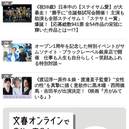
PR
《祝59歳》日本中の【ステイサム愛】が大
暴走！ “勝手に”生誕祭試写会開催！ 主演も
助演も全部ステイサム！「ステサミー賞」
爆誕！【応募総数941票 全54作品の栄冠に
輝いた作品とはー!?】
PR
オープン1周年を記念した特別イベントがサ
ムソナイト・ブラックレーベル銀座店で開
催 仕事も人生も自分らしく～笑顔あふれ
る特別対談～
PR
《渡辺淳一原作＆娘・渡邉直子監督》“女性
の性”を真摯に描く意欲作に黒木瞳・西岡德
馬・吉田羊が出演決定！《映画『月がみて
いる』》