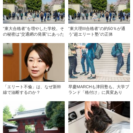
“東大合格者”を増やした学校。そ
“東大理III合格者”の約50％が通
の秘密は“交通網の発展”にあった
う“超エリート塾”の正体
「エリート不倫」は、なぜ新幹
早慶MARCHも津田塾も。大学ブ
線で油断するのか？
ランド「格付け」に異変あり