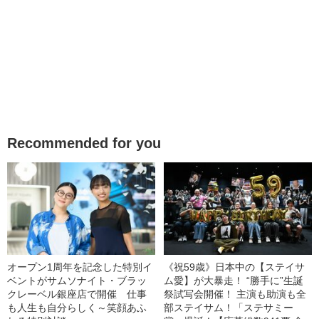
Recommended for you
オープン1周年を記念した特別イ
《祝59歳》日本中の【ステイサ
ベントがサムソナイト・ブラッ
ム愛】が大暴走！ “勝手に”生誕
クレーベル銀座店で開催 仕事
祭試写会開催！ 主演も助演も全
も人生も自分らしく～笑顔あふ
部ステイサム！「ステサミー