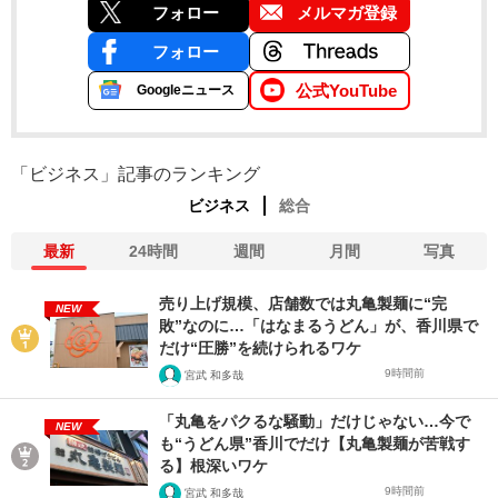
フォロー
メルマガ登録
フォロー
公式YouTube
Googleニュース
「ビジネス」記事のランキング
ビジネス
総合
最新
24時間
週間
月間
写真
売り上げ規模、店舗数では丸亀製麺に“完
NEW
敗”なのに…「はなまるうどん」が、香川県で
だけ“圧勝”を続けられるワケ
9時間前
宮武 和多哉
「丸亀をパクるな騒動」だけじゃない…今で
NEW
も“うどん県”香川でだけ【丸亀製麺が苦戦す
る】根深いワケ
9時間前
宮武 和多哉