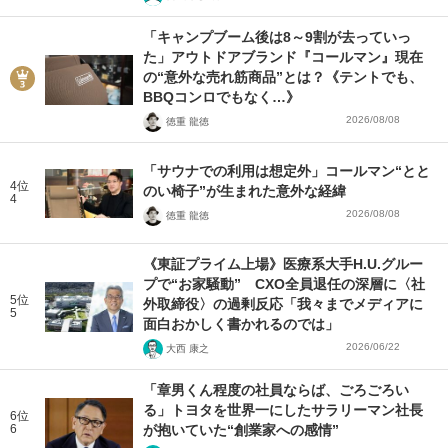
「キャンプブーム後は8～9割が去っていっ
た」アウトドアブランド『コールマン』現在
の“意外な売れ筋商品”とは？《テントでも、
BBQコンロでもなく…》
2026/08/08
徳重 龍徳
「サウナでの利用は想定外」コールマン“とと
4位
のい椅子”が生まれた意外な経緯
4
2026/08/08
徳重 龍徳
《東証プライム上場》医療系大手H.U.グルー
プで“お家騒動” CXO全員退任の深層に〈社
5位
外取締役〉の過剰反応「我々までメディアに
5
面白おかしく書かれるのでは」
2026/06/22
大西 康之
「章男くん程度の社員ならば、ごろごろい
る」トヨタを世界一にしたサラリーマン社長
6位
6
が抱いていた“創業家への感情”