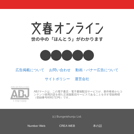
広告掲載について
お問い合わせ
動画・バナー広告について
サイトポリシー
運営会社
ABJマークは、この電子書店・電子書籍配信サービスが、著作権者からコ
ンテンツ使用許諾を得た正規版配信サービスであることを示す登録商標
（登録番号6091713号）です。
(c) Bungeishunju Ltd.
Number Web
CREA WEB
本の話