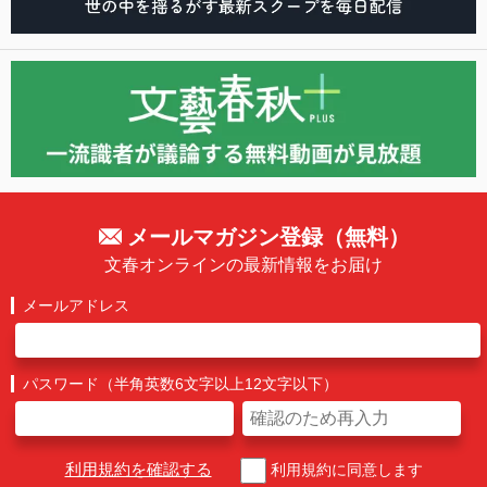
メールマガジン登録（無料）
文春オンラインの最新情報をお届け
メールアドレス
パスワード（半角英数6文字以上12文字以下）
利用規約を確認する
利用規約に同意します