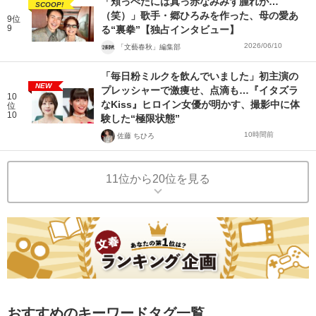
「頬っぺたには真っ赤なみみず腫れが…
SCOOP!
（笑）」歌手・郷ひろみを作った、母の愛あ
9位
9
る“裏拳”【独占インタビュー】
2026/06/10
「文藝春秋」編集部
「毎日粉ミルクを飲んでいました」初主演の
NEW
プレッシャーで激痩せ、点滴も…『イタズラ
10
なKiss』ヒロイン女優が明かす、撮影中に体
位
10
験した“極限状態”
10時間前
佐藤 ちひろ
11位から20位を見る
おすすめのキーワードタグ一覧