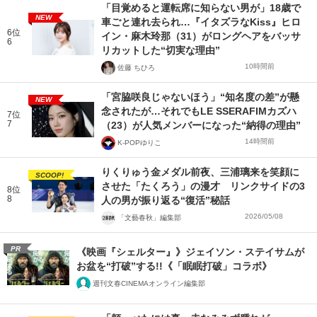
「目覚めると運転席に知らない男が」18歳で
NEW
車ごと連れ去られ…『イタズラなKiss』ヒロ
6位
イン・麻木玲那（31）がロングヘアをバッサ
6
リカットした“切実な理由”
10時間前
佐藤 ちひろ
「宮脇咲良じゃないほう」“知名度の差”が懸
NEW
念されたが…それでもLE SSERAFIMカズハ
7位
7
（23）が人気メンバーになった“納得の理由”
14時間前
K-POPゆりこ
りくりゅう金メダル前夜、三浦璃来を笑顔に
SCOOP!
させた「たくろう」の漫才 リンクサイドの3
8位
8
人の男が振り返る“復活”秘話
2026/05/08
「文藝春秋」編集部
PR
《映画『シェルター』》ジェイソン・ステイサムが
お盆を“打破”する!!《「眠眠打破」コラボ》
週刊文春CINEMAオンライン編集部