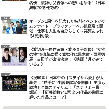
名優、複雑な父親像への想いを語る”《日本
興収70億円突破》
PR
オープン1周年を記念した特別イベントがサ
ムソナイト・ブラックレーベル銀座店で開
催 仕事も人生も自分らしく～笑顔あふれ
る特別対談～
PR
《渡辺淳一原作＆娘・渡邉直子監督》“女性
の性”を真摯に描く意欲作に黒木瞳・西岡德
馬・吉田羊が出演決定！《映画『月がみて
いる』》
PR
《祝59歳》日本中の【ステイサム愛】が大
暴走！ “勝手に”生誕祭試写会開催！ 主演も
助演も全部ステイサム！「ステサミー賞」
爆誕！【応募総数941票 全54作品の栄冠に
輝いた作品とはー!?】