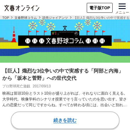
電子版TOP
メニュー
TOP
文春野球コラム
読売ジャイアンツ
【巨人】熾烈な3位争いの中で実感す
【巨人】熾烈な3位争いの中で実感する「阿部と内海」
から「坂本と菅野」への世代交代
プロ野球死亡遊戯
2017/09/13
映画は冒頭10分とラスト10分が盛り上がれば、それなりに面白く見える。
大学時代、映像学科のシナリオ授業でそう言っていたのを思い出す。皆さ
んの恋愛だって同じですからね。すべてが終わる頃には、出会いと別れし
か記憶にな…
続きを読む