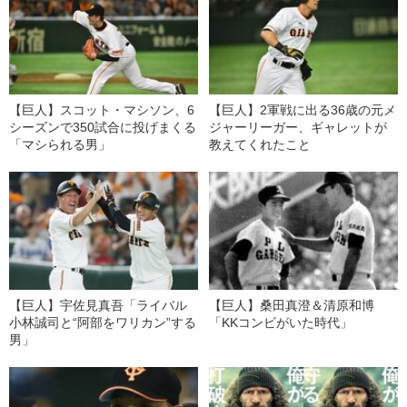
【巨人】スコット・マシソン、6
【巨人】2軍戦に出る36歳の元メ
シーズンで350試合に投げまくる
ジャーリーガー、ギャレットが
「マシられる男」
教えてくれたこと
【巨人】宇佐見真吾「ライバル
【巨人】桑田真澄＆清原和博
小林誠司と“阿部をワリカン”する
「KKコンビがいた時代」
男」