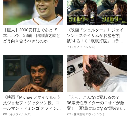
【巨人】2000安打まであと15
《映画『シェルター』》ジェイ
本……今、38歳・阿部慎之助と
ソン・ステイサムがお盆を“打
どう向き合うべきなのか
破”する!!《「眠眠打破」コラ
ボ》
PR（キノフィルムズ）
《映画『Michael／マイケル』》
「えっ、こんなに変わるの？」
父ジョセフ・ジャクソン役、コ
36歳男性ライターのニオイが激
ールマン・ドミンゴ オフィシャ
変！ 夏場に気になる“頭皮のニ
ルインタビュー“観客を魅了した
オイ”や“ベタつき”を解消す
PR（キノフィルムズ）
PR（株式会社スヴェンソン）
名優、複雑な父親像への想いを
る、“ウィッグのスペシャリス
語る”《日本興収70億円突破》
ト”が生み出した徹底ケアとは