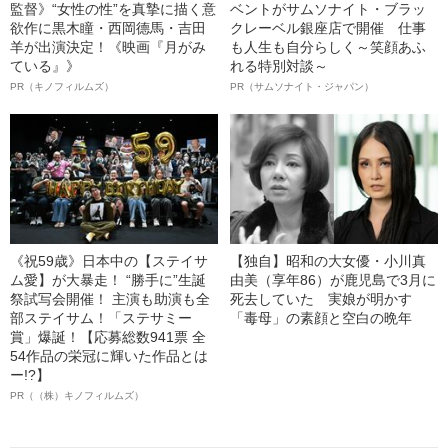
監督》“女性の性”を真摯に描く意
ベントがサムソナイト・ブラッ
欲作に黒木瞳・西岡德馬・吉田
クレーベル銀座店で開催 仕事
羊が出演決定！《映画『月がみ
も人生も自分らしく～笑顔あふ
ている』》
れる特別対談～
PR（キノフィルムズ）
PR（サムソナイト・ジャパン）
《祝59歳》日本中の【ステイサ
【独自】昭和の大女優・小川真
ム愛】が大暴走！ “勝手に”生誕
由美（享年86）が鹿児島で3月に
祭試写会開催！ 主演も助演も全
死去していた 実娘が明かす
部ステイサム！「ステサミー
「毒母」の素顔と空白の晩年
賞」爆誕！【応募総数941票 全
54作品の栄冠に輝いた作品とは
ー!?】
PR（（株）キノフィルムズ）