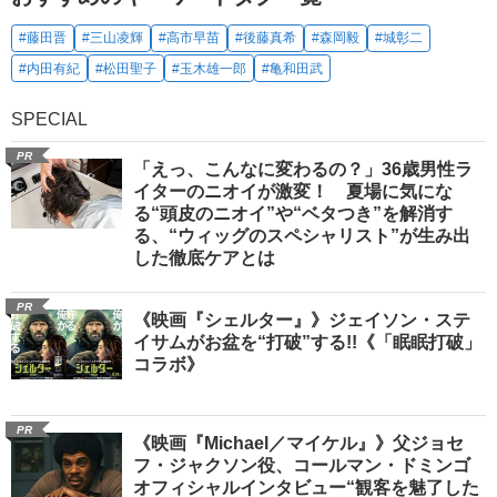
#藤田晋
#三山凌輝
#高市早苗
#後藤真希
#森岡毅
#城彰二
#内田有紀
#松田聖子
#玉木雄一郎
#亀和田武
SPECIAL
PR
「えっ、こんなに変わるの？」36歳男性ラ
イターのニオイが激変！ 夏場に気にな
る“頭皮のニオイ”や“ベタつき”を解消す
る、“ウィッグのスペシャリスト”が生み出
した徹底ケアとは
PR
《映画『シェルター』》ジェイソン・ステ
イサムがお盆を“打破”する!!《「眠眠打破」
コラボ》
PR
《映画『Michael／マイケル』》父ジョセ
フ・ジャクソン役、コールマン・ドミンゴ
オフィシャルインタビュー“観客を魅了した