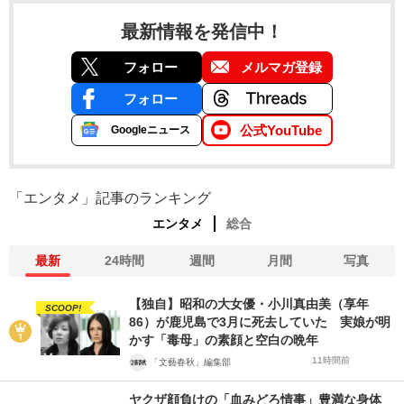
最新情報を発信中！
フォロー
メルマガ登録
フォロー
公式YouTube
Googleニュース
「エンタメ」記事のランキング
エンタメ
総合
最新
24時間
週間
月間
写真
【独自】昭和の大女優・小川真由美（享年
SCOOP!
86）が鹿児島で3月に死去していた 実娘が明
かす「毒母」の素顔と空白の晩年
11時間前
「文藝春秋」編集部
ヤクザ顔負けの「血みどろ情事」豊満な身体