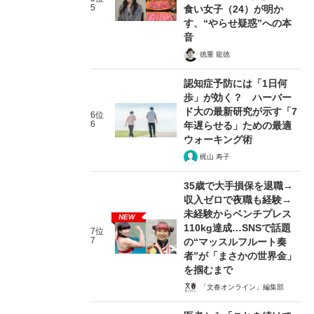
5
食い女子（24）が明か
す、“やらせ疑惑”への本
音
徳重 龍徳
認知症予防には「1日何
歩」が効く？ ハーバー
ド大の最新研究が示す「7
6位
6
年遅らせる」ための最適
ウォーキング術
梶山 寿子
35歳で大手損保を退職→
収入ゼロで夜職も経験→
未経験からベンチプレス
NEW
110kg達成…SNSで話題
7位
7
の“マッスルフルート奏
者”が「まさかの世界金」
を掴むまで
「文春オンライン」編集部