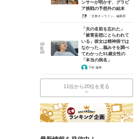
ンサーが明かす、グラビ
ア挑戦の予想外の結末
「文春オンライン」編集部
「夫の名前を忘れた」
「被害妄想にとらわれて
いる」彼女は精神病では
10
なかった…脳みそを調べ
位
10
てわかった51歳女性の
「本当の病名」
下村 健寿
11位から20位を見る