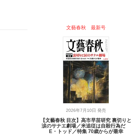
ない資産運用のすべて
文藝春秋 最新号
が悲しい」『北の国から』倉本聰氏（91...
2026年7月10日 発売
【文藝春秋 目次】高市早苗研究 裏切りと
涙のサナエ劇場／米追従は自殺行為だ
E・トッド／特集 70歳からが最幸