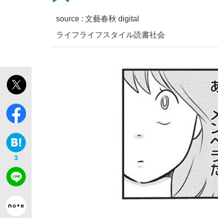
source : 文藝春秋 digital
ライフ
ライフスタイル
読書
社会
「敗因分析は一切聞かれなかった」侍ジャパン選
キングの誕生を、目撃せよ。
3
the Style
「目標達成できなかったからと言って…」サッ