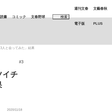
週刊文春
文藝春秋
読書
コミック
文春野球
検索
電子版
PLUS
インタビュー
読書
3人と会ってみた」結果
#松田聖子
#3
む将棋
ツイチ
果
BC日本代表“敗戦”の真実 選手が明かす...
2020/11/18