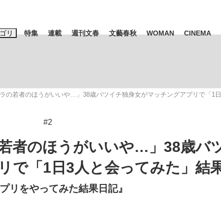
ゴリ
特集
連載
週刊文春
文藝春秋
WOMAN
CINEMA
キーワード入力
ス
エンタメ
ライフ
ビジネス
ラの若者のほうがいいや…」38歳バツイチ独身女がマッチングアプリで「1日
ーワードタグ一覧
山凌輝
#高市早苗
#後藤真希
#森岡毅
#城彰二
#内田有紀
#2
観る将棋、読
#亀和田武
若者のほうがいいや…」38歳バ
リで「1日3人と会ってみた」結
アプリをやってみた結果日記』
て明かした日本代表監督に...
「最悪の空気のまま解散」W