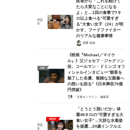
医者から「これを続けて
たら大変なことになる
よ」と…1回の食事で7キ
ロ以上食べる“可愛すぎ
8位
8
る”大食い女子（24）が明
かす、フードファイター
のリアルな健康事情
徳重 龍徳
《映画『Michael／マイケ
ル』》父ジョセフ・ジャクソン
役、コールマン・ドミンゴ オフ
PR
ィシャルインタビュー“観客を
魅了した名優、複雑な父親像へ
の想いを語る”《日本興収70億
円突破》
「文春オンライン」編集部
「とうとう脱いだか」体
重46キロの“可愛すぎる大
NEW
食い女子”→大胆な水着姿
9位
を披露…24歳インフルエ
9