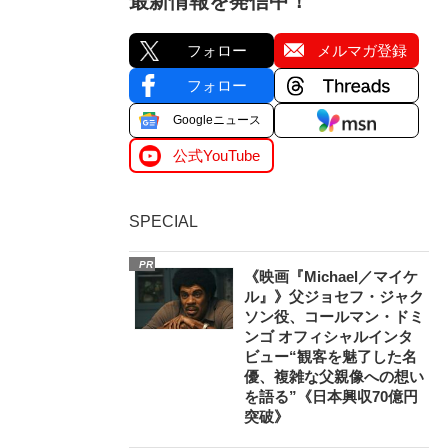
最新情報を発信中！
フォロー
メルマガ登録
フォロー
Googleニュース
公式YouTube
SPECIAL
PR
《映画『Michael／マイケ
ル』》父ジョセフ・ジャク
ソン役、コールマン・ドミ
ンゴ オフィシャルインタ
ビュー“観客を魅了した名
優、複雑な父親像への想い
を語る”《日本興収70億円
突破》