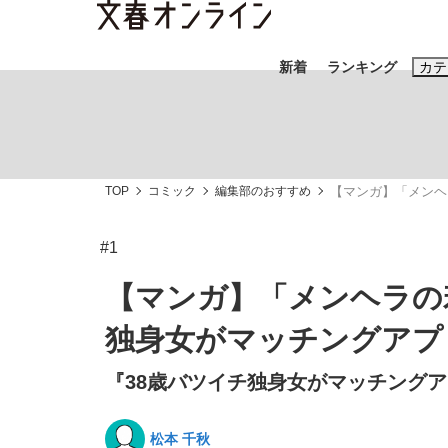
新着
ランキング
カテ
スクープ
ニュー
TOP
コミック
編集部のおすすめ
【マンガ】「メンヘ
おすすめのキ
#藤田晋
#三
#1
#玉木雄一郎
【マンガ】「メンヘラの
独身女がマッチングアプ
『38歳バツイチ独身女がマッチング
「90%は失敗する。でも…」本田圭佑が初め
終戦から81年
松本 千秋