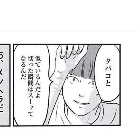
いまさら聞け
手が証言した“NPB聞...
「クマが悪者扱いされているの
もっと見る
カー日本代表・森保一監督...