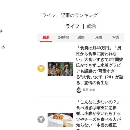
「ライフ」記事のランキング
ライフ
総合
さ
最新
24時間
週間
月間
写真
ク本
「食費は月40万円」「男
性から食事に誘われな
い」大食いすぎて2年間彼
氏ができず…水着グラビ
アも話題の“可愛すぎ
る”大食い女子（24）が語
る、驚愕の食生活
徳重 龍徳
「こんなに少ないの？」
食べ過ぎは確実に悪影
響…小腹が空いたらナッ
ツやチーズを食べる人が
知らない「本当の適正