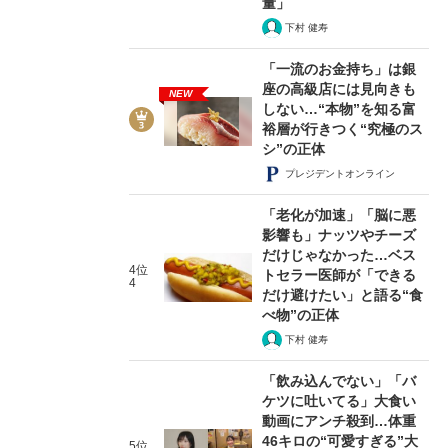
量」
下村 健寿
「一流のお金持ち」は銀
座の高級店には見向きも
NEW
しない…“本物”を知る富
裕層が行きつく“究極のス
シ”の正体
プレジデントオンライン
「老化が加速」「脳に悪
影響も」ナッツやチーズ
だけじゃなかった…ベス
4位
トセラー医師が「できる
4
だけ避けたい」と語る“食
べ物”の正体
下村 健寿
「飲み込んでない」「バ
ケツに吐いてる」大食い
動画にアンチ殺到…体重
46キロの“可愛すぎる”大
5位