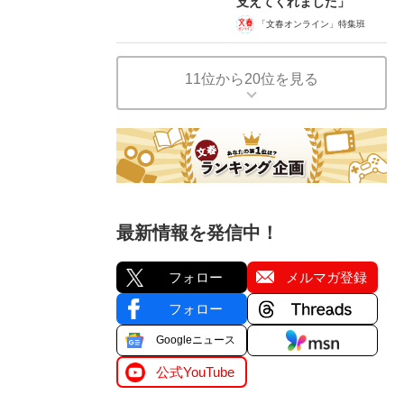
支えてくれました」
「文春オンライン」特集班
11位から20位を見る
最新情報を発信中！
フォロー
メルマガ登録
フォロー
Googleニュース
公式YouTube