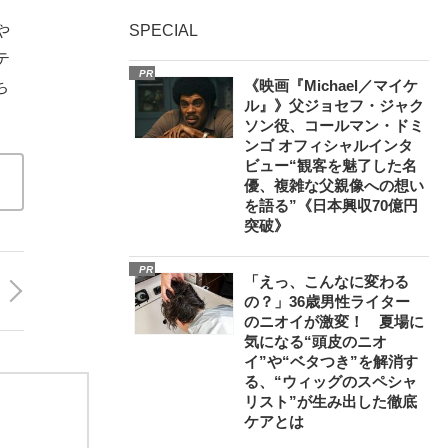
や
SPECIAL
テ
PR
《映画『Michael／マイケ
ち
ル』》父ジョセフ・ジャク
ソン役、コールマン・ドミ
ンゴ オフィシャルインタ
ビュー“観客を魅了した名
優、複雑な父親像への想い
を語る”《日本興収70億円
突破》
PR
「えっ、こんなに変わる
の？」36歳男性ライター
のニオイが激変！ 夏場に
気になる“頭皮のニオ
イ”や“ベタつき”を解消す
る、“ウィッグのスペシャ
リスト”が生み出した徹底
ケアとは