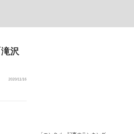
む将棋
「滝沢
った」侍ジャパン選手が証言した“NPB聞...
2020/11/16