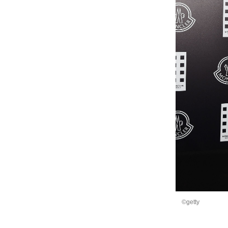
©getty