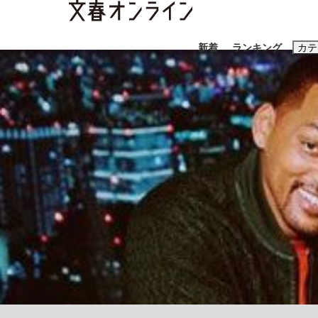
新着
ランキング
カテ
スクープ
ニュー
おすすめのキ
#藤田晋
#三
#玉木雄一郎
《BTS厳戒トーキョー滞在記》RM→渋谷で飲
終戦から81年