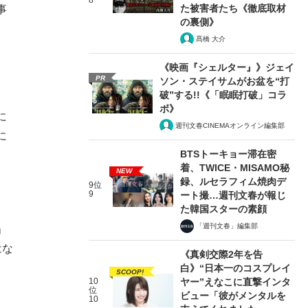
8
た被害者たち《徹底取材
事
の裏側》
髙橋 大介
《映画『シェルター』》ジェイ
PR
ソン・ステイサムがお盆を“打
破”する!!《「眠眠打破」コラ
ボ》
に
週刊文春CINEMAオンライン編集部
に
BTSトーキョー滞在密
着、TWICE・MISAMO秘
NEW
録、ルセラフィム焼肉デ
9位
9
ート撮…週刊文春が報じ
た韓国スターの素顔
、
「週刊文春」編集部
」
はな
《真剣交際2年を告
白》“日本一のコスプレイ
SCOOP!
10
ヤー”えなこに直撃インタ
位
ビュー「彼がメンタルを
10