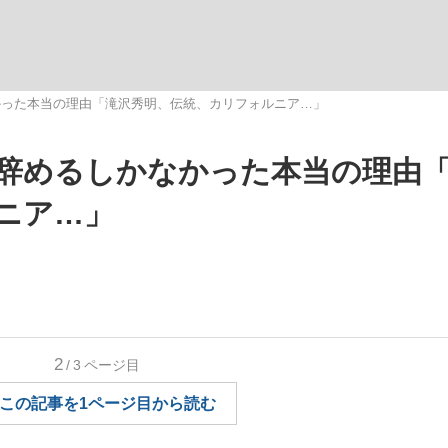
観る将棋、読
かった本当の理由「滝沢秀明、伝統、カリフォルニア…」
辞めるしかなかった本当の理由
”の真実 選手が明かす...
「敗因分析は一切聞かれなか
ニア…」
2
/3
ページ目
この記事を1ページ目から読む
の国から』倉本聰氏（91...