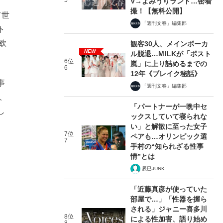
5
V→よみうりランド…密着
撮！【無料公開】
て世
「週刊文春」編集部
ト
欧
観客30人、メインボーカ
NEW
ル脱退…M!LKが「ポスト
6位
嵐」に上り詰めるまでの
6
12年《ブレイク秘話》
事
「週刊文春」編集部
せ、
「パートナーが一晩中セ
し
ックスしていて寝られな
い」と解散に至った女子
7位
ペアも…オリンピック選
7
手村の“知られざる性事
情”とは
辰巳JUNK
「近藤真彦が使っていた
部屋で…」「性器を握ら
される」ジャニー喜多川
8位
による性加害、語り始め