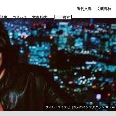
週刊文春
文藝春秋
読書
コミック
文春野球
検索
電子版
PLUS
インタビュー
読書
#松田聖子
本田圭佑が初めて明かした日本代表監督に...
K-POPアイドルたち