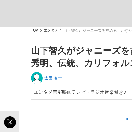
TOP
エンタメ
山下智久がジャニーズを辞めるしかな
山下智久がジャニーズを
「最悪の空気のまま解散」WBC日本代表“敗戦
私のあのとき、私のいま
秀明、伝統、カリフォル
太田 省一
エンタメ
芸能
映画
テレビ・ラジオ
音楽
働き方
「クマが悪者扱いされているのが悲しい」『北
キングの誕生を、目撃せよ。