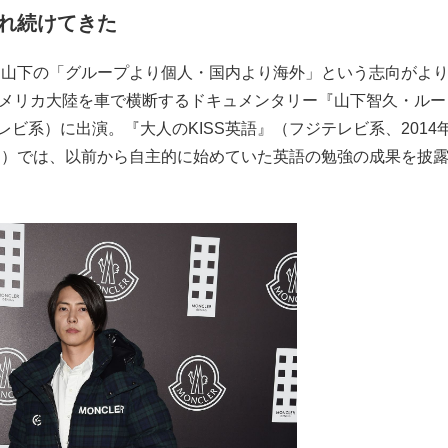
れ続けてきた
もっと見る
もっと見る
と、山下の「グループより個人・国内より海外」という志向がよ
アメリカ大陸を車で横断するドキュメンタリー『山下智久・ルー
レビ系）に出演。『大人のKISS英語』（フジテレビ系、2014
改題）では、以前から自主的に始めていた英語の勉強の成果を披