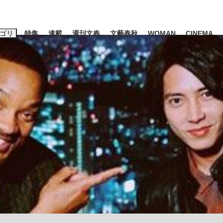
ゴリ
特集
連載
週刊文春
文藝春秋
WOMAN
CINEMA
キーワード入力
ス
エンタメ
ライフ
ビジネス
ーワードタグ一覧
山凌輝
#高市早苗
#後藤真希
#森岡毅
#城彰二
#内田有紀
#亀和田武
み会、JIN→伊豆の...
「90%は失敗する。でも…」
日本生まれの