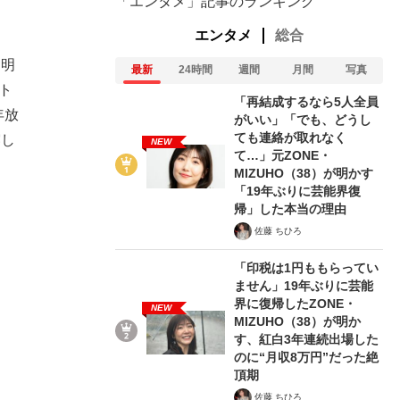
「エンタメ」記事のランキング
エンタメ
総合
り明
最新
24時間
週間
月間
写真
ト
「再結成するなら5人全員
年放
がいい」「でも、どうし
ても連絡が取れなく
露し
NEW
て…」元ZONE・
MIZUHO（38）が明かす
「19年ぶりに芸能界復
帰」した本当の理由
佐藤 ちひろ
「印税は1円ももらってい
ません」19年ぶりに芸能
界に復帰したZONE・
NEW
MIZUHO（38）が明か
す、紅白3年連続出場した
のに“月収8万円”だった絶
頂期
佐藤 ちひろ