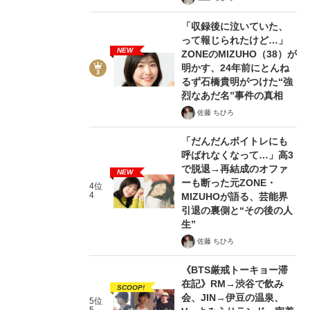
「収録後に泣いていた、
って報じられたけど…」
NEW
ZONEのMIZUHO（38）が
明かす、24年前にとんね
るず石橋貴明がつけた“強
烈なあだ名”事件の真相
佐藤 ちひろ
「だんだんボイトレにも
呼ばれなくなって…」高3
で脱退→再結成のオファ
NEW
ーも断った元ZONE・
4位
4
MIZUHOが語る、芸能界
引退の裏側と“その後の人
生”
佐藤 ちひろ
《BTS厳戒トーキョー滞
在記》RM→渋谷で飲み
SCOOP!
会、JIN→伊豆の温泉、
5位