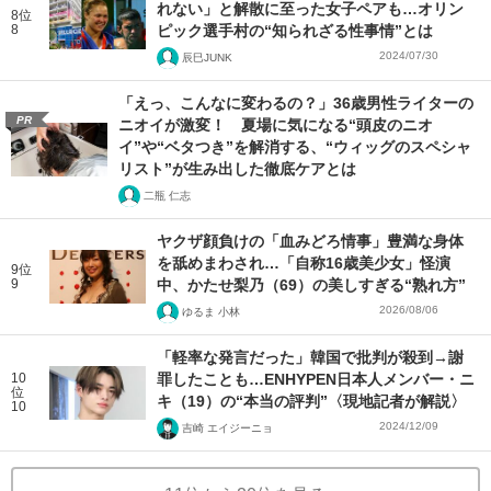
れない」と解散に至った女子ペアも…オリン
8位
8
ピック選手村の“知られざる性事情”とは
2024/07/30
辰巳JUNK
「えっ、こんなに変わるの？」36歳男性ライターの
PR
ニオイが激変！ 夏場に気になる“頭皮のニオ
イ”や“ベタつき”を解消する、“ウィッグのスペシャ
リスト”が生み出した徹底ケアとは
二瓶 仁志
ヤクザ顔負けの「血みどろ情事」豊満な身体
を舐めまわされ…「自称16歳美少女」怪演
9位
9
中、かたせ梨乃（69）の美しすぎる“熟れ方”
2026/08/06
ゆるま 小林
「軽率な発言だった」韓国で批判が殺到→謝
10
罪したことも…ENHYPEN日本人メンバー・ニ
位
キ（19）の“本当の評判”〈現地記者が解説〉
10
2024/12/09
吉崎 エイジーニョ