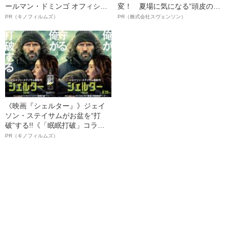
ールマン・ドミンゴ オフィシャ
変！ 夏場に気になる“頭皮のニ
ルインタビュー“観客を魅了した
オイ”や“ベタつき”を解消す
PR（キノフィルムズ）
PR（株式会社スヴェンソン）
名優、複雑な父親像への想いを
る、“ウィッグのスペシャリス
語る”《日本興収70億円突破》
ト”が生み出した徹底ケアとは
《映画『シェルター』》ジェイ
ソン・ステイサムがお盆を“打
破”する!!《「眠眠打破」コラ
ボ》
PR（キノフィルムズ）