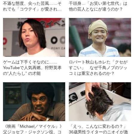
不遜な態度、尖った芸風……そ
千頭身…「お笑い第七世代」は
れでも「コウテイ」が愛される
他の芸人となにが違うのか？
ワケ
ゲームは下手くそなのに……
ロバート秋山もホレた「クセが
YouTubeで人気再燃、狩野英孝
すごい」 なぜ千鳥ノブのツッ
の“人たらし” の才能
コミは重宝されるのか？
《映画『Michael／マイケル』》
「えっ、こんなに変わるの？」
父ジョセフ・ジャクソン役、コ
36歳男性ライターのニオイが激