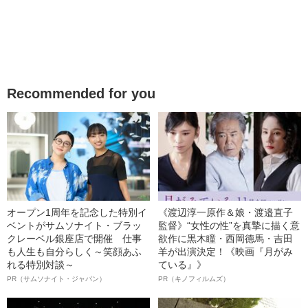
Recommended for you
オープン1周年を記念した特別イ
《渡辺淳一原作＆娘・渡邉直子
ベントがサムソナイト・ブラッ
監督》“女性の性”を真摯に描く意
クレーベル銀座店で開催 仕事
欲作に黒木瞳・西岡德馬・吉田
も人生も自分らしく～笑顔あふ
羊が出演決定！《映画『月がみ
れる特別対談～
ている』》
PR（サムソナイト・ジャパン）
PR（キノフィルムズ）