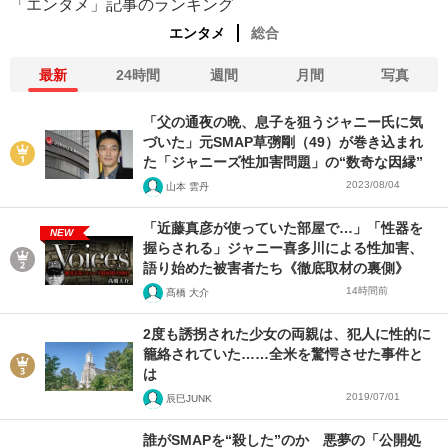
「エンタメ」記事のランキング
エンタメ
総合
最新
24時間
週間
月間
写真
「父の通夜の晩、息子を狙うジャニー氏に気
づいた」元SMAP草彅剛（49）が巻き込まれ
た「ジャニーズ性加害問題」の“数奇な因縁”
2023/08/04
山本 雲丹
「近藤真彦が使っていた部屋で…」「性器を
NEW
握らされる」ジャニー喜多川による性加害、
語り始めた被害者たち《徹底取材の裏側》
14時間前
髙橋 大介
2度も誘拐された少女の両親は、犯人に性的に
籠絡されていた……全米を驚愕させた事件と
は
2019/07/01
辰巳JUNK
誰がSMAPを“殺した”のか 悪夢の「公開処