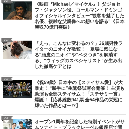
PR
《映画『Michael／マイケル』》父ジョセ
フ・ジャクソン役、コールマン・ドミンゴ
オフィシャルインタビュー“観客を魅了した
名優、複雑な父親像への想いを語る”《日本
興収70億円突破》
PR
「えっ、こんなに変わるの？」36歳男性ラ
イターのニオイが激変！ 夏場に気にな
る“頭皮のニオイ”や“ベタつき”を解消す
る、“ウィッグのスペシャリスト”が生み出
した徹底ケアとは
PR
《祝59歳》日本中の【ステイサム愛】が大
暴走！ “勝手に”生誕祭試写会開催！ 主演も
助演も全部ステイサム！「ステサミー賞」
爆誕！【応募総数941票 全54作品の栄冠に
輝いた作品とはー!?】
PR
オープン1周年を記念した特別イベントがサ
ムソナイト・ブラックレーベル銀座店で開