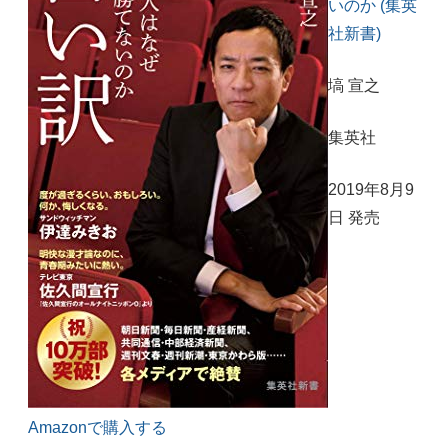
いのか (集英
社新書)
塙 宣之
集英社
2019年8月9
日 発売
Amazonで購入する