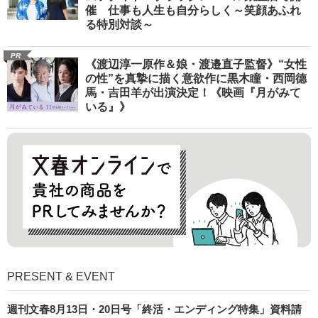
催 仕事も人生も自分らしく～笑顔あふれ
る特別対談～
PR
《渡辺淳一原作＆娘・渡邉直子監督》“女性
の性”を真摯に描く意欲作に黒木瞳・西岡德
馬・吉田羊が出演決定！《映画『月がみて
いる』》
PRESENT & EVENT
週刊文春8月13日・20日号「終活・エンディング特集」資料請