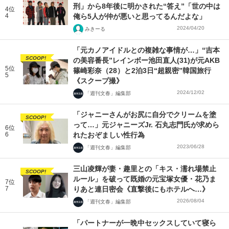
刑」から8年後に明かされた“答え”「世の中は
4位
4
俺ら5人が仲が悪いと思ってるんだよな」
2024/04/20
みきーる
「元カノアイドルとの複雑な事情が…」“吉本
SCOOP!
の美容番長”レインボー池田直人(31)が元AKB
5位
篠崎彩奈（28）と2泊3日“超親密”韓国旅行
5
《スクープ撮》
2024/12/02
「週刊文春」編集部
「ジャニーさんがお尻に自分でクリームを塗
SCOOP!
って…」元ジャニーズJr. 石丸志門氏が求めら
6位
6
れたおぞましい性行為
2023/06/28
「週刊文春」編集部
三山凌輝が妻・趣里との「キス・濡れ場禁止
SCOOP!
ルール」を破って既婚の元宝塚女優・花乃ま
7位
7
りあと連日密会《直撃後にもホテルへ…》
2026/08/04
「週刊文春」編集部
「パートナーが一晩中セックスしていて寝ら