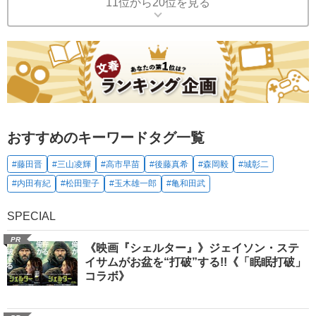
11位から20位を見る
おすすめのキーワードタグ一覧
#藤田晋
#三山凌輝
#高市早苗
#後藤真希
#森岡毅
#城彰二
#内田有紀
#松田聖子
#玉木雄一郎
#亀和田武
SPECIAL
PR
《映画『シェルター』》ジェイソン・ステ
イサムがお盆を“打破”する!!《「眠眠打破」
コラボ》