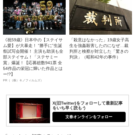
《祝59歳》日本中の【ステイサ
「殺意はなかった」19歳女子高
ム愛】が大暴走！ “勝手に”生誕
生を強姦殺害したのになぜ…裁
祭試写会開催！ 主演も助演も全
判所と検察が対立した「驚きの
部ステイサム！「ステサミー
判決」（昭和42年の事件）
賞」爆誕！【応募総数941票 全
54作品の栄冠に輝いた作品とは
ー!?】
PR（（株）キノフィルムズ）
X(旧Twitter)をフォローして最新記事
をいち早く読もう
文春オンラインをフォロー