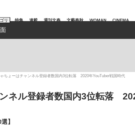
ゴリ
特集
連載
週刊文春
文藝春秋
WOMAN
CINEMA
場面
キーワード入力
ス
エンタメ
ライフ
ビジネス
ーワードタグ一覧
山凌輝
#高市早苗
#後藤真希
#森岡毅
#城彰二
#内田有紀
ゃちょーはチャンネル登録者数国内3位転落 2020年YouTuber戦国時代
#亀和田武
ネル登録者数国内3位転落 20
み会、JIN→伊豆の...
「90%は失敗する。でも…」
日本生まれの
0選】