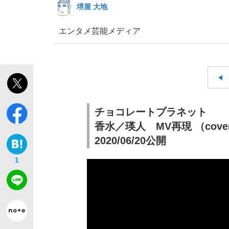
堺屋 大地
エンタメ
芸能
メディア
「最悪の空気のまま解散」WBC日本代表“敗戦
私のあのとき、私のいま
チョコレートプラネット
香水／瑛人 MV再現 （cover
2020/06/20公開
1
「クマが悪者扱いされているのが悲しい」『北
キングの誕生を、目撃せよ。