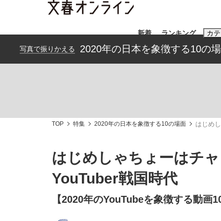
新着
ランキング
カテ
2020年の日本を象徴する10の
写真で振りかえる
スクープ
ニュー
おすすめのキ
#藤田晋
#三
TOP
特集
2020年の日本を象徴する10の場面
はじめし
#玉木雄一郎
はじめしゃちょーはチャン
YouTuber戦国時代
《BTS厳戒トーキョー滞在記》RM→渋谷で飲
終戦から81年
【2020年のYouTubeを象徴する動画1