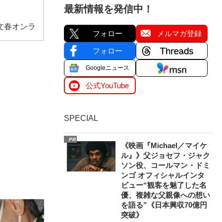
最新情報を発信中！
文春オンラ
フォロー
メルマガ登録
フォロー
Googleニュース
公式YouTube
SPECIAL
PR
《映画『Michael／マイケ
ル』》父ジョセフ・ジャク
ソン役、コールマン・ドミ
ンゴ オフィシャルインタ
ビュー“観客を魅了した名
優、複雑な父親像への想い
を語る”《日本興収70億円
突破》