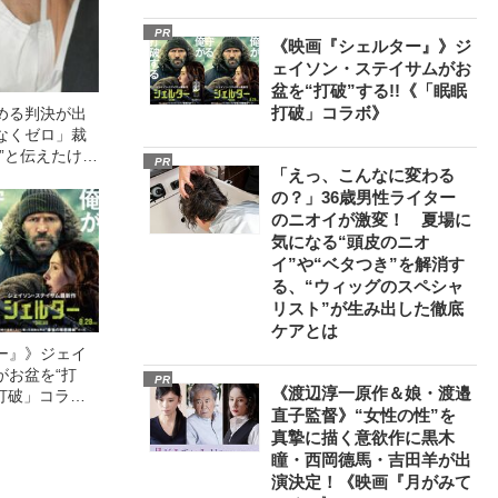
PR
《映画『シェルター』》ジ
ェイソン・ステイサムがお
盆を“打破”する!!《「眠眠
打破」コラボ》
める判決が出
なくゼロ」裁
”と伝えたけれ
PR
「えっ、こんなに変わる
故》父・飯塚
の？」36歳男性ライター
かった「長男
のニオイが激変！ 夏場に
気になる“頭皮のニオ
イ”や“ベタつき”を解消す
る、“ウィッグのスペシャ
リスト”が生み出した徹底
ケアとは
ー』》ジェイ
がお盆を“打
PR
《渡辺淳一原作＆娘・渡邉
眠打破」コラ
直子監督》“女性の性”を
真摯に描く意欲作に黒木
瞳・西岡德馬・吉田羊が出
演決定！《映画『月がみて