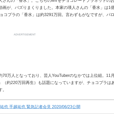
さんの「香水」。こちらのMVをチョコレートプラネットの
動画が、バズりまくりました。本家の瑛人さんの「香水」は1
チョコプラの「香水」は約3291万回。言わずもがなですが、パ
ADVERTISEMENT
万人となっており、芸人YouTuberのなかでは上位組。11月
」（約220万回再生）も話題になっていますが、チョコプラは
す。
祐也 手越祐也 緊急記者会見 2020/06/23公開