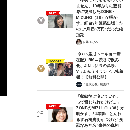
ません」19年ぶりに芸能
界に復帰したZONE・
NEW
MIZUHO（38）が明か
す、紅白3年連続出場した
のに“月収8万円”だった絶
頂期
佐藤 ちひろ
《BTS厳戒トーキョー滞
在記》RM→渋谷で飲み
SCOOP!
会、JIN→伊豆の温泉、
V→よみうりランド…密着
撮！【無料公開】
「週刊文春」編集部
「収録後に泣いていた、
って報じられたけど…」
NEW
ZONEのMIZUHO（38）が
4位
明かす、24年前にとんね
4
るず石橋貴明がつけた“強
烈なあだ名”事件の真相