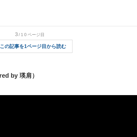
観る将棋、読
3
/10
ページ目
この記事を1ページ目から読む
”の真実 選手が明かす...
「敗因分析は一切聞かれなか
ed by 瑛肩）
の国から』倉本聰氏（91...