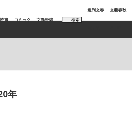
週刊文春
文藝春秋
読書
コミック
文春野球
検索
電子版
PLUS
インタビュー
読書
#松田聖子
20年
本田圭佑が初めて明かした日本代表監督に...
K-POPアイドルたち