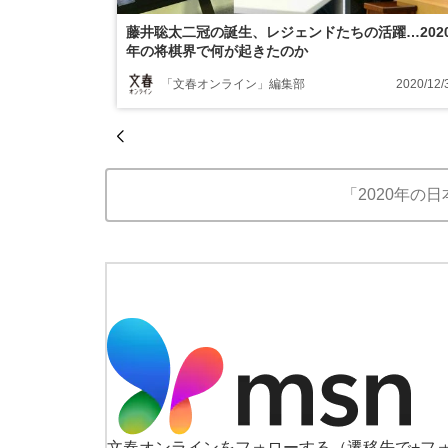
藤井聡太二冠の誕生、レジェンドたちの活躍…202
年の将棋界で何が起きたのか
「文春オンライン」編集部
2020/12/
「2020年の
文春オンラインをフォローする
（遷移先で+フ