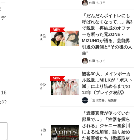
お二
佐藤 ちひろ
億
「だんだんボイトレにも
ロデ
呼ばれなくなって…」高3
で脱退→再結成のオファ
NEW
ーも断った元ZONE・
5位
5
MIZUHOが語る、芸能界
引退の裏側と“その後の人
生”
佐藤 ちひろ
観客30人、メインボーカ
NEW
ル脱退…M!LKが「ポスト
6位
嵐」に上り詰めるまでの
6
12年《ブレイク秘話》
16
「週刊文春」編集部
あの
「近藤真彦が使っていた
部屋で…」「性器を握ら
される」ジャニー喜多川
7位
による性加害、語り始め
7
た被害者たち《徹底取材