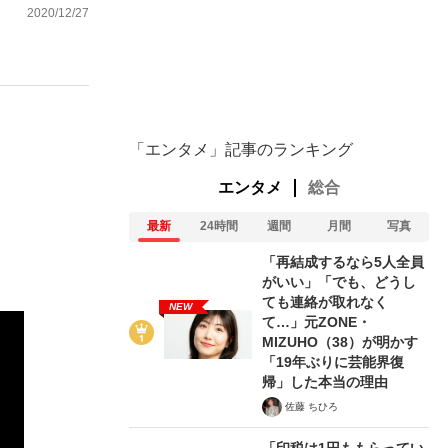
2020/12/27
む将棋
「エンタメ」記事のランキング
った」侍ジャパン選手が証言した“NPB聞...
エンタメ
総合
最新
24時間
週間
月間
写真
「再結成するなら5人全員
がいい」「でも、どうし
ても連絡が取れなく
NEW
て…」元ZONE・
MIZUHO（38）が明かす
「19年ぶりに芸能界復
帰」した本当の理由
佐藤 ちひろ
「印税は1円ももらってい