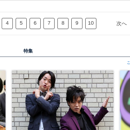
4
5
6
7
8
9
10
次へ
特集