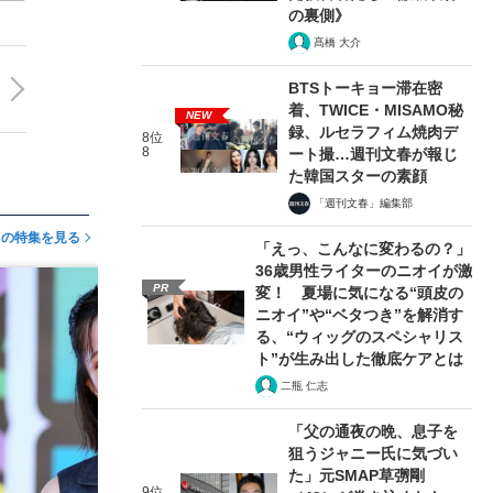
の裏側》
髙橋 大介
BTSトーキョー滞在密
着、TWICE・MISAMO秘
NEW
録、ルセラフィム焼肉デ
8位
8
ート撮…週刊文春が報じ
た韓国スターの素顔
「週刊文春」編集部
この特集を見る
「えっ、こんなに変わるの？」
36歳男性ライターのニオイが激
PR
変！ 夏場に気になる“頭皮の
ニオイ”や“ベタつき”を解消す
る、“ウィッグのスペシャリス
ト”が生み出した徹底ケアとは
二瓶 仁志
「父の通夜の晩、息子を
狙うジャニー氏に気づい
た」元SMAP草彅剛
9位