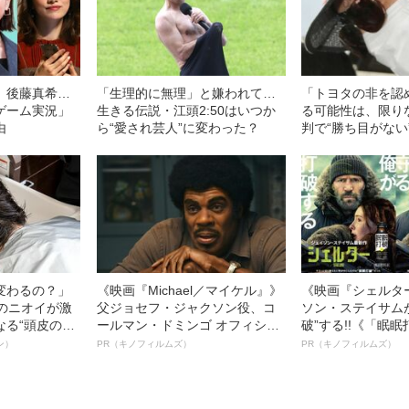
、後藤真希…
「生理的に無理」と嫌われて…
「トヨタの非を認
ゲーム実況」
生きる伝説・江頭2:50はいつか
る可能性は、限り
由
ら“愛され芸人”に変わった？
判で“勝ち目がない
ど…《池袋暴走事
幸三を説得できな
の葛藤」
変わるの？」
《映画『Michael／マイケル』》
《映画『シェルタ
ーのニオイが激
父ジョセフ・ジャクソン役、コ
ソン・ステイサム
なる“頭皮のニ
ールマン・ドミンゴ オフィシャ
破”する!!《「眠
”を解消す
ルインタビュー“観客を魅了した
ボ》
ン）
PR（キノフィルムズ）
PR（キノフィルムズ）
スペシャリス
名優、複雑な父親像への想いを
徹底ケアとは
語る”《日本興収70億円突破》