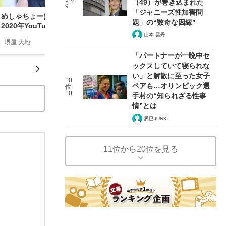
（49）が巻き込まれた
9
「ジャニーズ性加害問
じめしゃちょーはチャンネル登録者数国内3位転
題」の“数奇な因縁”
2020年YouTuber戦国時代
山本 雲丹
堺屋 大地
2020/12/27
「パートナーが一晩中セ
ックスしていて寝られな
い」と解散に至った女子
10
ペアも…オリンピック選
位
10
手村の“知られざる性事
情”とは
辰巳JUNK
11位から20位を見る