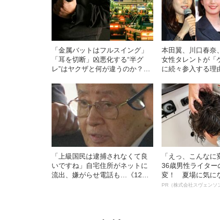
「金属バットはフルスイング」
本田翼、川口春奈
「耳を切断」凶悪化する“半グ
女性タレントが「
レ”はヤクザと何が違うのか？
に続々参入する理
《警察幹部が分析》
「上級国民は逮捕されなくて良
「えっ、こんなに
いですね」自宅住所がネットに
36歳男性ライタ
流出、嫌がらせ電話も…《12人
変！ 夏場に気に
死傷の池袋暴走事故》飯塚幸三
オイ”や“ベタつき
PR（株式会社スヴェンソ
の長男が直面した「加害者家族
る、“ウィッグの
への暴力」
ト”が生み出した