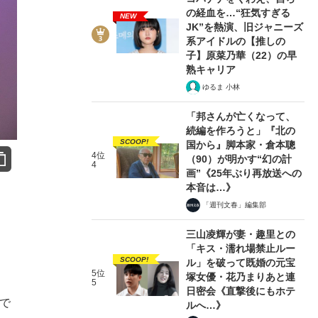
の経血を…“狂気すぎる
NEW
JK”を熱演、旧ジャニーズ
系アイドルの【推しの
子】原菜乃華（22）の早
熟キャリア
ゆるま 小林
「邦さんが亡くなって、
続編を作ろうと」『北の
SCOOP!
国から』脚本家・倉本聰
4位
（90）が明かす“幻の計
4
画”《25年ぶり再放送への
本音は…》
「週刊文春」編集部
三山凌輝が妻・趣里との
「キス・濡れ場禁止ルー
SCOOP!
ル」を破って既婚の元宝
5位
塚女優・花乃まりあと連
5
日密会《直撃後にもホテ
で
ルへ…》