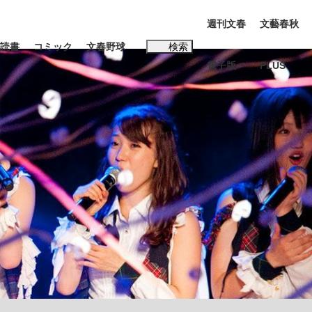
週刊文春
文藝春秋
読書
コミック
文春野球
検索
電子版
PLUS
インタビュー
読書
#松田聖子
む将棋
BC日本代表“敗戦”の真実 選手が明かす...