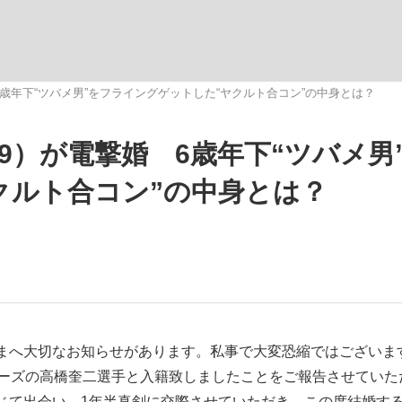
いまさら聞け
 6歳年下“ツバメ男”をフライングゲットした“ヤクルト合コン”の中身とは？
29）が電撃婚 6歳年下“ツバメ男
手が証言した“NPB聞...
「クマが悪者扱いされているの
クルト合コン”の中身とは？
もっと見る
まへ大切なお知らせがあります。私事で大変恐縮ではございま
ローズの高橋奎二選手と入籍致しましたことをご報告させていた
カー日本代表・森保一監督...
じて出会い、1年半真剣に交際させていただき、この度結婚す