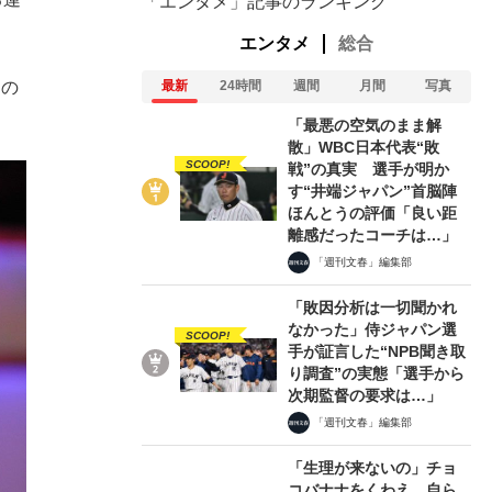
「エンタメ」記事のランキング
エンタメ
総合
属の
最新
24時間
週間
月間
写真
「最悪の空気のまま解
散」WBC日本代表“敗
SCOOP!
戦”の真実 選手が明か
す“井端ジャパン”首脳陣
ほんとうの評価「良い距
離感だったコーチは…」
「週刊文春」編集部
「敗因分析は一切聞かれ
なかった」侍ジャパン選
SCOOP!
手が証言した“NPB聞き取
り調査”の実態「選手から
次期監督の要求は…」
「週刊文春」編集部
「生理が来ないの」チョ
コバナナをくわえ、自ら