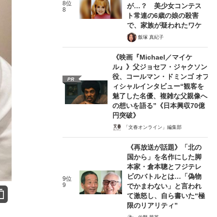
8位
が…？ 美少女コンテス
8
ト常連の6歳の娘の殺害
で、家族が疑われたワケ
飯塚 真紀子
《映画『Michael／マイケ
ル』》父ジョセフ・ジャクソン
役、コールマン・ドミンゴ オフ
PR
ィシャルインタビュー“観客を
魅了した名優、複雑な父親像へ
の想いを語る”《日本興収70億
円突破》
「文春オンライン」編集部
《再放送が話題》「北の
国から」を名作にした脚
本家・倉本聰とフジテレ
ビのバトルとは…「偽物
9位
9
でかまわない」と言われ
て激怒し、自ら書いた“極
限のリアリティ”