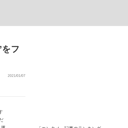
ない資産運用のすべて
”をフ
が悲しい」『北の国から』倉本聰氏（91...
2021/01/07
す
だ
る運