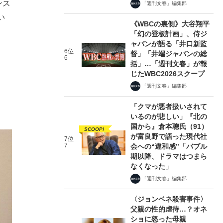
ンス
「週刊文春」編集部
い
《WBCの裏側》大谷翔平
「幻の登板計画」、侍ジ
ャパンが語る「井口新監
6位
督」「井端ジャパンの総
6
括」…「週刊文春」が報
じたWBC2026スクープ
「週刊文春」編集部
「クマが悪者扱いされて
いるのが悲しい」『北の
国から』倉本聰氏（91）
SCOOP!
が富良野で語った現代社
7位
7
会への“違和感”「バブル
期以降、ドラマはつまら
なくなった」
「週刊文春」編集部
〈ジョンベネ殺害事件〉
父親の性的虐待…？オネ
ショに怒った母親