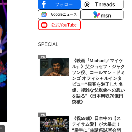
フォロー
Googleニュース
公式YouTube
SPECIAL
PR
《映画『Michael／マイケ
ル』》父ジョセフ・ジャク
ソン役、コールマン・ドミ
ンゴ オフィシャルインタ
ビュー“観客を魅了した名
優、複雑な父親像への想い
を語る”《日本興収70億円
突破》
PR
《祝59歳》日本中の【ス
テイサム愛】が大暴走！
“勝手に”生誕祭試写会開