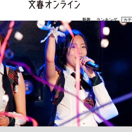
新着
ランキング
カテ
スクープ
ニュー
おすすめのキ
#藤田晋
#三
#玉木雄一郎
「90%は失敗する。でも…」本田圭佑が初め
終戦から81年