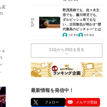
佐野 華英
も定
野茂英雄でも、佐々木主
の
浩でも、藤川球児でも、
10
ダルビッシュ有でもな
位
い…古田敦也が明かす“歴
10
代最高のピッチャー”とは
上田 晋也
古田 敦也
11位から20位を見る
ショ
れ
ン
ト、
最新情報を発信中！
フォロー
メルマガ登録