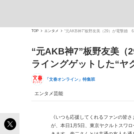
TOP
エンタメ
“元AKB神7”板野友美（29）が電撃婚
“元AKB神7”板野友美（
「敗因分析は一切聞かれなかった」侍ジャパン選
キングの誕生を、目撃せよ。
ライングゲットした“ヤ
「文春オンライン」特集班
エンタメ
芸能
the Style
《いつも応援してくれるファンの皆さ
が、本日1月5日、東京ヤクルトスワ
「目標達成できなかったからと言って…」サッ
きます。奎二さんとは共通の友人を通