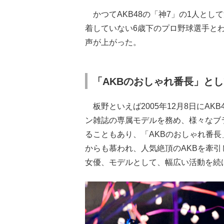
かつてAKB48の「神7」の1人とし
着していない6歳下のプロ野球選手と
声が上がった。
「AKBのおしゃれ番長」と
板野といえば2005年12月8日にA
ン雑誌の専属モデルを務め、様々なブ
ることもあり、「AKBのおしゃれ番
からも慕われ、人気絶頂のAKBを牽引
女優、モデルとして、幅広い活動を続