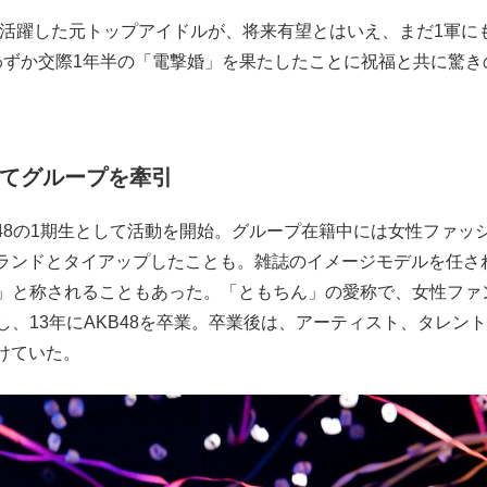
て活躍した元トップアイドルが、将来有望とはいえ、まだ1軍に
わずか交際1年半の「電撃婚」を果たしたことに祝福と共に驚き
してグループを牽引
KB48の1期生として活動を開始。グループ在籍中には女性ファッ
ランドとタイアップしたことも。雑誌のイメージモデルを任さ
長」と称されることもあった。「ともちん」の愛称で、女性ファ
し、13年にAKB48を卒業。卒業後は、アーティスト、タレン
けていた。