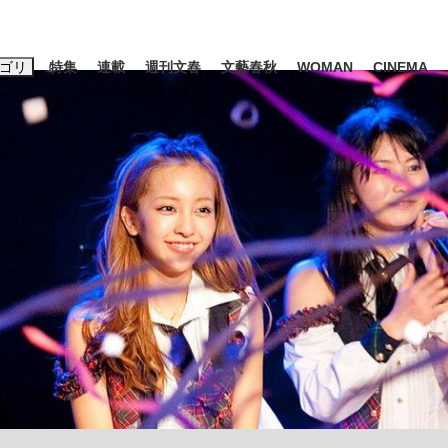
ゴリ
特集
連載
週刊文春
文藝春秋
WOMAN
CINEMA
キーワード入力
ス
エンタメ
ライフ
ビジネス
ーワードタグ一覧
山凌輝
#高市早苗
#後藤真希
#森岡毅
#城彰二
#内田有紀
観る将棋、読
#亀和田武
て明かした日本代表監督に...
「最悪の空気のまま解散」W