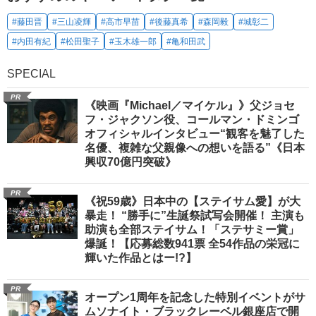
#藤田晋
#三山凌輝
#高市早苗
#後藤真希
#森岡毅
#城彰二
#内田有紀
#松田聖子
#玉木雄一郎
#亀和田武
SPECIAL
PR
《映画『Michael／マイケル』》父ジョセ
フ・ジャクソン役、コールマン・ドミンゴ
オフィシャルインタビュー“観客を魅了した
名優、複雑な父親像への想いを語る”《日本
興収70億円突破》
PR
《祝59歳》日本中の【ステイサム愛】が大
暴走！ “勝手に”生誕祭試写会開催！ 主演も
助演も全部ステイサム！「ステサミー賞」
爆誕！【応募総数941票 全54作品の栄冠に
輝いた作品とはー!?】
PR
オープン1周年を記念した特別イベントがサ
ムソナイト・ブラックレーベル銀座店で開