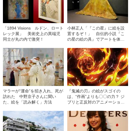
「1894 Visions ルドン、ロート
小林正人「『この星』に絵を設
レック展」 美術史上の異端児
置するぞ！」 自伝的小説『こ
同士が丸の内で激突！
の星の絵の具』でアートを体験
する
マラーが“運命”を招き入れ、死が
『鬼滅の刃』の絵がスゴイの
訪れた 中野京子さんに聞い
は、“作画”よりも〇〇の力？ ジ
た、絵を「読み解く」方法
ブリと正反対のアニメーション
思想とは