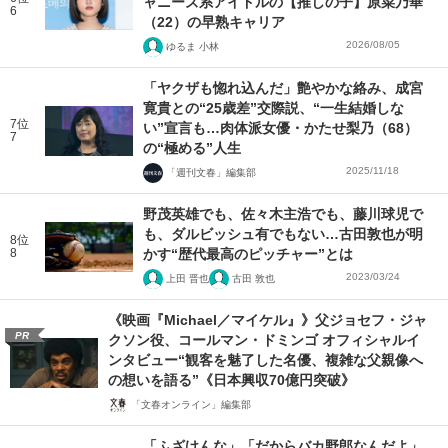
ャニーズ系アイドルの【推しの子】原菜乃華
6
（22）の早熟キャリア
2026/08/05
ゆるま 小林
「ヤクザも惚れ込んだ」艶やかな絡み、成宮
寛貴との“25歳差”交際説、“一生結婚しな
7位
い”宣言も…肉体派女優・かたせ梨乃（68）
7
の“極める”人生
2025/11/18
「週刊文春」編集部
野茂英雄でも、佐々木主浩でも、藤川球児で
も、ダルビッシュ有でもない…古田敦也が明
8位
8
かす“歴代最高のピッチャー”とは
2023/03/24
上田 晋也
古田 敦也
《映画『Michael／マイケル』》父ジョセフ・ジャ
PR
クソン役、コールマン・ドミンゴ オフィシャルイ
ンタビュー“観客を魅了した名優、複雑な父親像へ
の想いを語る”《日本興収70億円突破》
「文春オンライン」編集部
「ふざけんな」「だからバカ野郎なんだよ」