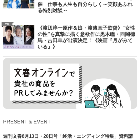
催 仕事も人生も自分らしく～笑顔あふれ
る特別対談～
PR
《渡辺淳一原作＆娘・渡邉直子監督》“女性
の性”を真摯に描く意欲作に黒木瞳・西岡德
馬・吉田羊が出演決定！《映画『月がみて
いる』》
PRESENT & EVENT
週刊文春8月13日・20日号「終活・エンディング特集」資料請