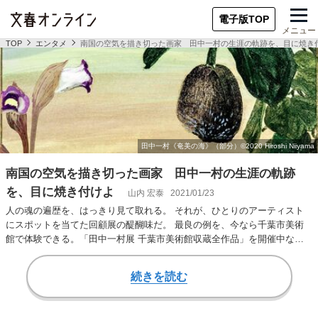
電子版TOP
メニュー
TOP
エンタメ
南国の空気を描き切った画家 田中一村の生涯の軌跡を、目に焼き
南国の空気を描き切った画家 田中一村の生涯の軌跡
を、目に焼き付けよ
山内 宏泰
2021/01/23
人の魂の遍歴を、はっきり見て取れる。 それが、ひとりのアーティスト
にスポットを当てた回顧展の醍醐味だ。 最良の例を、今なら千葉市美術
館で体験できる。「田中一村展 千葉市美術館収蔵全作品」を開催中なの
である。 田中一…
続きを読む