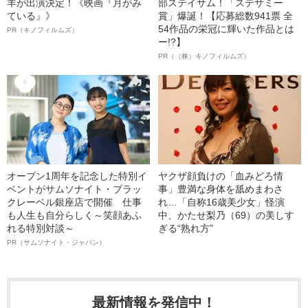
羊が出演決定！《映画『月がみ
部ステイサム！「ステサミー
ている』》
賞」爆誕！【応募総数941票 全
54作品の栄冠に輝いた作品とは
PR（キノフィルムズ）
ー!?】
PR（（株）キノフィルムズ）
オープン1周年を記念した特別イ
ヤクザ顔負けの「血みどろ情
ベントがサムソナイト・ブラッ
事」豊満な身体を舐めまわさ
クレーベル銀座店で開催 仕事
れ…「自称16歳美少女」怪演
も人生も自分らしく～笑顔あふ
中、かたせ梨乃（69）の美しす
れる特別対談～
ぎる“熟れ方”
PR（サムソナイト・ジャパン）
最新情報を発信中！