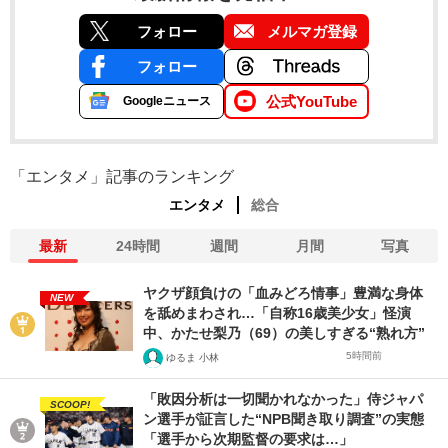
フォロー
メルマガ登録
フォロー
公式YouTube
Googleニュース
「エンタメ」記事のランキング
エンタメ
総合
最新
24時間
週間
月間
写真
ヤクザ顔負けの「血みどろ情事」豊満な身体
NEW
を舐めまわされ…「自称16歳美少女」怪演
中、かたせ梨乃（69）の美しすぎる“熟れ方”
5時間前
ゆるま 小林
「敗因分析は一切聞かれなかった」侍ジャパ
SCOOP!
ン選手が証言した“NPB聞き取り調査”の実態
「選手から次期監督の要求は…」