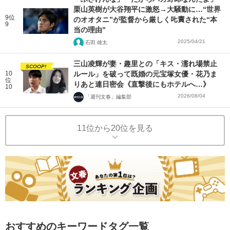
栗山英樹が大谷翔平に激怒→大騒動に…“世界
9位
のオオタニ”が監督から厳しく𠮟責された“本
9
当の理由”
2025/04/21
石田 雄太
三山凌輝が妻・趣里との「キス・濡れ場禁止
SCOOP!
10
ルール」を破って既婚の元宝塚女優・花乃ま
位
りあと連日密会《直撃後にもホテルへ…》
10
2026/08/04
「週刊文春」編集部
11位から20位を見る
おすすめのキーワードタグ一覧