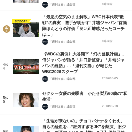
8時間前
「週刊文春」編集部
「最悪の空気のまま解散」WBC日本代表“敗
SCOOP!
戦”の真実 選手が明かす“井端ジャパン”首脳
陣ほんとうの評価「良い距離感だったコーチ
は…」
8時間前
「週刊文春」編集部
《WBCの裏側》大谷翔平「幻の登板計画」、
侍ジャパンが語る「井口新監督」「井端ジャ
4位
パンの総括」…「週刊文春」が報じた
4
WBC2026スクープ
2026/08/05
「週刊文春」編集部
セクシー女優の先駆者 かたせ梨乃60歳の“私
5位
生活”
5
2018/02/18
「週刊文春」編集部
「生理が来ないの」チョコバナナをくわえ、
自らの経血を…“狂気すぎるJK”を熱演、旧ジ
6位