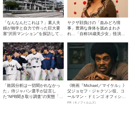
「なんなんだこれは？」素人夫
ヤクザ顔負けの「血みどろ情
婦が独学と自力で作った巨大要
事」豊満な身体を舐めまわさ
塞“沢田マンション”を探訪してみ
れ…「自称16歳美少女」怪演
ると…
中、かたせ梨乃（69）の美しす
ぎる“熟れ方”
「敗因分析は一切聞かれなかっ
《映画『Michael／マイケル』》
た」侍ジャパン選手が証言し
父ジョセフ・ジャクソン役、コ
た“NPB聞き取り調査”の実態「選
ールマン・ドミンゴ オフィシャ
手から次期監督の要求は…」
ルインタビュー“観客を魅了した
PR（キノフィルムズ）
名優、複雑な父親像への想いを
語る”《日本興収70億円突破》