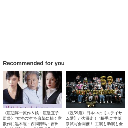
Recommended for you
《渡辺淳一原作＆娘・渡邉直子
《祝59歳》日本中の【ステイサ
監督》“女性の性”を真摯に描く意
ム愛】が大暴走！ “勝手に”生誕
欲作に黒木瞳・西岡德馬・吉田
祭試写会開催！ 主演も助演も全