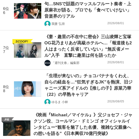
句…SNSで話題のマッスルフルート奏者・上
6位
原麻衣が語る、プロでも「食べていけない」
6
音楽界のリアル
2026/08/01
我妻 弘崇
《妻・趣里の不在中に密会》三山凌輝と宝塚
SCOOP!
OG花乃まりあが高級ホテルへ…「報道後も2
7位
人はまったく反省していない」“無反省メー
7
ル”入手 直撃に趣里は何を語ったか
2026/08/01
「週刊文春」編集部
「生理が来ないの」チョコバナナをくわえ、
自らの経血を…“狂気すぎるJK”を熱演、旧ジ
8位
ャニーズ系アイドルの【推しの子】原菜乃華
8
（22）の早熟キャリア
2026/08/05
ゆるま 小林
《映画『Michael／マイケル』》父ジョセフ・ジャ
PR
クソン役、コールマン・ドミンゴ オフィシャルイ
ンタビュー“観客を魅了した名優、複雑な父親像へ
の想いを語る”《日本興収70億円突破》