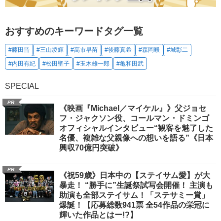
おすすめのキーワードタグ一覧
#藤田晋
#三山凌輝
#高市早苗
#後藤真希
#森岡毅
#城彰二
#内田有紀
#松田聖子
#玉木雄一郎
#亀和田武
SPECIAL
PR
《映画『Michael／マイケル』》父ジョセ
フ・ジャクソン役、コールマン・ドミンゴ
オフィシャルインタビュー“観客を魅了した
名優、複雑な父親像への想いを語る”《日本
興収70億円突破》
PR
《祝59歳》日本中の【ステイサム愛】が大
暴走！ “勝手に”生誕祭試写会開催！ 主演も
助演も全部ステイサム！「ステサミー賞」
爆誕！【応募総数941票 全54作品の栄冠に
輝いた作品とはー!?】