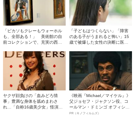
「ピカソもクレーもウォーホル
「子どもはつくらない」「障害
も、全部ある！」 美術館の自
のある子がうまれると怖い」15
前コレクションで、充実の西洋
歳で被爆した女性の決断に医者
20世紀美術をおさらいする
が激怒…彼女の人生を変えた“医
者からの衝撃的な一言”
ヤクザ顔負けの「血みどろ情
《映画『Michael／マイケル』》
事」豊満な身体を舐めまわさ
父ジョセフ・ジャクソン役、コ
れ…「自称16歳美少女」怪演
ールマン・ドミンゴ オフィシャ
中、かたせ梨乃（69）の美しす
ルインタビュー“観客を魅了した
PR（キノフィルムズ）
ぎる“熟れ方”
名優、複雑な父親像への想いを
語る”《日本興収70億円突破》