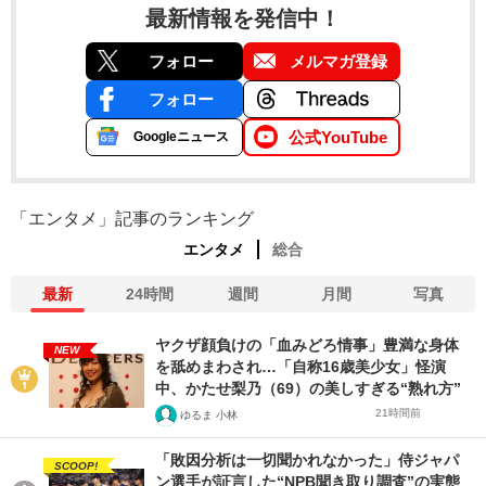
最新情報を発信中！
フォロー
メルマガ登録
フォロー
公式YouTube
Googleニュース
「エンタメ」記事のランキング
エンタメ
総合
最新
24時間
週間
月間
写真
ヤクザ顔負けの「血みどろ情事」豊満な身体
NEW
を舐めまわされ…「自称16歳美少女」怪演
中、かたせ梨乃（69）の美しすぎる“熟れ方”
21時間前
ゆるま 小林
「敗因分析は一切聞かれなかった」侍ジャパ
SCOOP!
ン選手が証言した“NPB聞き取り調査”の実態