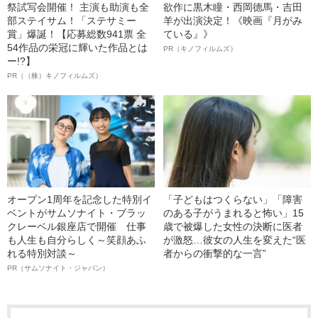
祭試写会開催！ 主演も助演も全
欲作に黒木瞳・西岡德馬・吉田
部ステイサム！「ステサミー
羊が出演決定！《映画『月がみ
賞」爆誕！【応募総数941票 全
ている』》
54作品の栄冠に輝いた作品とは
PR（キノフィルムズ）
ー!?】
PR（（株）キノフィルムズ）
オープン1周年を記念した特別イ
「子どもはつくらない」「障害
ベントがサムソナイト・ブラッ
のある子がうまれると怖い」15
クレーベル銀座店で開催 仕事
歳で被爆した女性の決断に医者
も人生も自分らしく～笑顔あふ
が激怒…彼女の人生を変えた“医
れる特別対談～
者からの衝撃的な一言”
PR（サムソナイト・ジャパン）