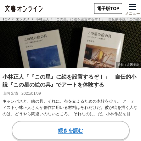
電子版TOP
メニュー
TOP
エンタメ
小林正人「『この星』に絵を設置するぞ！」 自伝的小説『この星
小林正人「『この星』に絵を設置するぞ！」 自伝的小
説『この星の絵の具』でアートを体験する
山内 宏泰
2021/01/09
キャンバスと、絵の具。それに、布を支えるための木枠を少々。 アーテ
ィスト小林正人さんが創作に用いる材料はそれだけだ。彼が絵を描く人な
のは、どうやら間違いのないところ。 それなのに、だ。小林作品を目の
当たりにすると、…
続きを読む