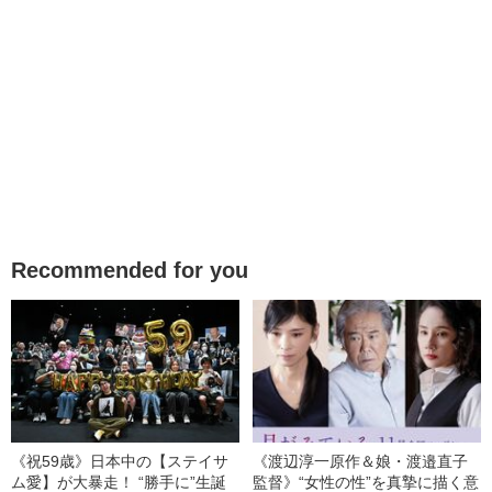
Recommended for you
《祝59歳》日本中の【ステイサ
《渡辺淳一原作＆娘・渡邉直子
ム愛】が大暴走！ “勝手に”生誕
監督》“女性の性”を真摯に描く意