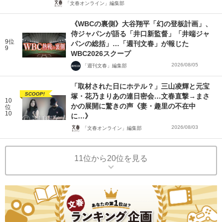
「文春オンライン」編集部
《WBCの裏側》大谷翔平「幻の登板計画」、
侍ジャパンが語る「井口新監督」「井端ジャ
9位
パンの総括」…「週刊文春」が報じた
9
WBC2026スクープ
2026/08/05
「週刊文春」編集部
「取材された日にホテル？」三山凌輝と元宝
SCOOP!
塚・花乃まりあの連日密会…文春直撃→まさ
10
かの展開に驚きの声《妻・趣里の不在中
位
10
に…》
2026/08/03
「文春オンライン」編集部
11位から20位を見る