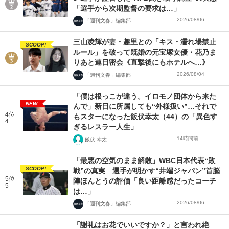
「選手から次期監督の要求は…」
2026/08/06
「週刊文春」編集部
三山凌輝が妻・趣里との「キス・濡れ場禁止
SCOOP!
ルール」を破って既婚の元宝塚女優・花乃ま
りあと連日密会《直撃後にもホテルへ…》
2026/08/04
「週刊文春」編集部
「僕は根っこが違う。イロモノ団体から来た
NEW
んで」新日に所属しても“外様扱い”…それで
4位
もスターになった飯伏幸太（44）の「異色す
4
ぎるレスラー人生」
14時間前
飯伏 幸太
「最悪の空気のまま解散」WBC日本代表“敗
SCOOP!
戦”の真実 選手が明かす“井端ジャパン”首脳
5位
陣ほんとうの評価「良い距離感だったコーチ
5
は…」
2026/08/06
「週刊文春」編集部
「謝礼はお花でいいですか？」と言われ絶