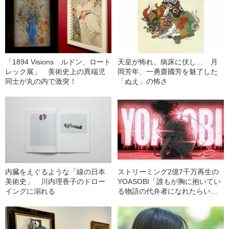
「1894 Visions ルドン、ロート
天皇が怖れ、病床に伏し… 月
レック展」 美術史上の異端児
岡芳年、一勇齋國芳を魅了した
同士が丸の内で激突！
「ぬえ」の怖さ
内臓をえぐるような「線の日本
ストリーミング2億7千万再生の
美術史」 川内理香子のドロー
YOASOBI「誰もが胸に抱いてい
イングに溺れる
る物語の代弁者になれたらい
い」