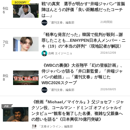
SCOOP!
戦”の真実 選手が明かす“井端ジャパン”首脳
6位
陣ほんとうの評価「良い距離感だったコーチ
6
は…」
21時間前
「週刊文春」編集部
「軽率な発言だった」韓国で批判が殺到→謝
罪したことも…ENHYPEN日本人メンバー・ニ
7位
7
キ（19）の“本当の評判”〈現地記者が解説〉
2024/12/09
吉崎 エイジーニョ
《WBCの裏側》大谷翔平「幻の登板計画」、
侍ジャパンが語る「井口新監督」「井端ジャ
8位
パンの総括」…「週刊文春」が報じた
8
WBC2026スクープ
2026/08/05
「週刊文春」編集部
《映画『Michael／マイケル』》父ジョセフ・ジャ
PR
クソン役、コールマン・ドミンゴ オフィシャルイ
ンタビュー“観客を魅了した名優、複雑な父親像へ
の想いを語る”《日本興収70億円突破》
「文春オンライン」編集部