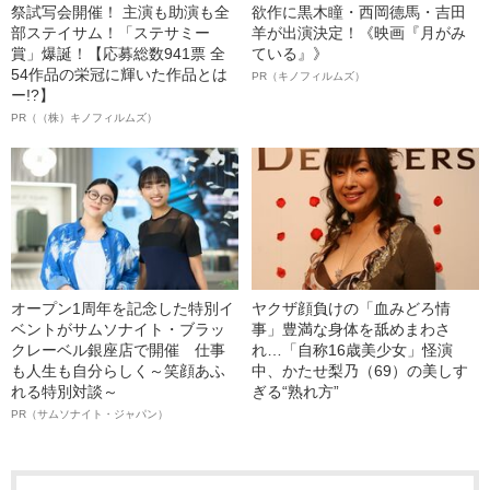
祭試写会開催！ 主演も助演も全
欲作に黒木瞳・西岡德馬・吉田
部ステイサム！「ステサミー
羊が出演決定！《映画『月がみ
賞」爆誕！【応募総数941票 全
ている』》
54作品の栄冠に輝いた作品とは
PR（キノフィルムズ）
ー!?】
PR（（株）キノフィルムズ）
オープン1周年を記念した特別イ
ヤクザ顔負けの「血みどろ情
ベントがサムソナイト・ブラッ
事」豊満な身体を舐めまわさ
クレーベル銀座店で開催 仕事
れ…「自称16歳美少女」怪演
も人生も自分らしく～笑顔あふ
中、かたせ梨乃（69）の美しす
れる特別対談～
ぎる“熟れ方”
PR（サムソナイト・ジャパン）