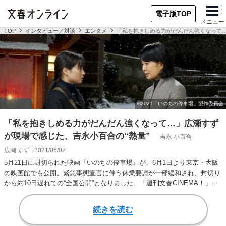
電子版TOP
メニュー
TOP
インタビュー／対談
エンタメ
「私を抱きしめる力がだんだん強くなって…
「私を抱きしめる力がだんだん強くなって…」広瀬すず
が現場で感じた、吉永小百合の“熱量”
吉永 小百合
広瀬 すず
2021/06/02
5月21日に封切られた映画『いのちの停車場』が、6月1日より東京・大阪
の映画館でも公開。緊急事態宣言に伴う休業要請が一部緩和され、封切り
から約10日遅れての“全国公開”となりました。「週刊文春CINEMA！」で
は、…
続きを読む