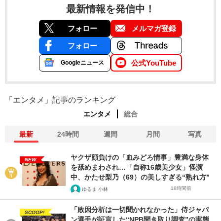
最新情報を発信中！
フォロー
メルマガ登録
フォロー
公式YouTube
Googleニュース
「エンタメ」記事のランキング
エンタメ
総合
最新
24時間
週間
月間
写真
ヤクザ顔負けの「血みどろ情事」豊満な身体
NEW
を舐めまわされ…「自称16歳美少女」怪演
中、かたせ梨乃（69）の美しすぎる“熟れ方”
18時間前
ゆるま 小林
「敗因分析は一切聞かれなかった」侍ジャパ
SCOOP!
ン選手が証言した“NPB聞き取り調査”の実態