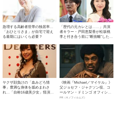
急増する高齢者世帯の独居率…
「歴代の元カレとは……」共演
「おひとりさま」が自宅で迎え
者キラー・戸田恵梨香が松坂桃
る最期にはいくら必要？
李と付き合う前に“断捨離”したも
の
ヤクザ顔負けの「血みどろ情
《映画『Michael／マイケル』》
事」豊満な身体を舐めまわさ
父ジョセフ・ジャクソン役、コ
れ…「自称16歳美少女」怪演
ールマン・ドミンゴ オフィシャ
中、かたせ梨乃（69）の美しす
ルインタビュー“観客を魅了した
PR（キノフィルムズ）
ぎる“熟れ方”
名優、複雑な父親像への想いを
語る”《日本興収70億円突破》