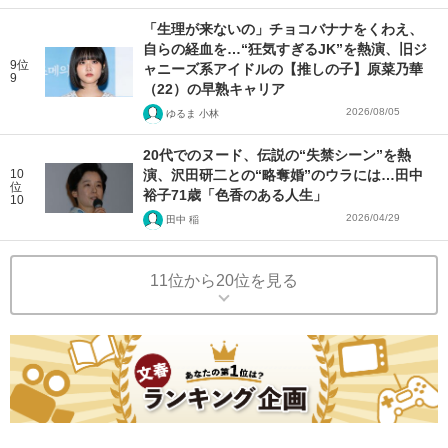
「生理が来ないの」チョコバナナをくわえ、
自らの経血を…“狂気すぎるJK”を熱演、旧ジ
9位
ャニーズ系アイドルの【推しの子】原菜乃華
9
（22）の早熟キャリア
2026/08/05
ゆるま 小林
20代でのヌード、伝説の“失禁シーン”を熱
10
演、沢田研二との“略奪婚”のウラには…田中
位
裕子71歳「色香のある人生」
10
2026/04/29
田中 稲
11位から20位を見る