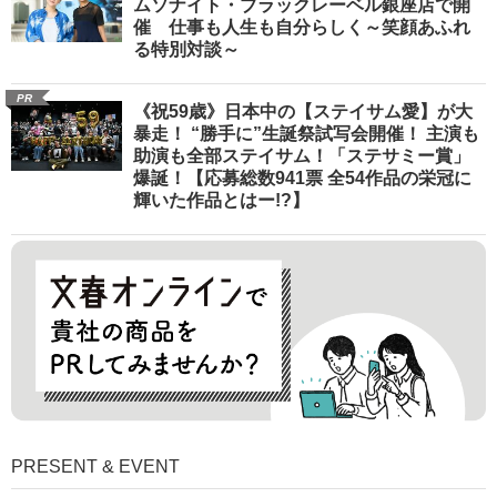
ムソナイト・ブラックレーベル銀座店で開
催 仕事も人生も自分らしく～笑顔あふれ
る特別対談～
PR
《祝59歳》日本中の【ステイサム愛】が大
暴走！ “勝手に”生誕祭試写会開催！ 主演も
助演も全部ステイサム！「ステサミー賞」
爆誕！【応募総数941票 全54作品の栄冠に
輝いた作品とはー!?】
PRESENT & EVENT