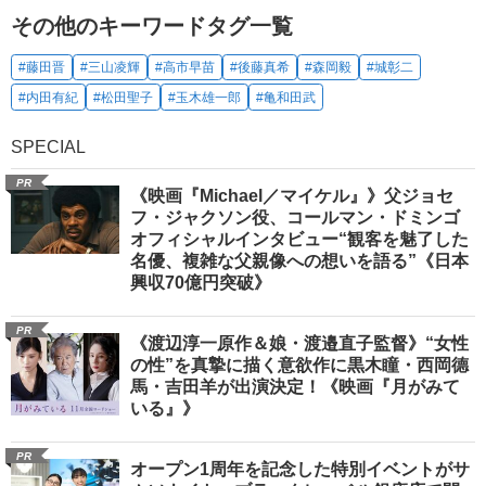
その他のキーワードタグ一覧
#藤田晋
#三山凌輝
#高市早苗
#後藤真希
#森岡毅
#城彰二
#内田有紀
#松田聖子
#玉木雄一郎
#亀和田武
SPECIAL
PR
《映画『Michael／マイケル』》父ジョセ
フ・ジャクソン役、コールマン・ドミンゴ
オフィシャルインタビュー“観客を魅了した
名優、複雑な父親像への想いを語る”《日本
興収70億円突破》
PR
《渡辺淳一原作＆娘・渡邉直子監督》“女性
の性”を真摯に描く意欲作に黒木瞳・西岡德
馬・吉田羊が出演決定！《映画『月がみて
いる』》
PR
オープン1周年を記念した特別イベントがサ