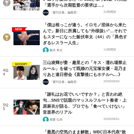
「選手から次期監督の要求は…」
21時間前
「週刊文春」編集部
「僕は根っこが違う。イロモノ団体から来た
NEW
んで」新日に所属しても“外様扱い”…それで
もスターになった飯伏幸太（44）の「異色す
ぎるレスラー人生」
11時間前
飯伏 幸太
三山凌輝が妻・趣里との「キス・濡れ場禁止
SCOOP!
ルール」を破って既婚の元宝塚女優・花乃ま
4位
4
りあと連日密会《直撃後にもホテルへ…》
2026/08/04
「週刊文春」編集部
「謝礼はお花でいいですか？」と言われ絶
句…SNSで話題のマッスルフルート奏者・上
5位
原麻衣が語る、プロでも「食べていけない」
5
音楽界のリアル
2026/08/01
我妻 弘崇
「最悪の空気のまま解散」WBC日本代表“敗