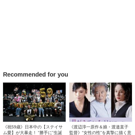
Recommended for you
《祝59歳》日本中の【ステイサ
《渡辺淳一原作＆娘・渡邉直子
ム愛】が大暴走！ “勝手に”生誕
監督》“女性の性”を真摯に描く意