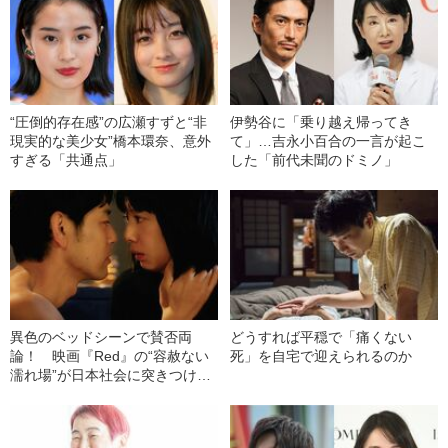
“圧倒的存在感”の広瀬すずと“非
伊勢谷に「乗り越え帰ってき
現実的な美少女”橋本環奈、意外
て」…吉永小百合の一言が起こ
すぎる「共通点」
した「前代未聞のドミノ」
異色のベッドシーンで賛否両
どうすれば平穏で「痛くない
論！ 映画『Red』の“容赦ない
死」を自宅で迎えられるのか
濡れ場”が日本社会に突きつけた
もの