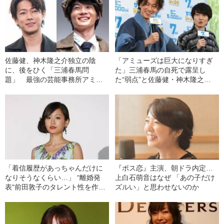
佐藤健、神木隆之介独立の陰
「アミューズは巨大になりすぎ
に、後をひく「三浦春馬問
た」三浦春馬の自死で露呈し
題」 最強の芸能事務所アミュ
た“弱点”と佐藤健・神木隆之
ーズの“失敗”とは
介“独立の内幕”
「着信履歴があっちゃんだけに
『ボス恋』主演、朝ドラ内定…
なりそうなくらい…」 “離婚発
上白石萌音はなぜ 「あの子だけ
表“前田敦子のタレント性を作っ
ズルい」と思わせないのか
た“男遍歴”