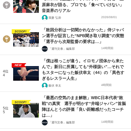
原麻衣が語る、プロでも「食べていけない」
音楽界のリアル
2026/08/01
我妻 弘崇
「敗因分析は一切聞かれなかった」侍ジャパ
SCOOP!
ン選手が証言した“NPB聞き取り調査”の実態
「選手から次期監督の要求は…」
14時間前
「週刊文春」編集部
「僕は根っこが違う。イロモノ団体から来た
NEW
んで」新日に所属しても“外様扱い”…それで
4位
もスターになった飯伏幸太（44）の「異色す
4
ぎるレスラー人生」
4時間前
飯伏 幸太
「最悪の空気のまま解散」WBC日本代表“敗
SCOOP!
戦”の真実 選手が明かす“井端ジャパン”首脳
5位
陣ほんとうの評価「良い距離感だったコーチ
5
は…」
14時間前
「週刊文春」編集部