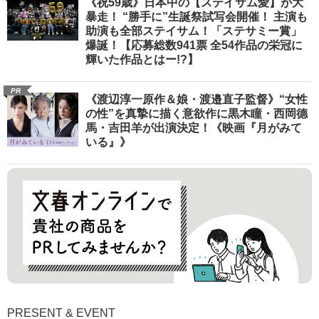
《祝59歳》日本中の【ステイサム愛】が大
暴走！ “勝手に”生誕祭試写会開催！ 主演も
助演も全部ステイサム！「ステサミー賞」
爆誕！【応募総数941票 全54作品の栄冠に
輝いた作品とはー!?】
PR
《渡辺淳一原作＆娘・渡邉直子監督》“女性
の性”を真摯に描く意欲作に黒木瞳・西岡德
馬・吉田羊が出演決定！《映画『月がみて
いる』》
PRESENT & EVENT