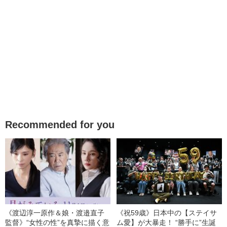
Recommended for you
《渡辺淳一原作＆娘・渡邉直子
《祝59歳》日本中の【ステイサ
監督》“女性の性”を真摯に描く意
ム愛】が大暴走！ “勝手に”生誕