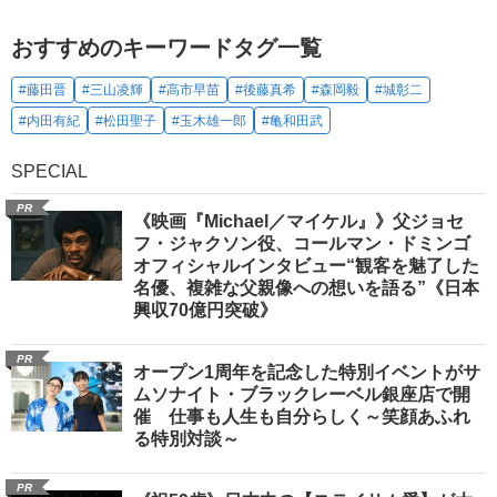
おすすめのキーワードタグ一覧
#藤田晋
#三山凌輝
#高市早苗
#後藤真希
#森岡毅
#城彰二
#内田有紀
#松田聖子
#玉木雄一郎
#亀和田武
SPECIAL
PR
《映画『Michael／マイケル』》父ジョセ
フ・ジャクソン役、コールマン・ドミンゴ
オフィシャルインタビュー“観客を魅了した
名優、複雑な父親像への想いを語る”《日本
興収70億円突破》
PR
オープン1周年を記念した特別イベントがサ
ムソナイト・ブラックレーベル銀座店で開
催 仕事も人生も自分らしく～笑顔あふれ
る特別対談～
PR