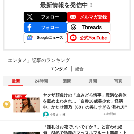
最新情報を発信中！
フォロー
メルマガ登録
フォロー
公式YouTube
Googleニュース
「エンタメ」記事のランキング
エンタメ
総合
最新
24時間
週間
月間
写真
ヤクザ顔負けの「血みどろ情事」豊満な身体
NEW
を舐めまわされ…「自称16歳美少女」怪演
中、かたせ梨乃（69）の美しすぎる“熟れ方”
11時間前
ゆるま 小林
「謝礼はお花でいいですか？」と言われ絶
句…SNSで話題のマッスルフルート奏者・上