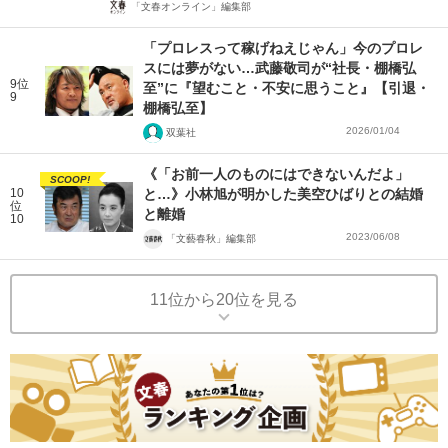
「文春オンライン」編集部
「プロレスって稼げねえじゃん」今のプロレ
スには夢がない…武藤敬司が“社長・棚橋弘
9位
至”に『望むこと・不安に思うこと』【引退・
9
棚橋弘至】
2026/01/04
双葉社
《「お前一人のものにはできないんだよ」
SCOOP!
10
と…》小林旭が明かした美空ひばりとの結婚
位
と離婚
10
2023/06/08
「文藝春秋」編集部
11位から20位を見る