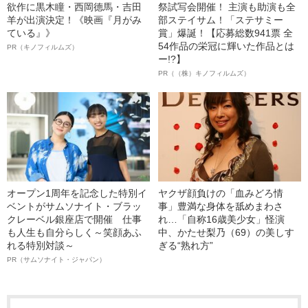
欲作に黒木瞳・西岡德馬・吉田
祭試写会開催！ 主演も助演も全
羊が出演決定！《映画『月がみ
部ステイサム！「ステサミー
ている』》
賞」爆誕！【応募総数941票 全
54作品の栄冠に輝いた作品とは
PR（キノフィルムズ）
ー!?】
PR（（株）キノフィルムズ）
オープン1周年を記念した特別イ
ヤクザ顔負けの「血みどろ情
ベントがサムソナイト・ブラッ
事」豊満な身体を舐めまわさ
クレーベル銀座店で開催 仕事
れ…「自称16歳美少女」怪演
も人生も自分らしく～笑顔あふ
中、かたせ梨乃（69）の美しす
れる特別対談～
ぎる“熟れ方”
PR（サムソナイト・ジャパン）