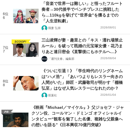
「音楽で世界一は難しい」と悟ったフルート
奏者→30代後半でベンチプレスに挑戦した
6位
ら…110kgを挙げて“世界金”を獲るまでの
6
「人生逆転劇」
2026/08/01
我妻 弘崇
三山凌輝が妻・趣里との「キス・濡れ場禁止
SCOOP!
ルール」を破って既婚の元宝塚女優・花乃ま
7位
7
りあと連日密会《直撃後にもホテルへ…》
2026/08/04
「週刊文春」編集部
《ついに引退！》「学生時代のリングネーム
は“ハメ浩”」「あいつよりもレスラー向きの
8位
人間がいた」師匠・武藤敬司が明かす「棚橋
8
弘至」はなぜ人気レスラーになれたのか？
2026/01/04
双葉社
《映画『Michael／マイケル』》父ジョセフ・ジャ
PR
クソン役、コールマン・ドミンゴ オフィシャルイ
ンタビュー“観客を魅了した名優、複雑な父親像へ
の想いを語る”《日本興収70億円突破》