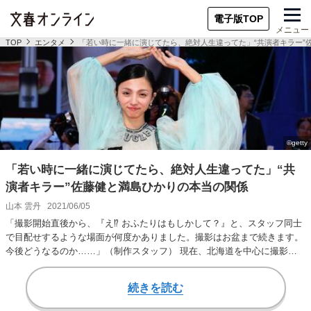
電子版TOP
メニュー
TOP
エンタメ
「若い時に一緒に演じてたら、絶対人生違ってた」“共演者キラー”
「若い時に一緒に演じてたら、絶対人生違ってた」“共
演者キラー”佐藤健と満島ひかりの本当の関係
山本 雲丹
2021/06/05
「撮影開始直後から、『え⁉ おふたりはもしかして？』と、スタッフ同士
で目配せするような場面が何度かありました。撮影はお盆まで続きます。
今後どうなるのか……」（制作スタッフ） 現在、北海道を中心に撮影が
進んでいるのが、…
続きを読む