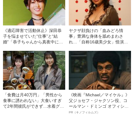
《適応障害で活動休止》深田恭
ヤクザ顔負けの「血みどろ情
子を悩ませていた“仕事”と“結
事」豊満な身体を舐めまわさ
婚”「恭子ちゃんから真夜中に何
れ…「自称16歳美少女」怪演
度も電話が…」
中、かたせ梨乃（69）の美しす
ぎる“熟れ方”
「食費は月40万円」「男性から
《映画『Michael／マイケル』》
食事に誘われない」大食いすぎ
父ジョセフ・ジャクソン役、コ
て2年間彼氏ができず…水着グラ
ールマン・ドミンゴ オフィシャ
ビアも話題の“可愛すぎる”大食い
ルインタビュー“観客を魅了した
PR（キノフィルムズ）
女子（24）が語る、驚愕の食生
名優、複雑な父親像への想いを
活
語る”《日本興収70億円突破》