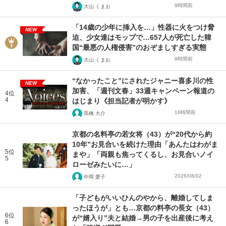
9時間前
大山 くまお
「14歳の少年に挿入を…」性器に火をつけ脅
NEW
迫、少女達はモップで…657人が死亡した韓
国“最悪の人権侵害”のおぞましすぎる実態
9時間前
大山 くまお
“なかったこと”にされたジャニー喜多川の性
NEW
加害、「週刊文春」33週キャンペーン報道の
4位
4
はじまり《担当記者が明かす》
16時間前
髙橋 大介
京都の名料亭の若女将（43）が“20代から約
10年”お見合いを続けた理由「あんたはわがま
5位
まや」「両親も焦ってくるし、お見合いノイ
5
ローゼみたいに…」
2026/08/02
中岡 愛子
「子どもがいいひんのやから、離婚してしま
ったほうが」とも…京都の料亭の長女（43）
6位
が“婿入り”夫と結婚→男の子を出産後に考え
6