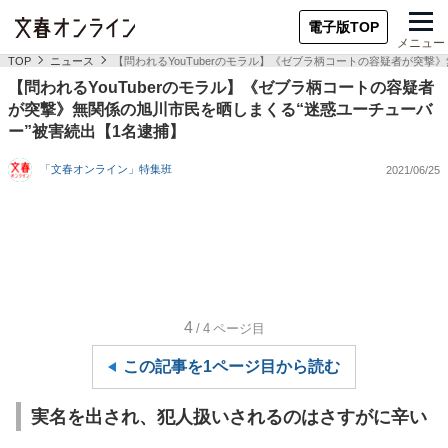
電子版TOP
メニュー
TOP
ニュース
【問われるYouTuberのモラル】《ゼブラ柄コートの容疑者が突撃
【問われるYouTuberのモラル】《ゼブラ柄コートの容疑者
が突撃》無関係の旭川市民を晒しまくる“迷惑ユーチューバ
ー”被害続出【1名逮捕】
「文春オンライン」特集班
2021/06/25
4
/4
ページ目
この記事を1ページ目から読む
実名を出され、犯人扱いされるのはさすがに辛い