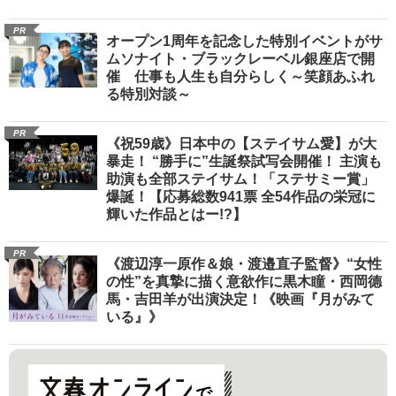
PR
オープン1周年を記念した特別イベントがサ
ムソナイト・ブラックレーベル銀座店で開
催 仕事も人生も自分らしく～笑顔あふれ
る特別対談～
PR
《祝59歳》日本中の【ステイサム愛】が大
暴走！ “勝手に”生誕祭試写会開催！ 主演も
助演も全部ステイサム！「ステサミー賞」
爆誕！【応募総数941票 全54作品の栄冠に
輝いた作品とはー!?】
PR
《渡辺淳一原作＆娘・渡邉直子監督》“女性
の性”を真摯に描く意欲作に黒木瞳・西岡德
馬・吉田羊が出演決定！《映画『月がみて
いる』》