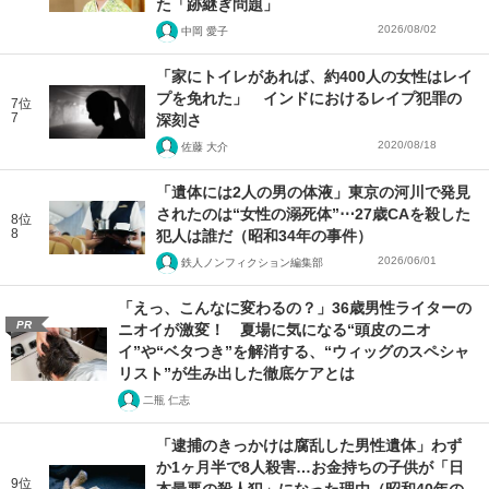
た「跡継ぎ問題」
2026/08/02
中岡 愛子
「家にトイレがあれば、約400人の女性はレイ
プを免れた」 インドにおけるレイプ犯罪の
7位
7
深刻さ
2020/08/18
佐藤 大介
「遺体には2人の男の体液」東京の河川で発見
されたのは“女性の溺死体”⋯27歳CAを殺した
8位
8
犯人は誰だ（昭和34年の事件）
2026/06/01
鉄人ノンフィクション編集部
「えっ、こんなに変わるの？」36歳男性ライターの
PR
ニオイが激変！ 夏場に気になる“頭皮のニオ
イ”や“ベタつき”を解消する、“ウィッグのスペシャ
リスト”が生み出した徹底ケアとは
二瓶 仁志
「逮捕のきっかけは腐乱した男性遺体」わず
か1ヶ月半で8人殺害…お金持ちの子供が「日
9位
本最悪の殺人犯」になった理由（昭和40年の