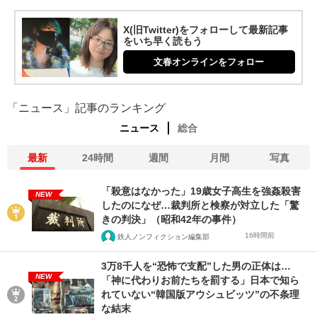
X(旧Twitter)をフォローして最新記事
をいち早く読もう
文春オンラインをフォロー
「ニュース」記事のランキング
ニュース
総合
最新
24時間
週間
月間
写真
「殺意はなかった」19歳女子高生を強姦殺害
NEW
したのになぜ…裁判所と検察が対立した「驚
きの判決」（昭和42年の事件）
16時間前
鉄人ノンフィクション編集部
3万8千人を“恐怖で支配”した男の正体は…
NEW
「神に代わりお前たちを罰する」日本で知ら
れていない“韓国版アウシュビッツ”の不条理
な結末