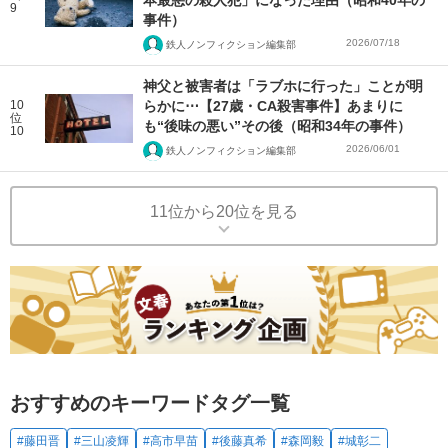
9
事件）
2026/07/18
鉄人ノンフィクション編集部
神父と被害者は「ラブホに行った」ことが明
10
らかに⋯【27歳・CA殺害事件】あまりに
位
も“後味の悪い”その後（昭和34年の事件）
10
2026/06/01
鉄人ノンフィクション編集部
11位から20位を見る
おすすめのキーワードタグ一覧
#藤田晋
#三山凌輝
#高市早苗
#後藤真希
#森岡毅
#城彰二