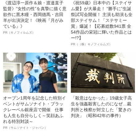
《渡辺淳一原作＆娘・渡邉直子
《祝59歳》日本中の【ステイサ
監督》“女性の性”を真摯に描く意
ム愛】が大暴走！ “勝手に”生誕
欲作に黒木瞳・西岡德馬・吉田
祭試写会開催！ 主演も助演も全
羊が出演決定！《映画『月がみ
部ステイサム！「ステサミー
ている』》
賞」爆誕！【応募総数941票 全
54作品の栄冠に輝いた作品とは
PR（キノフィルムズ）
ー!?】
PR（（株）キノフィルムズ）
オープン1周年を記念した特別イ
「殺意はなかった」19歳女子高
ベントがサムソナイト・ブラッ
生を強姦殺害したのになぜ…裁
クレーベル銀座店で開催 仕事
判所と検察が対立した「驚きの
も人生も自分らしく～笑顔あふ
判決」（昭和42年の事件）
れる特別対談～
PR（サムソナイト・ジャパン）