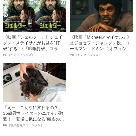
《映画『シェルター』》ジェイ
《映画『Michael／マイケル』》
ソン・ステイサムがお盆を“打
父ジョセフ・ジャクソン役、コ
破”する!!《「眠眠打破」コラ
ールマン・ドミンゴ オフィシャ
ボ》
ルインタビュー“観客を魅了した
PR（キノフィルムズ）
PR（キノフィルムズ）
名優、複雑な父親像への想いを
語る”《日本興収70億円突破》
「えっ、こんなに変わるの？」
36歳男性ライターのニオイが激
変！ 夏場に気になる“頭皮のニ
オイ”や“ベタつき”を解消す
PR（株式会社スヴェンソン）
る、“ウィッグのスペシャリス