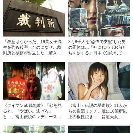
「殺意はなかった」19歳女子高
3万8千人を“恐怖で支配”した男
生を強姦殺害したのになぜ…裁
の正体は…「神に代わりお前た
判所と検察が対立した「驚きの
ちを罰する」日本で知られてい
判決」（昭和42年の事件）
ない“韓国版アウシュビッツ”の不
条理な結末
《タイマン50戦無敗》「顔を見
《富山・伝説の暴走族》11人か
ると、『やばい。逃げろ』
らの集団リンチ、腕に10箇所以
と…」富山伝説のレディース初
上の根性焼き…「音速天女」初
代総長（36）が語る、ギャルサ
代総長しおりさん（36）が明か
ー制圧と朝までのバイク暴走
す、過酷すぎる10代