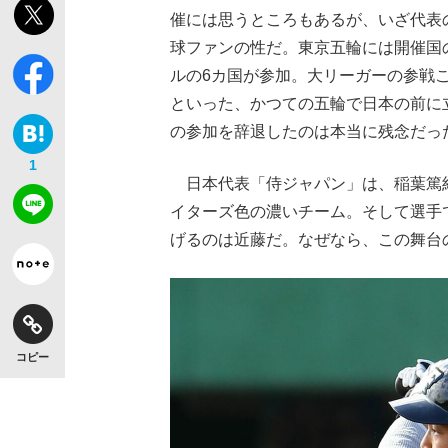
催には思うところもあるが、いざ代表
球ファンの性だ。東京五輪には開催国
ルの6カ国が参加。大リーガーの参戦
といった、かつての五輪で日本の前に
の参加を辞退したのは本当に残念だっ
【独自】昭和の大女優・小川真由美（享年86）
1
日本代表「侍ジャパン」は、稲葉篤
イターズ色の濃いチーム。そして選手
げるのは近藤だ。なぜなら、この舞台
コピー
《VIVANT》頼れる相棒・ドラムが認めた“