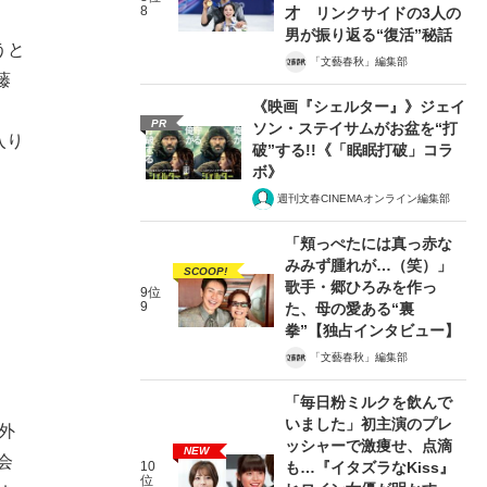
8
才 リンクサイドの3人の
男が振り返る“復活”秘話
うと
「文藝春秋」編集部
藤
《映画『シェルター』》ジェイ
PR
ソン・ステイサムがお盆を“打
入り
破”する!!《「眠眠打破」コラ
ボ》
週刊文春CINEMAオンライン編集部
「頬っぺたには真っ赤な
みみず腫れが…（笑）」
SCOOP!
歌手・郷ひろみを作っ
9位
9
た、母の愛ある“裏
拳”【独占インタビュー】
「文藝春秋」編集部
「毎日粉ミルクを飲んで
いました」初主演のプレ
外
ッシャーで激痩せ、点滴
NEW
会
10
も…『イタズラなKiss』
位