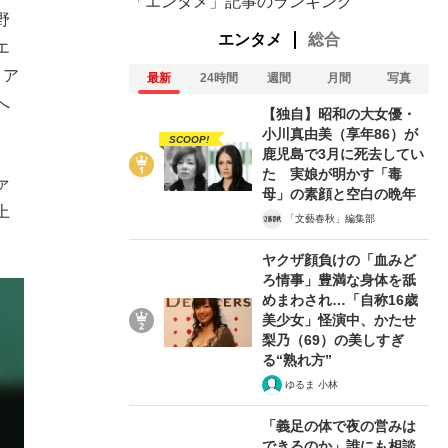
「エンタメ」記事のランキング
野
エンタメ
総合
エ
リア
最新
24時間
週間
月間
写真
へ
【独自】昭和の大女優・
小川真由美（享年86）が
SCOOP!
鹿児島で3月に死去してい
た 実娘が明かす「毒
ァ
母」の素顔と空白の晩年
上
「文藝春秋」編集部
。
ヤクザ顔負けの「血みど
ろ情事」豊満な身体を舐
めまわされ…「自称16歳
美少女」怪演中、かたせ
梨乃（69）の美しすぎ
る“熟れ方”
在記》RM→渋谷で飲み会、JIN→伊豆の...
ゆるま 小林
「義足の体で夜の営みは
できるのか」誰にも相談