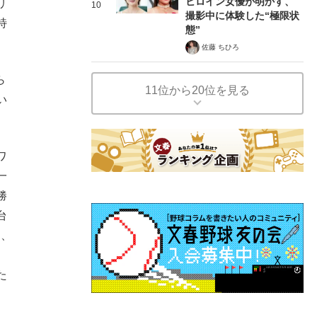
ヒロイン女優が明かす、
リ
10
撮影中に体験した“極限状
特
態”
佐藤 ちひろ
ら
11位から20位を見る
い
ワ
一
勝
台
し、
た