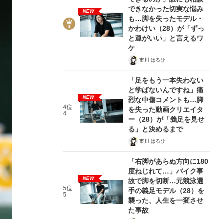
できなかった切実な悩み
NEW
も…脚を失ったモデル・
かわけい（28）が「ずっ
と運がいい」と言えるワ
ケ
市川 はるひ
「足をもう一本失わない
と学ばないんですね」痛
NEW
烈な中傷コメントも…脚
4位
を失った動画クリエイタ
4
ー（28）が「義足を見せ
る」と決めるまで
市川 はるひ
「右脚があらぬ方向に180
度ねじれて…」バイク事
NEW
故で脚を切断…元競泳選
5位
手の義足モデル（28）を
5
襲った、人生を一変させ
た事故