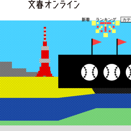
新着
ランキング
カテ
スクープ
ニュー
おすすめのキ
#藤田晋
#三
#玉木雄一郎
「善か悪かはどちらでもいい」リアル『九条の
終戦から81年