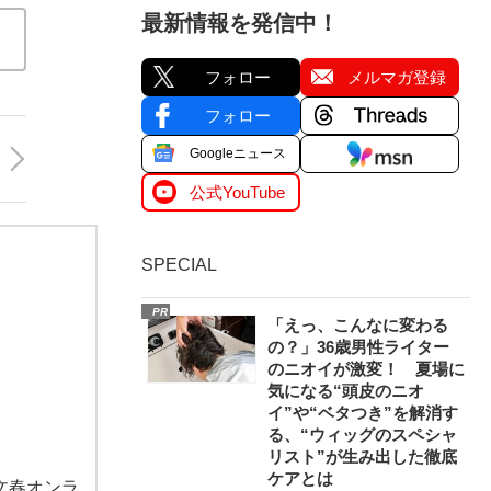
最新情報を発信中！
フォロー
メルマガ登録
フォロー
Googleニュース
公式YouTube
SPECIAL
PR
「えっ、こんなに変わる
の？」36歳男性ライター
のニオイが激変！ 夏場に
気になる“頭皮のニオ
イ”や“ベタつき”を解消す
る、“ウィッグのスペシャ
リスト”が生み出した徹底
ケアとは
文春オンラ