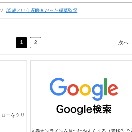
ジ
35歳という遅咲きだった稲葉監督
1
2
次へ
ォローをクリ
文春オンラインを見つけやすくする
（遷移先で