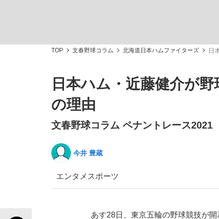
TOP
文春野球コラム
北海道日本ハムファイターズ
日
日本ハム・近藤健介が野
私のあのとき、私のいま
の理由
文春野球コラム ペナントレース2021
今井 豊蔵
エンタメ
スポーツ
キングの誕生を、目撃せよ。
あす28日、東京五輪の野球競技が開