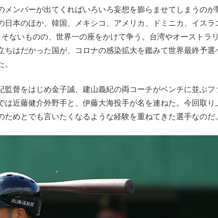
のメンバーが出てくればいろいろ妄想を膨らませてしまうのが
もっと見る
の日本のほか、韓国、メキシコ、アメリカ、ドミニカ、イスラ
こそないものの、世界一の座をかけて争う。台湾やオーストラ
立ちはだかった国が、コロナの感染拡大を鑑みて世界最終予選
た。
が鹿児島で3月に死去し...
紀監督をはじめ金子誠、建山義紀の両コーチがベンチに並ぶフ
では近藤健介外野手と、伊藤大海投手が名を連ねた。今回取り
のためとでも言いたくなるような経験を重ねてきた選手なのだ
照ノ富士に激怒され...
《BTS厳戒トーキョー滞
もっと見る