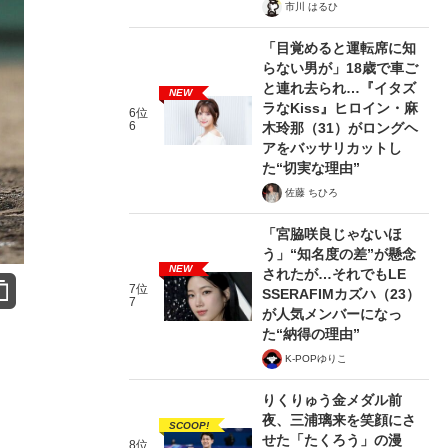
市川 はるひ
「目覚めると運転席に知
らない男が」18歳で車ご
と連れ去られ…『イタズ
NEW
ラなKiss』ヒロイン・麻
6位
6
木玲那（31）がロングヘ
アをバッサリカットし
た“切実な理由”
佐藤 ちひろ
「宮脇咲良じゃないほ
う」“知名度の差”が懸念
NEW
されたが…それでもLE
7位
SSERAFIMカズハ（23）
7
が人気メンバーになっ
た“納得の理由”
K-POPゆりこ
りくりゅう金メダル前
夜、三浦璃来を笑顔にさ
SCOOP!
せた「たくろう」の漫
8位