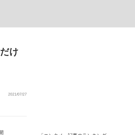
む将棋
れだけ
2021/07/27
開