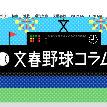
ゴリ
特集
連載
週刊文春
文藝春秋
WOMAN
CINEMA
キーワード入力
ス
エンタメ
ライフ
ビジネス
ーワードタグ一覧
山凌輝
#高市早苗
#後藤真希
#森岡毅
#城彰二
#内田有紀
#亀和田武
大罪』弁護士が明かすトク...
「キオクシアの投資の桁は一つ
日本生まれの