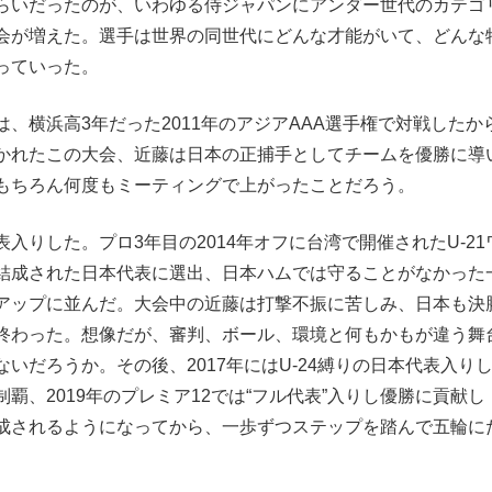
らいだったのが、いわゆる侍ジャパンにアンダー世代のカテゴ
会が増えた。選手は世界の同世代にどんな才能がいて、どんな
っていった。
横浜高3年だった2011年のアジアAAA選手権で対戦したか
かれたこの大会、近藤は日本の正捕手としてチームを優勝に導
もちろん何度もミーティングで上がったことだろう。
りした。プロ3年目の2014年オフに台湾で開催されたU-21
結成された日本代表に選出、日本ハムでは守ることがなかった
アップに並んだ。大会中の近藤は打撃不振に苦しみ、日本も決
終わった。想像だが、審判、ボール、環境と何もかもが違う舞
いだろうか。その後、2017年にはU-24縛りの日本代表入り
覇、2019年のプレミア12では“フル代表”入りし優勝に貢献し
成されるようになってから、一歩ずつステップを踏んで五輪に
。