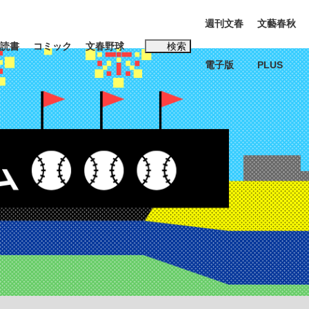
週刊文春
文藝春秋
読書
コミック
文春野球
検索
電子版
PLUS
インタビュー
読書
#松田聖子
多くてもいい」時価総額が一時トヨタ超え...
K-POPアイドルたち